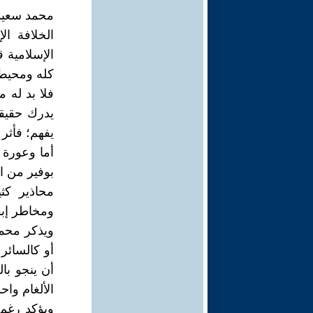
محمد سعيد
الخلافة ال
الإسلامية 
كله ومحيط 
فلا بد له م
يدرك حقيقة
يفهم؛ فأثر 
أما وعورة 
بوفير من ا
محاذير كث
ومخاطر إبقا
ويذكر محمد
أو كالسائر
أن ينجو با
الألغام واحد
ويؤكد رغم 