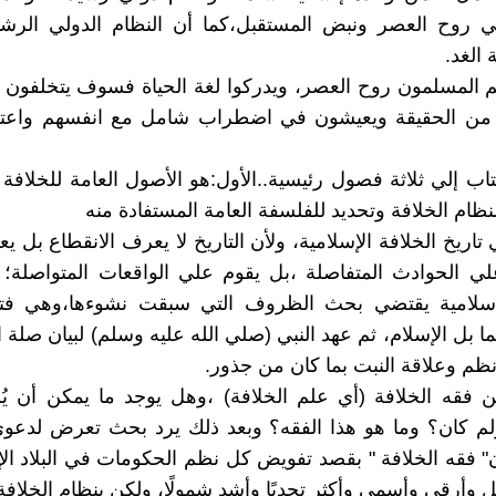
ي روح العصر ونبض المستقبل،كما أن النظام الدولي الرشي
 الغد.
م المسلمون روح العصر، ويدركوا لغة الحياة فسوف يتخلفون 
من الحقيقة ويعيشون في اضطراب شامل مع انفسهم واعت
اب إلي ثلاثة فصول رئيسية..الأول:هو الأصول العامة للخلافة ا
نظام الخلافة وتحديد للفلسفة العامة المستفادة منه
 تاريخ الخلافة الإسلامية، ولأن التاريخ لا يعرف الانقطاع بل يع
لي الحوادث المتفاصلة ،بل يقوم علي الواقعات المتواصلة؛ 
لإسلامية يقتضي بحث الظروف التي سبقت نشوءها،وهي فت
ا بل الإسلام، ثم عهد النبي (صلي الله عليه وسلم) لبيان صلة ا
ظم وعلاقة النبت بما كان من جذور.
ن فقه الخلافة (أي علم الخلافة) ،وهل يوجد ما يمكن أن ي
ولم كان؟ وما هو هذا الفقه؟ وبعد ذلك يرد بحث تعرض لدعو
 فقه الخلافة " بقصد تفويض كل نظم الحكومات في البلاد الإس
 وأرقي وأسمي وأكثر تحديًا وأشد شمولًا، ولكن بنظام الخلافة 