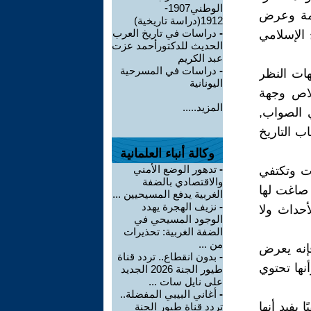
الوطني1907-
ليمة وعرض
1912(دراسة تاريخية)
-
دراسات في تاريخ العرب
 الإسلامي
الحديث للدكتورأحمد عزت
عبد الكريم
-
دراسات في المسرحية
هات النظر
اليونانية
خلاص وجهة
المزيد.....
 الصواب,
ب التاريخ
وكالة أنباء العلمانية
-
تدهور الوضع الأمني
ات وتكتفي
والاقتصادي بالضفة
 صاغت لها
الغربية يدفع المسيحيين ...
-
نزيف الهجرة يهدد
حداث ولا
الوجود المسيحي في
الضفة الغربية: تحذيرات
من ...
فإنه يعرض
-
بدون انقطاع.. تردد قناة
أنها تحتوي
طيور الجنة 2026 الجديد
على نايل سات ...
-
أغاني البيبي المفضلة..
 يفيد أنها
تردد قناة طيور الجنة