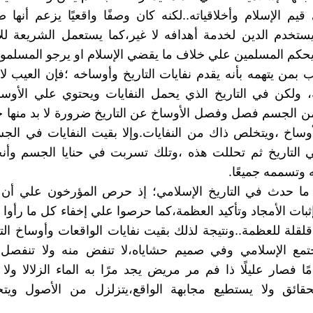
قيم الإسلام وأخلاقياته..لكنه كان وصفًا واقعيًا يزعم أنه
يستخدم الدين لخدمة أهدافه لا غير،كما يستعمل الشريعة لل
حكم المسلمين علي خلاف ما يقضي الإسلام او يرجو المسلمو
تب بمن يتهمه بأنه يقدم نفايات التاريخ وأوساخه ؛فإن العيب ل
، ولكن في التاريخ الذي يحمل النفايات ويحتوي علي الأوس
من الجسم فصل وفصل الأوساخ عن التاريخ ضرورة لا بد منها 
وساخ ،ويتخلص ذاك من النفايات.وإلا بقيت النفايات في ال
 التاريخ ثم تحللت هذه ،وتلك تسربت في حنايا الجسم وأنحا
 وتسممه جميعًا.
 ما حدث في التاريخ الإسلامي؛ إذ حرص المؤرخون علي أن ي
ثبات الأمجاد وتأكيد العظمة،كما حرصوا علي إخفاء كل ما رأوا 
 قلقلة للعظمة..ونتيجة لذلك بقيت نفايات الواقعات وأوساخ الت
مع الإسلامي وفي صميم حشاياه،لا تنفض منه ولا تنفصل
ًا فصار عليلًا ذا فم مر مريض يجد مرًا به الماء الزلالا ولا
حقائق ولا يستطيع مجابهة الواقع،يتزلزل من الأصول ويت