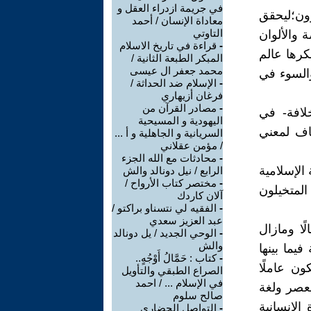
في جريمة ازدراء العقل و
رون؛ليحقق
معاداة الإنسان / أحمد
التاوتي
 والألوان
-
قراءة في تاريخ الاسلام
كرها عالم
المبكر الطبعة الثانية /
محمد جعفر ال عيسى
والسوء في
-
الإسلام ضد الحداثة /
فرغان أزيهاري
-
مصادر القرآن من
خلافة- في
اليهودية و المسيحية
اف لمعني
السريانية و الجاهلية و أ ...
/ مؤمن عقلاني
-
محادثات مع الله الجزء
 الإسلامية
الرابع / نيل دونالد والش
-
مختصر كتاب الأرواح /
المتخيلون
آلان كاردك
-
الفقيه لي نتسناو براكتو /
عبد العزيز سعدي
ًا ومازال
-
الوحي الجديد / يل دونالد
والش
فيما بينها
-
كتاب : حَمَّالُ أَوْجُهٍ..
ن عاملًا
الصراع الطبقي والتأويل
في الإسلام ... / احمد
لعصر ولغة
صالح سلوم
الإنسانية
-
التواصل الحضاري