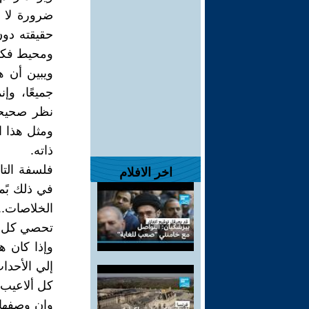
ضرورة لا ب
حقيقته دون
ومحيط فكره؛
ويبين أن ه
جميعًا، وإ
نظر صحيحة
ومثل هذا ا
ذاته.
فلسفة التا
اخر الافلام
في ذلك بًم
الخلاصات.
تحصي كل ال
وإذا كان ه
إلي الأحداث
كل ألاعيب 
وإن وصفها ب