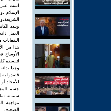
انبنت علي 
الإسلام ،و
الشريعة،وي
ويندد الكا
العمل ذاته
النقفايات 
هذا من الأ
الأوساخ في
لتفسده كله
وهذا بذاته
قصدوا به إ
للأمجاد أو
جسم المجت
سممته تمام
مواجهة ال
الصحيح.