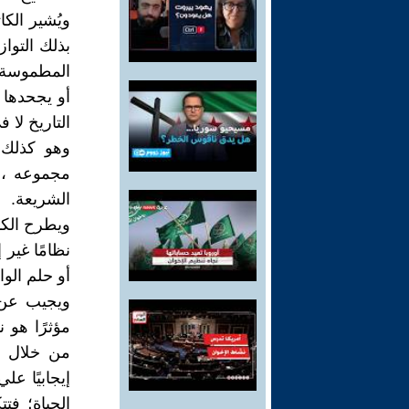
ويُشير الك
بذلك التوا
المطموسة..
أو يجحدها 
التاريخ لا 
وهو كذلك ي
مجموعه ،و
الشريعة.
ويطرح الكات
نظامًا غير 
أو حلم الوا
ويجيب عن ه
مؤثرًا هو ن
من خلال م
إيجابيًا ع
الحياة؛ فت