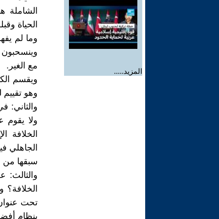
الشاملة ه
الحياة وقبلة
وما لم يفه
وينسحبون 
مع الغير.
المزيد.....
ويقسم الكت
وهو تقييم ل
والثاني: في
ولا يقوم ع
الخلافة ا
الجاهلي فيم
سبقها من ن
والثالث: ع
الخلافة؟ 
تحت عنوان"
بنظام أفضل