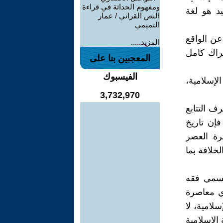
ومفهوم الحداثة في قراءة
د هو لغة
النص القراني / عمار
التميمي
عن الواقع
المزيد.....
راك كامل
المعجبين بنا على
الفيسبوك
لإسلامية،
3,732,970
رف التتابع
فإن تاريخ
رة العصر
لخلافة بما
ُسمي فقه
ي معاصرة
لامية، لا
الإسلامية