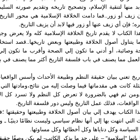
د منها لتنقية الإسلام، وتصحيح تاريخه وتقديم صورته الس
 زيف أو زور..فما دامت الخلافة الإسلامية هي محور التاريخ
 فإن أي زيف عنها أو زور فيها لابد أن يزيف التاريخ.
ذا الكتاب لا يقدم تاريخ الخلافة الإسلامية كله ولا يعرض وج
نما يتناول أصول الخلافة وطبيعتها وبعض تاريخها..قصد است
 وصائبة، أو أدني ما تكون إلي الصحة وأقرب ما تكون إلي
لعمل مما يصنف في باب فلسفة التاريخ أكثر مما يصنف في با
ريخ تعني ببيان حقيقة النظم وطبيعة الأحداث وأسس الواقعي
ثلة كانت هي مقدماتها فيما وصلت إليه من نتائج،ومادتها التي
.ومن ثم فهي بالضرورة لا تعرض كل النظم ولا تسرد كل الأ
واقعات، فذلك عمل التاريخ وليس دور فلسفة التاريخ.
ذا الكتاب يهدف إلي بيان أصول الخلافة وطبيعتها وحقيقتها ؛
 التي انتهت بها إلي أنها نظام سياسي وليست نظامًا دينيًـا ـ و
السياسة وكل دناياها وكل أخطائها وكل مساوئها.
انها "إسلامية" – علي حد ما يذكر الكاتب- لم يكن وصفًا حقيقيًا