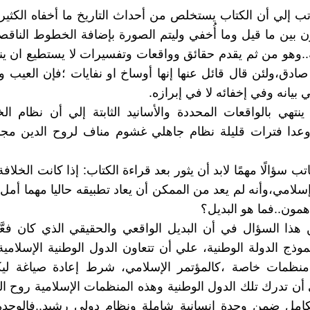
اتب إلي أن الكتاب يستخلص من أحداث التاريخ ما أخفاه الكثي
زن بين ما قيل وما أُخفي وليتم الصورة بإضافة الخطوط الناقصة
وهو من ثم يقدم حقائق وواقعات وتفسيرات لا يستطيع ان ين
صادق،ولئن قال قائل عنها إنها أوساخ او نفايات ؛فإن العيب 
في بيانه وفي إخفائه لا في إبرازه.
نتهي بالواقعات المحددة والأسانيد الثابتة إلي أن نظام ال
عدا فترات قليلة نظام جاهلي غشوم مناف لروح الدين مج
ب سؤالًا مهمًا لابد أن يثور بعد قراءة الكتاب: إذا كانت الخلافة
إسلامي،وأنه لم يعد من الممكن أن يعاد تطبيقه حاليا مهما أمل 
همون..فما هو البديل؟
ذا السؤال في أن البديل الواقعي والحقيقي الذي كان فعَّال
موذج الدولة الوطنية، علي أن تتعاون الدول الوطنية الإسلامية 
نظمات خاصة ،كالمؤتمر الإسلامي، شرط إعادة صياغة ليكو
لي أن تدرك تلك الدول الوطنية وهذه المنظمات الإسلامية روح ا
تكامل ضمن وحدة إنسانية شاملة ونظام دولي رشيد..فالوحدة 