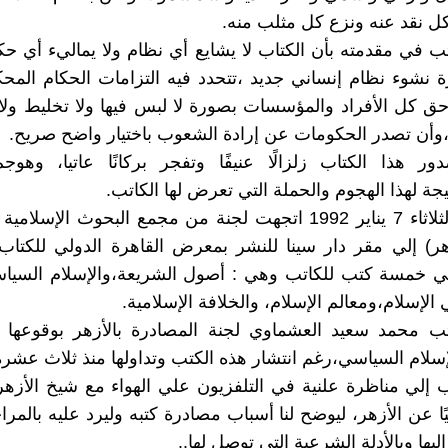
 نقد عنه ونزع كل مثلب منه.
تب في مقدمته بأن الكتاب لا يشايع أي نظام ولا يماليء أي حك
نشوء نظام إنساني جديد ،تتحدد فيه التزامات الحكام المح
حق كل الأفراد والمؤسسات بصورة لا لبس فيها ولا تخليط و
،وأن تصدر الحكومات عن إرادة الشعوب باختيار واضح صريح.
ر هذا الكتاب زلزالًا عنيفًا وتفجر بركانًا عاتيا، وهوج
جة لهذا الهجوم والحملة التي تعرض لها الكاتب.
وفي يوم الثلاثاء 7 يناير 1992 اتجهت لجنة من مجمع البحوث الإسل
هر) إلي مقر دار سينا للنشر بمعرض القاهرة الدولي للكتا
ي خمسة كتب للكاتب وهي : أصول الشريعة،والإسلام السياسي
 الإسلام،ومعالم الإسلام، والخلافة الإسلامية.
اتب محمد سعيد العشماوي لجنة المصادرة بالأزهر بوقوعها 
سلام السياسي،رغم انتشار هذه الكتب وتداولها منذ ثلاث عشرة
ب إلي مناظرة علنية في التلفزيون علي الهواء مع شيخ الأزه
دبيًا عن الأزهر، ليوضح لنا أسباب مصادرة كتبه وليرد عليه بالمرا
إليها وبالأدلة الشرعية التي توصل لها..