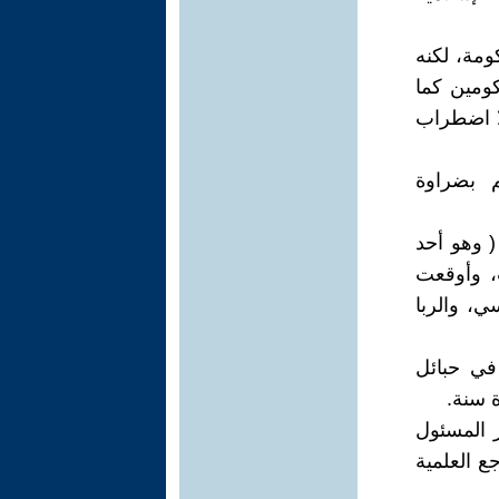
ومة، لكنه
كومين كما
لا اضطراب
م بضراوة
امية ( وهو أحد
ب، وأوقعت
، والربا
في حبائل
 سنة.
ر المسئول
جع العلمية