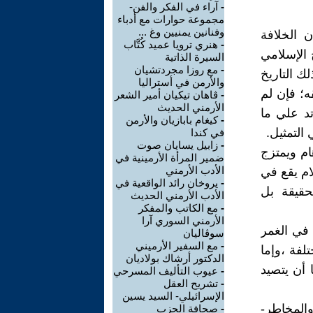
-
آراء في الفكر والفن-
مجموعة حوارات مع أدباء
وفنانين يمنيين وغ ...
ن الخلافة
-
هنري ترويا عميد كُتَّاب
 الإسلامي
السيرة الذاتية
-
مع روزا مجردتشيان
ك التاريخ
والأرمن في أستراليا
ه؛ فإن لم
-
ڤاهان تيكيان أمير الشعر
الأرمني الحديث
تد علي ما
-
كيغام بابازيان والأرمن
 التمثيل.
في كندا
-
زابيل يسايان صوت
ام ويمتزج
ضمير المرأة الأرمينية في
الأدب الأرمني
ام يقع في
-
يروخان رائد الواقعية في
حقيقة بل
الأدب الأرمني الحديث
-
مع الكاتب والمفكر
الأرمني السوري آرا
 في الغمر
سوڤاليان
-
مع السفير الأرميني
لفة ،وإما
الدكتور أرشاك بولاديان
 أن يتصيد
-
عيوب التأليف المسرحي
-
تشريح العقل
الإسرائيلي- السيد يسين
والمخاطر-
-
صحافة الحزب