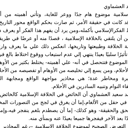
 العشماوي
إسلامية موضوع هام جدًا ووعر للغاية، وتأتي أهميته من أ
قد كانت في حقيقة الأمر، ثم صارت بحكم الواقع محور التاريخ
الفكرالإسلامي بأكمله،ومن يرد أن يفهم هذا الفكر أو يعرف ذل
ن أن يلتقي بالخلافة الإسلامية ، قصدًا منه أو عرضًا في طريق
 الخلافة وطبيعتها وتاريخها، انعكس ذلك علي ما يعرف وار
تأثيرًا سلبيًا بعيدًا ينتهي إلي عدم استيعاب ووقوع اختلاط بالغ في
الموضوع فتتحصل في أنه- علي أهميته- يختلط بكثير من الأوه
لأحلام، ومن يسع إلي تخليصه من الأوهام أو تفصيصه من الأحل
يرة ومخاطر عدة؛ هي محاذير مواجهة الواقع ومجابهة ال
ء النوام وتنبيه السادرين في الأحلام.
 سعيد العشماوي أن الخائض في الخلافة الإسلامية كالخائض
 في حقل من الألغام،إما أن يغرق في لجج من التصورات المخت
لحق والحقيقة- وهو كذلك- إما أن يصطدم بلغم ينفجر فيه،وإما
ًا بعد الآخر فيفجرها جميعا بعيدًا عنه وبمنأي منه.
التعرض الصحيح لموضوع الخلافة الإسلامية –رغم المحاذير 