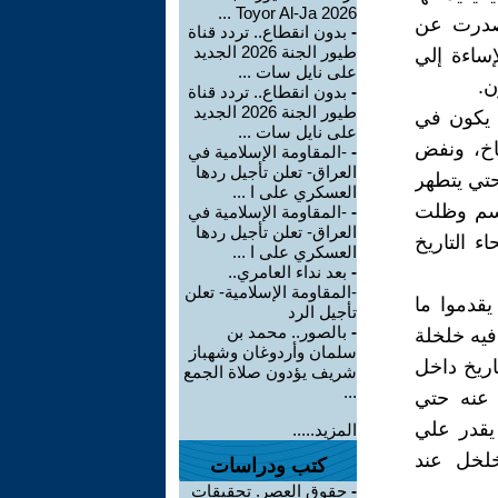
2026 Toyor Al-Ja ...
ا صدرت عن
-
بدون انقطاع.. تردد قناة
طيور الجنة 2026 الجديد
إساءة إلي
على نايل سات ...
ن.
-
بدون انقطاع.. تردد قناة
طيور الجنة 2026 الجديد
ا يكون في
على نايل سات ...
اخ، ونفض
-
-المقاومة الإسلامية في
العراق- تعلن تأجيل ردها
حتي يتطهر
العسكري على ا ...
جسم وظلت
-
-المقاومة الإسلامية في
العراق- تعلن تأجيل ردها
ء التاريخ
العسكري على ا ...
-
بعد نداء العامري..
-المقاومة الإسلامية- تعلن
قدموا ما
تأجيل الرد
-
بالصور.. محمد بن
فيه خلخلة
سلمان وأردوغان وشهباز
اريخ داخل
شريف يؤدون صلاة الجمع
...
 عنه حتي
 يقدر علي
المزيد.....
خلخل عند
كتب ودراسات
-
حقوق العصر. تحقيقات