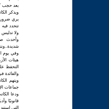
بعد حجب كل
ويذكر الكا
يري ضرورة 
تتحدد فيه 
ولا تدليس 
وأحدث صدو
شديدة..ونتي
هيئات الأز
التحفظ عل
والفائدة في
ويتهم الك
جماعات الإ
ودعا الكات
قانونيًا وأ
التي استند 