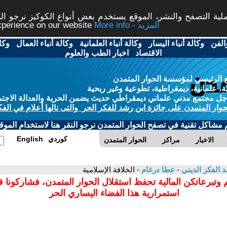
ة التصفح والنشر، الموقع يستخدم بعض أنواع الكوكيز نرجو النق
More info - المزيد
experience on our website
الفن
-
وكالة أنباء اليسار
-
وكالة أنباء العلمانية
-
وكالة أنباء العمال
-
وكا
الاقتصاد
-
اخبار الطب والعلوم
 الرئيسي لمؤسسة الحوار المتمدن
، علمانية، ديمقراطية، تطوعية وغير ربحية
ل مجتمع مدني علماني ديمقراطي حديث يضمن الحرية والعدالة الاجتم
حوار المتمدن على جائزة ابن رشد للفكر الحر والتى نالها أعلام في الفك
م مشاكل تقنية في تصفح الحوار المتمدن نرجو النقر هنا لاستخدام الموقع
كوردي
English
الاخبار
مراكز
الحوار المتمدن
د الفكر الديني
-
عطا درغام
- الخلافة الإسلامية
 وتبرعاتكن المالية تحفظ استقلال الحوار المتمدن، فشاركونا 
استمرارية هذا الفضاء اليساري الحر