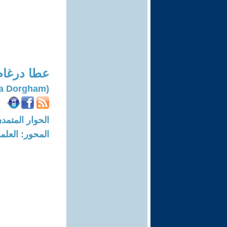
عطا درغام
(Atta Dorgham)
الحوار المتمدن-العدد: 8046 - 24
المحور: العلما