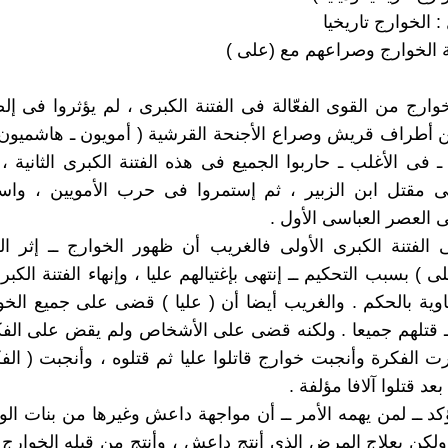
: الخوارج تاريخيا
لخوارج من القوى الفعّالة فى الفتنة الكبرى ، لم يؤثروا فى إ
 أطراف قريش وصراع الأجنحة القرشية ( أمويون ـ هاشميون 
 ـ فى الأغلب ـ حاربوا الجميع فى هذه الفتنة الكبرى الثانية 
ى مقتل ابن الزبير ، ثم إستمروا فى حرب الأمويين ، واس
العصر العباسى الأول .
ى الفتنة الكبرى الأولى فالغريب أن ظهور الخوارج ــ إثر ا
) بسبب التحكيم ــ إنتهى بإغتيالهم عليا ، وإنهاء الفتنة الكبر
اوية بالحكم . والغريب أيضا أن ( عليا ) قضى على جميع الخو
 ـ قتلهم جميعا . ولكنه قضى على الأشخاص ولم يقض على الف
ت الفكرة وأنجبت خوارج قاتلوا عليا ثم قتلوه ، وأنجبت ( الفكر
عد قتلوا آلافا مؤلفة .
يؤكد ــ لمن يهمه الأمر ــ أن مواجهة داعش وغيرها من بنات الو
ولكن بعلاج المرض الذى أنتج داعش ، وأنتج من قبله الخوارج 