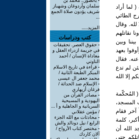
-
بالصور.. محمد بن
سلمان وأردوغان وشهباز
 لما أراد
شريف يؤدون صلاة الجمع
رج الطائي
...
لله. وقال
المزيد.....
 نقاتلهم
كتب ودراسات
يننا وبين
-
حقوق العصر. تحقيقات
أوفوا بعهد
في جريمة ازدراء العقل و
معاداة الإنسان / أحمد
توب عنه. فقال
التاوتي
-
قراءة في تاريخ الاسلام
ئن لم تدع
المبكر الطبعة الثانية /
م إلا الله
محمد جعفر ال عيسى
-
الإسلام ضد الحداثة /
فرغان أزيهاري
 المُحكّمة
-
مصادر القرآن من
اليهودية و المسيحية
 المسجد،
السريانية و الجاهلية و أ ...
 آخر فقام
/ مؤمن عقلاني
-
محادثات مع الله الجزء
كبر، كلمة
الرابع / نيل دونالد والش
د الله أن
-
مختصر كتاب الأرواح /
آلان كاردك
اتلكم حتى