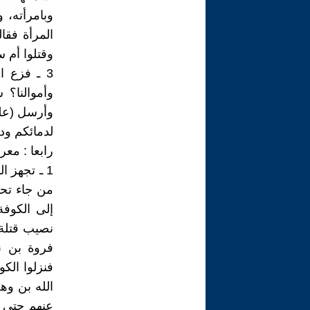
وبامرأته، 
المرأة فقال
وقتلوا أم س
3 ـ فزع ا
وأموالنا؟ 
وأرسل (على 
لدمائكم ودم
رابعا : معركة ال
1 ـ تجهز ا
من جاء تح
إلى الكوفة
نصيب قتلة 
فروة بن 
فنزلوا الكو
الله بن وه
عنهم حتى يب