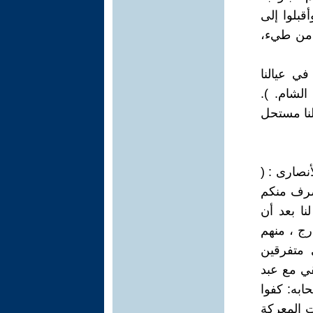
قبلوا إلى
ة من طيء،
في عيالنا
الشام. ).
لنا مستحل
أنصارى : (
صرف منكم
نا بعد أن
ج ، منهم
متفرقين
قي مع عبد
ابه: كفوا
ت المعركة