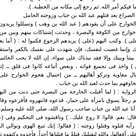
نما فيكم أمر الله. ثم رجع إلى مكانه من الخطبة. ).
ّر الصراع بعد قتلهم عبد الله بن خباب وزوجته الحامل
 الخوارج على أن يقودهم ( عبد الله بن وهب ) وتسللوا يريدون 
وارج من الكوفة والبصرة ، وحدثت إشتباكات بينهم وبين من
لى ). وكتب اليهم (على ) يريدهم الرجوع فكتبوا له : ( أما بع
 وإنما غضبت لنفسك، فإن شهدت على نفسك بالكفر واستقبل
بيننا وبينك وإلا فقد نبذناك على سواء، إن الله لا يحب الخائن
) واخذ فى تجميع قواته ، وبعض أتباعه كانوا فى قلق ــ إذ
ال معاوية وتركو أهاليهم ــ من إحتمال هجوم الخوارج على 
وفهم بما حدث لعبد الله بن خباب .
الرواية : ( لما أقبلت الخارجة من البصرة حتى دنت من الن
م رجلاً يسوق بامرأة على حمار، فدعوه فانتهروه فأفزعوه وقال
أنا عبد الله بن خباب صاحب رسول الله، صلى الله عليه وسلم، ف
ال: نعم. قالوا: لا روع عليك.. ) وناقشوه فى التحكيم وفى (عل
أيه قتلوه وقتلوا زوجته : ( فقالوا: إنك تتبع الهوى وتوالي ا
لى أفعالها، والله لنقتلنك قتلةً ما قتلناها أحداً. فأخذوه وكتفوه ث