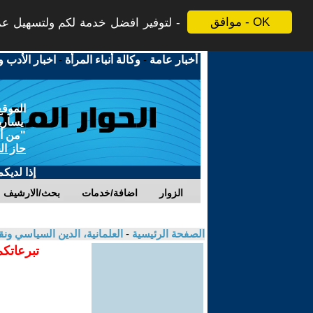
موافق - OK
لتوفير افضل خدمة لكم ولتسهيل عملي
أخبار عامة
-
وكالة أنباء المرأة
-
اخبار الأدب و
الموقع
يسارية
"من أج
حاز ال
إذا لديك
الزوار
اضافة/خدمات
بحث/الارشيف
الصفحة الرئيسية
-
العلمانية، الدين السياسي ونق
تبرعاتكم