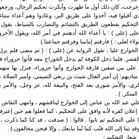
خرجت، كان ذلك أول ما ظهرت وأنكرت تحكيم الرجال، ورجعوا
ي أقبلوا فيه، أخذوا على طريق البر، وعادوا وهم أعداء متب
لتحكيم يقطعون الطريق بالتشاتم والتضارب بالسياط، يقول 
لى (على ) : يا أعداء الله أدهنتم في أمر الله، ويقول الآخرو
ولاء لعلى : ) فارقتم إمامنا وفرقتم جماعتنا.)
 الخوارج عليا ، تقول الرواية عن (على ) : ( ثم مضى فلم يزل 
قصر. فلما دخل الكوفة لم يدخل الخوراج معه فأتوا حروراء فنزل
 علي من صفين فارقة الخوارج وأتوا حروراء، فنزل بها منهم
ى مناديهم: إن أمير القتال شبث بن ربعي التميمي، وأمير الصلاة ع
كري، والأمر شورى بعد الفتح، والبيعة لله، عز وجل، والأمر 
لمنكر. ) .
علي عبد الله بن عباس إلى الخوارج ليناقشهم ، وانتهى النقاش 
إعلان كفره لأنه وافق على التحكيم ، كما فعلوا هم حين إعترف
 على التحكيم ثم تابوا . قالوا : ( صدقت ، قد كنا كما ذكرت ،
وقد تبنا إلى الله فتُب كما تُبنا نبايعك ، وإلا فنحن مخالفون.) .
ر شعار التحكيم :