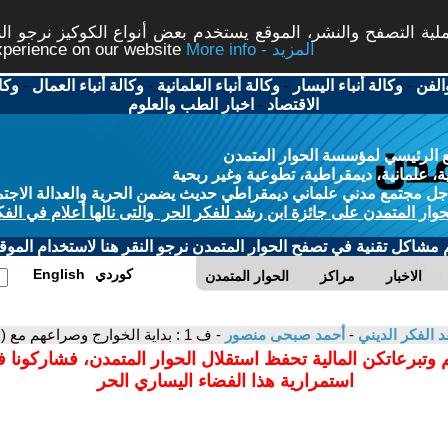
ة التصفح والنشر، الموقع يستخدم بعض أنواع الكوكيز نرجو النق
More info - المزيد
experience on our website
الفن
-
وكالة أنباء اليسار
-
وكالة أنباء العلمانية
-
وكالة أنباء العمال
-
وكا
الاقتصاد
-
اخبار الطب والعلوم
 الرئيسي لمؤسسة الحوار المتمدن
، علمانية، ديمقراطية، تطوعية وغير ربحية
ل مجتمع مدني علماني ديمقراطي حديث يضمن الحرية والعدالة الاجتم
حوار المتمدن على جائزة ابن رشد للفكر الحر والتى نالها أعلام في الفك
م مشاكل تقنية في تصفح الحوار المتمدن نرجو النقر هنا لاستخدام الموقع
كوردي
English
الاخبار
مراكز
الحوار المتمدن
د الفكر الديني
-
أحمد صبحى منصور
- ف 1 : بداية الخوارج وصراعهم مع (على )
 وتبرعاتكن المالية تحفظ استقلال الحوار المتمدن، فشاركونا 
استمرارية هذا الفضاء اليساري الحر