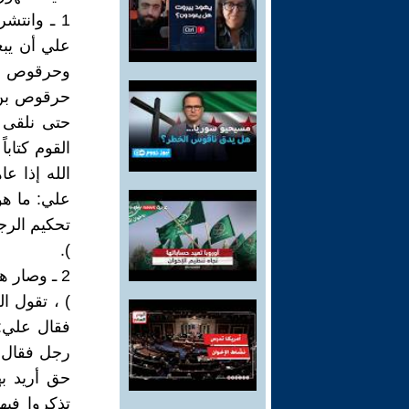
1 ـ وانتش
علي أن يبع
وحرقوص بن ز
حرقوص بن ز
حتى نلقى ر
القوم كتابا
علي: ما هو
تحكيم الرجا
).
2 ـ وصار ه
) ، تقول 
فقال علي: 
رجل فقال: 
حق أريد بها
تذكروا فيه