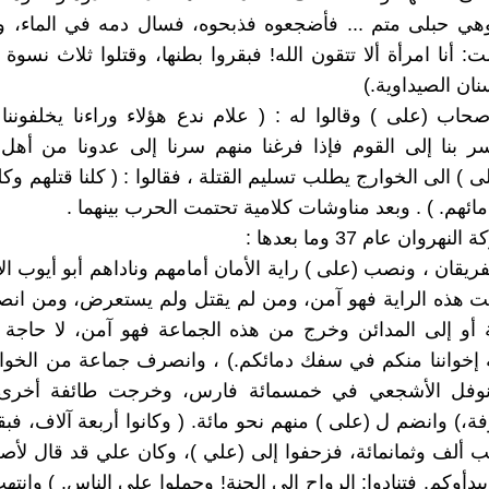
وهي حبلى متم ... فأضجعوه فذبحوه، فسال دمه في الماء، وأ
ت: أنا امرأة ألا تتقون الله! فبقروا بطنها، وقتلوا ثلاث نسو
نان الصيداوية.)
صحاب (على ) وقالوا له : ( علام ندع هؤلاء وراءنا يخلفوننا 
سر بنا إلى القوم فإذا فرغنا منهم سرنا إلى عدونا من أهل 
) الى الخوارج يطلب تسليم القتلة ، فقالوا : ( كلنا قتلهم وك
ائهم. ) . وبعد مناوشات كلامية تحتمت الحرب بينهما .
نهروان عام 37 وما بعدها :
لفريقان ، ونصب (على ) راية الأمان أمامهم وناداهم أبو أيوب ال
ت هذه الراية فهو آمن، ومن لم يقتل ولم يستعرض، ومن ان
 أو إلى المدائن وخرج من هذه الجماعة فهو آمن، لا حاجة ل
إخواننا منكم في سفك دمائكم.) ، وانصرف جماعة من الخوار
نوفل الأشجعي في خمسمائة فارس، وخرجت طائفة أخرى 
فة،) وانضم ل (على ) منهم نحو مائة. ( وكانوا أربعة آلاف، فب
ب ألف وثمانمائة، فزحفوا إلى (علي )، وكان علي قد قال لأصح
دأوكم. فتنادوا: الرواح إلى الجنة! وحملوا على الناس. ) وانته