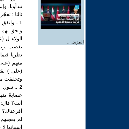
تبدأونا، وإ
ثالثا : تفج
1 ـ واتفق
ولحق بهم خ
الولاء ل (ع
المزيد.....
تغضب لربك
نظرنا فيما 
منهم (على 
(على ) لقت
وتحققت مخا
2 ـ تقول 
عصابةٌ منه
أنت؟ قال: 
أفزعناك؟ ق
لم يعجبهم ر
أسمائها لا ع