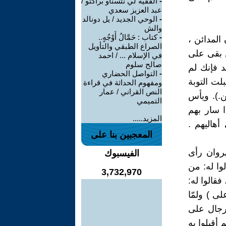
-
الفقيه لي نتسناو براكتو /
عبد العزيز سعدي
-
الوحي الجديد / يل دونالد
والش
-
كتاب : حَمَّالُ أَوْجُهٍ..
المدائن ،
الصراع الطبقي والتأويل
 بقى على
في الإسلام ... / احمد
صالح سلوم
د فإنك لم
-
التواصل الحضاري
ت التوبة
ومفهوم الحداثة في قراءة
النص القراني / عمار
ين.). ويأس
التميمي
ا سار بهم
المزيد.....
أهاليهم .
المعجبين بنا على
هروان رأى
الفيسبوك
وا له: من
3,732,970
قالوا له:
ى ) ولمّا
لرجال على
م أقبلوا به