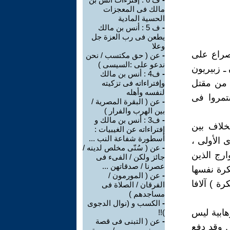
مالك فى المعجزات
الحسية المادية
-
ف 5 : أنس بن مالك
يطعن فى رب العزة جل
وعلا
لصراع على
-
عن ( حق مكتسب / نحن
ندعو على :السيسى )
ـ زبيريون
-
ف4 : أنس بن مالك
، من مقتل
وإفتراءاته فى تزكيته
لنفسه وأهله
تمروا فى
-
عن ( البقرة المصرية /
بين الهرب والفرار )
-
ف3 : أنس بن مالك و
لخلاف بين
إفتراءاته عن الغيبيات :
أسطورة شفاعة النب ...
ى الأولى ،
-
عن ( سُنّى مخلص لدينه /
ارج الذين
جائز ولكن / الفىء فى
عصرنا / صدقاتهن ...
كرة نفسها
-
عن ( المورمون /
ة ) آلافا
الفرقان / الصلاة فى
مساجدهم )
-
الكسب و (نوال الدجوى
هابية ليس
)!!
-
عن ( التبنى فى قصة
. وقد دفع