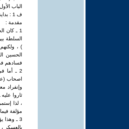
الباب الأول 
ف 1 : بداية الخوارج وصراعهم مع (على )
مقدمة :
1 ـ كان ا
السلطة بين
) ، ولكنهم
الحسين ال
فسادهم فى 
2 ـ أما ف
اصحاب (على 
وإنفراد مع
ثاروا عليه
، لذا إستمر
مؤلفة فيما ب
3 ـ وهذا 
بالعسكر ، 