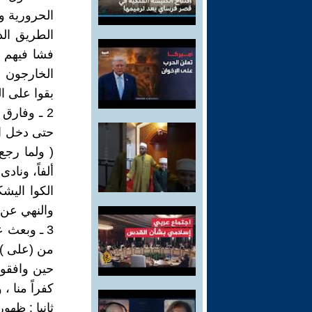
الحرورية و
الطريق الذ
فشا فيهم ا
الخارجون ع
بقوا على ال
2 ـ وفارق
حتى دخل ال
( ولما رجع
ألفاً، وناد
الكوا اليش
والنهي عن ا
3 ـ وبعث 
من (على ) 
حين وافقوا
كفراً منا ، 
ثانيا : ظهو