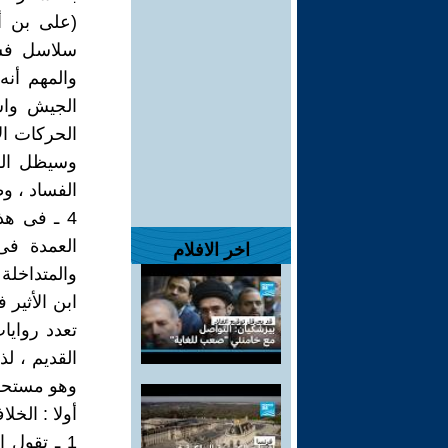
(على بن أ
سلاسل فش
والمهم أن
الجيش واسل
الحركات الا
وسيظل الش
الفساد ، و
4 ـ فى ه
العمدة فى
اخر الافلام
والمتداخلة 
ابن الأثير 
تعدد رواي
القديم ، لذ
وهو مستحق 
أولا : الخل
1 ـ تقول 