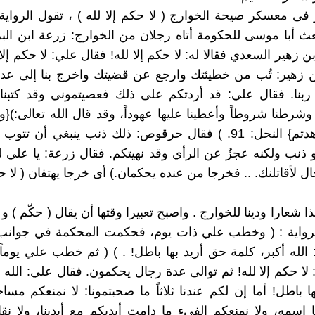
ر فى معسكر صيحة الخوارج ( لا حكم إلا لله ) ، تقول الرواية (
ث أبا موسى للحكومة أتاه رجلان من الخوارج: زرعة ابن الب
هير السعدي فقالا له: لا حكم إلا لله! فقال علي: لا حكم إلا 
هير: تُب من خطيئتك وارجع عن قضيتك واخرج بنا إلى عدونا
بنا. فقال علي: قد أردتكم على ذلك فعصيتموني وقد كتبنا ب
ً وشرطنا شروطاً وأعطينا عليها عهوداً، وقد قال الله تعالى:){و
الله إذا عاهدتم} النحل: 91. ) فقال حرقوص: ذلك ذنب ينبغي أن ت
 ذنب ولكنه عجزٌ عن الرأي وقد نهيتكم. فقال زرعة: يا علي ل
ل لأقاتلنك. .. فخرجا من عنده يحكمان.) أى خرجا يهتفان ( لا حك
ذا شعارا ودينا للخوارج . واصبح تعبيرا وقتها أن يقال ( حكّم ) و (
الرواية : ( وخطب علي ذات يوم، فحكمت المحكمة في جوانب
الله أكبر، كلمة حق أريد بها باطل! . ) ( ثم خطب علي يوماً
لا حكم إلا لله! ثم توالى عدة رجال يحكمون. فقال علي: الله أ
 باطل! أما إن لكم عندنا ثلاثاً ما صحبتمونا: لا نمنعكم مساج
ا اسمه، ولا نمنعكم الفيء ما دامت أيديكم مع أيدينا، ولا نق