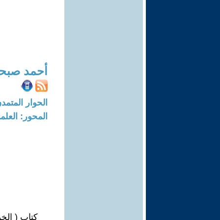
أحمد صبح
الحوار المتمدن-العدد: 8367 - 5
المحور: العلما
كتاب ( الخوا