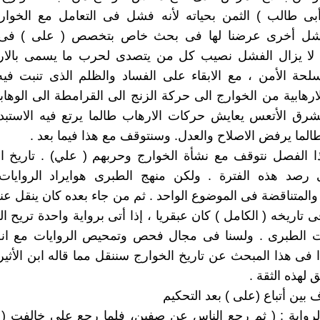
بى طالب ) الثمن بحياته لأنه فشل فى التعامل مع الخوا
ل أخرى عرضنا لها فى بحث خاص بتخصص ( على ) فى 
ه لا يزال الفشل نصيب كل من يتصدى لحرب ما يسمى بالار
حة الأمن ، مع الابقاء على الفساد والظلم الذى تنبت فيه
رهابية من الخوارج الى حركة الزنج الى القرامطة الى الوهابية 
رق الأتعس يعايش حركات الارهاب طالما يرتع فيه الاستبدا
طالما يرفض الاصلاح والعدل. وسنتوقف مع هذا فيما بعد .
ذا الفصل نتوقف مع نشأة الخوارج وحربهم ( علي) . تاريخ ا
 رصد هذه الفترة . ولكن منهج الطبرى هوايراد الروايات 
والمتناقضة فى الموضوع الواحد . ثم من جاء بعده كان ينقل عنه
فى تاريخه ( الكامل ) كان عبقريا ، إذا أتى برواية واحدة تريح 
ات الطبرى . ولسنا فى مجال فحص وتمحيص الروايات مع ان
ا فى هذا المبحث عن تاريخ الخوارج سننقل مما قاله ابن الأثير 
لهذه الثقة .
اف بين أتباع (على ) بعد التحكيم
الرواية : ( ثم رجع الناس عن صفين، فلما رجع علي خالفت ( 