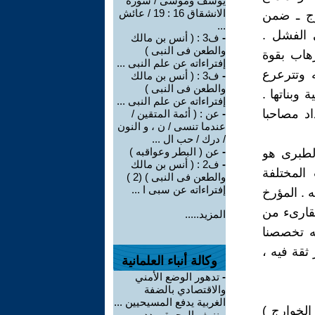
يوسف وموسى / سورة
الانشقاق 16 : 19 / عائش
رج ـ ضمن
...
الفشل .
-
ف3 : ( أنس بن مالك
والطعن فى النبى )
هاب بقوة
إفتراءاته عن علم النبى ...
 وتترعرع
-
ف3 : ( أنس بن مالك
والطعن فى النبى )
وبناتها .
إفتراءاته عن علم النبى ...
د مصاحبا
-
عن : ( أئمة المتقين /
عندما تنسى / ن ، و النون
/ درك / حب ال ...
-
عن ( البطر وعواقبه )
لطبرى هو
-
ف2 : ( أنس بن مالك
المختلفة
والطعن فى النبى ) (2 )
إفتراءاته عن سبى ا ...
 . المؤرخ
القارىء من
المزيد.....
ه تخصصنا
ثقة فيه ،
وكالة أنباء العلمانية
-
تدهور الوضع الأمني
والاقتصادي بالضفة
الغربية يدفع المسيحيين ...
الخوارج )
-
نزيف الهجرة يهدد