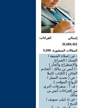
إجمالي القراءات:
32,684,421
المقالات المنشورة: 5,040
-
عن (صلاة الشيعة /
الضنك / الصراخ
والاصطراخ والجأر )
-
( أنس بن مالك : الخادم
الخائن ) الكتاب كاملا
-
عن ( تحديد النسل /
الزواج المؤقت )
-
ف 7 : متفرقات أخرى
من إفتراءات أنس بن
مالك
-
عن (د.ليلى سويف /
الذبح )
-
ف 6 : إفترءات أنس بن