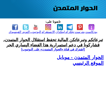
تابعونا على:
بودكاست
بنترست
تيلكرام
لينكدإن
الانستغرام
اليوتيوب
التويتر
الفيسبوك
تبرعاتكم وتبرعاتكن المالية تحفظ استقلال الحوار المتمدن،
فشاركونا في دعم استمرارية هذا الفضاء اليساري الحر
[اشترك في قناة ‫«الحوار المتمدن» على اليوتيوب]
الحوار المتمدن - موبايل
الموقع الرئيسي