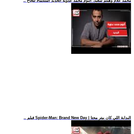
.. محمد علام وهيثم سعيد: ألبوم محمد عدوية الجديد استكمالا لنجاح
.. فيلم Spider-Man: Brand New Day | البداية اللي كان بيتر محتا