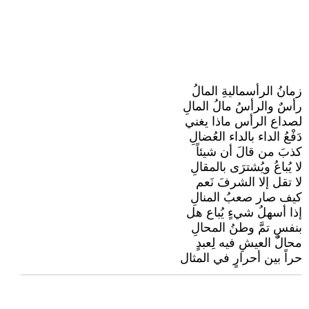
زمانُ الرأسماليةِ المالُ
رأسٌ والرأسُ مالُ المالِ
لصداع الرأس ماذا يغني
دَفْعُ الداء بالداء العُضالِ
كذبَ من قالَ أن شيئاً
لا يُباعُ ويُشترَى بالمقالِ
لا تقل إلا الشرفَ نَعم
كيف صار صعبُ المنالِ
إذا أسهلُ شيءٍ يُباع هل
بنفسٍ تمَّ وطنُ المحالِ
محالُ العيشِ فيه لِعبدٍ
حراً بين أحرارٍ في المثال