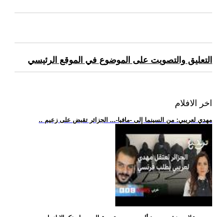
التعليق والتصويت على الموضوع في الموقع الرئيسي
اخر الافلام
.. مهدي لعريبي: من السينما إلى -مافيا-... الجزائر تقبض على زعيم