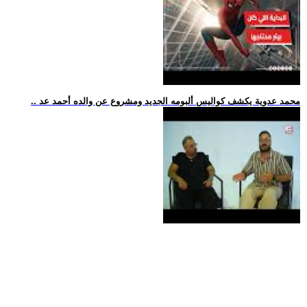
.. محمد عدوية يكشف كواليس ألبومه الجديد ومشروع عن والده أحمد عد