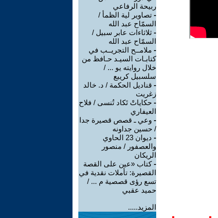
ربيحة الرفاعي
-
تصاوير لية الظمأ /
السمّاح عبد الله
-
ثلاثاءات عابر سبيل /
السمّاح عبد الله
-
ملامــح التجريــب في
كتابـات السيـد حـافظ من
خلال روايته يو ... /
سلسبيل كريبع
-
قناديل الحكمة / د. خالد
زغريت
-
حكاياتْ تَكاد تُنسى / فلاح
العيفاري
-
وعي ـ قصص قصيرة جدا
/ حسين جداونه
-
ديوان 23 الحاوي
والعصفور / منصور
الريكان
-
كتاب «عين على القصة
القصيرة: تأملات نقدية في
تسع رؤى قصصية م ... /
حميد عقبي
المزيد.....