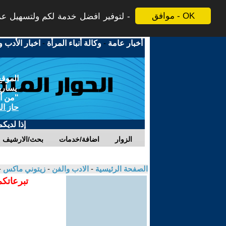
موافق - OK
لتوفير افضل خدمة لكم ولتسهيل عملي
أخبار عامة
-
وكالة أنباء المرأة
-
اخبار الأدب و
الموقع
يسارية
"من أج
حاز ال
إذا لديك
الزوار
اضافة/خدمات
بحث/الارشيف
الصفحة الرئيسية
-
الادب والفن
-
زيتوني ماكس
-
تبرعاتكم