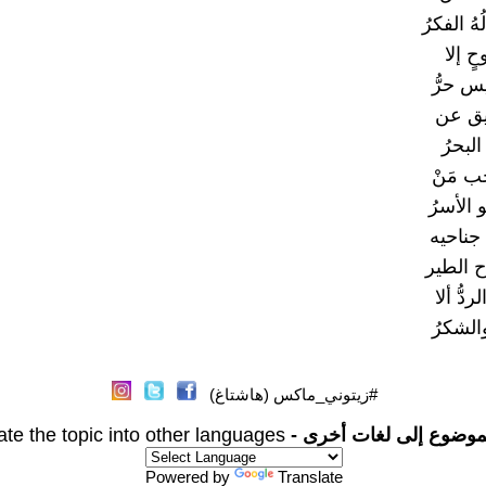
هُ الفكرُ
ٍ إلا
س حرُّ
يق عن
لبحرُ
ب مَنْ
الأسرُ
َ جناحيه
وح الطير
ردُّ ألا
والشكرُ
#زيتوني_ماكس (هاشتاغ)
موضوع إلى لغات أخرى -
ate the topic into other languages
Powered by
Translate