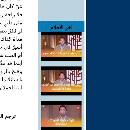
مَنْ كان حالُ
فلا راحةَ روح
مثل طيرٍ لي
اخر الافلام
لو فكرٌ يض
مداهُ كذاك ا
أسيرٌ في ح
أم الحب هو 
أينما قد مدّ
وجَنَحَ بالر
يا سائلا ما ال
لله الحمدُ 
ترجم ال