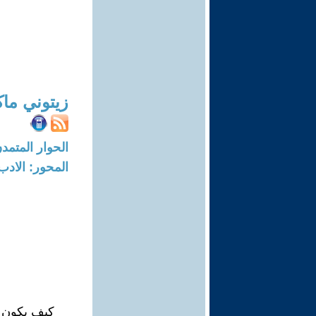
زيتوني م
الحوار المتمدن-العدد: 8347 - 25
المحور: الادب
كيف يكون 