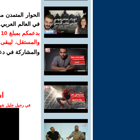
الحوار المتمدن م
في العالم العربي
ب
والمستقل، ليبقى ص
والمشاركة في دع
ا‫
في رحيل جليل شهبا