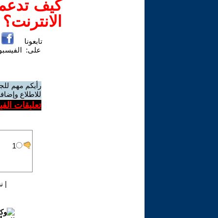
كيف تدعم-
الانترنت؟
تابعونا
على:
الفيسب
رأيكم مهم للج
للاطلاع وإضافة
تعليقات الف
|
ن