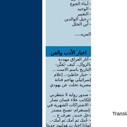
-
أبناء الجوع
-
الوحيد
-
التغيير
-
رحيل الوالدين
-
أين الخلل
المزيد.....
اخبار الأدب والفن
-
آثار العراق مهددة
بالزوال.. كيف -يُقنَّن-
التاريخ باسم الاست ...
-
-خيار خاطئ-.. إعلام
إسرائيلي يهاجم فنانة
مصرية تخلت عن يهودي
...
-
صدور رواية لا تنتظرني
للكاتب علاء غسان نصار
-
الاشتراكات الشهرية في
-إنستغرام- تصبح مصدر
Transl
دخل جديد.. تعرف ع ...
-
-أمك ثم أمك ثم أمك-..
لماذا اختارت هوليود حديثا