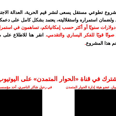
شروع تطوعي مستقل يسعى لنشر قيم الحرية، العدالة الاجتم
. ولضمان استمراره واستقلاليته، يعتمد بشكل كامل على دعمك
دعمكم بمبلغ 10 دولارات سنويًا أو أكثر حسب إمكانياتكم، تساهمون في استم
وتًا قويًا للفكر اليساري والتقدمي
،
انقر هنا للاطلاع على 
م هذا المشروع
.
شترك في قناة «الحوار المتمدن» على اليوتيوب
ز، عضو هيئة إدارة الحوار المتمدن
في رحيل شاكر الناصري، أحد مؤسسي 