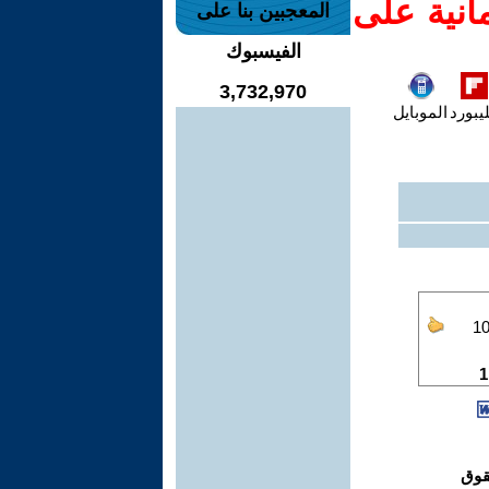
انية على
المعجبين بنا على
الفيسبوك
3,732,970
يبورد
الموبايل