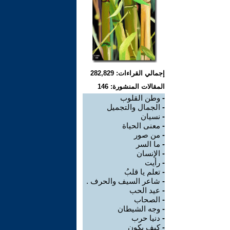
إجمالي القراءات: 282,829
المقالات المنشورة: 146
-
وطن القلوب
-
الجمال والتجميل
-
نسيان
-
معنى الحياة
-
من صور
-
ما السر
-
الإنسان
-
رأيت
-
تعلم يا قلبُ
-
شاعر السيف والحرف .
-
عيد الحب
-
الصحاب
-
وجه الشيطان
-
دنيا حرب
-
كيف يكون