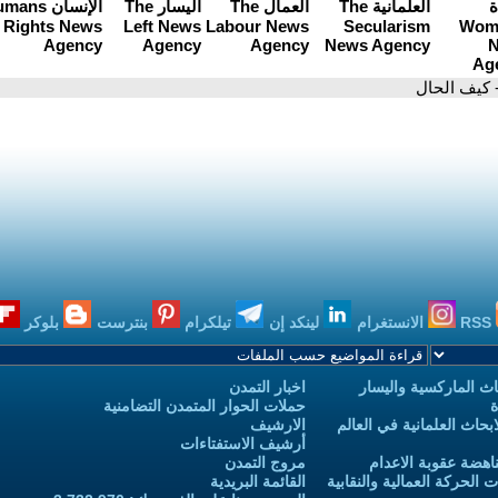
 كيف الحال
RSS
الانستغرام
لينكد إن
تيلكرام
بنترست
بلوكر
ث الماركسية واليسار
اخبار التمدن
ة
حملات الحوار المتمدن التضامنية
حاث العلمانية في العالم
الارشيف
أرشيف الاستفتاءات
اهضة عقوبة الاعدام
مروج التمدن
الحركة العمالية والنقابية
القائمة البريدية