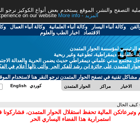
ة التصفح والنشر، الموقع يستخدم بعض أنواع الكوكيز نرجو النق
More info - المزيد
experience on our website
الفن
-
وكالة أنباء اليسار
-
وكالة أنباء العلمانية
-
وكالة أنباء العمال
-
وكا
الاقتصاد
-
اخبار الطب والعلوم
 الرئيسي لمؤسسة الحوار المتمدن
، علمانية، ديمقراطية، تطوعية وغير ربحية
ل مجتمع مدني علماني ديمقراطي حديث يضمن الحرية والعدالة الاجتم
حوار المتمدن على جائزة ابن رشد للفكر الحر والتى نالها أعلام في الفك
م مشاكل تقنية في تصفح الحوار المتمدن نرجو النقر هنا لاستخدام الموقع
كوردي
English
الاخبار
مراكز
الحوار المتمدن
 كيف الحال
 وتبرعاتكن المالية تحفظ استقلال الحوار المتمدن، فشاركونا 
استمرارية هذا الفضاء اليساري الحر