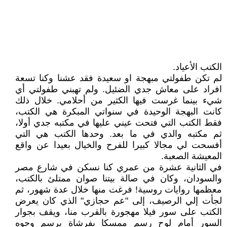
الكتب الأعياد.
لم تكن طفولتي مبهجة او سعيدة فقد عشنا وكنا تسعة
افراد على معاش جدي الضئيل. ولم تهبني طفولتي أي
شيء بينما غرست فيها الكثير من أحلامي. خلال ذلك
كانت البهجة الوحيدة في سنواتي المبكرة هي الكتب،
فقط الكتب التي فتحت عيني عليها في مكتبه جدي أولا،
ثم مكتبه والدي في ما بعد. وحدها الكتب هي التي
أفسحت لي مجالا كبيرا للفرح والخيال بعيدا عن واقع
المعيشة الصعبة.
في الثانية عشرة من عمري كنا نسكن في شارع مصر
والسودان، وكان في صالة بيتنا صوان ممتلئ بالكتب،
معظمها روايات روسية! فرغت منها خلال عدة شهور، ثم
لجأت إلي الرصيف، إلى "عم حجازي" الذي كان يعرض
الكتب على سور فيلا مهجورة بالقرب منا، ويقف بجوار
السور أمام لوح رسم ممسكا بفرشاة يرسم وجوه