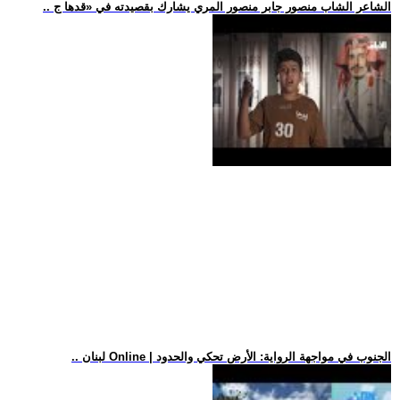
.. الشاعر الشاب منصور جابر منصور المري يشارك بقصيدته في «قدها ج
.. لبنان Online | الجنوب في مواجهة الرواية: الأرض تحكي والحدود