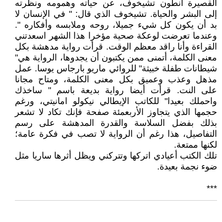
القصيرة أنطون تشيخوف، عن حياته وهمومه ونظرته
إلى البشر والحياة. تشيخوف الذي قال: " في الإنسان لا
بد أن يكون كل شيء جميلا، روحه وملابسه وأفكاره ".
وعندما تعرضت لوعكة صحية مؤخرا هذا الشهر اسعدتني
القراءة وأنا راقد معظم الوقت. قرأت رواية مدهشة بكل
معنى الكلمة، أتمنى ممن يكتبون أن يجدوها، الرواية هي"
شيطانات طفلة خبيثة" للروائي ماريو بارجاس يوسا. عمل
مذهل وعذب وعميق بكل معنى الكلمة، ومتاح مجانا
على النت. قرأت أيضا رواية بديعة باسم " ساخذك
واحملك بعيدا" للكاتب الإيطالي نيكولو امانيتي، ورغم
حجمها الذي يتجاوز الأربعمئة صفحة فإنك تكاد لا تشعر
بذلك بفضل السلاسة والقدرة المدهشة على رسم
التفاصيل، هذا رغم أن الرواية لا تصب في فكرة عامة؛
لكنها ممتعة.
تلك الكتب أعيادي اتركها وتتركني ويظل أثرها ساريا مثل
ضوء نجمة بعيدة.
***