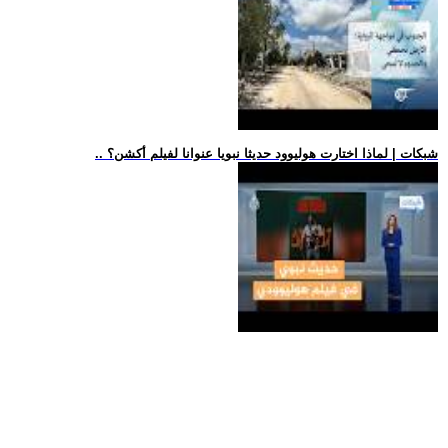
.. شبكات | لماذا اختارت هوليوود حديثا نبويا عنوانا لفيلم أكشن؟