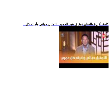
.. كلمة أخيرة -الفنان توفيق عبد الحميد: التمثيل حياتي وأديته كل