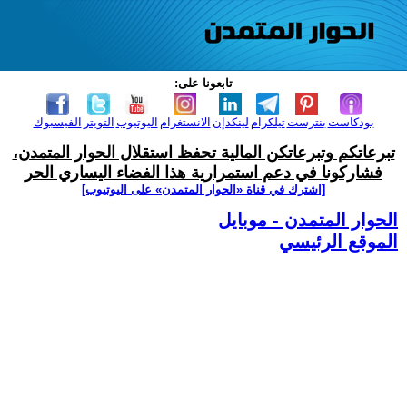
تابعونا على:
بودكاست
بنترست
تيلكرام
لينكدإن
الانستغرام
اليوتيوب
التويتر
الفيسبوك
تبرعاتكم وتبرعاتكن المالية تحفظ استقلال الحوار المتمدن،
فشاركونا في دعم استمرارية هذا الفضاء اليساري الحر
[اشترك في قناة ‫«الحوار المتمدن» على اليوتيوب]
الحوار المتمدن - موبايل
الموقع الرئيسي