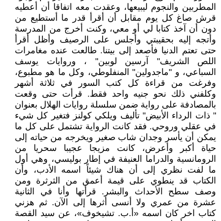
المطربين والنجوم ليبيعها، وعقدت معه اتفاقا أن أعطيه
قرش صاغ كل يوم مقابل أن أقرأ قدر ما أستطيع من
دون أن آخذ كتابا لي أو معي، وكنت أخرج من المدرسة
وأتجه إليه بحقيبتي وأجلس على الرصيف وأظل أقرأ
حتى تعتم الدنيا فأصعد إلى بيتنا. طالعت عنده مغامرات
اللص الشريف" آرسين لوبين" ، وروايات يوسف
السباعي، و "ماجدولين" المنفلوطي، وكل ما هو مطبوع،
وفرغت من قراءة كل كتب السور في ثلاثة أشهر
وكلفني ذلك نحو جنيه واحد فقط. قرأت حتى وقعت
بالمصادفة على رواية ضمن سلسلة روايات الهلال بعنوان
" ذات الرداء الأبيض" تأليف ويلكي كولنز فتغير كل شيء
في عقلي وروحي. فقد كانت الرواية تشتمل على كل ما
يمكن أن يأسر وجدان شاب صغير ويخرجه من حياته إلى
حياة أكبر وأعرض، كانت مزيجا عجيبا سحريا من
الرومانسية والدراما العنيفة في إطار بوليسي، وهي أول
ما لفت نظري إلى أن هناك شيئاً اسمه الأدب، وأن
الكتاب قد ينطوي على قيمة أعمق من الثرثرة ومن
وصف سطح الأحداث والبشر. قرأتها وأنا في الثانية
عشرة من عمري ولا أنسى أثرها إلى الآن. ثم هزني
كتاب اخر كان اسمه «أ.ب. تشيخوف»، عن سيد القصة