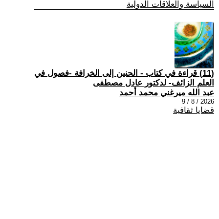
السياسة والعلاقات الدولية
(11) قراءة في كتاب - الحنين إلى الخرافة -فصول في
العلم الزائف- لدكتور عادل مصطفى
عبد الله ميرغني محمد أحمد
2026 / 8 / 9
قضايا ثقافية