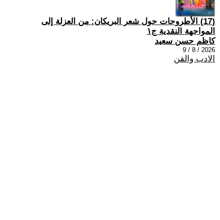
(17) الأطروحات حول شعر البريكان: من العزلة إلى
المواجهة النقدية ج١
كاظم حسن سعيد
2026 / 8 / 9
الادب والفن