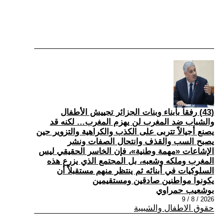
(43) رفقاً بأبناء وبنات الجزائر تجييش الأطفال
والشباب ضد المغرب لن يهزم المغرب… لكنه قد
يصنع أجيالاً تتربى على الكذب والكراهية والتزوير حين
يصبح السب والقذف وانتحال الصفات ونشر
الإشاعات «مهمة وطنية»، فإن الخاسر الحقيقي ليس
المغرب وملكه وشعبه، بل المجتمع الذي يزرع هذه
السلوكيات في أبنائه ثم ينتظر منهم مستقبلاً أن
يكونوا مواطنين صادقين ومستقيمين
بوشعيب حمراوي
2026 / 8 / 9
حقوق الاطفال والشبيبة