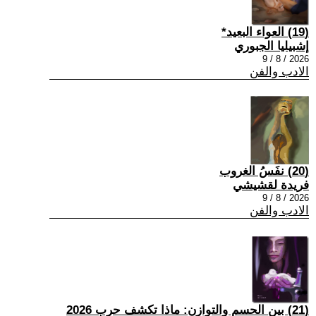
(19) العواء البعيد*
إشبيليا الجبوري
2026 / 8 / 9
الادب والفن
(20) نفَسُ الغروب
فريدة لقشيشي
2026 / 8 / 9
الادب والفن
(21) بين الحسم والتوازن: ماذا تكشف حرب 2026