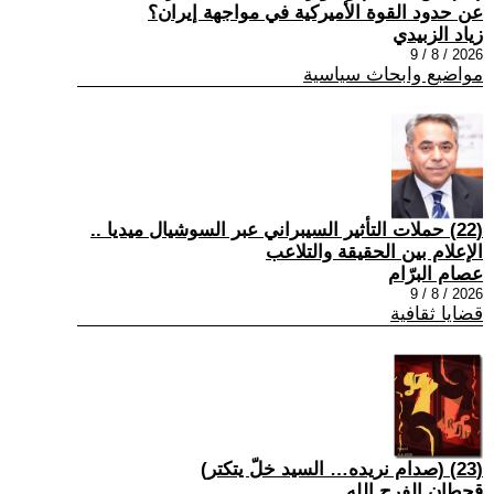
عن حدود القوة الأميركية في مواجهة إيران؟
زياد الزبيدي
2026 / 8 / 9
مواضيع وابحاث سياسية
(22) حملات التأثير السيبراني عبر السوشيال ميديا ..
الإعلام بين الحقيقة والتلاعب
عصام البرّام
2026 / 8 / 9
قضايا ثقافية
(23) (صدام نريده… السيد خلّ يتكتر)
قحطان الفرج الله