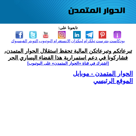
تابعونا على:
بودكاست
بنترست
تيلكرام
لينكدإن
الانستغرام
اليوتيوب
التويتر
الفيسبوك
تبرعاتكم وتبرعاتكن المالية تحفظ استقلال الحوار المتمدن،
فشاركونا في دعم استمرارية هذا الفضاء اليساري الحر
[اشترك في قناة ‫«الحوار المتمدن» على اليوتيوب]
الحوار المتمدن - موبايل
الموقع الرئيسي