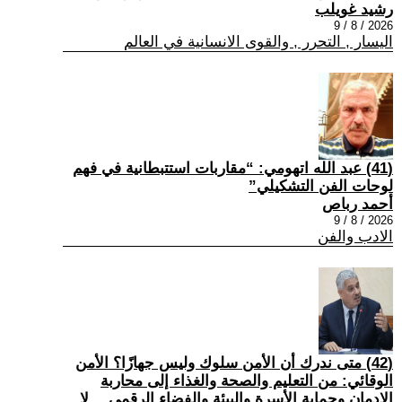
رشيد غويلب
2026 / 8 / 9
اليسار , التحرر , والقوى الانسانية في العالم
(41) عبد الله اتهومي: “مقاربات استتبطانية في فهم
لوحات الفن التشكيلي”
أحمد رباص
2026 / 8 / 9
الادب والفن
(42) متى ندرك أن الأمن سلوك وليس جهازًا؟ الأمن
الوقائي: من التعليم والصحة والغذاء إلى محاربة
الإدمان وحماية الأسرة والبيئة والفضاء الرقمي… لا