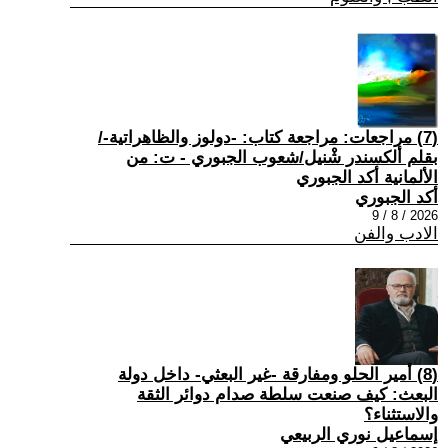
(7) مراجعات: مراجعة كتاب: -دولوز والظاهراتية-/
بقلم ألكسندر شْنيل/شعوب الجبوري - ت: من
الألمانية أكد الجبوري
أكد الجبوري
2026 / 8 / 9
الادب والفن
(8) أمير الحلو ومفارقة -غير البعثي- داخل دولة
البعث: كيف صنعت سلطة صدام دوائر الثقة
والاستثناء؟
إسماعيل نوري الربيعي