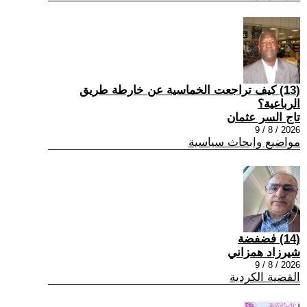
(13) كيف تراجعت الخماسية عن خارطة طريق
الرباعية؟
تاج السر عثمان
2026 / 8 / 9
مواضيع وابحاث سياسية
(14) فضفضة
شيرزاد همزاني
2026 / 8 / 9
القضية الكردية