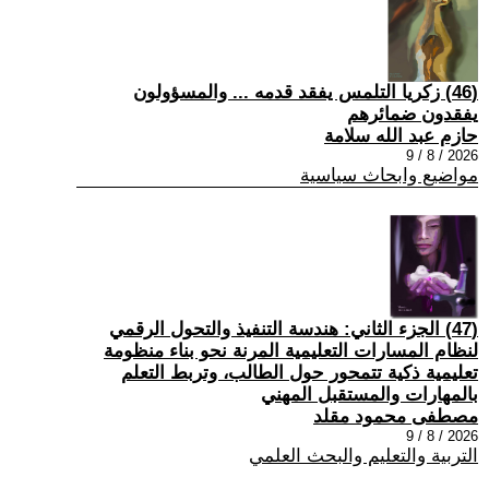
(46) زكريا التلمس يفقد قدمه ... والمسؤولون
يفقدون ضمائرهم
حازم عبد الله سلامة
2026 / 8 / 9
مواضيع وابحاث سياسية
(47) الجزء الثاني: هندسة التنفيذ والتحول الرقمي
لنظام المسارات التعليمية المرنة نحو بناء منظومة
تعليمية ذكية تتمحور حول الطالب، وتربط التعلم
بالمهارات والمستقبل المهني
مصطفى محمود مقلد
2026 / 8 / 9
التربية والتعليم والبحث العلمي