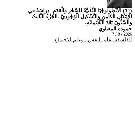
(11) الْأَنْطُولُوجْيَا التِّقْنِيَّةُ لِلسِّحْرِ وَالْعَدَمِ: دِرَاسَةٌ فِي
الْإِمْكَانِ الْكَامِنِ وَالتَّشْكِيلِ الْوُجُودِيِّ -الجُزْءُ الثَّالِثُ
وَالسِّتُّونَ بَعْدَ الثَّلَاثِمِائَةِ-
حمودة المعناوي
2026 / 8 / 7
الفلسفة ,علم النفس , وعلم الاجتماع