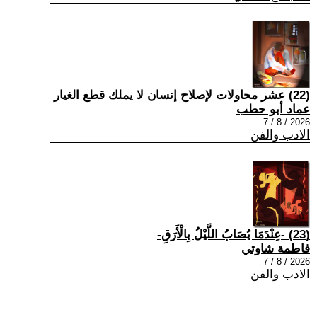
(22) عشر محاولات لإصلاح إنسان لا يملك قطع الغيار
عماد أبو حطب
2026 / 8 / 7
الادب والفن
(23) -عِنْدَمَا يُصَابُ اللَّيْلُ بِالْأَرَقِ-
فاطمة شاوتي
2026 / 8 / 7
الادب والفن