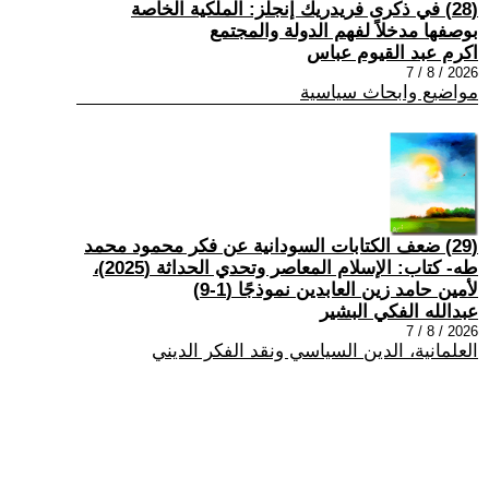
(28) في ذكرى فريدريك إنجلز: الملكية الخاصة
بوصفها مدخلاً لفهم الدولة والمجتمع
اكرم عبد القيوم عباس
2026 / 8 / 7
مواضيع وابحاث سياسية
(29) ضعف الكتابات السودانية عن فكر محمود محمد
طه- كتاب: الإسلام المعاصر وتحدي الحداثة (2025)،
لأمين حامد زين العابدين نموذجًا (1-9)
عبدالله الفكي البشير
2026 / 8 / 7
العلمانية، الدين السياسي ونقد الفكر الديني