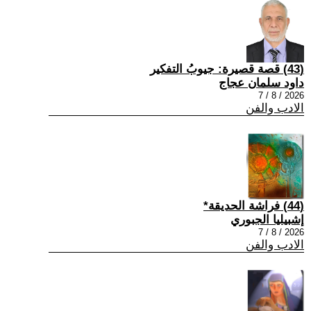
(43) قصة قصيرة: جيوبُ التفكير
داود سلمان عجاج
2026 / 8 / 7
الادب والفن
(44) فراشة الحديقة*
إشبيليا الجبوري
2026 / 8 / 7
الادب والفن