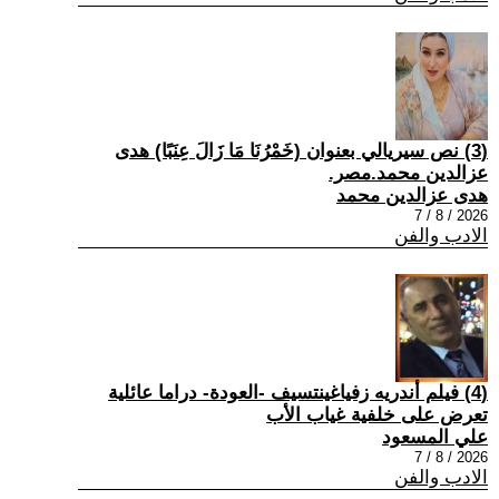
(3) نص سيريالي بعنوان (خَمْرُنَا مَا زَالَ عِنَبًا) هدى
عزالدين محمد.مصر.
هدى عزالدين محمد
2026 / 8 / 7
الادب والفن
(4) فيلم أندريه زفياغينتسيف -العودة- دراما عائلية
تعرض على خلفية غياب الأب
علي المسعود
2026 / 8 / 7
الادب والفن