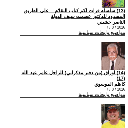
(13) سلسلة قرات لكم كتاب التقدّم… على الطريق
المسدود للدكتور عصمت سيف الدولة
الناصر خشيني
2026 / 8 / 7
مواضيع وابحاث سياسية
(14) اوراق (من دفتر مذكراتي) للراحل عامر عبد الله
(17)
كاظم الموسوي
2026 / 8 / 7
مواضيع وابحاث سياسية