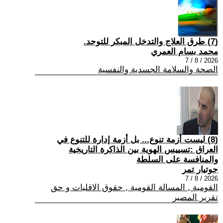
(7) طرق العلاج والتدخل المبكر للتوحد.
محمد بسام العمري
2026 / 8 / 7
الصحة والسلامة الجسدية والنفسية
(8) ليست أزمة تنوع... بل أزمة إدارة للتنوع في
العراق :تسييس الهوية بين الذاكرة التاريخية
والمنافسة على السلطة
جوتيار تمر
2026 / 8 / 7
القومية , المسالة القومية , حقوق الاقليات و حق
تقرير المصير