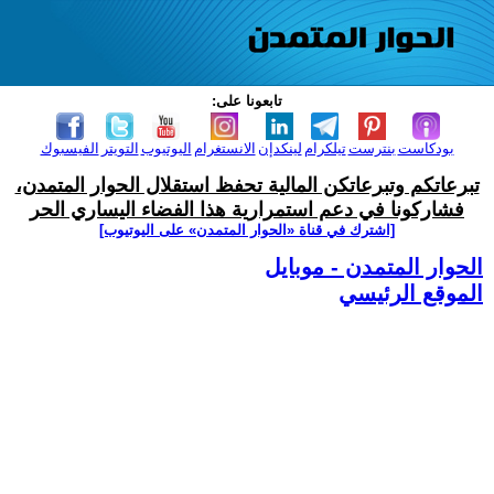
تابعونا على:
بودكاست
بنترست
تيلكرام
لينكدإن
الانستغرام
اليوتيوب
التويتر
الفيسبوك
تبرعاتكم وتبرعاتكن المالية تحفظ استقلال الحوار المتمدن،
فشاركونا في دعم استمرارية هذا الفضاء اليساري الحر
[اشترك في قناة ‫«الحوار المتمدن» على اليوتيوب]
الحوار المتمدن - موبايل
الموقع الرئيسي