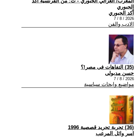
المغرب/ الغزالي الجبوري - ت: من الفرنسية أكد
الجبوري
أكد الجبوري
2026 / 8 / 7
الادب والفن
(35) التفاهات فى مصر!؟
حسن مدبولى
2026 / 8 / 7
مواضيع وابحاث سياسية
(36) تجربة تجريد قصصية 1996
امير وائل المرعب