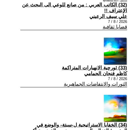
(32) الكاتب العربي : من صانع للوعي الى البحث عن
الإعتراف !!
علي سيف الرعيني
2026 / 8 / 7
قضايا ثقافية
(33) ثورچية الانهيارات المتراكمة
كاظم فنجان الحمامي
2026 / 8 / 7
الثورات والانتفاضات الجماهيرية
(34) الخفايا الاستراتيجية ل-سبتة- والوضع في