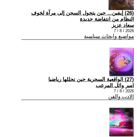
(26) إيفين... حين يتحول السجن إلى مرآة لخوف
النظام من انتفاضة جديدة
سعاد عزيز
2026 / 8 / 7
مواضيع وابحاث سياسية
(27) الواقعية السحرية حين نحللها رياضيا
امير وائل المرعب
2026 / 8 / 7
الادب والفن