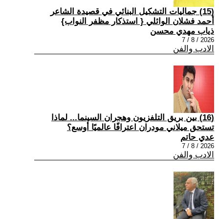
(15) جماليات التشكيل البنائي في قصيدة الشاعر
أحمد فشلان الوائلي { استذكار مظفر النواب}
ذياب مهدي محسن
2026 / 8 / 7
الادب والفن
(16) بين بريق التلفزيون وهجران السينما... لماذا
تستحق ميلاني مودران اعترافًا عالميًا أوسع؟
عدي حاتم
2026 / 8 / 7
الادب والفن