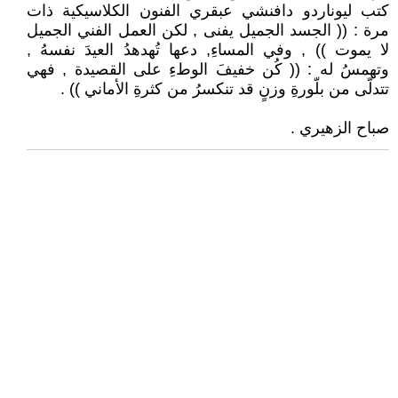
كتب ليوناردو دافنشي عبقري الفنون الكلاسيكية ذات
مرة : (( الجسد الجميل يفنى , لكن العمل الفني الجميل
لا يموت )) , وفي المساءِ, دعها تُهدهدُ العيدَ نفسهُ ,
وتهمسُ له : (( كُن خفيفَ الوطءِ على القصيدة , فهي
تتدلّى من بلّورةِ وزنٍ قد تنكسرُ من كثرةِ الأماني )) .
صباح الزهيري .