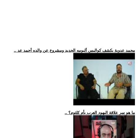
.. محمد عدوية يكشف كواليس ألبومه الجديد ومشروع عن والده أحمد عد
.. ما هو سر علاقة اليهود العرب بأم كلثوم؟