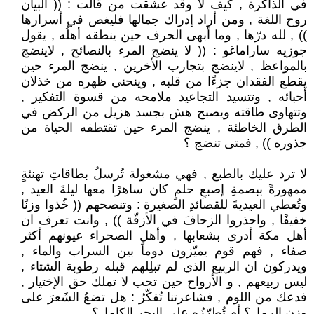
في الذاكرة , كيف لا وقد عشقت من قالت : (( ألبيان
روح اللغة , ومن أراد إدراك جمالها فليغص في أسرارها
)) , لله درّها , وما أبهى الحرف حين ينطقه أهلُه , يقول
جوزيه ساراماغو : (( لا ينضج المرء بالنصائح , لاينضج
بالمواعظ , لاينضج بتجارب الأخرين , ينضج المرء حين
يقطع الفقدان جزءًا من قلبه , وينحني ظهره من خذلان
أحبائه , وتتسيد التجاعيد ملامحه من قسوة التفكير ,
وتتهاوى طاقته ويصبح هش بجسد هزيل من الركض في
الطرق الخاطئة , ينضج المرء حين تقتطفه الحياة من
جذوره )) , فمتى تنضج ؟
لا ترد عليك بالطبع , فهي مشغولة تُرسلُ بطاقاتِ تهنئةٍ
ممهورةً ببصمةِ إصبعِ حلمٍ كان ساهرًا معها ليلةَ العيد ,
وتُعطي العيديةَ للقصائدِ الصغيرة : وتنصحهم (( خُذوا وزنًا
خفيفًا , واحذروا الزحافَ في الأزقّة )) , وانت تعرف ان
أهل مكة أدرى بشعابها , وأهل الصحراء عيونهم أكثر
صفاء , فهم قوم يميّزون دوماً بين السراب والماء ,
ويدركون ان الربيع الذي لم تبلِلهم قبله رطوبة الشتاء ,
ليس ربيعهم , و الأرواح حين تحب لا تملك حق الإختيار ,
فدعك من اللوم , فشاعرتنا تُفكّرُ : هل تضعُ الشَعرَ على
وزنِ الرمل؟ أم تُطرّزُه على البحرِ الكامل؟