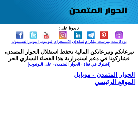
تابعونا على:
بودكاست
بنترست
تيلكرام
لينكدإن
الانستغرام
اليوتيوب
التويتر
الفيسبوك
تبرعاتكم وتبرعاتكن المالية تحفظ استقلال الحوار المتمدن،
فشاركونا في دعم استمرارية هذا الفضاء اليساري الحر
[اشترك في قناة ‫«الحوار المتمدن» على اليوتيوب]
الحوار المتمدن - موبايل
الموقع الرئيسي