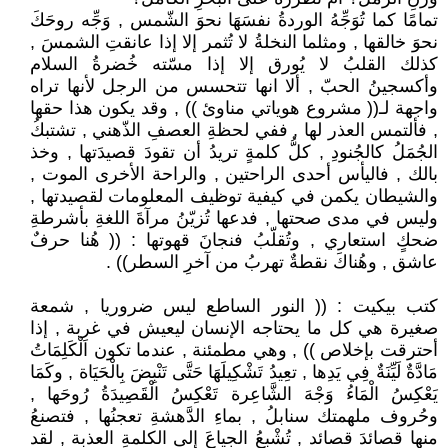
تمامًا كما تُوَجِّهُ الوردةُ نفسَهَا نحوَ الشّمس , وَجِّه روحَكَ
نحوَ خالقها , ومثلما النخلةُ لا تُثمر إلا إذا عانقتِ الشمسَ ,
كذلك القلبُ لا يُورق إلا إذا مسّته خُضرةُ السلام
وأكسجينُ الحبّ , ألا انها تتحسس من الرجل لأنها تراه
واجهة لـ(( مشروع هوياتي مناوئ )) , وقد يكون هذا حقها
, فألتمس العذر لها , ففي لحظةِ العصفِ الذّهني , تشتبكُ
الجُمَلُ كالجُنودِ , كلُّ كلمةٍ تريدُ أن تقودَ قصيدَتها , وخذ
بالك , فاليأس أحدى الراحتين , والراحة الأخرى الموت ,
والشيطان يكمن في كيفية توظيف المعلومات لقصيدتها ,
وليس في مدى صحتها , فدعها تُزيّنُ مرآةَ اللغةِ بأشرطةِ
ضحكٍ استعاري , وتُقلّبُ فنجانَ قهوتها : (( هُنا حرفٌ
عاشق , وهُناكَ نقطةٌ تهربُ من آخرِ السطر)) .
كتب بيكيت : (( النور الساطع ليس ضروريا , شمعة
صغيرة هي كل ما يحتاجه الإنسان ليعيش في غربة , إذا
أحترقت بإخلاص )) , وهي مطمئنة , عندما تكون اَلْكَلِمَاتُ
مَادَّةٌ لَيِّنَةٌ فِي يَدِها , تعِيدُ تَشْكِيلَهَا حَتَّى تَنْبِضَ بِالْحَيَاة , وكَمَا
يَعْكِسُ الْمَاءُ وَجْهَ الشَّاعِرة تَعْكِسُ الْقَصِيدَةُ رُوحَها ,
وحُروف ملهمتك سنابلُ , بماءِ الدَّهشةِ تعجنُها , فتصنعُ
منها قصائدَ قصائد , تُشْبعُ الجياعَ إلى الكلمةِ العذبة , لقد