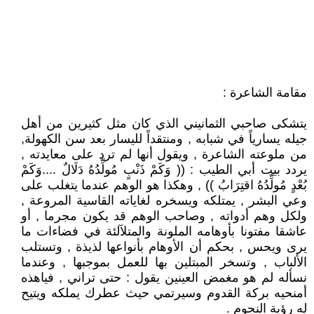
مقامة الشاعرة :
يتشكى صاحبي الثمانيني الذي كان مثل كثيرين من أهل
جيله يسارياً في شبابه , ومنتقداً لليسار بعد سن الكهولة,
من ملوعته الشاعرة , ويقول أنها لم ترد على معايدته ,
يردد بيت أبي الطيب : (( وَكَمْ ذَنْبٍ مُولِّدُهُ دَلَالٌ ....وَكَمْ
بُعْدٍ مُولِّدُهُ اقتِرَابُ )) , وهكذا هو الوهم عندما يتغلب على
وعي البشر , يمتلكه ويسخره لغاياته القاسية المروعة ,
ولكل وهم أدواته , وصاحب الوهم قد يكون مجرما , أو
عاشقا مفتونا بأوهامه الملونة والمتلآلئة في فضاءات ما
يرى ويحس , بحكم أن الأوهام بأنواعها لذيذة , وتستلب
الألباب , وتسخر المبتلين بها للعمل بموجبها , وعندما
نسأله لم هو مغمض العينين يقول : حتى تراني , فياهذه
أمنحيه بركة القدوم وسيرتمي حيث عطرك يملكه ويتيح
له رؤية النجوم .