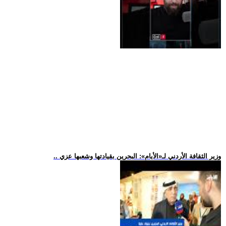
.. وزير الثقافة الأردني لـ«الأيام»: البحرين بقيادتها وشعبها عزي