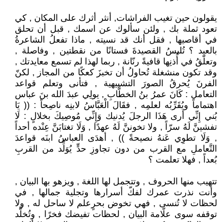
يقولون حين تغيب الفراشات, أنثر أثرك على المكان , كي
تعود ثملة بك , ولئن سألوك عن اسمك , قبل أن تحلق
في أقاصيها , فقل أنك قد نسيته , ماذا تفعلُ الشاعرةُ
بالعيد ؟ تُلبسُ القصيدةَ فستانًا من نقطتين , وفاصلة ,
وتعلّقُ في أُذنِها قافيةً رنّانة , ربما لهذا لم تسمع معايدتك ,
وقد تكون منشغلة تُحاولُ أن تخبزَ كعكًا من المجاز , لكنّ
الفرنَ يُحرقُ الصورَ التشبيهية , فتأنى وتعلم قواعد
التعامل : كَانَ عمرُ بنُ الخطَّابِ , يولِي عبدَ الله بنَ عباس
اهتماماً ويُقَرِّبُه لعلمِه , فقَالَ الْعَبَّاسُ لابنِه ناصِحاً : (( يَا
بُني إِنِّي أرى هَذَا الرجلَ يُدنيك وَإِنِّي مُوصِيكَ بخلالٍ : لَا
تفشينَّ لَهُ سرّاً , ولا تخوننَّ لَهُ عهدًا , وَلَا تغتابَنَّ عِنْده أحداً
, وَلَا تطوِي عَنهُ نصيحةً )) , أهدَى العباسُ ابنَه قواعدَ
التَّعاملِ مع القرب من دون تجاوزِ حدٍّ يُوَلِّد من القربِ
بُعداً , فهلا تعلمت ؟
تتهيب منها الحروف , وتتجمل لها اللغة , ويزهو بها البيان ,
وأنت نذرت عمرك لفكّ أسرارها وتجلية جمالها , في
لحظات لا تُنسى , فهي تخوض بحرٍعلم لا ساحل له , ولا
توقفه سوى علّامة البيان , لحظات تفيضك فخرًا , وتُخلَّد