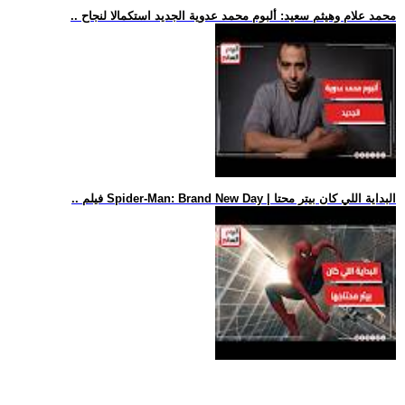
.. محمد علام وهيثم سعيد: ألبوم محمد عدوية الجديد استكمالا لنجاح
.. فيلم Spider-Man: Brand New Day | البداية اللي كان بيتر محتا