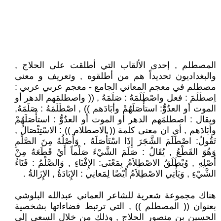
المصطلم , إحدى الألقاب التي أطلقت على الحلاج ,
والبغداديون تحديداً هم من أطلقوه , وتعريف و معنى
مصطلم في معجم المعاني الجامع - معجم عربي عربي :
اِصطَلَمَ : فعل واصْطَلَمَهُ : صَلَمَهُ , (( واصطلمَهم الدهر أو
الموت أو العدُوُّ: استأْصَلَهُمْ وأبَادَهم )) , اصْطَلَمَهُ : صَلَمَهُ,
ويقال : اصطلمَهم الدهر أو الموت أو العدُوُّ : استأْصَلَهُمْ
وأبَادَهم , أي ان معنى كلمة (( الاصطلام )) : الاسْتِئْصَالُ ,
تَقُولُ: اصْطَلَمَ الشَّجَرَ إِذَا اسْتَأْصَلَهُ , وَأَصْلُهُ مِنَ الصَّلْمِ
وَهُوَ القَطْعُ , يُقَالُ : صَلَمَ الشَّيْءَ صَلْماً أَيْ قَطَعَهُ مِنْ
أَصْلِهِ , وُيْطَلَقُ الاصْطِلاَمُ بِمَعْنَى: الإِفْنَاءِ , وَالصَّلْمُ : فَنَاءُ
الشَّيْءِ , وَيَأْتِي الاصْطِلاَمُ أَيْضًا لِمَعانِي : الإِبَادَةُ , الإِزَالةُ .
هناك مجموعة شعرية للشاعر العماني عبدالله البلوشي
بعنوان (( المصطلم )) , التي ترتبط فضاءاتها بشخصية
الحسين بن منصور الحلاج , وذلك من خلال السعي إلى