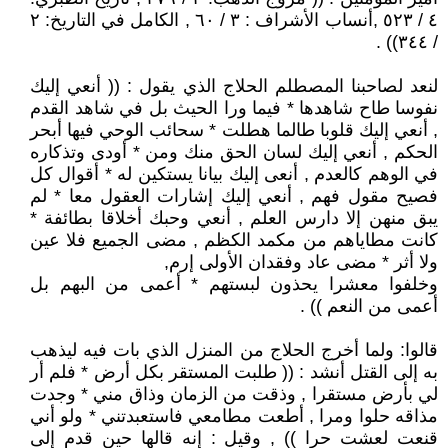
٤ / ٥٢٣ ,أنساب الأشراف : ٣ / ٦٠ , الكامل في التاريخ: ٢
/ ٣٤٤)) .
لنعد لصاحبنا المصطلم الحلاج الذي يقول : (( أنعي إليك
نفوسا طاح شاهدها * فيما ورا الحيث بل في شاهد القدم
, أنعي إليك قلوبا طالما هطلت * سحائب الوحي فيها أبحر
الحكم , أنعي إليك لسان الحق منك ومن * أودى وتذكاره
في الوهم كالعدم , أنعى إليك بيانا يستكين له * أقوال كل
فصيح مقول فهم , أنعي إليك إشارات العقول معا * لم
يبق منهن إلا دارس العلم , أنعي وحبك أخلاقا بطائفة *
كانت مطاياهم من مكمد الكظم , مضى الجميع فلا عين
ولا أثر * مضى عاد وفقدان الأولى إرم,
وخلفوا معشرا يحذون لبستهم * أعمى من البهم بل
أعمى من النعم )) .
قالوا: ولما أخرج الحلاج من المنزل الذي بات فيه ليذهب
به إلى القتل أنشد : (( طلبت المستقر بكل أرض * فلم أر
لي بأرض مستقرا , وذقت من الزمان وذاق مني * وجدت
مذاقه حلوا ومرا , أطعت مطامعي فاستعبدتني * ولو أني
قنعت لعشت حرا )) , وقيل : إنه قالها حين قدم إلى