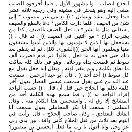
الجذع ليصلب , والمشهور الأول , فلما أخرجوه للصلب
مشى إليه وهو يتبختر في مشيته وفي رجليه ثلاثة عشر
قيدا وجعل ينشد ويتمايل : (( نديمي غير منسوب * إلى
شئ من الحيف , فلما دارت الكأس * دعا بالنطع والسيف
, سقاني مثل ما يشر * ب فعل الضيف بالضيف , كذا من
يشرب الراح * مع التنين في الصيف )) , ثم قال : ((
يستعجل بها الذين لا يؤمنون بها والذين آمنوا مشفقون
منها ويعلمون أنها الحق ))[الشورى: 18] , ثم لم ينطق بعد
ذلك حتى فعل به ما فعل , قالوا: ثم قدم فضرب ألف
سوط ثم قطعت يداه ورجلاه , وهو في ذلك كله ساكت
ما نطق بكلمة , ولم يتغير لونه , ويقال إنه جعل يقول مع
كل سوط (( أحد أحد )) , قال أبو عبد الرحمن : سمعت
عبد الله بن علي يقول سمعت عيسى القصار يقول: آخر
كلمة تكلم بها الحلاج حين قتل أن قال : (( حسب الواحد
إفراد الواحد له )) , فما سمع بهذه الكلمة أحد من
المشايخ إلا رق له , واستحسن هذا الكلام منه , وقال
السلمي : سمعت أبا بكر المحاملي يقول سمعت أبا
الفاتك البغدادي - وكان صاحب الحلاج - قال: رأيت في
النوم بعد ثلاث من قتل الحلاج كأني واقف بين يدي ربي
عز وجل وأنا أقول يا رب ما فعل الحسين بن منصور؟