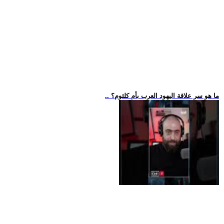
.. ما هو سر علاقة اليهود العرب بأم كلثوم؟