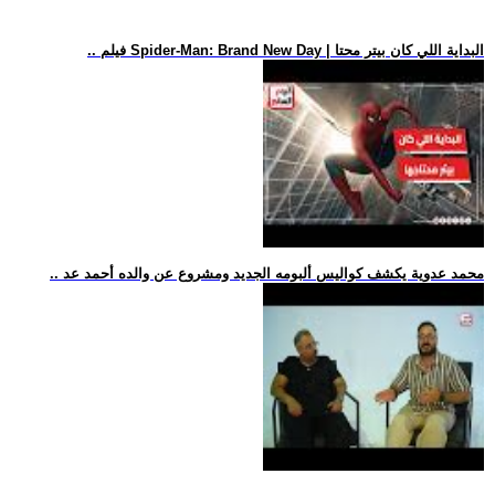
.. فيلم Spider-Man: Brand New Day | البداية اللي كان بيتر محتا
.. محمد عدوية يكشف كواليس ألبومه الجديد ومشروع عن والده أحمد عد