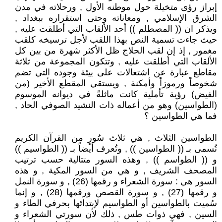
إبراز رؤى متخيلة حول موطنه الأول , ورحلاته في مدن
الشرق الإسلامي , ومعاناته وحتى استقراره ببغداد ,
ويذكر ان (( المصطلم )) أحد الألقاب التي أطلقت عليه ,
حيث جاءت تسمية النص بهذا اللقب لأجل ترسيخه كلقب
مغمور , إذ إن لقب الحلاج ظل الأكثر شهرة من بين كل
الألقاب التي أطلقت عليه , وتتكون المجموعة من ثلاثة
مقاطع عبارة عن اشتغالات على بيئة وجوده التي تضم
شخوصاً ورموزاً وأمكنة , ويستقي المقطع الأخير (من
الفيض) رؤية تأملية كانت ماثلةً في ديوانه الموسوم
(الطواسين) وهو من أعماله ذات النشيد الصوفي الحاد ,
فما هي الطواسين ؟
الطواسين الثلاث , هي ثلاث سُورٍ من القرآن الكريم
تُسمى بـ (( الطواسين )) , وتُعرف أيضاً بـ (( الطواسيم ))
و (( الطواسم )) , وهذه السور متتالية حسب ترتيب
المصحف الشريف , و هي من السور المكية , و هذه
السور هي : سورة الشعراء و رقمها (26) , و سورة النمل
و رقمها (27) , و سورة القصص ورقمها (28) , و إنما
سُميت بالطواسين أو الطواسيم لإبتدائها بحرفي الطاء و
السين , فهي ذوات طس , ذلك لأن سورتي الشعراء و