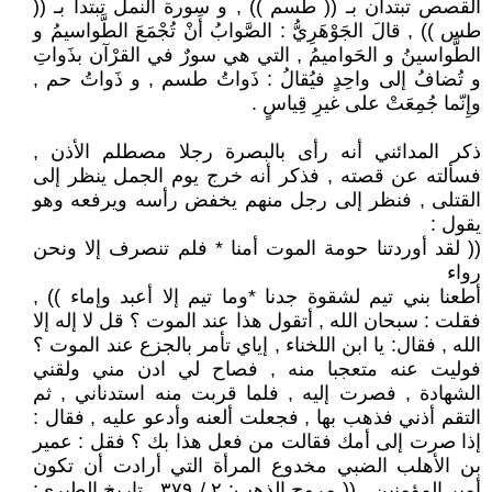
القصص تبتدآن بـ (( طسم )) , و سورة النمل تبتدأ بـ ((
طس )) , قالَ الجَوْهَرِيُّ : الصَّوابُ أَنْ تُجْمَعَ‏ الطَّواسيمُ‏ و
الطَّواسينُ و الحَواميمُ‏ , التي هي سورٌ في القرْآن‏ بذَواتِ‏
و تُضافُ إلى واحِدٍ فيُقالُ : ذَواتُ‏ طسم‏ , و ذَواتُ حم ,
وإِنّما جُمِعَتْ على غيرِ قِياسٍ .
ذكر المدائني أنه رأى بالبصرة رجلا مصطلم الأذن ,
فسألته عن قصته , فذكر أنه خرج يوم الجمل ينظر إلى
القتلى , فنظر إلى رجل منهم يخفض رأسه ويرفعه وهو
يقول :
(( لقد أوردتنا حومة الموت أمنا * فلم تنصرف إلا ونحن
رواء
أطعنا بني تيم لشقوة جدنا *وما تيم إلا أعبد وإماء )) ,
فقلت : سبحان الله , أتقول هذا عند الموت ؟ قل لا إله إلا
الله , فقال: يا ابن اللخناء , إياي تأمر بالجزع عند الموت ؟
فوليت عنه متعجبا منه , فصاح لي ادن مني ولقني
الشهادة , فصرت إليه , فلما قربت منه استدناني , ثم
التقم أذني فذهب بها , فجعلت ألعنه وأدعو عليه , فقال :
إذا صرت إلى أمك فقالت من فعل هذا بك ؟ فقل : عمير
بن الأهلب الضبي مخدوع المرأة التي أرادت أن تكون
أمير المؤمنين . (( مروج الذهب: ٢ / ٣٧٩ , تاريخ الطبري: