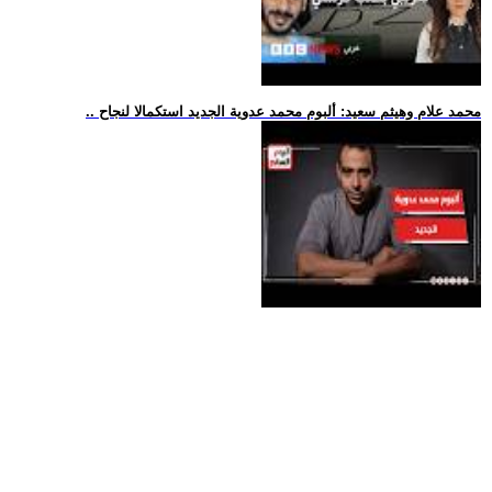
.. محمد علام وهيثم سعيد: ألبوم محمد عدوية الجديد استكمالا لنجاح