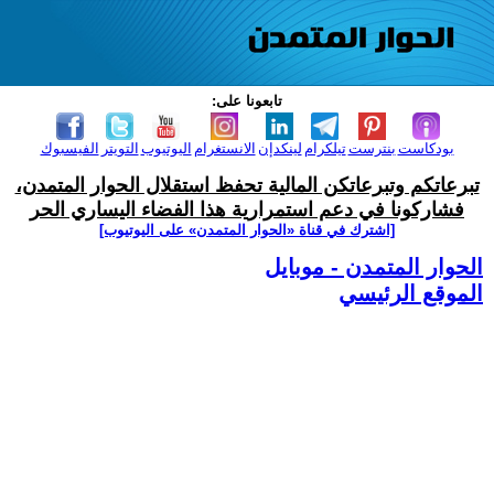
تابعونا على:
بودكاست
بنترست
تيلكرام
لينكدإن
الانستغرام
اليوتيوب
التويتر
الفيسبوك
تبرعاتكم وتبرعاتكن المالية تحفظ استقلال الحوار المتمدن،
فشاركونا في دعم استمرارية هذا الفضاء اليساري الحر
[اشترك في قناة ‫«الحوار المتمدن» على اليوتيوب]
الحوار المتمدن - موبايل
الموقع الرئيسي