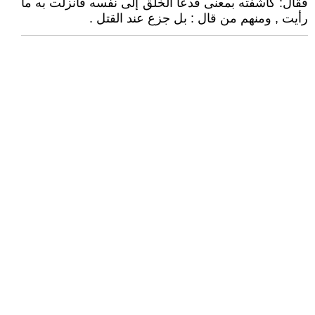
فقال: كاشفته بمعنى فدعا الخلق إلى نفسه فأنزلت به ما
رأيت , ومنهم من قال : بل جزع عند القتل .