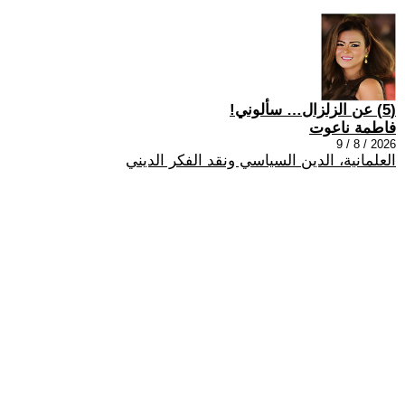
(5) عن الزلزال… سألوني!
فاطمة ناعوت
2026 / 8 / 9
العلمانية، الدين السياسي ونقد الفكر الديني