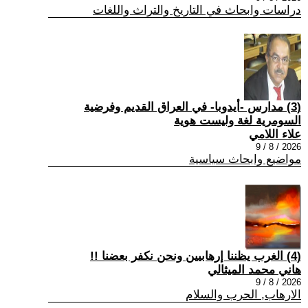
دراسات وابحاث في التاريخ والتراث واللغات
(3) مدارس -أيدوبا- في العراق القديم وفرضية
السومرية لغة وليست هوية
علاء اللامي
2026 / 8 / 9
مواضيع وابحاث سياسية
(4) الغرب يظننا إرهابيين ونحن نكفر بعضنا !!
هاني محمد الميثالي
2026 / 8 / 9
الارهاب, الحرب والسلام