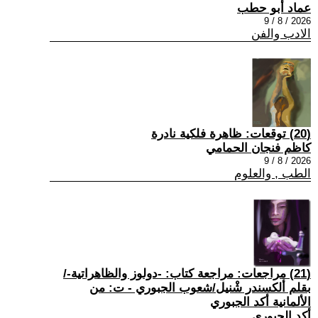
عماد أبو حطب
2026 / 8 / 9
الادب والفن
(20) توقعات: ظاهرة فلكية نادرة
كاظم فنجان الحمامي
2026 / 8 / 9
الطب , والعلوم
(21) مراجعات: مراجعة كتاب: -دولوز والظاهراتية-/
بقلم ألكسندر شْنيل/شعوب الجبوري - ت: من
الألمانية أكد الجبوري
أكد الجبوري