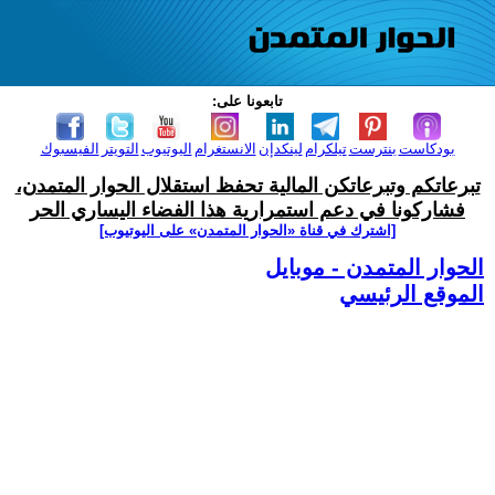
تابعونا على:
بودكاست
بنترست
تيلكرام
لينكدإن
الانستغرام
اليوتيوب
التويتر
الفيسبوك
تبرعاتكم وتبرعاتكن المالية تحفظ استقلال الحوار المتمدن،
فشاركونا في دعم استمرارية هذا الفضاء اليساري الحر
[اشترك في قناة ‫«الحوار المتمدن» على اليوتيوب]
الحوار المتمدن - موبايل
الموقع الرئيسي