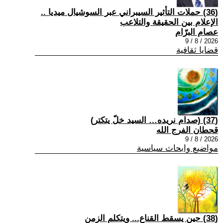
(36) حملات التأثير السيبراني عبر السوشيال ميديا ..
الإعلام بين الحقيقة والتلاعب
عصام البرّام
2026 / 8 / 9
قضايا ثقافية
(37) (صدام نريده… السيد خلّ يتكتر)
قحطان الفرج الله
2026 / 8 / 9
مواضيع وابحاث سياسية
(38) حين يسقط القناع... ويتكلم الزمن