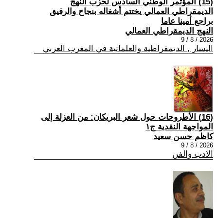
(15) المؤتمر الوطني السادس لحزب النهج
الديمقراطي العمالي يختتم أشغاله بنجاح والرفيق
براجع أمينا عاما
النهج الديمقراطي العمالي
2026 / 8 / 9
اليسار , الديمقراطية والعلمانية في المغرب العربي
(16) الأطروحات حول شعر البريكان: من العزلة إلى
المواجهة النقدية ج١
كاظم حسن سعيد
2026 / 8 / 9
الادب والفن