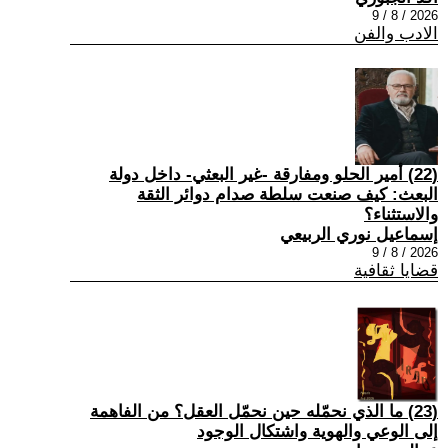
2026 / 8 / 9
الادب والفن
(22) أمير الحلو ومفارقة -غير البعثي- داخل دولة
البعث: كيف صنعت سلطة صدام دوائر الثقة
والاستثناء؟
إسماعيل نوري الربيعي
2026 / 8 / 9
قضايا ثقافية
(23) ما الذي نحمّله حين نحمّل العقل؟ من الفاهمة
إلى الوعي والهوية واشتكال الوجود