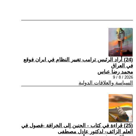
(24) أراد الرئيس ترامب تغيير النظام في ايران فوقع
في العراق
محمد رضا عباس
2026 / 8 / 9
السياسة والعلاقات الدولية
(25) قراءة في كتاب - الحنين إلى الخرافة -فصول في
العلم الزائف- لدكتور عادل مصطفى