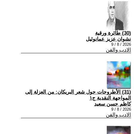
(30) طائرة ورقية
نشوان عزيز عمانوئيل
2026 / 8 / 9
الادب والفن
(31) الأطروحات حول شعر البريكان: من العزلة إلى
المواجهة النقدية ج١
كاظم حسن سعيد
2026 / 8 / 9
الادب والفن