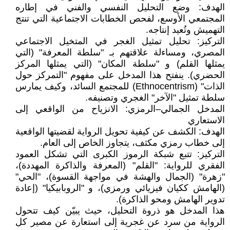
الهدف: وضع التحليل النفسي والفني في إطاره
المجتمعي الأوسع، لفحص الخطابات الاجتماعية التي تنتج
التهميش وتُعيد إنتاجه.
التركيز: تحليل تمثيل الغجر في المتخيل الاجتماعي
المصري، ومساءلة علاقتهم بـ "سلطة المعرفة" (التي
يمثلها القلم) و "سلطة المكان" (التي يمثلها المركز
الحضري). ينفتح هذا المدخل على مفهوم "التمركز حول
الذات" (Ethnocentrism) للمجتمع السائد، وكيف يمارس
سلطة تمثيل "الآخر" الغجري وتصنيفه.
المدخل الجمالي–الرمزي: الانزياح من الواقعي إلى
الاستعاري
الهدف: الكشف عن كيفية تحويل الرواية لقضيتها الواقعية
إلى خطاب رمزي مكثف، يتجاوز الخاص إلى العام.
التركيز: تتبع شبكة الرموز الكبرى التي تشكل العمود
الفقري للرواية: "القلم" (المعرفة والذاكرة المهددة)،
"زهرة" (الجمال والهشة في مواجهة القسوة)، "الحي"
(الهامش ككيان فيزيائي ورمزي)، و "الروبابيكيا" (إعادة
تدوير الهامش ومحو الذاكرة).
هذا المدخل هو ذروة التحليل، حيث يبيّن كيف تتحول
الرواية من سرد عن غجرية إلى استعارة عن مصير كل