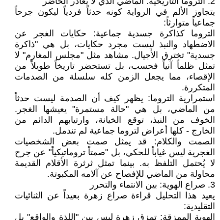
2. التروما التاريخية: الماضي الذي لا يغادر الحاضر
يتجاوز الألم في الرواية كونه حدثاً فردياً ليكون جرحاً
جماعياً متوارثاً:
التروما كذاكرة جسدية جماعية: حكايات الغجر عن
الاضطهاد والنبذ ليست مجرد حكايات، بل هي "ذاكرة
جسدية" تخترق الأجيال. مشاهد مثل "مجلس المغارم" لا
تمثل ظلماً آنياً فحسب، بل تستحضر تاريخاً طويلاً من
الإقصاء، مما يجعل الزمن كله سلسلة من الصدمات
المتكررة.
استمرارية التروما: يظهر كيف أن الصدمة ليست حدثاً
من الماضي، بل هي "حالة مستمرة" يعيشها الغجر.
الخوف من النبذ، توقع الخيانة، وارتيابهم الدائم من
الخارج - كلها أعراض لتروما جماعية لم تندمل.
الصمت والكلام: قد يمثل صمت بعض الشخصيات
الغجرية ليس غياباً للحكي، بل "صمتاً تروماتيكياً" عن جرح
لا يُحتمل التلفظ به. بينما تمثل ثرثرة الأقلام القديمة
محاولة من الماضي للإفصاح عن آلامه المكبوتة.
3. صراع الهوية: بين الانتماء والتحرر
يعيد هذا التحليل قراءة صراع زهرة بعيداً عن الثنائيات
التقليدية:
الهوية الممزقة: تمزق زهرة ليس بين "اللذة والواقع" بل