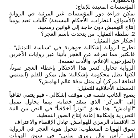
والخطورة.
المؤسسات المعيدة للإنتاج:
يمكن قراءة دور المؤسسات غير المرئية في الرواية
(الأسواق، النظرات، الأحكام المسبقة) كآليات تعيد يومياً
إنتاج التهميش دون حاجة إلى قوانين رسمية.
2. سلطة التمثيل: من يتحدث باسم الغجر؟
احتكار حق التمثيل:
تطرح الرواية إشكالية جوهرية في "سياسة التمثيل" -
فالكثير مما نعرفه عن الغجر يأتينا عبر روايات الآخرين
(المؤرخين، الإعلام، والأدب نفسه).
الرواية تحاول كسر هذا الاحتكار بإعطاء الغجر صوتاً،
لكنها تظل محكومة بإشكالية: هل يمكن للقلم (المنتمي
لثقافة المركز) أن يمثل بدقة عالم الهامش؟
المعضلة الأخلاقية للتمثيل:
يصبح الكاتب نفسه في موقف إشكالي - فهو ينتمي ثقافياً
إلى "المركز" الذي ينتقد خطابه، بينما يحاول تمثيل
"الهامش". هذا يخلق "توتراً أخلاقياً" في النص بين النية
التحررية وإمكانية إعادة إنتاج الصور النمطية.
3. الاقتصاد الرمزي للهوامش: تبادل الإقصاء والاعتراف
سوق الهويات المعطوب: تتحول هوية الغجر في الرواية
إلى "رأس مال رمزي سلبي" في سوق الهويات