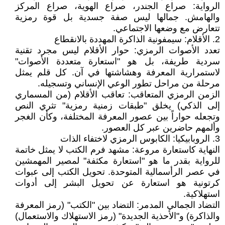
الرواية: صراع الجندر، صراع الهوية، صراع المركز
والهامش. جمالها ليس صفة جسدية بل قوة رمزية
تتعارض مع وضعها الاجتماعي.
2. الأقلام: سيمفونية الذاكرة المهددة بالانقطاع
تعدد الأصوات الرمزي: حوار الأقلام ليس مجرد تقنية
سردية طريفة، بل هو "استعارة متعددة الأصوات"
لاستمرارية المعرفة وهشاشتها في آن. كل قلم يمثل
مرحلة من مراحل تطور الوعي الإنساني وتسجيله.
الزمن الرمزي المتعاقب: تعاقب الأقلام (من المسماري
إلى الذكي) يخلق "طبقات زمنية رمزية" تثري النص
وتجعله حواراً بين عصور المعرفة المختلفة، وكأن الغجر
وألمهم حاضرين عبر كل العصور.
3. الروبابيكيا: الكابوس الرمزي لاختفاء الذات
النهاية كاستعارة مروعة: مشهد فرم الكتب لا يمثل خاتمة
للرواية بقدر ما هو "استعارة مكثفة" لمصير المهمشين
في عصر الرأسمالية المتوحدة. تحويل الكتب إلى عبوات
كرتونية هو استعارة عن تحويل البشر إلى أدوات
استهلاكية.
التضاد الجمالي المدمر: التضاد بين "الكتب" (رمز المعرفة
والذاكرة) و"الأحذية الجديدة" (رمز الاستهلاك والاستعمال)