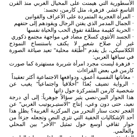
الأسطورية التي هيمنت على المخيال الغربي منذ القرن
التاسع عشر. فزهرة، مثل كارمن، تجسد:
· المرأة الغجرية المتمردة على الأعراف والقوانين
· الجمال المدمر الذي يفتن الرجال ويقودهم إلى حتفهم
· الحرية كقيمة مطلقة تفوق الحب والحياة نفسها
· الجسد الأنثوي كسلاح مضاد في مواجهة مجتمع ذكوري
غير أن صلاح شعير لا يكتف باستنساخ النموذج
الكلاسيكي، بل يقدم "أَطْبَعَة محلية" تعيد صياغة الصورة
في سياقها العربي:
· فزهرة ليست مجرد امرأة شريرة مستهترة كما صورت
كارمن في بعض القراءات
· معاناتها النفسية أعمق، ودوافعها الاجتماعية أكثر تعقيداً
· الرواية تضيف بُعدًا "أخلاقياً واجتماعياً" يغيب عن
شخصية كارمن المتمركزة حول ذاتها
هذا الحوار البين-نصي يثير سؤالاً جوهرياً: إلى أي درجة
نعيد، حتى دون وعي، إنتاج "الاستيـريوتيب الغربي" عن
الغجر تحت ستار التحرر من المركزية الغربية؟ يظل هذا
أحد الإشكاليات الخفية التي تثري النص وتجعله جزءاً من
حوار ثقافي أوسع حول تمثيل "الآخر" بين المحلي
والعالمي.