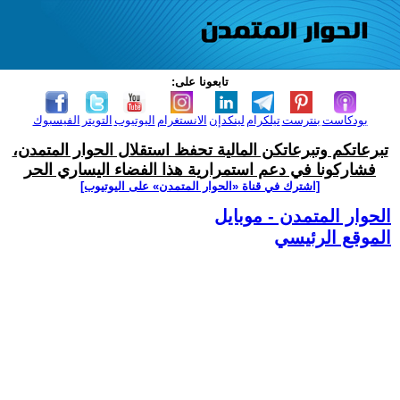
تابعونا على:
بودكاست
بنترست
تيلكرام
لينكدإن
الانستغرام
اليوتيوب
التويتر
الفيسبوك
تبرعاتكم وتبرعاتكن المالية تحفظ استقلال الحوار المتمدن،
فشاركونا في دعم استمرارية هذا الفضاء اليساري الحر
[اشترك في قناة ‫«الحوار المتمدن» على اليوتيوب]
الحوار المتمدن - موبايل
الموقع الرئيسي