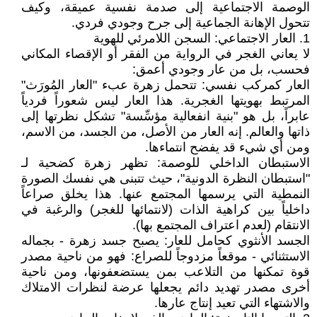
الوصمة الاجتماعية إلى صدمة نفسية عميقة، وكيف
تتحول الإهانة الجماعية إلى جرح وجودي فردي.
1. العار الاجتماعي: السجن اللامرئي للهوية
لا يعاني الغجر في الرواية من الفقر أو الإقصاء المكاني
فحسب، بل من عار وجودي أعمق:
العار كمركب نفسي: تتحمل زهرة عبء "العار المُورَث"
المرتبط بهويتها الغجرية. هذا العار ليس شعوراً فردياً
عابراً، بل هو "بنية انفعالية مؤسِّسة" تشكل نظرتها إلى
ذاتها والعالم. إنه العار من الأصل، من الجسد، من الاسم،
ومن أي شيء قد يفضح انتماءها.
الاستبطان الداخلي للوصمة: تظهر زهرة كضحية لـ
"استبطان النظرة الدونية"، حيث تتبنى هي نفسك الصورة
النمطية التي يرسمها المجتمع عنها. هذا يخلق صراعاً
داخلياً بين كراهية الذات (لانتمائها للغجر) والرغبة في
الانتقام (لعدم اعتراف المجتمع بها).
الجسد الأنثوي كحامل للعار: يصبح جسد زهرة - بجماله
الاستثنائي - موقعاً مزدوجاً للصراع: فهو من ناحية مصدر
قوة تمكنها من التلاعب بمن يستضعفونها، ومن ناحية
أخرى مصدر تهديد دائم يجعلها عرضة لنظرات الامتلاك
والاشتهاء التي تعيد إنتاج عارها.