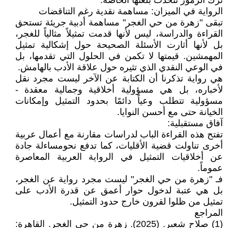
ترك الرموز تتحدث بلغتها الخاصة.
الرواية في الميزان: مساهمة نقدية رغم التناقضات
تبقى "زهرة من حي الغجر" مساهمة أدبية جريئة تستحق
القراءة والدراسة، ليس لأنها قدمت تمثيلاً مثالياً للغجر،
بل لأنها أثارت الأسئلة الصحيحة حول إشكالية تمثيل
المهمشين. قيمتها لا تكمن في الحلول التي تقدمها، بل
في الوعي النقدي الذي تثيره حول علاقة الأدب بالهامش.
هي رواية تذكرنا أن الكتابة عن الآخر ليست مجرد نقل
لأخباره، بل هي مسؤولية أخلاقية وجمالية معقدة -
مسؤولية تتطلب وعياً دائمًا بحدود التمثيل وإمكانات
الخيانة حتى مع أحسن النوايا.
آفاق مستقبلية:
تفتح هذه القراءة الباب لدراسات مقارنة مع أعمال عربية
أخرى تناولت قضية الأقليات، كما تدفع نحومساءلة جادة
عن أخلاقيات التمثيل في الرواية العربية المعاصرة
عموماً.
فـ "زهرة من حي الغجر" ليست مجرد رواية عن الغجر،
بل هي عتبة لدخول حوار أعمق عن قدرة الأدب على
تمثيل من ظلوا لقرون خارج حدود التمثيل.
المراجع
(1) صلاح شعير. (2025). زهرة من حى الغجر. القاهرة: