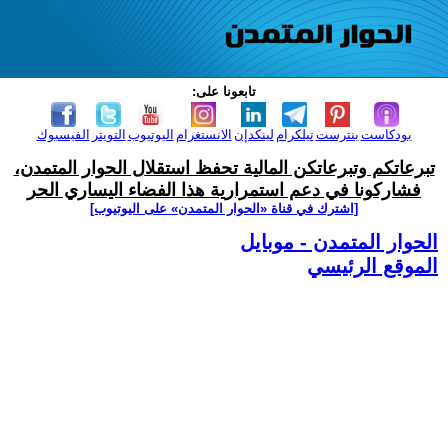
تابعونا على:
بودكاست
بنترست
تيلكرام
لينكدإن
الانستغرام
اليوتيوب
التويتر
الفيسبوك
تبرعاتكم وتبرعاتكن المالية تحفظ استقلال الحوار المتمدن،
فشاركونا في دعم استمرارية هذا الفضاء اليساري الحر
[اشترك في قناة ‫«الحوار المتمدن» على اليوتيوب]
الحوار المتمدن - موبايل
الموقع الرئيسي