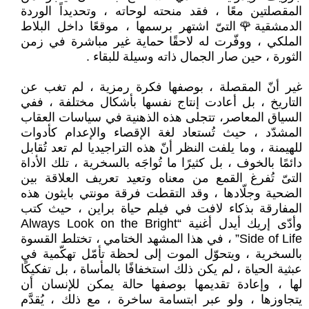
المقصلتين معًا ، فقد منحته لوحاته ، وتحديداً الوردة
الدمشقية🌹التىّ اشتهر برسمها ، موقعًا داخل البلاط
الملكي ، ووفّرت له لاحقًا حماية غير مباشرة في زمن
الثورة ، حين صار الجمال ذاته وسيلة للبقاء .
غير أنّ المقصلة ، بوصفها فكرة رمزية ، لم تغب عن
التاريخ ، بل أعادت إنتاج نفسها بأشكال مختلفة ، ففي
السياق المعاصر، تتجلى هذه الذهنية في سياسات العقاب
المشدّد ، حيث تُستعاد لغة الإقصاء والإعدام كأدوات
للهيمنة ، وما يلفت النظر أنّ هذه التراجيديا لم تعد تُقابل
دائمًا بالخوف ، بل كثيرًا ما تُواجَه بالسخرية ، تلك الأداة
التىّ تُفرغ القمع من معناه وتعيد تعريف العلاقة بين
الضحية وجلّادها ، وقد التقطت فرقة مونتي بايثون هذه
المفارقة بذكاء لافت في فيلم حياة براين ، حيث كتب
وأدّى إريك أيدل أغنية “Always Look on the Bright
Side of Life” ، في هذا المشهد الختامي ، تختلط القسوة
بالسخرية ، ويتحوّل الموت إلى لحظة تأمّل تهكّمية في
عبثية الحياة ، لم يكن ذلك استخفافًا بالمأساة ، بل تفكيكًا
لها ، وإعادة تقديمها بوصفها حالة يمكن للإنسان أن
يتجاوزها ، ولو عبر ابتسامة ساخرة ، مع ذلك ، يُقدَّم