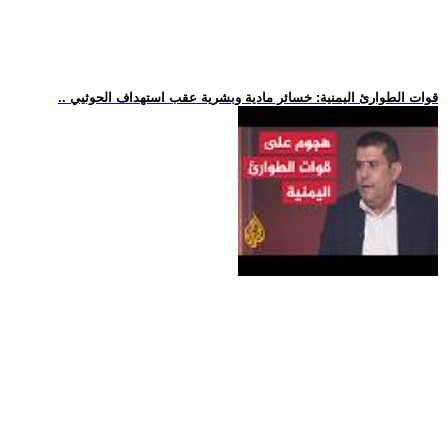
.. قوات الطوارئ اليمنية: خسائر مادية وبشرية عقب استهداف الحوثيي