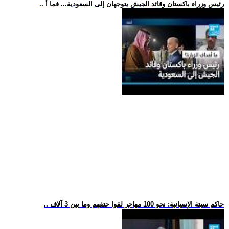
.. رئيس وزراء باكستان وقائد الجيش يتوجهان إلى السعودية... فما أ
.. حاكم سبتة الإسبانية: نحو 100 مهاجر لقوا حتفهم وما بين 3 آلاف