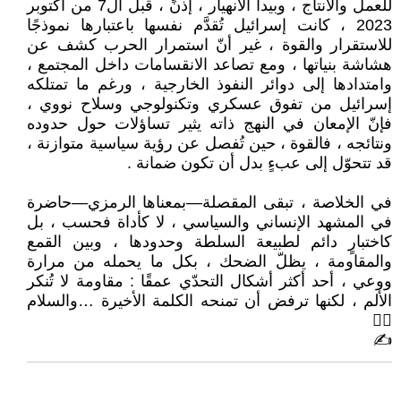
للعمل والانتاج ، وبيدأ الانهيار ، إذنً ، قبل ال7 من أكتوبر
2023 ، كانت إسرائيل تُقدَّم نفسها باعتبارها نموذجًا
للاستقرار والقوة ، غير أنّ استمرار الحرب كشف عن
هشاشة بنياتها ، ومع تصاعد الانقسامات داخل المجتمع ،
وامتدادها إلى دوائر النفوذ الخارجية ، ورغم ما تمتلكه
إسرائيل من تفوق عسكري وتكنولوجي وسلاح نووي ،
فإنّ الإمعان في النهج ذاته يثير تساؤلات حول حدوده
ونتائجه ، فالقوة ، حين تُفصل عن رؤية سياسية متوازنة ،
قد تتحوّل إلى عبءٍ بدل أن تكون ضمانة .
في الخلاصة ، تبقى المقصلة—بمعناها الرمزي—حاضرة
في المشهد الإنساني والسياسي ، لا كأداة فحسب ، بل
كاختبارٍ دائم لطبيعة السلطة وحدودها ، وبين القمع
والمقاومة ، يظلّ الضحك ، بكل ما يحمله من مرارة
ووعي ، أحد أكثر أشكال التحدّي عمقًا : مقاومة لا تُنكر
الألم ، لكنها ترفض أن تمنحه الكلمة الأخيرة …والسلام
🙋‍♂
✍