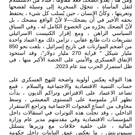
ومن هنا ، يغدو الضحك فعلًا مقاومًا ، فبدلًا من الاستسلام
لثقل المأساة ، تتحوّل السخرية إلى وسيلة لفضحها
وتعريتها ، وكأنّ الإنسان ، حين يُسلب كل شيء ، يحتفظ
بحقه الأخير في أن يضحك—لا لأنّ الواقع مضحك ، بل
لأنّ الضحك يحرّره من الخضوع الكامل له ، وفي السياق
السياسي الراهن ، ومع إقرار الكنيست الاسرائيلي
تشريعات ذات طابع عقابي ، تزامن ذلك مع اعتماد واحدة
من أضخم الموازنات في تاريخ إسرائيل ، بلغت نحو 850
مليار شيكل " قرابة 270 مليار دولار"، وقد استحوذ
الإنفاق العسكري والأمني على الحصة الأكبر منها ، في
ظل استمرار الحرب منذ عام 2023.
هذا التوجّه يعكس أولوية واضحة للنهج العسكري على
حساب التنمية الاقتصادية والاجتماعية والسلام ، فمع
تصاعد الاعتماد على الاقتراض وتراكم الديون ، بدأت
تظهر آثار ملموسة على المستوى المعيشي ، وسط
مخاوف من اتساع الفجوات الاجتماعية وتراجع الاستقرار
الداخلي ، وقد تجلّت هذه التوترات في استقالات داخل
المؤسسات الاقتصادية وفي مقدمتهم مدير عام وزارة
المالية ، على خلفية خلافات مع وزيرها بتسلئل
سيموتريتش ، ما يعكس عمق التباينات داخل حكومة