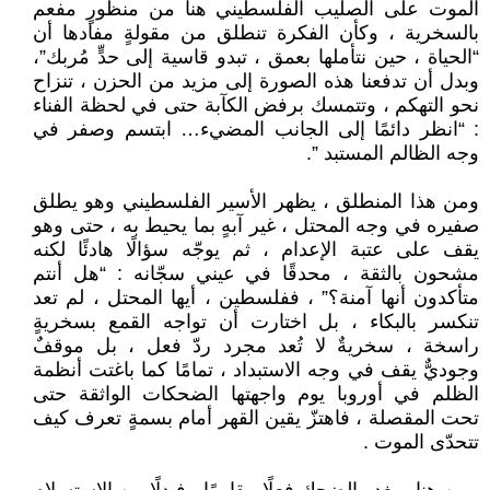
الموت على الصليب الفلسطيني هنا من منظورٍ مفعم
بالسخرية ، وكأن الفكرة تنطلق من مقولةٍ مفادها أن
“الحياة ، حين نتأملها بعمق ، تبدو قاسية إلى حدٍّ مُربك”،
وبدل أن تدفعنا هذه الصورة إلى مزيد من الحزن ، تنزاح
نحو التهكم ، وتتمسك برفض الكآبة حتى في لحظة الفناء
: “انظر دائمًا إلى الجانب المضيء… ابتسم وصفر في
وجه الظالم المستبد ”.
ومن هذا المنطلق ، يظهر الأسير الفلسطيني وهو يطلق
صفيره في وجه المحتل ، غير آبهٍ بما يحيط به ، حتى وهو
يقف على عتبة الإعدام ، ثم يوجّه سؤالًا هادئًا لكنه
مشحون بالثقة ، محدقًا في عيني سجّانه : “هل أنتم
متأكدون أنها آمنة؟” ، ففلسطين ، أيها المحتل ، لم تعد
تنكسر بالبكاء ، بل اختارت أن تواجه القمع بسخريةٍ
راسخة ، سخريةٌ لا تُعد مجرد ردّ فعل ، بل موقفٌ
وجوديٌّ يقف في وجه الاستبداد ، تمامًا كما باغتت أنظمة
الظلم في أوروبا يوم واجهتها الضحكات الواثقة حتى
تحت المقصلة ، فاهتزّ يقين القهر أمام بسمةٍ تعرف كيف
تتحدّى الموت .