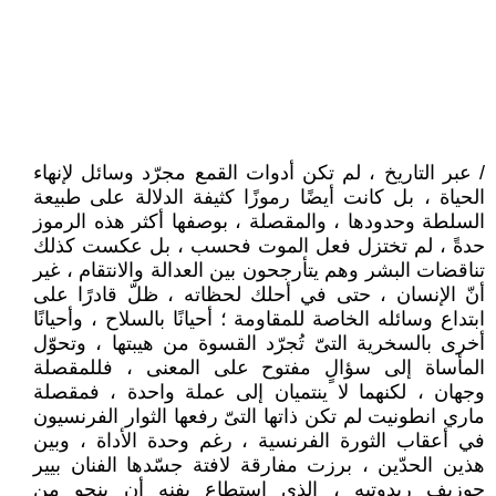
/ عبر التاريخ ، لم تكن أدوات القمع مجرّد وسائل لإنهاء
الحياة ، بل كانت أيضًا رموزًا كثيفة الدلالة على طبيعة
السلطة وحدودها ، والمقصلة ، بوصفها أكثر هذه الرموز
حدةً ، لم تختزل فعل الموت فحسب ، بل عكست كذلك
تناقضات البشر وهم يتأرجحون بين العدالة والانتقام ، غير
أنّ الإنسان ، حتى في أحلك لحظاته ، ظلّ قادرًا على
ابتداع وسائله الخاصة للمقاومة ؛ أحيانًا بالسلاح ، وأحيانًا
أخرى بالسخرية التىّ تُجرّد القسوة من هيبتها ، وتحوّل
المأساة إلى سؤالٍ مفتوح على المعنى ، فللمقصلة
وجهان ، لكنهما لا ينتميان إلى عملة واحدة ، فمقصلة
ماري انطونيت لم تكن ذاتها التىّ رفعها الثوار الفرنسيون
في أعقاب الثورة الفرنسية ، رغم وحدة الأداة ، وبين
هذين الحدّين ، برزت مفارقة لافتة جسّدها الفنان بيير
جوزيف ريدوتيه ، الذي استطاع بفنه أن ينجو من