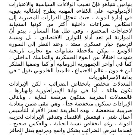
بنيامين نتنياهو فإنّ تغليب الولاءات السياسية والاعتبارات
الأيديولوجية على الكفاءة المهنية يطرح إشكالية بنيوية
في إدارة الدولة ، حيث تتحوّل القرارات المصيرية إلى
انعكاس لصراعات داخلية أكثر من كونها استجابة
لاحتياجات المجتمع ، وفي ظل هذا المسار ، يبدو أنّ
الموازنة لم تعد أداة للتوازن الاقتصادي ، بل وسيلة
لترسيخ خيار عسكري ممتد ، وعند النظر إلى الصورة
الأوسع ، يمكن ملاحظة تشابهات مع تجارب تاريخية
شهدت اختلالًا بين القوة العسكرية والتماسك الداخلي ،
كما في أواخر الجمهورية الرومانية أو كما وصفها المفكر
ابن خلدون - عالم الاجتماع ، فالمبدأ الخلدوني يقول " في
بداية الإمبراطوريات
المعدلات تنخفض بانخفاض الضرائب - لكن الإيرادات
تكون هائلة ، أما في نهاية الإمبراطورية وانهيارها ،
فالمعدلات الضريبة ستكون مرتفعة للغاية ، وبالتالي
الإيرادات ستكون منخفضة جداً ، وهي تبقى ضمن معادلة
ضريبية منخفضة ، بهذه الطريقة تحفز الأفراد للتأسيس
أعمال شتى ، فينتعش الاقتصاد وتتدفق الإيرادات لخزينة
الدولة ، رغم انخفاض نسبة الجباية ، والعكس صحيح ،
فعندما تفرض الضرائب بشكل واسع ومرتفع يقتل الحافز