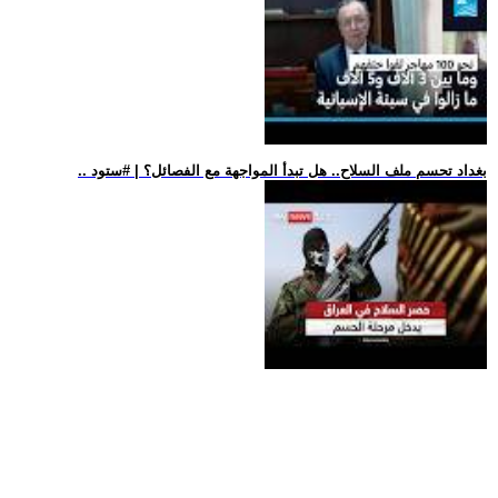
.. بغداد تحسم ملف السلاح.. هل تبدأ المواجهة مع الفصائل؟ | #ستود