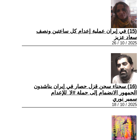
(15) في إيران عملية إعدام كل ساعتين ونصف
سعاد عزيز
2025 / 10 / 26
(16) سجناء سجن قزل حصار في إيران يناشدون
الجمهور الانضمام إلى حملة #لا_للإعدام
سمير نوري
2025 / 10 / 18