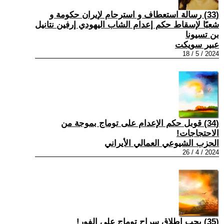
(33) رسالة استعطاف و استرحام لإيران حكومة و
شعبًا لإسقاط حكم إعدام الشاب اليهودي إرفين نتانيل
بن تسيونا
عبير سويكت
2024 / 5 / 18
(34) قوبل حكم الإعدام على توماج بموجة من
الاحتجاجات!
الحزب الشيوعي العمالي الأيراني
2024 / 4 / 26
(35) يجب إطلاق سراح توماج على الفور!