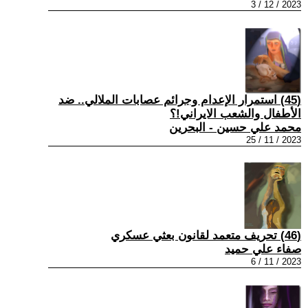
2023 / 12 / 3
(45) استمرار الإعدام وجرائم عصابات الملالي.. ضد
الأطفال والشعب الايراني!؟
محمد علي حسين - البحرين
2023 / 11 / 25
(46) تحريف متعمد لقانون بعثي عسكري
صفاء علي حميد
2023 / 11 / 6