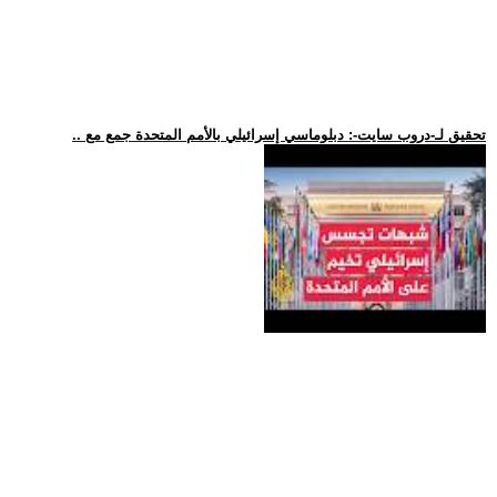
.. تحقيق لـ-دروب سايت-: دبلوماسي إسرائيلي بالأمم المتحدة جمع مع