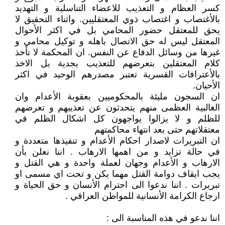
كسر العظام و التعذيب للاعضاء التناسلية و التهديد
بالأغتصاب و اغتصاب ذوي المعتقليين. واثناء التحقيق لا
يحق للمعتقل حضور المحامي بل في اكثر الأحوال
المعتقل ليس له حق الاتصال باهله و توكيل محامي و
غيرها من وسائل الدفاع عن النفس. ان المحكمة لا تأخذ
كلام المعتقلين بتعرضهم للتعذيب بجدية بل الاخذ
بالأعترافات القسرية تعتبر مصدرهم الوحيد في اكثر
الأحيان.
ان السجون مليئة بالمحكوميين بعقوبة الأعدام وان
الغالبية العظمى منهم يتحدثون عن تعذيبهم و تعرضهم
للظلم و لا يزالوا يواجهون كل اشكال الظلم في
معتقلاتهم حتى بعد انتهاء محاكمتهم
ان التبريرات لاصدار احكام الأعدام و تنفيذها متعددة و
في حالة تزايد و من اهمها الارهاب . اننا نعلن بأن
الارهاب و الأعدام وجهان لعملة واحدة و هي القتل و
يجب ايقاف دوامة القتل مهما يكن و تحت اي مسمى او
تبريرات . اننا ندعوا الى احترام الأنسان و حق الحياة و
ارجاع الكرامة الأنسانية للمواطن العراقي .
اننا ندعو في هذه المناسبة الى :