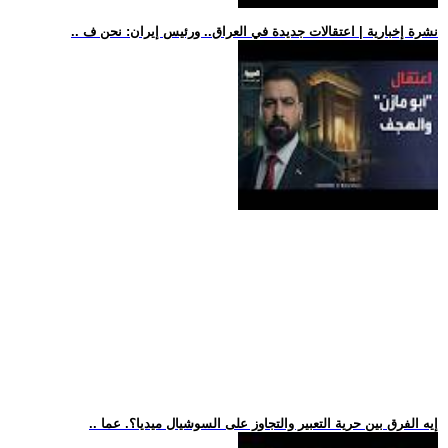
.. نشرة إخبارية | اعتقالات جديدة في العراق.. ورئيس إيران: نحن ف
.. إيه الفرق بين حرية التعبير والتجاوز على السوشيال ميديا؟. عما