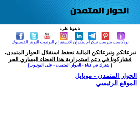
تابعونا على:
بودكاست
بنترست
تيلكرام
لينكدإن
الانستغرام
اليوتيوب
التويتر
الفيسبوك
تبرعاتكم وتبرعاتكن المالية تحفظ استقلال الحوار المتمدن،
فشاركونا في دعم استمرارية هذا الفضاء اليساري الحر
[اشترك في قناة ‫«الحوار المتمدن» على اليوتيوب]
الحوار المتمدن - موبايل
الموقع الرئيسي