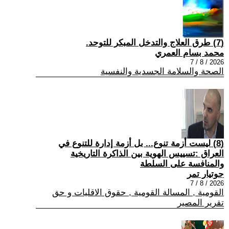
(7) طرق العلاج والتدخل المبكر للتوحد.
محمد بسام العمري
2026 / 8 / 7
الصحة والسلامة الجسدية والنفسية
(8) ليست أزمة تنوع... بل أزمة إدارة للتنوع في
العراق :تسييس الهوية بين الذاكرة التاريخية
والمنافسة على السلطة
جوتيار تمر
2026 / 8 / 7
القومية , المسالة القومية , حقوق الاقليات و حق
تقرير المصير