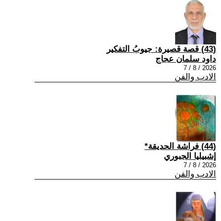
(43) قصة قصيرة: جيوبُ التفكير
داود سلمان عجاج
2026 / 8 / 7
الادب والفن
(44) فراشة الحديقة*
إشبيليا الجبوري
2026 / 8 / 7
الادب والفن