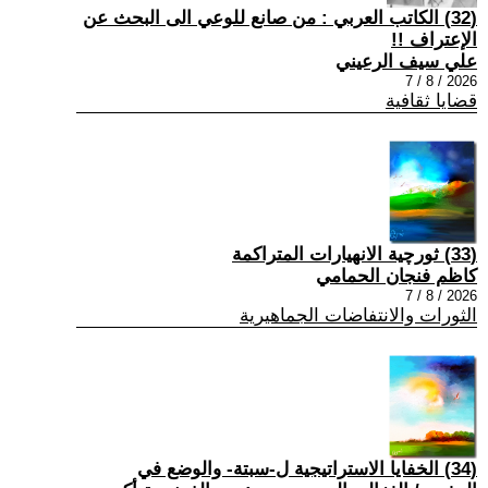
(32) الكاتب العربي : من صانع للوعي الى البحث عن
الإعتراف !!
علي سيف الرعيني
2026 / 8 / 7
قضايا ثقافية
(33) ثورچية الانهيارات المتراكمة
كاظم فنجان الحمامي
2026 / 8 / 7
الثورات والانتفاضات الجماهيرية
(34) الخفايا الاستراتيجية ل-سبتة- والوضع في