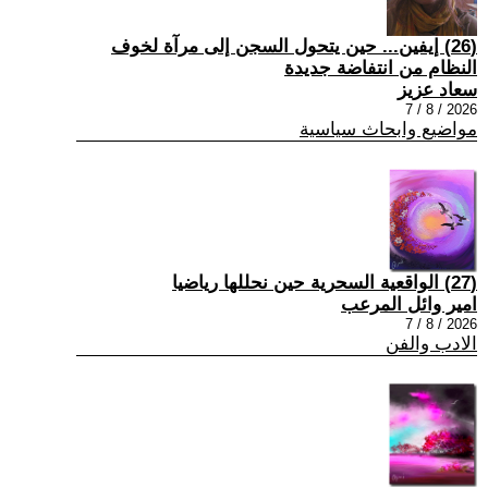
(26) إيفين... حين يتحول السجن إلى مرآة لخوف
النظام من انتفاضة جديدة
سعاد عزيز
2026 / 8 / 7
مواضيع وابحاث سياسية
(27) الواقعية السحرية حين نحللها رياضيا
امير وائل المرعب
2026 / 8 / 7
الادب والفن