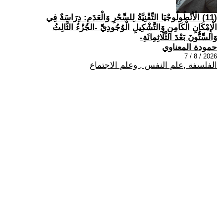
(11) الْأَنْطُولُوجْيَا التِّقْنِيَّةُ لِلسِّحْرِ وَالْعَدَمِ: دِرَاسَةٌ فِي
الْإِمْكَانِ الْكَامِنِ وَالتَّشْكِيلِ الْوُجُودِيِّ -الجُزْءُ الثَّالِثُ
وَالسِّتُّونَ بَعْدَ الثَّلَاثِمِائَةِ-
حمودة المعناوي
2026 / 8 / 7
الفلسفة ,علم النفس , وعلم الاجتماع