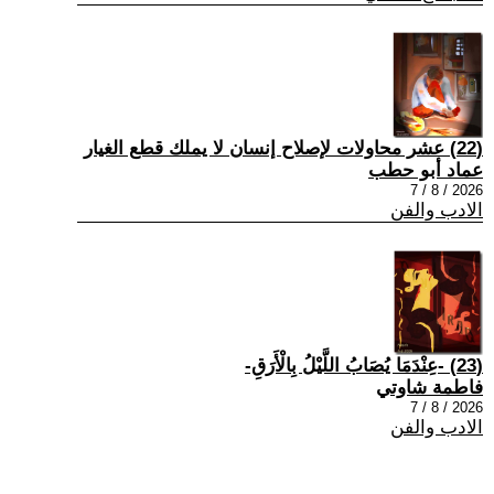
(22) عشر محاولات لإصلاح إنسان لا يملك قطع الغيار
عماد أبو حطب
2026 / 8 / 7
الادب والفن
(23) -عِنْدَمَا يُصَابُ اللَّيْلُ بِالْأَرَقِ-
فاطمة شاوتي
2026 / 8 / 7
الادب والفن