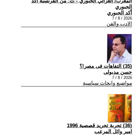
المغرب/ الغزالي الجبوري - ت: من الفرنسية أكد
الجبوري
أكد الجبوري
2026 / 8 / 7
الادب والفن
(35) التفاهات فى مصر!؟
حسن مدبولى
2026 / 8 / 7
مواضيع وابحاث سياسية
(36) تجربة تجريد قصصية 1996
امير وائل المرعب