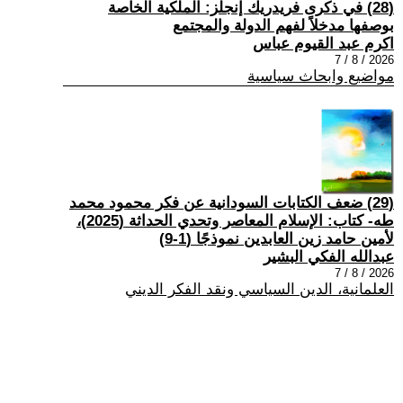
(28) في ذكرى فريدريك إنجلز: الملكية الخاصة
بوصفها مدخلاً لفهم الدولة والمجتمع
اكرم عبد القيوم عباس
2026 / 8 / 7
مواضيع وابحاث سياسية
(29) ضعف الكتابات السودانية عن فكر محمود محمد
طه- كتاب: الإسلام المعاصر وتحدي الحداثة (2025)،
لأمين حامد زين العابدين نموذجًا (1-9)
عبدالله الفكي البشير
2026 / 8 / 7
العلمانية، الدين السياسي ونقد الفكر الديني