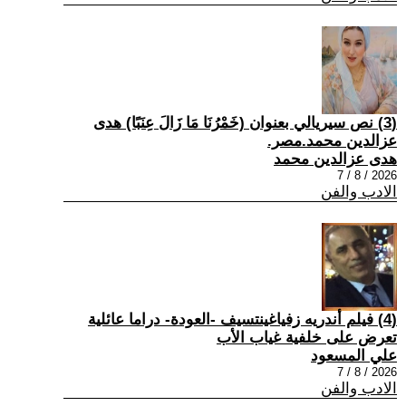
(3) نص سيريالي بعنوان (خَمْرُنَا مَا زَالَ عِنَبًا) هدى
عزالدين محمد.مصر.
هدى عزالدين محمد
2026 / 8 / 7
الادب والفن
(4) فيلم أندريه زفياغينتسيف -العودة- دراما عائلية
تعرض على خلفية غياب الأب
علي المسعود
2026 / 8 / 7
الادب والفن