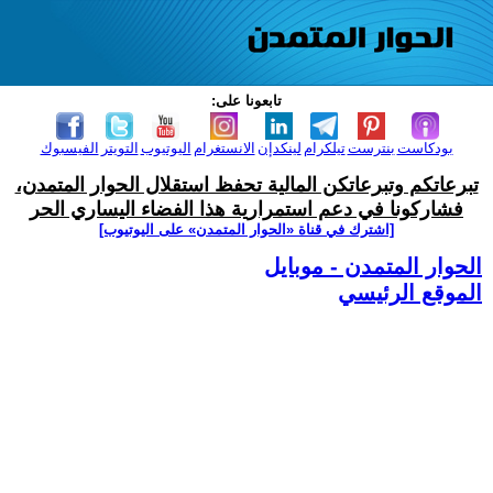
تابعونا على:
بودكاست
بنترست
تيلكرام
لينكدإن
الانستغرام
اليوتيوب
التويتر
الفيسبوك
تبرعاتكم وتبرعاتكن المالية تحفظ استقلال الحوار المتمدن،
فشاركونا في دعم استمرارية هذا الفضاء اليساري الحر
[اشترك في قناة ‫«الحوار المتمدن» على اليوتيوب]
الحوار المتمدن - موبايل
الموقع الرئيسي