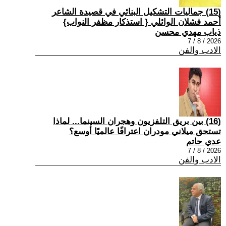
(15) جماليات التشكيل البنائي في قصيدة الشاعر
أحمد فشلان الوائلي { استذكار مظفر النواب}
ذياب مهدي محسن
2026 / 8 / 7
الادب والفن
(16) بين بريق التلفزيون وهجران السينما... لماذا
تستحق ميلاني مودران اعترافًا عالميًا أوسع؟
عدي حاتم
2026 / 8 / 7
الادب والفن