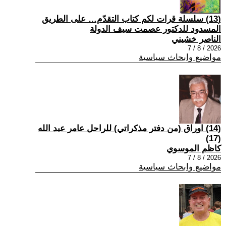
(13) سلسلة قرات لكم كتاب التقدّم… على الطريق
المسدود للدكتور عصمت سيف الدولة
الناصر خشيني
2026 / 8 / 7
مواضيع وابحاث سياسية
(14) اوراق (من دفتر مذكراتي) للراحل عامر عبد الله
(17)
كاظم الموسوي
2026 / 8 / 7
مواضيع وابحاث سياسية