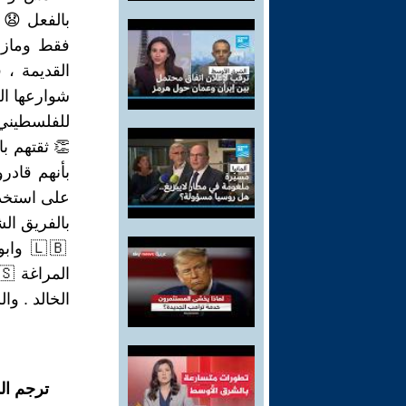
فقط ومازال
القديمة ، 
شوارعها الع
للفلسطيني 
👏 ثقتهم ب
بأنهم قادر
على استخدا
الخالد . وا
ترجم ال