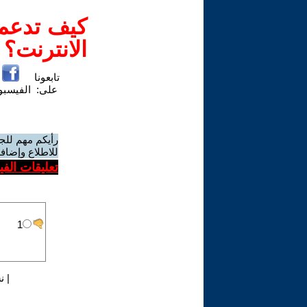
كيف تدعم-
الانترنت؟
تابعونا
على:
الفيسب
رأيكم مهم للج
للاطلاع وإضافة
تعليقات الف
|
ن