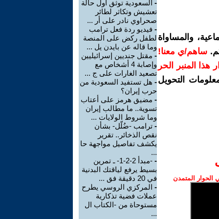
-
السعودية توثق أول حالة
تعشيش وتكاثر لطائر
صحراوي نادر على أر ...
-
فيديو ردة فعل ترامب
اعية، والمساواة
لطفل ركض على المنصة
وما قاله عن بايدن يل ...
م.
ساهم/ي معنا!
-
مقتل جنديين إسرائيليين
وإصابة 4 أشخاص مع
رار هذا المنبر الحر
تصعيد الغارات على ج ...
معلومات التحويل
-
هل تستفيد السعودية من
حرب إيران؟
-
مضيق هرمز على أعتاب
تسوية.. ما مطالب إيران
وما شروط الولايات ...
-
ترامب -ضُلّل- بشأن
نقص الذخائر.. تقرير
يكشف تفاصيل مواجهة حا
...
-
-مبدأ 2-2-1- ـ تمرين
بسيط يرفع لياقتك البدنية
في 20 دقيقة فق ...
الحوار المتمدن
-
المركزي الروسي يطرح
عملات فضية تذكارية
مستوحاة من -الكتاب ال
...