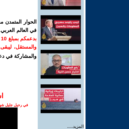
الحوار المتمدن م
في العالم العربي
ب
والمستقل، ليبقى ص
والمشاركة في دع
ا‫
في رحيل جليل شهبا
المزيد.....