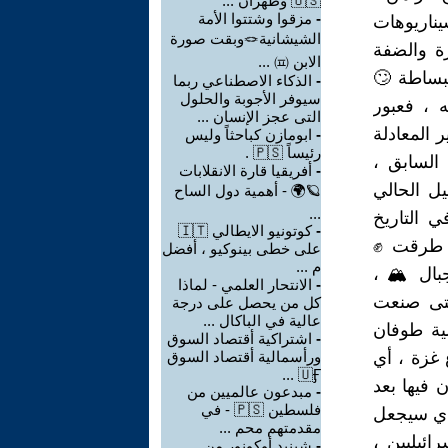
🇺🇸 وطهران ...
مزقوا وشتتوا الأمة
-
بل تعتبر
الشيشانية🪢وبقت صورة
السابقة ،
الابن ㈌ ...
الغربية في يد 🤚 رئيس ال
الذكاء الاصطناعي ربما
-
سيوفر الأجوبة والحلول
المقاومة
التى عجز الإنسان ...
الفلسطيني 🇵
ابومازن كباحثاً وليس
-
رئيساً 🇵🇸 .
العسكرية والأمنية والسياسية التى استقرت عليها إسرا
أفريقيا قارة الانقلابات
-
وضمن هذا 
🪐🌍 - أهمية دول الساح
...
والذي رف
كوتونيو الايطالي 🇮🇹
-
الحديث ،
على خطى بينوكيو ، أفضل
م ...
أبواب النائمين لكي تُسمع خبطا
الانتحار العلمي - لماذا
-
فهؤلاء هم
كل من يحصل على درجة
عالية في الباكال ...
لفلسطين 🇵
اشتراكية أقتصاد السوق
-
ورأسمالية أقتصاد السوق
الأقصى 🕌
🇺Ӻ ...
تحديداً ا
مبدعون عالميين من
-
فلسطين 🇵🇸 - في
اليوم ، و
مقدمتهم محم ...
للقدس وا
شينيد أوكونور من
-