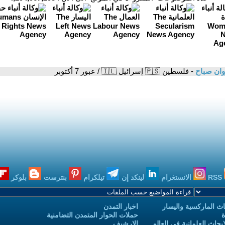
ان صباح
- فلسطين 🇵🇸 إسرائيل 🇮🇱 / عبور 7 أكتوبر
RSS
الانستغرام
لينكد إن
تيلكرام
بنترست
بلوكر
ث الماركسية واليسار
اخبار التمدن
ة
حملات الحوار المتمدن التضامنية
حاث العلمانية في العالم
الارشيف