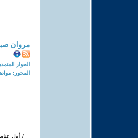
مروان صبا
الحوار المتمدن-العدد: 7759 - 23
المحور: مواض
/ أول عناص