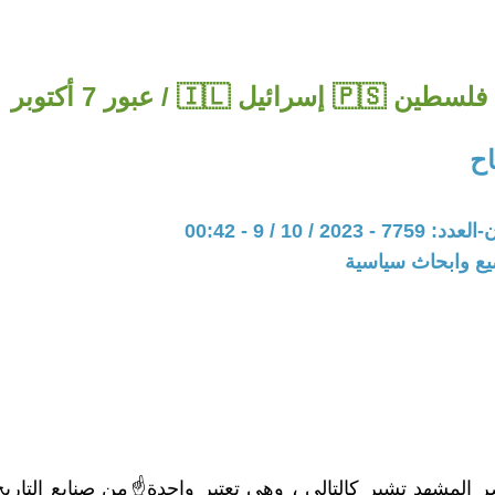
فلسطين 🇵🇸 إسرائيل 🇮🇱 / عبور 7 أكتوبر
ح
20 / 10 / 9 - 00:42
يع وابحاث سياسية
ر المشهد تشير كالتالي ، وهي تعتبر واحدة☝من صنايع التاريخ