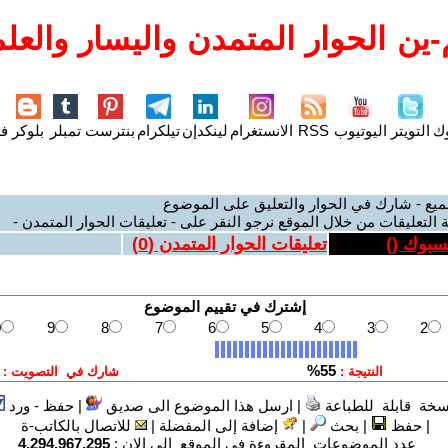
ين الحوار المتمدن واليسار والعلم
وك
التويتر
اليوتيوب
RSS
الانستغرام
لينكدإن
تيلكرام
بنترست
تمبلر
بلوكر
فل
ميع - شارك في الحوار والتعليق على الموضوع
 التعليقات من خلال الموقع نرجو النقر على - تعليقات الحوار المتمدن -
يسبوك (
)
تعليقات الحوار المتمدن (
0
)
سخة قابلة للطباعة
|
ارسل هذا الموضوع الى صديق
|
حفظ - ورد
|
حفظ
|
بحث
|
إضافة إلى المفضلة
|
للاتصال بالكاتب-ة
عدد الموضوعات المقروءة في الموقع الى الان :
4,294,967,295