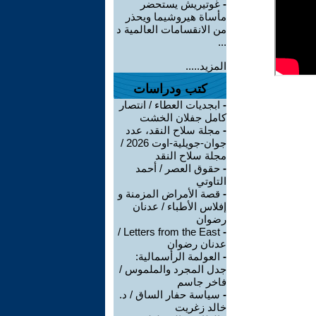
-
غوتيريش يستحضر
مأساة هيروشيما ويحذر
من الانقسامات العالمية د
...
المزيد.....
كتب ودراسات
-
ابجديات العطاء / انتصار
كامل جفلان الخشت
-
مجلة سلاح النقد، عدد
جوان-جويلية-اوت 2026 /
مجلة سلاح النقد
-
حقوق العصر / أحمد
التاوتي
-
قصة الأمراض المزمنة و
إفلاس الأطباء / عدنان
رضوان
Letters from the East /
-
عدنان رضوان
-
العولمة الرأسمالية:
جدل المجرد والملموس /
فاخر جاسم
-
سياسة حفار الساق / د.
خالد زغريت