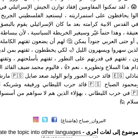
لوا يحافظون على استمراريته ، ليستعيد الفلسطيني الجريح
 في القدس الابية كرامته بعد ما كان الإسرائيلي يقوم بالب
عتيقة ، وهذا حتماً غيّر وسيغير الخريطة السياسية ، لأن ببساط
 أو حتى العربي جنوداً يمكن 🤔 لهم أن يضعون ثقتهم الكاملة
بالذين سهروا ويسهرون الليل 🌙 لكي يخططون ، ثقتهم بمن لدي
رون ، ثقتهم في قدرتهم على التطور ، ثقتهم بأسلحتهم ، وثقت
ام هذا السلاح وتطويره ، نعم 👍 ، فاليوم محمد ضيف القائد ال
صعد صايل 🇵🇸 مارشال بيروت
د الصباح 🇵🇸 قائد حرب الليطاني ورفيقه وشريكه ابو موسى
 في حرب الليطاني ، بهؤلاء الذين هم لا سواهم من أسسوا لهذا اليوم
الخالد .
#مروان_صباح (هاشتاغ)
ate the topic into other languages
ترجم الموضوع إلى لغات