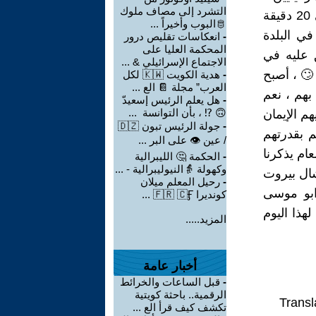
التشرد إلى مصاف ملوك
بالفعل 😧 😱 ، لقد تمكنوا المقاومين إفقاد توازن الجيش الإسرائيلي في 20 دقيقة
🫅البوب وأخيراً ...
فقط ومازا
انعكاسات تقليص درور
-
المحكمة العليا على
القديمة ،
الاجتماع الإسرائيلي & ...
شوارعها ال
هدية الكويت 🇰🇼 لكل
-
العرب” مجلة 📔 الع ...
للفلسطيني
هل يعلم الرئيس إسعيدّ
-
🙃 ⁉ ، بأن التوانسة  ...
👏 ثقتهم 
جولة الرئيس تبون 🇩🇿
-
بأنهم قاد
/ عين 👁 على البر ...
على استخد
الحكمة 🤔 الليبرالية
-
وكهولة 👵النيوليبرالية - ...
بالفريق الشاذلي 🇪🇬 قائد حرب العبور وابو الوليد 
رحيل المعلم ميلان
-
🇱🇧 وابومحمو
كونديرا 🇫🇷 🇨Ӻ ...
المراغة 🇵
المزيد.....
أخبار عامة
قبل الساعات والخرائط
-
الرقمية.. باحثة كويتية
Transl
تكشف كيف قرأ الع ...