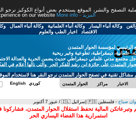
ة التصفح والنشر، الموقع يستخدم بعض أنواع الكوكيز نرجو النق
More info - المزيد
experience on our website
الفن
-
وكالة أنباء اليسار
-
وكالة أنباء العلمانية
-
وكالة أنباء العمال
-
وكا
الاقتصاد
-
اخبار الطب والعلوم
 الرئيسي لمؤسسة الحوار المتمدن
، علمانية، ديمقراطية، تطوعية وغير ربحية
ل مجتمع مدني علماني ديمقراطي حديث يضمن الحرية والعدالة الاجتم
حوار المتمدن على جائزة ابن رشد للفكر الحر والتى نالها أعلام في الفك
م مشاكل تقنية في تصفح الحوار المتمدن نرجو النقر هنا لاستخدام الموقع
كوردي
English
الاخبار
مراكز
الحوار المتمدن
ان صباح
- فلسطين 🇵🇸 إسرائيل 🇮🇱 / عبور 7 أكتوبر
 وتبرعاتكن المالية تحفظ استقلال الحوار المتمدن، فشاركونا 
استمرارية هذا الفضاء اليساري الحر