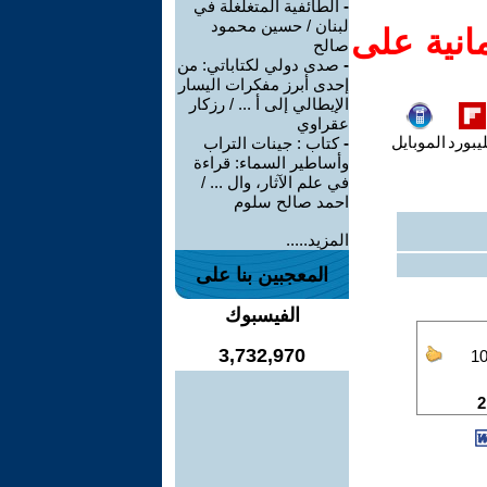
-
الطائفية المتغلغلة في
لبنان / حسين محمود
انية على
صالح
-
صدى دولي لكتاباتي: من
إحدى أبرز مفكرات اليسار
الإيطالي إلى أ ... / رزكار
عقراوي
يبورد
الموبايل
-
كتاب : جينات التراب
وأساطير السماء: قراءة
في علم الآثار، وال ... /
احمد صالح سلوم
المزيد.....
المعجبين بنا على
الفيسبوك
3,732,970