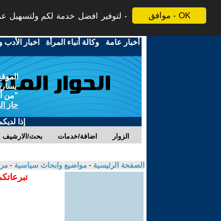
موافق - OK
لتوفير افضل خدمة لكم ولتسهيل عملي
أخبار عامة
-
وكالة أنباء المرأة
-
اخبار الأدب و
الموقع
يسارية
"من أج
حاز ال
إذا لديك
الزوار
اضافة/خدمات
بحث/الارشيف
الصفحة الرئيسية
-
مواضيع وابحاث سياسية
-
مرو
تبرعاتكم