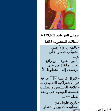
إجمالي القراءات: 4,179,601
المقالات المنشورة: 1,636
-
بالملاريا والأرضي
الشوكي حصلوا على
نوبل…
-
أمين معلوف من رافع
الخبزالملقاة من على
الرصيف إلى الخطوط الأ
...
-
لاتزال فرنسا 🇫🇷 غارقة
في الاشتراكية التقليدي ...
-
علاقة الحشيش والتنكيت
بفلسفة القهقهة هي وثيقة
الصلة 🪢 ...
-
تاريخ طويل من
المفاوضات بين واشنطن
 الراهن ،