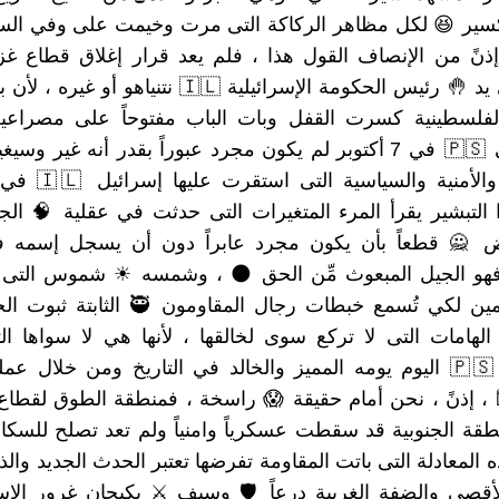
 تكسير 😆 لكل مظاهر الركاكة التى مرت وخيمت على وفي ال
 إذنً من الإنصاف القول هذا ، فلم يعد قرار إغلاق قطاع 
حكومة الإسرائيلية 🇮🇱 نتنياهو أو غيره ، لأن ببساطة 🙄
 الفلسطينية كسرت القفل وبات الباب مفتوحاً على مصراعي
 في 7 أكتوبر لم يكون مجرد عبوراً بقدر أنه غير وسيغير المعادلة
ئيل 🇮🇱 في السابق ،
التبشير يقرأ المرء المتغيرات التى حدثت في عقلية 🧠 ال
ض 🙅 قطعاً بأن يكون مجرد عابراً دون أن يسجل إسمه ف
 فهو الجيل المبعوث مِّن الحق 🌑 ، وشمسه ☀ شموس ال
ت رجال المقاومون 🥷 الثابتة ثبوت الجبال 🏔 ،
 الهامات التى لا تركع سوى لخالقها ، لأنها هي لا سواها
 اليوم يومه المميز والخالد في التاريخ ومن خلال عملية طوفان
 ، إذنً ، نحن أمام حقيقة 😱 راسخة ، فمنطقة الطوق لقطا
لمنطقة الجنوبية قد سقطت عسكرياً وامنياً ولم تعد تصلح للسكا
هذه المعادلة التى باتت المقاومة تفرضها تعتبر الحدث الجديد 
لأقصى والضفة الغربية درعاً 🛡 وسيف ⚔ يكبحان غرور الإس