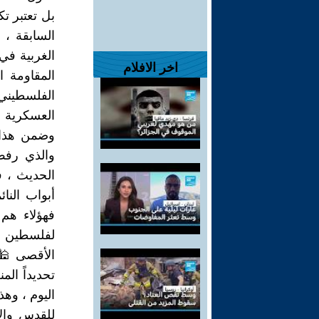
بل تعتبر ت
السابقة ، 
اخر الافلام
المقاومة 
وضمن هذا ا
والذي رفض
الحديث ، 
فهؤلاء هم 
الأقصى 🕌 
تحديداً ال
اليوم ، وهذ
للقدس والأ