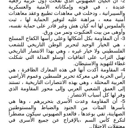
2- أن الكيان الصهيوني الذي نفخت دول عربية رجعية
عديدة ، في قوته وإمكاناته الأمنية والعسكرية
والسيبرانية ، ودخلت في معاهدات تطبيع وعقد معاهدات
أمنية معه ، مراهنة عليه لتوفير الحماية لها ، ثبت
بالملموس لها أنه كيان هش وغير قادر على حماية نفسه،
وأوهى من بيت العنكبوت ونمر من ورق.
3- أن المقاومة بكل أشكالها وعلى رأسها الكفاح المسلح
، هي الخيار الوحيد لتحرير الوطن التاريخي للشعب
الفلسطيني ولا خيار غيره ، وهي بهذا الانتصار التاريخي
تهيل التراب على اتفاقيات أوسلو المذلة التي شكلت
غطاء للتهويد والاستيطان.
4- المقاومة أكدت أنها في هذه المعارك الظافرة ، هي
رأس الحربة في معركة تحرير فلسطين وعموم الأراضي
العربية المحتلة ، وهي بهذه الانتصارات التاريخية ، تستند
إلى العمق الشعبي العربي وإلى محور المقاومة الذي
وفر لها كل أسباب الانتصار .
5- أن المقاومة وعدت الأسرى بتحريرهم ، وها هي
بأسرها المئات من الجنود والضباط والمستوطنين
الصهاينة، تفي بوعدها ، فالعدو الصهيوني سيكون مضطراً
لتكرع كأس السم ،بالإفراج عن جميع الأسرى في
معتقلات الاحتلال.