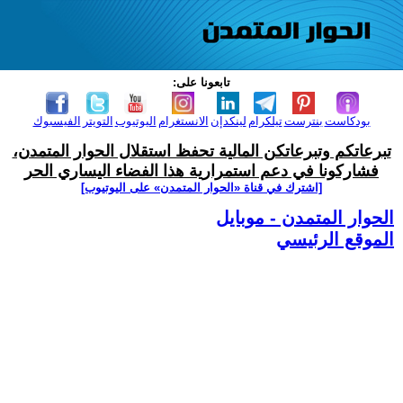
تابعونا على:
بودكاست
بنترست
تيلكرام
لينكدإن
الانستغرام
اليوتيوب
التويتر
الفيسبوك
تبرعاتكم وتبرعاتكن المالية تحفظ استقلال الحوار المتمدن،
فشاركونا في دعم استمرارية هذا الفضاء اليساري الحر
[اشترك في قناة ‫«الحوار المتمدن» على اليوتيوب]
الحوار المتمدن - موبايل
الموقع الرئيسي