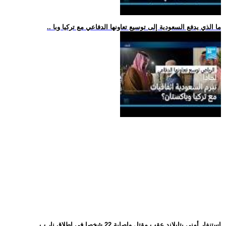
.. ما الذي يدفع السعودية إلى توسيع تعاونها الدفاعي مع تركيا وبا
.. استنفار أمني بتايلاند عقب مقتل وإصابة 22 شخصا في إطلاق نار ب