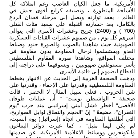
الأمريكية، ما جعل الكيان الغاصب رغم امتلاكه كل
الأسلحة المتطورة ، وتصنيفه كرابع أقوى جيش في
العالم ، يفقد توازنه ويصل إلى مرحلة فقدان الردع
بالكامل، بعد خسارته الثقيلة على صعيد مئات القتلى
(700 ) و (2400) جريح وعشرات الأسرى التي يتوالى
أسرهم كل يوم ، من ضمنهم عشرات القيادات العسكرية
الصهيونية حيث شاهدنا بالصوت والصورة جنود وضباط
العدو ويستسلموا لرجال المقاومة بدون مقاومة في
مختلف المواقع، وشاهدنا صورة المقاوم الفلسطيني
يأسر مستوطنين صهيونيين ، ويسوقهما على دراجته إلى
القطاع ليضمهم إلى قائمة الأسرى.
وذهبت الصحفة الغربية إلى الحديث عن الانبهار بخطط
المقاومة الفلسطينية وقدرتها على الإخفاء ، وقدرتها على
شن الحروب ، فعلى سبيل المثال لا الحصر ، قالت
صحيفة " الواشنطن بوست" " أن عمليات طوفان
الأقصى" أخطر فشل أمني إسرائيلي منذ حرب "يوم
الغفران"، مضيفةً " إنً "الحجم والنطاق لوابل الصواريخ،
التي أطلقتها المقاومة في اتجاه (إسرائيل) يوم السبت،
لم يكن لهما مثيل" ، كما عبرت دوائر البنتاغون
والكونجرس ووسائط الاعلامية الأمريكية، عن صدمتها