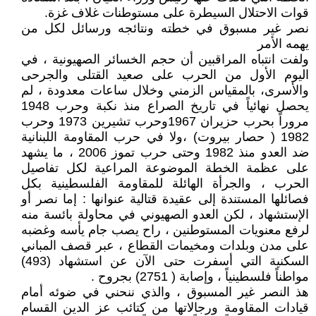
قوات الاحتلال السيطرة على مستوطنات غلاف غزة.
نصر غير مسبوق في خطته ونتائجه ورسائل لكل من
يهمه الأمر
ولفت انتباه المراقبين أن حجم الخسائر الصهيونية ، في
اليوم الأول من الحرب على صعيد القتلى والجرحى
والأسرى، بالمقياس الزمني وخلال ساعات معدودة ، لم
يحصل نهائياً في تاريخ الصراع منذ نكبة وحرب 1948
مروراً بحرب حزيران 1967وحرب تشيرين 1973 وحرب
1982 ( حصار بيروت) ،ولا في حرب المقاومة اللبنانية
ضد العدو منذ 1982 وحتى حرب تموز 2006 ، ما يشهد
على عظمة الخطة الموضوعة المراعية لكل تفاصيل
الحرب ، والجرأة الهائلة للمقاومة الفلسطينية بكل
فصائلها المستندة إلى عقيدة قتالية عنوانها : إما نصر أو
الإستشهاد ، لكن العدو الصهيوني في محاولة بائسة منه
لرفع معنويات المستوطنين ، راح يصب جام يأسه وغضبه
على مدن وبلدات ومخيمات القطاع ، عبر قصف المباني
السكنية التي أسفرت حتى الآن عن استشهاد (493)
مواطناً فلسطينياً ، وإصابة ( 2751) بجروح .
هذ النصر غير المسبوق ، والذي ننحني في ضوئه أمام
قيادات المقاومة ورجالاتها من كتائب عز الدين القسام