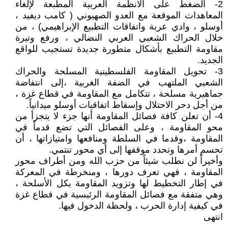
2- الضغط على الأنظمة العربية المطبعة لإلغاء
المعاهدات الموقعة مع العدو الصهيوني ( كامب ديفيد ،
أوسلو ، وادي عربة واتفاقات التطبيع الإبراهيمي) ، من
خلال الحراك الشعبي العربي النضالي ، ورفع وتيرة
مقاومة التطبيع بأشكال متطورة جديدة تستجيب للواقع
الجديد.
3- تحويل المقاومة الفلسطينية المسلحة والحراك
الشعبي الملتهب في الضفة الغربية ،إلى انتفاضة
جماهيرية مسلحة ، تتكامل مع المقاومة في قطاع غزة ،
من أجل دحر الاحتلال وإسقاط اتفاقيات أوسلو ميدانياً.
4- أن تعلن كافة فصائل المقاومة أنها جزء لا يتجزأ من
محو المقاومة ، وعلى الفصائل التي تضع قدماً في
المقاومة ،وقدما في السلطة ومنافعها وامتيازاتها ، أن
تحسم أمرها وتحدد موقفها إلى أي محور تنتمي.
وأخيراً لن نطلب شيئاً من حزب الله ومن أطراف محور
المقاومة ، فهي تعرف دورها ، ومنخرطة في المعركة
في إطار التخطيط لها وتزويد المقاومة بكل الأسلحة ،
وهي متفقة مع فصائل المقاومة الرئيسية في قطاع غزة
في كيفية إدارة الحرب ، ولحظة الدخول فيها.
انتهى