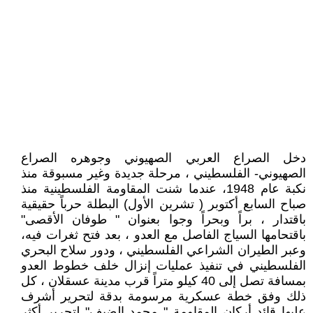
دخل الصراع العربي الصهيوني وجوهره الصراع
الصهيوني- الفلسطيني ، مرحلة جديدة وغير مسبوقة منذ
نكبة عام 1948، عندما شنت المقاومة الفلسطينية منذ
صباح السابع أكتوبر ( تشرين الأول) البطلة حرباً حقيقية
باقتدار ، براً وبحراً وجوا بعنوان " طوفان الأقصى"
باقتحامها السياج الفاصل مع العدو ، بعد فتح ثغرات فيه،
وعبر الطيران الشراعي الفلسطيني ، ودور سلاح البحري
الفلسطيني في تنفيذ عمليات إنزال خلف خطوط العدو
بمسافة تصل إلى 40 كيلو متراً قرب مدينة عسقلان ، كل
ذلك وفق خطة عسكرية مرسومة بدقة لتحرير أشرف
عليها قائد أركان المقاومة " محمد الضيف" لتحرير أكثر