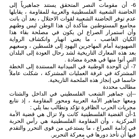
6- أن مقومات النصر المتحقق يستند جماهيرياً إلى
الحاضنة الشعبية الفلسطينية والعربية للمقاومة ، يقابلها
عدم توفر الحاضنة الشعبية لقوات الاحتلال ، بعد أن باتت
مجاميع المستوطنين متأكدة أن هذا الوطن ليس وطنهم
وأن استمرار الصراع لن يكون في مصلحة بقاء هذا
الكيان الغاصب ، ما يعني انهيار وانكشاف الرواية
الصهيونية أمام المهاجرين اليهود إلى فلسطين ، وسعيهم
بعد هذه المعارك التاريخية لشد رحال العودة إلى البلدان
التي أتوا منها في هجرة مضادة .
7- أن الوحدة الوطنية في الميدانية المستندة إلى الخطة
المشتركة في غرفة العمليات المشتركة ، شكلت عاملاً
حاسما في إنجاز هذه الملحمة التاريخية.
مطالب محددة
--إن جماهير الشعب الفلسطيني في الداخل والشتات
ومعها جماهير الأمة العربية ومحور المقاومة ، إذ نتابع
مجريات الحرب الظافرة تؤكد وتطالب بما يلي :
1-أن القضية الفلسطينية كانت ولا تزال هي قضية الأمة
المركزية ، وأن المقاومة الفلسطينية هي رأس الحربة
في إدامة الصراع ، ما يستدعي من قوى التحرر والتقدم
فيها أن تأخذ دورها في معركة التحرير.