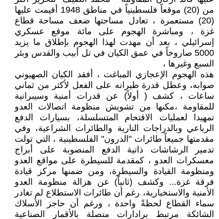
من (20) موقعاً فلسطينياً في مناطق 1948 أقيمت عليها
(20) مستعمرة ، تعادل مساحتها ضعف مساحة قطاع
غزة ، ومباشرة الهجوم على مائة موقع عسكري
إسرائيلي ، بعد أن مهدت لهذا الهجوم بإطلاق ما يزيد
5000 صاروخاً في عمق الكيان في تل أبيب والقدس وبئر
السبع وغيرها ،
هذه الهجوم الإعجازي المباغت ، أفقد الكيان الصهيوني
صوابه، وعطل قدرة طيرانه على الفعل لأكثر من ثماني
ساعات ، كشف ( أولاً) عن قدرات أمنية وسيبرانية
للمقاومة ،مكنها من تشويش منظومة اتصالات العدو
تمهيدا لعمليات الاقتحام المتسلسلة، بسيارات الدفع
الرباعي وبالدراجات النارية والطائرات الشراعية، وفي
مقدمتها جميعاً طائرات "الدرون" الفلسطينية ، التي تولت
تدمير الرشاشات ذاتية الدفع المنصوبة على أبراج
معسكرات العدو ، كمقدمة للسيطرة على مواقع العدو
ومنظومة القيادة والسيطرة، ومن ضمنها مركز قيادة
فرقة غزة... وكشف (ثانياً) عن هزالة منظومة العدو
الأمنية والاستخبارية، رغم أن طائرات الاستطلاع لم تغادر
سماء القطاع لحظةً واحدة ، ورغم أن حاجز الأسلاك
الشائكة مرتبط برادارات متصلة بالأقمار الصناعية