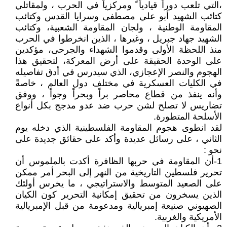
،التي تلعب دوراً قيادياً ً ومركزياً في الحرب ، ولمقاتلي
كتائب الشهيد أبو علي مصطفى وسرايا القدس وكتائب
المقاومة الوطنية ، ولجان المقاومة الشعبية، وكتائب
الشهيد جهاد جبريل ، وغيرها ، الذين انخرطوا في الحرب
منذ اللحظة الأولى وقدموا الشهداء والجرحى، مؤكدين
على الوحدة الحقيقة على أرض المعركة، لتحقيق هذا
الهجوم والنصر الإعجازي، الذي سيدرس في أدق تفاصيله
في الكليات العسكرية في مختلف دول العالم ، خاصةً
وأنه ينفذ من قطاع محاصر براً وبحراً وجواً ، ووفق
تضاريس لا تصلح لشن حرب ضد عدو مدجج بكل أنواع
الأسلحة المتطورة.
لقد انطوى هجوم المقاومة الفلسطينية الذي دخله يوم
الثاني ، على رسائل عديدة وأكد على حقائق جديدة على
نحو :
1-أن المقاومة في حربها الظافرة أكدت بالملموس أن
تحرير فلسطين التاريخية من النهر إلى البحر أمر ممكن
على الصعيد المتوسط والاستراتيجي ، ما يخرس أولئك
الذين يسخرون من تحقيق إمكانية التحرير كون الكيان
الصهيوني صنيعة إمبريالية ومدعومة من قبل الإمبريالية
الأمريكية والغربية.