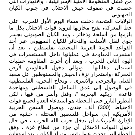
من فشل المنظومة الأمنية الإسرائيلية ، والانهيارات التي
حصلت في صفوف جيش الاحتلال في جنوب الكيان
الصهيوني.
الولايات المتحدة دخلت مساء اليوم الأول للحرب، على
خط المعركة، بفتح مخازنها لتزويد قوات الاحتلال بكل ما
يلزمها من أسلحة وذخائر ، ومد الكيان الصهيوني بجسر
جوي لنقل الأسلحة والذخائر للكيان الصهيوني عبر أحد
القواعد الجوية العربية المحيطة بفلسطين ، بعد أن
استمرت المقاومة في عملياتها داخل المستعمرات في
اليوم الثاني للحرب ، وبعد أن أجرت المقاومة عمليات
استبدال لمقاتليها ، وتوالي دخول المقاومين لأرض
المعركة ،واستمرار نزف الجيش والمستوطنين عل صعيد
القتلى والجرحى والأسرى ، ونجاح البحرية الفلسطينية
في الوصول إلى عمق الساحل الفلسطيني ومهاجمة
قاعدة " زيكيم البحرية "، وقتل وأسر من فيها ، لكن
التطور البارز حتى اللحظة هو استدعاء العدو لجميع قوات
الاحتياط (300) ألف جندي، ووصول السفن الحربية
الأمريكية إلى سواحل فلسطين المحتلة ، خشية من
الإدارة الأمريكية أن يدخل حزب الله الحرب ، في حال
دخول القوات الاحتلال أي جزء من قطاع غزة ، وفق
الخطة التي تحدث عنها رئيس وزراء الكيان ، بعد استعادة