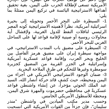
الأمريكية تسعى لإطلالة الحرب على اليمن، بغية تحقيق
أهدافها الاستراتيجية اليائسة في تركيع اليمن ممثلةً بما
يلي:
1- السيطرة على البحر الأحمر وتحويله إلى بحيرة
اسرائيلية أمريكية، نظراً لأهميته الاستراتيجية كونه المعبر
الرئيسي لناقلات النفط للدول الغربية، ولإفشال أية
محاولات روسية أو صينية لإقامة قواعد لها على الساحل
الغربي للبحر الأحمر.
2- السيطرة على مضيق باب المندب الاستراتيجي، في
مواجهة سيطرة إيران على مضيق هرمز الفاصل بين
الخليج وبحر العرب، وإقامة قواعد عسكرية أمريكية
وإسرائيلية في الجزر القريبة من المضيق كجزيرة
سومطرة وغيرها للتحكم في طرق الملاحة البحرية.
3- ضمان الوجود الاستراتيجي الأمريكي في أجزاء من
اليمن ومحيطه، حيث كشف قائد حركة أنصار الله، السيد
عبد الملك الحوثي مؤخراً، عن إنشاء واشنطن قواعد
عسكريةً في محافظتي حضرموت والمهرة شرق اليمن،
ومحطة للأسطول الأمريكي الخامس.
وحسب مدير مكتب الميادين في واشنطن "منذر
سليمان"، فإن جزءاً من القوات الأمريكية التي انسحبت