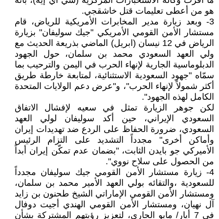
ما أقرت وكالة الاستخبارات المركزية (سي آي إيه)، بأنه
هو من أعطى تعليمات قتل خاشقجي.
3- وبعد زيارة مدير المخابرات الأمريكية للرياض، قام
مستشار الأمن القومي الأمريكي "جيك سوليفان" بزيارة
الرياض في 12 نيسان (ابريل) الماضي بذريعة الحديث مع
ولي العهد السعودي محمد بن سلمان، حول الجهود
الدبلوماسية الجارية لإنهاء الحرب في اليمن والترحيب بما
سمّاه "جهود السعودية الاستثنائية، لمتابعة خارطة طريق
أكثر شمولاً لإنهاء الحرب"، و"عرض دعم الولايات المتحدة
الكامل لهذه الجهود".
لكن جوهر الزيارة تمثل في سعيه لإفشال الاتفاق
السعودي الإيراني، حين أكد سوليفان لولي العهد
السعودي، ضرورة الحفاظ على الردع ضد تهديدات إيران
وأماكن أخرى" مجدداً التشديد على التزام الرئيس
الأميركي جو بايدن الثابت، "بضمان عدم تمكّن إيران أبداً
من الحصول على سلاح نووي".
4- زيارة مستشار الأمن القومي جيك سوليفان مجدداً
للسعودية ،والتقائه بولي العهد الأمير محمد بن سلمان،
ومستشار الأمن القومي الإماراتي الشيخ طحنون بن زايد
آل نهيان، ومستشار الأمن القومي الهندي أجيت دوفال
في 7 أيار/ مايو الجاري، لتعزيز رؤيتهم المشتركة بشأن