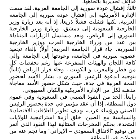
قذائف تحذيرية باتجاهها.
ثالثاً: إفشال عودة سورية إلى الجامعة العربية. لقد سعت
الإدارة الأمريكية إلى إفشال عودة سورية إلى الجامعة
العربية، لكنها فشلت فشلاّ ذريعا، إذ أنه بعد زيارة وزير
الخارجية السعودية إلى دمشق، وزيارة وزير الخارجية
السوري إلى الرياض، وبعد مسلسل الزيارات المتبادلة
بين عدد من وزراء الخارجية العرب ووزير الخارجية
السورية، جاء قرار الجامعة العربية( أولاً) بإلغاء تجميد
عضوية سورية في الجامعة، وعودتها إلى الجامعة وإلى
كافة اللجان والهيئات المتفرعة عنها رغم تحفظات كل
من قطر والمغرب و الكويت ، وجاء قرار الرياض (ثانياً)
بتوجيه الدعوة للرئيس السوري د. بشار الأسد لحضور
القمة العربية في جدة، حيث شكل حضور الأسد مفاجأة
مذهلة لكل من الإدارة الأمريكية والكيان الصهيوني.
رابعاً: الحد من النفوذ الصيني في السعودية وفي عموم
دول المنطقة، إذا أن عقد مؤتمر في جدة بحضور الرئيس
الصيني ورؤساء عرب، بهدف تطوير العلاقات الاقتصادية
والسياسية مع الصين، خلق أزمة استراتيجية للولايات
المتحدة، بحكم المخرجات المتتالية لهذا النفوذ الذي أثمر
عن توقيع "الاتفاق السعودي – الإيراني" وما نجم عنه من
تحولات في المنطقة.