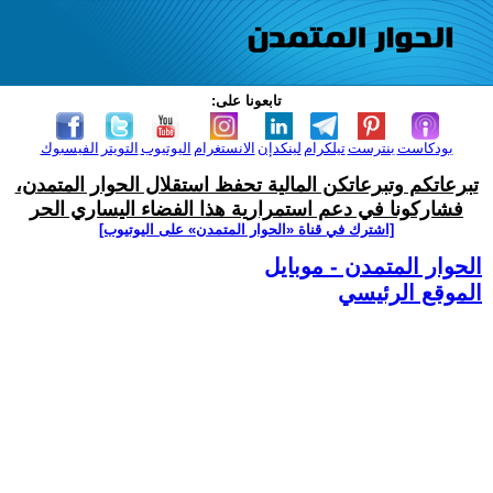
تابعونا على:
بودكاست
بنترست
تيلكرام
لينكدإن
الانستغرام
اليوتيوب
التويتر
الفيسبوك
تبرعاتكم وتبرعاتكن المالية تحفظ استقلال الحوار المتمدن،
فشاركونا في دعم استمرارية هذا الفضاء اليساري الحر
[اشترك في قناة ‫«الحوار المتمدن» على اليوتيوب]
الحوار المتمدن - موبايل
الموقع الرئيسي