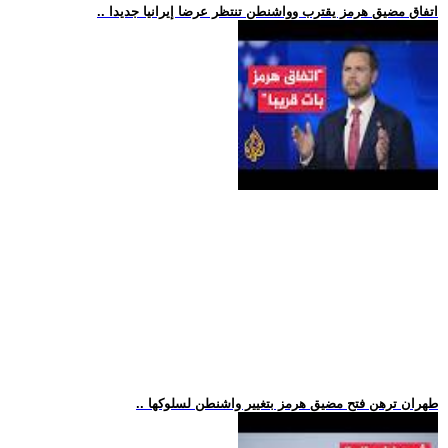
.. اتفاق مضيق هرمز يقترب وواشنطن تنتظر عرضا إيرانيا جديدا
.. طهران ترهن فتح مضيق هرمز بتغيير واشنطن لسلوكها