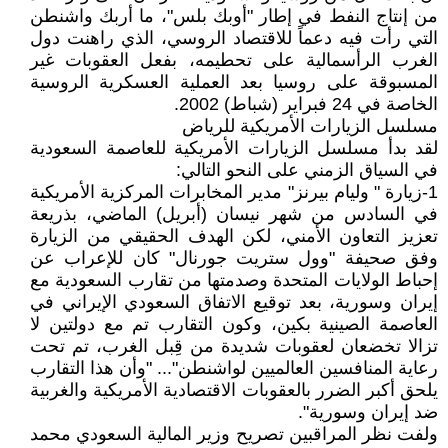
من إنتاج النفط في إطار "أوبك بلس"، ما أربك واشنطن
التي رأت فيه دعماً للاقتصاد الروسي، الذي راهنت دول
الغرب الرأسمالية على تحطيمه، بفعل العقوبات غير
المسبوقة على روسيا بعد العملية العسكرية الروسية
الخاصة في 24 فبراير (شباط) 2002.
مسلسل الزيارات الأمريكية للرياض
لقد بدأ مسلسل الزيارات الأمريكية للعاصمة السعودية
في السياق الزمني على النحو التالي:
1-زيارة " وليام بيرنز" مدير المخابرات المركزية الأمريكية
في السادس من شهر نيسان (أبريل) الماضي، بذريعة
تعزيز التعاون الأمني، لكن الهدف الحقيقي من الزيارة
وفق صحيفة "وول ستريت جورنال" كان للإعراب عن
إحباط الولايات المتحدة وصدمتها من تقارب السعودية مع
إيران وسورية، بعد توقيع الاتفاق السعودي الإيراني في
العاصمة الصينية بكين، وكون التقارب تم مع دولتين لا
تزالا تخضعان لعقوبات شديدة من قِبل الغرب، تم تحت
رعاية المنافسين العالميين لواشنطن"... "وأن هذا التقارب
يلحق أكبر الضرر بالعقوبات الاقتصادية الأمريكية والغربية
ضد إيران وسورية".
ولفت نظر المراقبين تصريح وزير المالية السعودي محمد