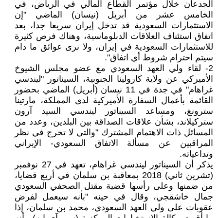
الجدعان خلال مؤتمر القطاع المالي في الرياض، في
الخامس عشر من أبريل (نيسان) الماضي "إن
الاستثمارات السعودية قد تدخل إيران سريعا جدا، بعد
اتفاق استئناف العلاقات الدبلوماسية، وهناك فرص كثيرة
للاستثمارات السعودية في إيران، ولا نرى عوائق ما دام
سيتم احترام شروط أي اتفاق".
2- لقاء ولي العهد السعودي مع عضو مجلس الشيوخ
الأميركي عن ولاية كارولينا الجنوبية، السيناتور "ليندسي
غراهام" في جدة في 11 نيسان (أبريل) الماضي بحضور
القائمة بأعمال السفارة الأميركية لدى المملكة، مارتينا
سترونغ، ومساعد السيناتور ليندسي السيد آرون
ستركيلاند، بشأن علاقات الصداقة بين البلدين، وعدد من
المسائل ذات الاهتمام المشترك "والتي لا تخرج في نظر
المراقبين عن مسألة الاتفاق السعودي- الإيراني
وتداعياته.
يذكر أن السيناتور ليندسي غراهام، تعهد في 27 نوفمبر
(تشرين ثاني) 2018 بمعاقبة بن سلمان في أربع قضايا،
من ضمنها وعلى رأسها قضية مقتل الصحفي السعودي
جمال خاشقجي، وقال في حينه "بأنه سيعمل لفرض
عقوبات على ولي العهد السعودي، محمد بن سلمان، إذا