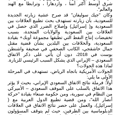
شرق أوسط أكثر أمنا ، وازدهارا ، وترابطا مع الهند
والعالم".
وكان "جيك سوليفان" قد صرح عشية زيارته الجديدة
للسعودية، بأن زيارته تستهدف بحث تطبيع العلاقات بين
السعودية و( إسرائيل) وإصلاح الضرر الذي حصل في
العلاقات بين السعودية والولايات المتحدة، بسبب
تخفيضات إنتاج النفط التي تطبقها مجموعة أوبك+ بقيادة
السعودية، والخلافات بين البلدين بشأن قضية مقتل
جمال خاشقجي، الكاتب الصحفي في صحيفة واشنطن
بوست في 2018، دون أن يأتي على ذكر الاتفاق
السعودي – الإيراني الذي يشكل السبب الرئيسي للزيارة.
لماذا هذه الجولات؟
الجولات الأمريكية باتجاه الرياض، تستهدف في المرحلة
الأولى ما يلي:
أولاً: فرملة نتائج الاتفاق السعودي الإيراني، بحيث لا يؤثر
هذا الاتفاق بالسلب على الموقف السعودي – الأميركي
من النظام في سورية، ومن حكومة صنعاء بقيادة "حركة
أنصار الله"، ومن قضية تطبيع الدول العربية مع (
إسرائيل)، والعمل على حصر نتائج الاتفاق في العلاقات
الدبلوماسية بين الطرفين، حيث لم يتوقف المسؤولون