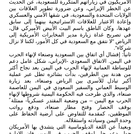
الأمريكيون في زياراتهم المتكررة للسعودية، عن الحديث
عن الخطر الإيراني، وعن ضرورة تطوير العلاقات بين
الولايات المتحدة والسعودية، في شقها الأمني والعسكري
وإعادة الاعتبار للعلاقات الاستراتيجية بينهما إلى سابق
عهدها، وكان الناطق باسم البيت الأبيض الأميركي قال،
في تصريح غداة زيارة مدير المخابرات الأمريكية إلى
الرياض "لا نتفق مع السعودية في كل الأمور، لكننا لا نزال
شركاء".
ثانياً: إفشال أي اتفاق بين السعودية وصنعاء لإنهاء الحرب
في اليمن. الاتفاق السعودي -الإيراني، شكل عامل دعم
للوساطة العمانية لإنهاء الحرب في اليمن بعد نجاح أكثر
من هدنة بين الطرفين، بدأت بشائره تطل عبر عملية
أكبر تبادل للأسرى بين الرياض وصنعاء، بعد زيارة
الوسيط العماني والسفير السعودي في اليمن للعاصمة
صنعاء، والذي طرحت فيه الحكومة اليمنية شروطها لإنهاء
الحرب مع اليمن – من وضعية المقتدر عسكرياً- ممثلة ً
بوقف الحصار وفتح مطار صنعاء، ودفع رواتب
الموظفين، كمقدمة للتفاوض على أرضية الحفاظ على
وحدة اليمن وسيادته واستقلاله.
وبعيداً عن اللغة الدبلوماسية التي يتشدق بها الأمريكان
حول دعم حل لوقف الحرب في اليمن، فإن الإدارة