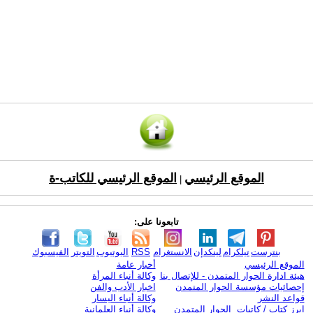
الموقع الرئيسي
الموقع الرئيسي للكاتب-ة
|
تابعونا على:
بنترست
تيلكرام
لينكدإن
الانستغرام
RSS
اليوتيوب
التويتر
الفيسبوك
الموقع الرئيسي
أخبار عامة
هيئة ادارة الحوار المتمدن - للإتصال بنا
وكالة أنباء المرأة
إحصائيات مؤسسة الحوار المتمدن
اخبار الأدب والفن
قواعد النشر
وكالة أنباء اليسار
ابرز كتاب / كاتبات الحوار المتمدن
وكالة أنباء العلمانية