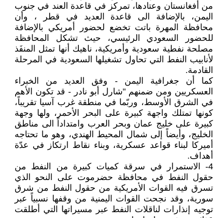
من أفغانستان وعتادها، تمركز في قاعدة العند في جنوب
اليمن، بالإضافة الى قاعدة العديد في قطر ، وأن
محافظة المهرة باتت تخضع لحضور أمريكي بالإضافة
للحضور السعودي الرئيسي، حيث تشكل المحافظة
مصلحة نفطية سعودية وأمريكية، ناهيك أنها تمثل المنفَذ
لأنابيب النفط التي تحاول تشغيلها السعودية في المرحلة
القادمة.
كما أن جغرافية اليمن - وفق العديد من الخبراء
العسكريين ومن ضمنهم "شارل أبو نادر - قد تكون الأهم
في الشرق الأوسط، وربّما في منطقة غرب آسيا تقريباً،
كونها تمتلك واجهة كبيرة على البحر الأحمر، ولها وجهة
كبيرة على خليج عمان وبحر العرب وامتداداً الى مناطق
الخليج، وأيضاً إلى شمال المحيط الهندي، وهو ما تحتاجه
أميركا لبناء قواعد عسكرية، وبناء نقاط ارتكاز في عدّة
أهداف.
4- الاستمرار في سرقة كميات كبيرة من النفط من
حقول النفط في محافظة حضرموت على النحو الذي
تسرق فيه القوات الأمريكية من حقول النفط من شرق
سورية، وقد نجحت القوات اليمنية من وقفها نسبياً عبر
توجيه إنذارات لناقلات النفط عبر مسيراتها التي أطلقت