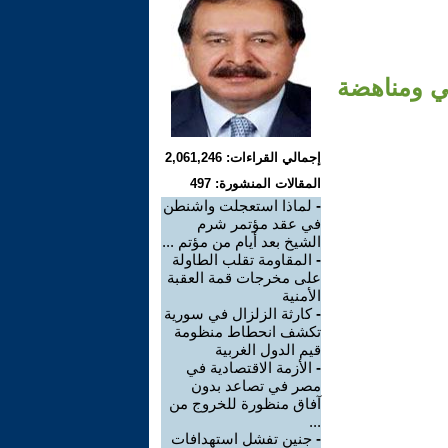
ي ومناهضة
إجمالي القراءات: 2,061,246
المقالات المنشورة: 497
-
لماذا استعجلت واشنطن
في عقد مؤتمر شرم
الشيخ بعد أيام من مؤتم ...
-
المقاومة تقلب الطاولة
على مخرجات قمة العقبة
الأمنية
-
كارثة الزلزال في سورية
تكشف انحطاط منظومة
قيم الدول الغربية
-
الأزمة الاقتصادية في
مصر في تصاعد بدون
آفاق منظورة للخروج من
...
-
جنين تفشل استهدافات