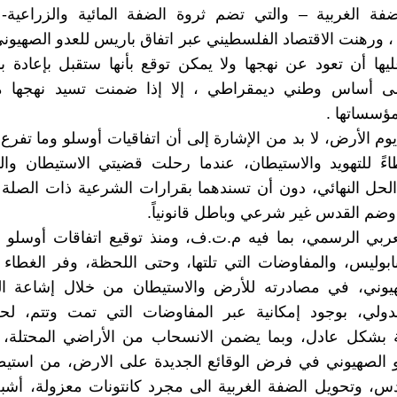
فة الغربية – والتي تضم ثروة الضفة المائية والزراعية-
 ، ورهنت الاقتصاد الفلسطيني عبر اتفاق باريس للعدو الصهيوني
ليها أن تعود عن نهجها ولا يمكن توقع بأنها ستقبل بإعادة ب
لى أساس وطني ديمقراطي ، إلا إذا ضمنت تسيد نهجها م
ؤسساتها .
 الأرض، لا بد من الإشارة إلى أن اتفاقيات أوسلو وما تفرع عن
ً للتهويد والاستيطان، عندما رحلت قضيتي الاستيطان وا
حل النهائي، دون أن تسندهما بقرارات الشرعية ذات الصلة ا
وضم القدس غير شرعي وباطل قانونياً.
عربي الرسمي، بما فيه م.ت.ف، ومنذ توقيع اتفاقات أوسلو و
ابوليس، والمفاوضات التي تلتها، وحتى اللحظة، وفر الغطاء
هيوني، في مصادرته للأرض والاستيطان من خلال إشاعة ال
لدولي، بوجود إمكانية عبر المفاوضات التي تمت وتتم، لح
ة بشكل عادل، وبما يضمن الانسحاب من الأراضي المحتلة،
و الصهيوني في فرض الوقائع الجديدة على الارض، من استيط
دس، وتحويل الضفة الغربية الى مجرد كانتونات معزولة، أشب