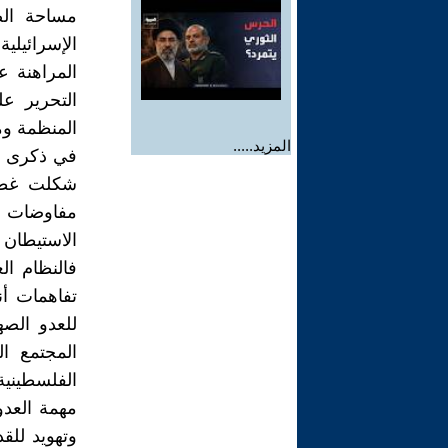
مساحة الض
الإسرائيلية
المراهنة ع
التحرير ع
المنظمة وم
المزيد.....
في ذكرى يوم
شكلت غطاء
مفاوضات ال
الاستيطان 
فالنظام ال
تفاهمات أن
للعدو الص
المجتمع ا
الفلسطيني
مهمة العد
وتهويد للق