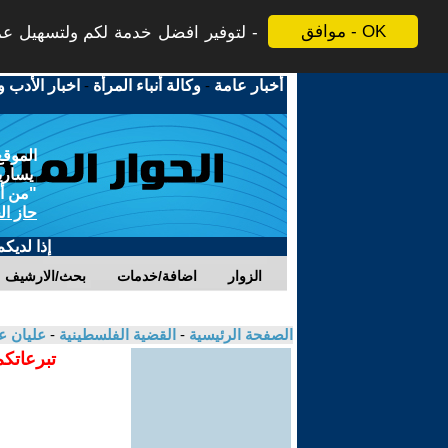
موافق - OK
لتوفير افضل خدمة لكم ولتسهيل عملي
أخبار عامة
-
وكالة أنباء المرأة
-
اخبار الأدب و
الموقع
يسارية
"من أج
حاز ال
إذا لديك
الزوار
اضافة/خدمات
بحث/الارشيف
الصفحة الرئيسية
-
القضية الفلسطينية
-
عليان ع
تبرعاتكم