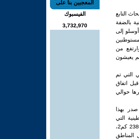
المعجبين بنا على
حاث التابع
الفيسبوك
نية بالضفة
3,732,970
قيع اتفاق أوسلو إلى
ر 2018 تضاعف عدد المستوطنين
لاث مرات وارتفع من
 من نصفهم يعيشون
 مساحة الأراضي التي تم
قبل اتفاق
نم أي بزيادة قدرها حوالي
صدر بهذا
ي الفلسطينية التي
تسيطر عليها دولة الاحتلال وتخضع للعديد من الإجراءات الاحتلالية تبلغ 2380 كم2،
ربية، و68.7% من مجمل المناطق