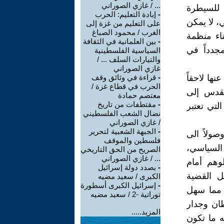
... / غازي الصوراني
 للسيطرة
-
إبادة التعليم: الحرب
، لا يمكن
على التعليم من غزة إلى
الغرب / محمود الصباغ
ناء منظمة
-
بين العلمانية في الثقافة
جدداً في
السياسية الفلسطينية
والتيارات السلف ... /
غازي الصوراني
ها لاحقاً
-
قراءة في وثائق وقف
الحرب في قطاع غزة /
لقدس إلى
معتصم حمادة
-
مقتطفات من تاريخ
لتي تعتبر
نضال الشعب الفلسطيني
/ غازي الصوراني
-
الجبهة الشعبية لتحرير
صولاً الى
فلسطين والموقف
 السياسي،
الصريح من الحق التاريخي
... / غازي الصوراني
وهم أمام
-
بصدد دولة إسرائيل
ل القضية
الكبرى / سعيد مضيه
-
إسرائيل الكبرى أسطورة
 مما سهل
توراتية -2 / سعيد مضيه
ان وجدار
المزيد.....
ه ما تكون