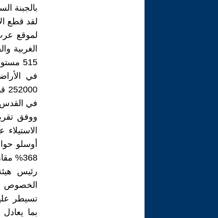
بالجبنة الس
لقد قطع الا
في القدس و
الاستيلاء 
368% مقارنة ما كانت عليه.
رئيس هيئة