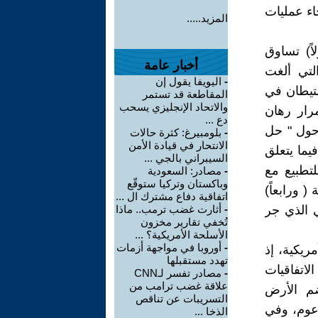
ء عمليات
المزيد.....
ً) تساوق
أخبار عامة
لتي ألغت
-
اليويفا يقول إن
ستيطان في
المقاطعة قد تستمر
والاتحاد الإنجليزي يسحب
مرار رهان
دع ...
 حول " حل
-
بلومبيرغ: كثرة حالات
الانتحار في قيادة الأمن
يما يتعلق
السيبراني بالجي ...
لتطبيع مع
-
مصادر: السعودية
وباكستان وتركيا ستوقّع
 ورابعاً)
اتفاقية دفاع مشترك ال ...
ي الذي جر
-
أثارت غضب ترمب.. ماذا
تُخفي تقارير مخزون
الأسلحة الأمريكية؟ ...
-
أوروبا في مواجهة أزمات
مريكية، إذ
تهدد مستقبلها
ه الاتفاقيات
-
مصادر تفسر لـCNN
علاقة غضب ترامب من
ضم الأرض
التسريبات عن تناقص
عوم، وفي
الذخا ...