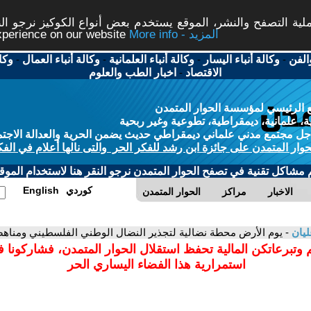
ة التصفح والنشر، الموقع يستخدم بعض أنواع الكوكيز نرجو النق
More info - المزيد
experience on our website
الفن
-
وكالة أنباء اليسار
-
وكالة أنباء العلمانية
-
وكالة أنباء العمال
-
وكا
الاقتصاد
-
اخبار الطب والعلوم
 الرئيسي لمؤسسة الحوار المتمدن
، علمانية، ديمقراطية، تطوعية وغير ربحية
ل مجتمع مدني علماني ديمقراطي حديث يضمن الحرية والعدالة الاجتم
حوار المتمدن على جائزة ابن رشد للفكر الحر والتى نالها أعلام في الفك
م مشاكل تقنية في تصفح الحوار المتمدن نرجو النقر هنا لاستخدام الموقع
كوردي
English
الاخبار
مراكز
الحوار المتمدن
ليان
- يوم الأرض محطة نضالية لتجذير النضال الوطني الفلسطيني ومناهض
 وتبرعاتكن المالية تحفظ استقلال الحوار المتمدن، فشاركونا 
استمرارية هذا الفضاء اليساري الحر