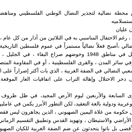
 محطة نضالية لتجذير النضال الوطني الفلسطيني ومناهض
استسلاميه
ن عليان
 رغم الاحتفال المناسبي به في الثلاثين من آذار من كل عام ، إ
ضالي ،أصبح فعلاً نضالياً مستمراً في عموم فلسطين التاريخية
صمود الأهل في مناطق 1948 وخوضهم صراع البقاء ، في الجلي
في سائر المدن ، والقرى الفلسطينية ، أو في المقاومة المت
عبي النضالي في الضفة الغربية ، الذي بات أكثر إصراراً على
 دحر الاحتلال وإهالة التراب على اتفاقيات العار الموقعة
ى السابعة والأربعين ليوم الأرض المجيد، في ظل ظروف
ربية ودولية بالغة التعقيد، لكن التطور الأبرز يكمن في عاملين
يل حكومة من غلاة اليمين الصهيوني ، الذين يجاهرون ليس فق
الأراضي والاستيطان ، وتهويد القدس وتطبيق التقسيم الزماني
قصى بل باتوا يتحدثون عن ضم الضفة الغربية للكيان الصهي