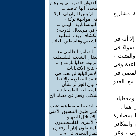
العدوان الصهيوني وتبرهن
مجدداً أنها عاصم ...
ة مشاريع
-
الرئيس البرازيلي- لولا-
في مواجهة تركة -
البولسانارية- اليمي ...
-
في مونديال الدوحة :
انكشاف زيف التطبيع
لا أنه في
الشعبي وفلسطين الغائب
...
 سواءً في
-
التضامن العالمي مع
ل ، والمثلث ،
نضال الشعب الفلسطيني
مرتبط جدلياً بارتفاع ...
صاعدة وفي
-
نتائج الانتخابات
 المضي في
الإسرائيلية لن تفت في
عضد المقاومة والانتفا ...
 مع العدو
-
بيان الجزائر بشأن
المصالحة الفلسطينية
شكلي وقفز عن قضايا الخ
 ومعطيات
...
-
الضفة الفلسطينية تشب
 هما :
على طوق التنسيق الأمني
ط بمصادرة
والاحتلال الصهيو ...
-
الأسرى الفلسطينيون
 والمكاني
المعتقلون إدارياً يرفعون
وني ، وعن
قفاز التحدي في م ...