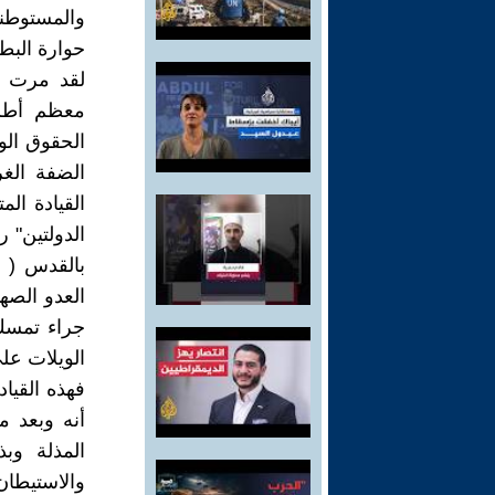
والمستوطني
حوارة البط
لقد مرت ا
معظم أطرا
الحقوق الو
الضفة الغر
القيادة ال
الدولتين" 
بالقدس ( و
العدو الصه
جراء تمسك 
الويلات على
فهذه القياد
المذلة وب
والاستيطا