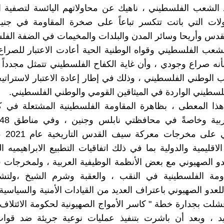
 الشعب الفلسطيني ، ناهيك عن محاولاتهم اليائسة لتصفية ا
ولات التي باتت تتكسر تباعاً على صخرة المقاومة في جني
قدس وأريحا وسائر المدن والبلدات والمخيمات في الضفة الفلس
 الشعب الفلسطيني وقواه الوطنية الحية أعادت الاعتبار للصراع
أنه صراع وجودي ، وأن غاية الكفاح الفلسطيني تتمثل مجدداً
ب الوطني الفلسطيني ، وذلك في إطار إعادة الاعتبار لاستراتيج
لسطيني الواردة في الميثاقين القومي والوطني الفلسطيني.
ذا المعطى ، بظاهرة المقاومة الفلسطينية المشتعلة في كا
جاءت لتبن
لاقليمية والدولية بما في ذلك اتفاقيات التطبيع الابراهيميه ا
و الصهيوني مع بعض الأنظمة الوظيفية العربية ، ولمخرجات ق
ومة الفلسطينية في النقب ، والعقبة وشرم الشيخ ،ولتشكل
 للعدو الصهيوني باعتراف العديد من القيادات الأمنية والسياسية
فشلت بجدارة خطة " كاسر الأمواج الصهيونية لحكومة الائتلاف 
يد ، وبعد أن باشرت بتنفيذ عمليات نوعية جريئة ضد قوات 