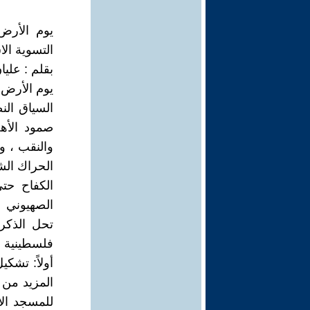
يوم الأرض
التسوية ال
بقلم : عليا
يوم الأرض ،
السياق الن
والنقب ، و
الحراك الش
الكفاح حتى
الصهيوني
تحل الذكر
فلسطينية وع
أولاً: تشك
المزيد من 
للمسجد الأ