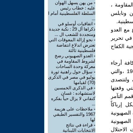
-
من يهن يسهل الهوان
لمقاومة ،
عليه : خطاب رئيس
ن ونابلس
السلطة الفلسطينية أمام ا
...
طينية.
-
اتفاقيات أوسلو في
ذكراها أل 29 : نكبة جديدة
 مع العدو
ومتجددة للشعب ال ...
 في تحرير
-
نحو إزالة المعوقات التي
تعترض اندلاع انتفاضة
ية الكفاح
فلسطينية ثالثة
-
العدو الصهيوني رضخ
لشروط المقاومة في
فة أرجاء
معركة وحدة الساحات
الضفة الغربية وخاصةً في محافظتي نابلس وجنين ، وفي مناطق 1948 ،والتي
-
سؤال حول راهنية ثورة
يوليو في مصر في الذكرى
ي على مخرجات معركة سيف القدس التاريخية عام 2021 ، ولتتصدى
(70) لقيامها
لتي وقعتها
-
في الذكرى الخمسين
لاستشهاده : غسان
مم التآمر
كنفاني لا يزال حياً بفكره
...
 إرباكاً
-
ملاحظات على هزيمة
 الصهيونية
1967 والتفسير الطبقي
لها
الصهيونية
-
قراءة في نتائج
الاحتلال
الانتخابات اللبنانية