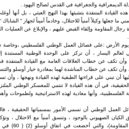
دلة الديمغرافية والجغرافية في القدس لصالح اليهود .
ه القيادة المتنفذة بتشبثها بهذا النهج العبثي ، بل أنها أوغ
ني ما جعلها وكيلاً أمنياً للاحتلال، وخادماً أميناً لجهاز " الشاباك
جال المقاومة وإلقاء القبض عليهم ، والإبلاغ عن العمليات الف
وم الأرض :على فصائل العمل الوطني الفلسطيني ،وخاصة تلك
 لعالم اليسار ، أن تركز على الوحدة الوطنية المستندة إ
 وأن تكف عن خطاب العلاقات العامة مع القيادة المتنفذة 
 وأن تكف عن خطاب المناشدة لهما بمغادرة خيار أوسلو والتنس
ا أن تبني على قراءتها الطبقية لهذه القيادة ونهجها ، وأن تس
لحقيقية، في أن هذه القيادة لا تنتمي للمعسكر الوطني الملتزم
ية الفلسطينية، وأنها معادية لهذه الاستراتيجية ولطموحات وأه
 العمل الوطني أن تسمي الأمور بمسمياتها الحقيقية ، فالق
الكيان الصهيوني بالوجود ، وتنسق أمنياً مع الاحتلال ، وتؤك
الإرهاب ( المقاومة)، والتي 