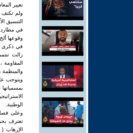
تغيير المعا
ولم تكتف هذ
التنسيق الأم
في مطاردة ر
وقوعها ألخ.
في ذكرى ي
زالت تنتمي
المقاومة ،
والمنظمة ،
ويتوجب عليه
بمسمياتها ا
الاستراتيج
الوطنية.
وعلى فصائل
تعترف بحق 