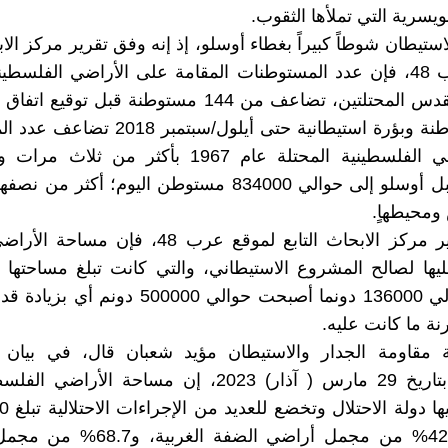
ويسرية التي تملأها الثقوب.
ستيطان شوطاً كبيراً بغطاء أوسلو، إذ إنه وفق تقرير مركز الاب
لموقع عرب 48، فإن عدد المستوطنات المقامة على الأراضي الفلسطي
الغربية والقدس المحتلتين، تضاعف من 144 مستوطنة قبل تو
515 مستوطنة وبؤرة استيطانية حتى أيلول/سبتمب
في الأراضي الفلسطينية المحتلة عام 1967 بأكثر من ث
252000 قبل أوسلو إلى حوالي 834000 مستوطن اليوم؛ أكثر
محيطهاٍ.
ووفق تقرير مركز الابحاث التابع لموقع عرب 48، فإن
عليها لصالح المشروع الاستيطاني، والتي كانت تبلغ مساحتها 
أوسلو حوالي 136000 دونما أصبحت حوالي 500000 دو
 مقاومة الجدار والاستيطان مؤيد شعبان قال، في بيان 
الخصوص بتاريخ 29 مارس ( آذار) 2023، إن مساحة الأراض
بما يعادل 42% من مجمل أراضي الضفة الغ