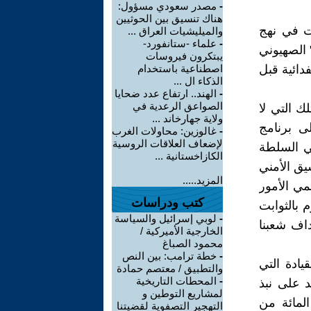
-
مصدر سعودي مسؤول:
هناك تنسيق بين الحوثيين
لت في نهج
والميليشيات العراق ...
-
علماء -ستانفورد-
 " الصهيوني
يبتكرون فيروسات
دائية قبل
اصطناعية باستخدام
الذكاء ال ...
-
الهند.. ارتفاع عدد ضحايا
الصواعق الرعدية في
 التي لا
ولاية جهارخاند ...
لى برنامج
-
غالوزين: محاولات الغرب
لإضعاف العلاقات الروسية
في السلطة
الكازاخستانية ...
يق الأمني
المزيد.....
مي الأمور
كتب ودراسات
 بالثوابت
-
لوبي إسرائيل والسياسة
داف شعبنا
الخارجية الأميركية /
محمود الصباغ
-
خطة ترامب: بين النص
يادة التي
والتطبيق / معتصم حمادة
-
المحطات التاريخية
د على نبذ
لمشاريع التوطين و
أخضعت في اتفاق أوسلو (2) ( 60) في المائة من
التهجير التصفوية لقضيتنا