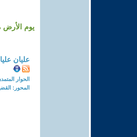
يوم الأرض م
عليان عليا
الحوار المتمدن-العدد: 7567 - 23
المحور: القضي