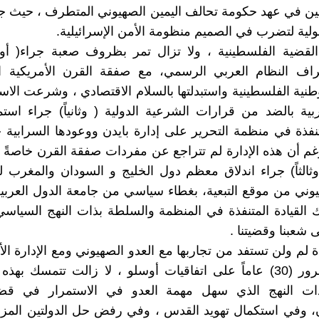
ن في عهد حكومة تحالف اليمين الصهيوني المتطرف ، حيث جا
ولية لتضرب في الصميم منظومة الأمن الإسرائيلية.
لقضية الفلسطينية ، ولا تزال تمر بظروف صعبة جراء( أولا
ف النظام العربي الرسمي، مع صفقة القرن الأمريكية ا
طنية الفلسطينية واستبدلتها بالسلام الاقتصادي ، وشرعت الا
بية بالضد من قرارات الشرعية الدولية ( وثانياً) جراء است
متنفذة في منظمة التحرير على إدارة بايدن ووعودها السرابية
رغم أن هذه الإدارة لم تتراجع عن مفردات صفقة القرن خاصةً ف
ثالثاً) جراء اندلاق معظم دول الخليج و السودان والمغرب ل
يوني من موقع التبعية، بغطاء سياسي من جامعة الدول العربية (
القيادة المتنفذة في المنظمة والسلطة بذات النهج السياس
 شعبنا وقضيتنا .
ة لم ولن تستفد من تجاربها مع العدو الصهيوني ومع الإدارة الأ
أنه وبعد مرور (30) عاماً على اتفاقيات أوسلو ، لا زالت تتمسك بهذ
ذات النهج الذي سهل مهمة العدو في الاستمرار في ق
ن، وفي استكمال تهويد القدس ، وفي رفض حل الدولتين المز