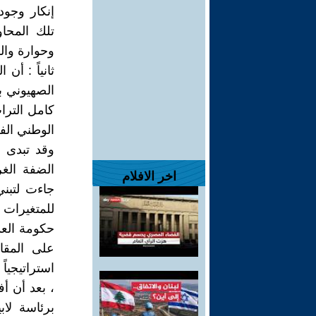
إنكار وجود
تلك المحا
وحوارة وال
ثانياً : أن
الصهيوني ب
كامل الترا
الوطني الف
وقد تبدى ه
اخر الافلام
للمتغيرات ا
حكومة العد
على المقا
استراتيجياً
، بعد أن أ
برئاسة لاب