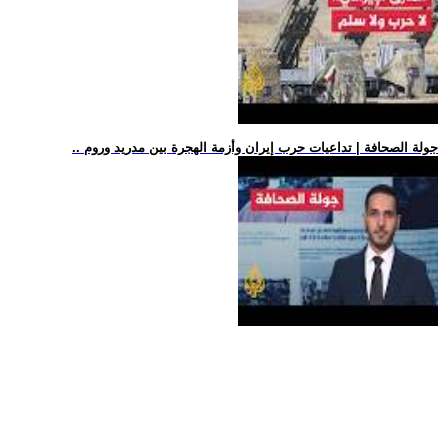
.. جولة الصحافة | تداعيات حرب إيران وأزمة الهجرة بين مدريد وروم