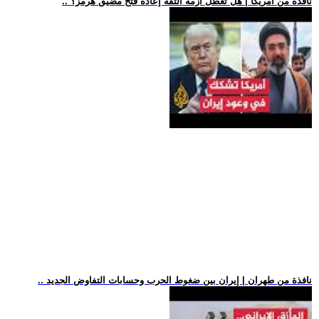
.. نافذة من أمريكا | هل تعطل أزمة الثقة إعادة فتح مضيق هرمز؟
.. نافذة من طهران | إيران بين ضغوط الحرب وحسابات التفاوض الجديد