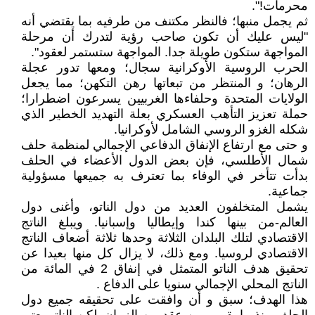
محرمات!".
ثم يجمل منبها؛ فالنظر مكتنف من طرفيه بما يقتضي أنه
"ليس عليك أن تكون صاحب رؤية لتدرك أن مرحلة
المواجهة ستكون طويلة جدا. المواجهة ستستمر لعقود".
الحرب الروسية الأوكرانية سجال؛ ومعها تدور عجلة
الرهان؛ و المنتظر من تبعاتها رهن التكهن؛ مما يجعل
الولايات المتحدة وحلفاءها الغربيين يسرعون اضطرارا؛
حملة تعزيز التأهب العسكري بعلة التهديد الخطير الذي
شكله الغزو الروسي الشامل لأوكرانيا.
و حتى مع ارتفاع الإنفاق الدفاعي الإجمالي لمنظمة حلف
شمال الأطلسي، فإن بعض الدول الأعضاء في الحلف
بدأت تتأخر في الوفاء بما تعترف به جميعها مسؤولية
جماعية.
يشمل المتخلفون العديد من دول الناتو، وأغنى دول
العالم-من بينها كندا وإيطاليا وإسبانيا. ويبلغ الناتج
الاقتصادي لتلك البلدان الثلاثة وحدها ثلاثة أضعاف الناتج
الاقتصادي لروسيا. ومع ذلك، لا يزال كل منها بعيدا عن
تحقيق هدف الناتو المتمثل في إنفاق 2 في المائة من
الناتج المحلي الإجمالي سنويا على الدفاع .
هذا الهدف؛ سبق و أن وافقت على تحقيقه جميع دول