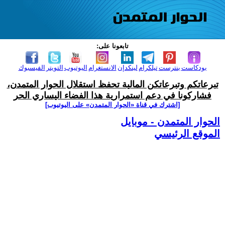
تابعونا على:
بودكاست
بنترست
تيلكرام
لينكدإن
الانستغرام
اليوتيوب
التويتر
الفيسبوك
تبرعاتكم وتبرعاتكن المالية تحفظ استقلال الحوار المتمدن،
فشاركونا في دعم استمرارية هذا الفضاء اليساري الحر
[اشترك في قناة ‫«الحوار المتمدن» على اليوتيوب]
الحوار المتمدن - موبايل
الموقع الرئيسي