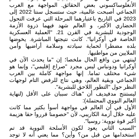
الأنغلوساكسوني بعض الحقائق. المواجهة مع الغرب
الجماعي أصبحت عالمية، حيث ستسجل سنتا 2022 إلى
2023 في التاريخ باعتبارهما المرحلة التي عرفت التحول
الحضاري الأكبر، و العالم شهد فيهما ذروة الأزمة
الوجودية للبشرية في القرن 21. "العملية العسكرية
الخاصة في أوكرانيا". كانت نتيجتها المباشرة. يخوضها
بلده مضطرا لحماية سيادته وسلامة أراضيها وأمن
الملايين من مواطنيها.
لينتهي من واقع الحال ملخصا؛ إن "ما يحدث الآن في
أوكرانيا ودونباس ليس مجرد "صراع إقليمي"، وإنما هو
شيء مختلف تماما. إنها مواجهة كاملة بين الغرب
الجماعي وبقية العالم، وهي نتاج للرفض التام لوجهات
النظر حول "التطور اللاحق للبشرية".
ليستنتج مدفيديف أن "هناك سببان على الأقل (لنهاية
العالم النووي المحتملة):
الأول في أن العالم في مواجهة أسوأ بكثير مما كانت
عليه خلال أزمة الكاريبي، لأن "خصومنا قرروا حقا هزيمة
أكبر قوة نووية: روسيا".
"السبب الثاني يعود لكون الأسلحة النووية قد تم
استخدامها من قبل من؟ وأين؟ مما يعني أنه لا توجد