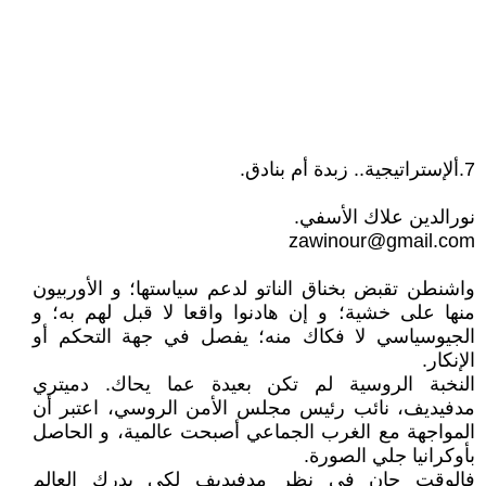
7.ألإستراتيجية.. زبدة أم بنادق.
نورالدين علاك الأسفي.
zawinour@gmail.com
واشنطن تقبض بخناق الناتو لدعم سياستها؛ و الأوربيون
منها على خشية؛ و إن هادنوا واقعا لا قبل لهم به؛ و
الجيوسياسي لا فكاك منه؛ يفصل في جهة التحكم أو
الإنكار.
النخبة الروسية لم تكن بعيدة عما يحاك. دميتري
مدفيديف، نائب رئيس مجلس الأمن الروسي، اعتبر أن
المواجهة مع الغرب الجماعي أصبحت عالمية، و الحاصل
بأوكرانيا جلي الصورة.
فالوقت حان في نظر مدفيديف لكي يدرك العالم