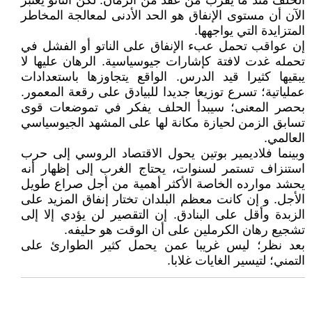
الحلف منذ ما يقرب من عقد من الزمان. لكن الناتو يعتبر
الآن أن مستوى الإنفاق هو الحد الأدنى لمعالجة المخاطر
المتزايدة التي يواجهها.
إن عواقب تحمل عبء الإنفاق على الناتو أو الفشل في
تحمله غدت لافتة كإشارات جيوسياسية. الرهان عليها لا
يبقيها كثيرا قيد الدرس. الواقع يتجاوزها باستعدادات
عملياتية؛ تسرع توزيعا جديدا للبيادق على رقعة المعمور.
بحصر المعنى؛ سيبدأ الحلف يفكر في تموضعات قوى
تسابق الزمن لحيازة مكانة لها على المشهد الجيوسياسي
العالمي.
وبينما فلاديمير بوتين يحول الاقتصاد الروسي إلى حرب
استنزاف تستمر لسنوات، يحتاج الغرب إلى إظهار أنه
يحشد موارده الخاصة الأكثر أهمية من أجل صراع طويل
الأجل. و إن كانت معظم البلدان تختار إنفاق المزيد على
الزبدة وأقل على البنادق. إن التقصير لن يؤدي إلا إلى
تشجيع رهان الكرملين على أن الوقت هو حليفه.
بعد نظر؛ ليس غريبا عمن يحمل كثير الطوارئ على
التمني؛ لتيسير الغايات غلابا.