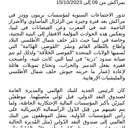
بمراكش من 09 إلى 15/10/2023
تدور الاجتماعات السنوية لمؤسسات بريتون وودز في
مراكش بعد فترة وجيزة من الزلزال المأساوي والأضرار
الناجمة عنه في المغرب وعن الفيضانات في ليبيا،
وتعكس هذه الحوادث المؤلمة الافتقار إلى البنية التحتية،
وخاصة في ليبيا حيث دَمّر حلف شمال الأطلسي البلاد
وأطاح بالنّظام القائم ونشَرَ "الفَوضى الهَدّامة" التي
تُسميها الولايات المتحدة "الفوضى الخَلاّقة" ولذلك لم تتم
صيانة سدود "درنة" في ليبيا التي كانت غنية، وأصبحت
فقيرة بفعل التدمير والخراب، وتحتاج تمويلات هائلة
لإعادة إعمار ما خربته جيوش حلف شمال الأطلسي
والمليشيات الإرهابية.
كان الرئيس الجديد للبنك العالمي والمديرة العامة
لصندوق النقد الدولي، قبل تَوَلِّي منْصِبَيْهِما، موظفيْن
كبيرَيْن بأكبر المؤسسات المالية الإحتكارية الخاصّة، ولما
يتم تعيينهم من قِبَل الدّول الرأسمالية الإمبريالية على
رأس المؤسسات الدّولية، ينتقل الموظفون من البنك
العالمي إلى صندوق النقد الدّولي (مثل المُديرة الحالية