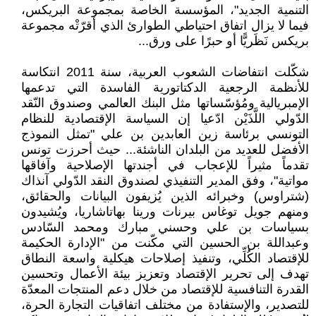
التنمية الجديد"، المؤسسة الخاصة بمجموعة البريكس،
فيما لا يزال اتفاق احتياطي الطوارئ الذي أقرّتْه مجموعة
بريكس نَظَريًّا أو حبرًا على ورق...
شكّلت انتفاضات الشعوب العربية، سنة 2011 انتكاسة
للأنظمة الرجعية الدكتاتورية الفاسدة التي تدعمها
الإمبريالية ومُؤسّساتها مثل البنك العالمي وصندوق النّقد
الدّولي اللَّذَيْن ادّعيا إن السياسة الإقتصادية للنظام
التونسي برئاسة زين العابدين بن علي "تمثل النموذج
الأفضل للعديد من البلدان الناشئة... حيث أحرزت تونس
تقدماً مثيراً للإعجاب في أجندتها الإصلاحية وآفاقها
مواتية"، وفق المدير التنفيذي لصندوق النقد الدّولي آنذاك
(شتراوس) وخبرائه الذين يُزيفون البيانات والحقائق،
ومنهم جويل توغاس بيرنات ورينا بهاتاشاريا، ويُشيدون
بسياسات بن علي وحسني مبارك ومحمد السّادس
وعبداللة بن الحسين التي مكّنت من "الإدارة الحكيمة
للإقتصاد الكُلِّي، وتنفيذ إصلاحات هيكلية واسعة النطاق
تهدف إلى تحرير الإقتصاد وتعزيز بيئة الأعمال وتحسين
القدرة التنافسية للإقتصاد من خلال دعم المنتجات المعدّة
للتصدير، والإستفادة من مختلف اتفاقيات التجارة الحرة،