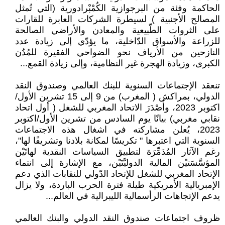
الحاكمة وفئة من البرجوازية الكُمْبْرادورية (التي تُمثل
المصالح الأجنبية ) لسيطرة الشركات العابرة للقارات
على الثروات الطّبيعية والمعادن والأراضي الصالحة
للزراعة والأسواق الدّاخلية، ما يؤدّي إلى زيادة عدد
النازحين من الأرياف نحو الضواحي الفقيرة للمُدُن
الكبرى، وزيادة الهجرة غير النظامية، وإلى زيادة القمع...
تنعقد الإجتماعات السنوية للبنك العالمي وصندوق النقد
الدولي، بمراكش ( المغرب) من 9 إلى 15 تشرين الأول/
اكتوبر 2023، وأَصْدَرَ الاتحاد المغربي للشغل ( أول اتحاد
نقابي مغربي) بيانًا يوم السادس من تشرين الأول/اكتوبر
2023، يُعلن مشاركته في اشغال هذه الاجتماعات
السنوية التي اعتبرها " تكريسًا لمكانة بلادنا وتشريفًا لها"،
رغم الآثار المُدَمِّرَة لتطبيق السياسات النقدية لهاتَيْن
المؤسَّسَتيْن المالية الدوليَّتَيْن، مع الإشارة إلى انتماء
الإتحاد المغربي للشغل للإتحاد الدّولي للنقابات الذي دعم
الإمبريالية الأمريكية طيلة فترة الحرب الباردة، ولا يزال
يدعم الإتجاهات الرأسمالية الليبرالية في العالم...
ظروف اجتماعات صندوق النقد الدولي والبنك العالمي