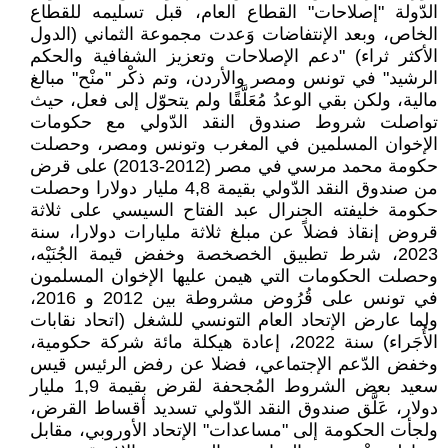
الدّولة "إصلاحات" القطاع العام، قبل تسليمه للقطاع
الخاص، وبعد الإنتفاضات وَعدت مجموعة الثماني (الدول
الأكثر ثراء) "دعم الإصلاحات وتعزيز الشفافية والحكم
الرشيد" في تونس ومصر والأردن، وتم ذكْر "منْح" مبالغ
مالية، ولكن بقي الوعدُ مُعَلَّقًا ولم يتحوّل إلى فعل، حيث
تواصلت شروط صندوق النقد الدّولي مع حكومات
الإخوان المسلمين في المغرب وتونس ومصر، وحصلت
حكومة محمد مرسي في مصر (2012-2013) على قرض
من صندوق النقد الدّولي بقيمة 4,8 مليار دولارا وحصلت
حكومة خليفته الجنرال عبد الفتاح السيسي على ثلاثة
قروض إنقاذ فضلاً عن مبلغ ثلاثة مليارات دولارا، سنة
2023، شرط تطبيق الخصخصة وخفض قيمة الجُنَيْه،
وحصلت الحكومات التي هيمن عليها الإخوان المسلمون
في تونس على قُرُوض مشروطة بين 2012 و 2016،
ولما عارض الإتحاد العام التونسي للشغل (اتحاد نقابات
الأُجَراء) سنة 2022، إعادة هيكلة مائة شركة حكومية،
وخفض الدّعم الإجتماعي، فضلا عن رفض الرئيس قيس
سعيد بعض الشروط المُجحفة لقرض بقيمة 1,9 مليار
دولار، عَلَّق صندوق النقد الدّولي تسديد أقساط القرض،
ولجأت الحكومة إلى "مساعدات" الإتحاد الأوروبي، مقابل