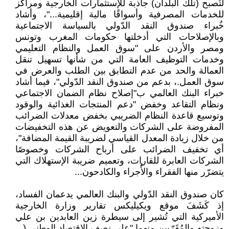
لتُصبح (تلك البلدان) جاذبة للإستثمارات الخارجية ومراكز
للخدمات المصرفية وأسواقًا مالية إقليمية..."، وأشاد
خُبراء صندوق النقد الدّولي بالسياسة الاجتماعية
وبالإصلاحات التي أدخلتها حكومات المغرب وتونس
ومصر والأردن على "سوق العمل والنظام التعليمي
وخدمات التوظيف العامة التي من شأنها تسهيل تنقل
العمالة والحد من عدم التطابق بين الطلب والعرض في
سوق العمل.، بدعم من صندوق النقد الدّولي"، فيما أشاد
خبراء البنك العالمي ب"إصلاح نظام الضمان الاجتماعي
ونظام التقاعد وخفض "دعم المنتجات الغذائية والوقود
وتوسيع قاعدة النظام الضريبي بخفض معدلات الضرائب
المفروضة على الشركات والتعويض عن هذه التخفيضات
من خلال زيادة المعدل القياسي لضريبة القيمة المضافة"،
أي تخفيف الضرائب على أرباح الشركات وخصوصًا
الشركات العابرة للقارات، وتعميم ضريبة الإستهلاك التي
يتضرّر منها الفقراء والأُجراء والكادحون...
كان صندوق النقد الدّولي والبنك العالمي يدعمان الفساد،
إذ كَشَفَ موقع ويكيليكس تقارير وزارة الخارجية
الأميركية التي تُشير إلى سيطرة زين العابدين بن علي
وزوجته والمُقَرّبين منهما "على نصف الاقتصاد الوطني (...