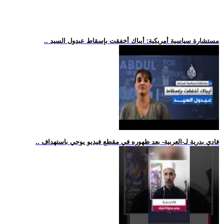
.. مستشارة سياسية أمريكية: أيباك أخفقت بإسقاط عبدول السيد
.. فادي بدرية لـ-العربية- بعد ظهوره في مقطع فيديو يوحي باستهداف