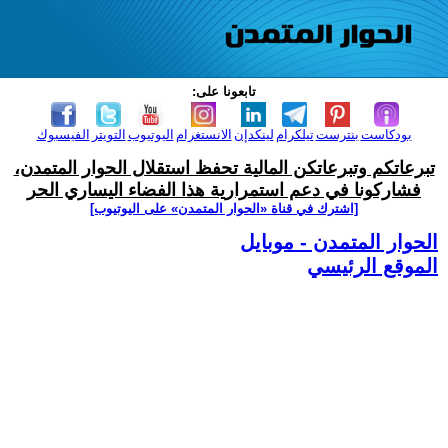
تابعونا على:
بودكاست
بنترست
تيلكرام
لينكدإن
الانستغرام
اليوتيوب
التويتر
الفيسبوك
تبرعاتكم وتبرعاتكن المالية تحفظ استقلال الحوار المتمدن،
فشاركونا في دعم استمرارية هذا الفضاء اليساري الحر
[اشترك في قناة ‫«الحوار المتمدن» على اليوتيوب]
الحوار المتمدن - موبايل
الموقع الرئيسي