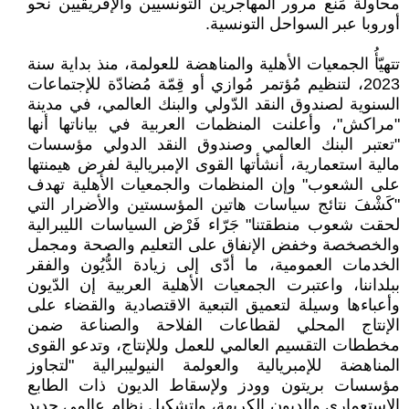
محاولة مَنْع مرور المهاجرين التونسيين والإفريقيين نحو
أوروبا عبر السواحل التونسية.
تتهيّأُ الجمعيات الأهلية والمناهضة للعولمة، منذ بداية سنة
2023، لتنظيم مُؤتمر مُوازي أو قِمّة مُضادّة للإجتماعات
السنوية لصندوق النقد الدّولي والبنك العالمي، في مدينة
"مراكش"، وأعلنت المنظمات العربية في بياناتها أنها
"تعتبر البنك العالمي وصندوق النقد الدولي مؤسسات
مالية استعمارية، أنشأتها القوى الإمبريالية لفرض هيمنتها
على الشعوب" وإن المنظمات والجمعيات الأهلية تهدف
"كَشْفَ نتائج سياسات هاتين المؤسستين والأضرار التي
لحقت شعوب منطقتنا" جَرّاء فَرْض السياسات الليبرالية
والخصخصة وخفض الإنفاق على التعليم والصحة ومجمل
الخدمات العمومية، ما أدّى إلى زيادة الدُّيُون والفقر
ببلداننا، واعتبرت الجمعيات الأهلية العربية إن الدّيون
وأعباءها وسيلة لتعميق التبعية الاقتصادية والقضاء على
الإنتاج المحلي لقطاعات الفلاحة والصناعة ضمن
مخططات التقسيم العالمي للعمل وللإنتاج، وتدعو القوى
المناهضة للإمبريالية والعولمة النيوليبرالية "لتجاوز
مؤسسات بريتون وودز ولإسقاط الديون ذات الطابع
الاستعماري والديون الكريهة، ولتشكيل نظام عالمي جديد