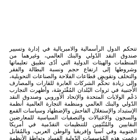
تتحكم الدول الرأسمالية والامبريالية في إدارة وتسيير
صندوق النقد الدّولي والبنك العالمي، وغيرهما من
المنظمات والهيئات الدولية التي أدّى تطبيق تعليماتها
وشروطها إلى ارتفاع حجم ونسبة البطالة والفقر
والتخلف وتقويض قطاعات الفلاحة والصناعات التحويلية،
وإلى زيادة تحكُّم الشركات العابرة للقارات والمصارف
الأجنبية في ثروات البُلدان المُقْتَرِضَة، وأظهرت التجارب
دَعْم الولايات المتحدة والإتحاد الأوروبي وصندوق النقد
الدّولي والبنك العالمي ومنظمة التجارة العالمية أنظمة
الإستبداد والإستغلال الفاحش والإضطهاد وسياسات القمع
والسجون والاغتيالات والتصفيات السياسية للمعارضين
النقابيين والمُنْتَمِين للتنظيمات التقدّمية في أمريكا
الجنوبية وفي آسيا وإفريقيا والوطن العربي، وبالمُقابل
دعمت هذه المُؤسسات الدّولية الفساد وتواطؤ الأنظمة