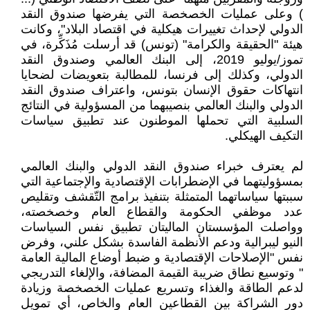
) وعلى عمليات الخصخصة التي يفرضها صندوق النقد
الدولي لإحداث تغييرات هيكلية في اقتصاد البلاد"، وكانت
هيئة "الحقيقة والكرامة" (تونس) قد أرسلت مُذَكِّرة، في
تموز/يوليو 2019، إلى البنك العالمي وصندوق النقد
الدولي، وكذلك إلى فرنسا، للمطالبة بتعويضات لضحايا
انتهاكات حقوق الإنسان بتونس، واعتراف صندوق النقد
الدولي والبنك العالمي بنصيبهما من المسؤولية في النتائج
السلبية التي تحملها الموطنون عند تطبيق سياسات
التكيف الهيكلي.
لم يعترف خبراء صندوق النقد الدولي والبنك العالمي
بمسؤوليتهما في الإضطرابات الإقتصادية والإجتماعية التي
سببتها سياساتهما المتمثلة بتنفيذ برامج التّقشف وتقليص
عدد موظفي الحكومة والقطاع العام وخصخصته،
وواصلت المؤسستان الماليتان تطبيق نفس السياسات
النيو ليبرالية ودعم الأنظمة الفاسدة بشكل علني، وفرض
نفس "الإصلاحات الإقتصادية و ضبط أوضاع المالية العامة
" وتوسيع نطاق ضريبة القيمة المضافة، والإلغاء التدريجي
لدعم الطاقة والغذاء وتسريع عمليات الخصخصة وزيادة
دور الشراكة بين القطاعين العام والخاص، أي تمويل