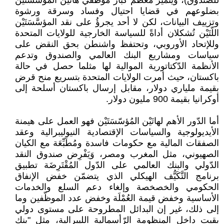
للصندوق)، ويتميز معظم كبار مُوظّفي هاتَيْن المُؤَسَّسَتَيْن
بضلوعهم في قضايا احتيال وفساد وسرقة ورشوة
وتزييف البيانات، لكن لا أحد يجرؤُ على نقد المؤسَّسَتَيْن
اللّتَيْن تُشكلان أداةً للسياسة الخارجية للولايات المتحدة
وللإتحاد الأوروبي، وتحتفظ واشنطن بحق النقض على
سياسات ومشاريع البنك العالمي والصندوق وتدعم
الأنظمة الدّكتاتورية الموالية لها مثلما حصل في حالة
باكستان، حيث أمرت الولايات المتحدة بتسريع منح قرض
بقيمة ملياري دولار، مقابل إرسال باكستان أسلحة إلى
أوكرانيا بقيمة 900 مليون دولار.
أما الدّور الأهم لهاتَيْن المُؤسّسَتَيْن فهو العمل على هيمنة
الأيديولوجية والسياسات الإقتصادية النيوليبرالية وعقد
الصفقات المالية مع حكومات فاسدة ومُطَبِّعَة مع الكيان
الصهيوني، مثل المغرب ومصر، وَيَفْرِض صندوق النقد
الدّولي والبنك العالمي على الدّول المُقْتَرِضَة تطبيق
برنامج التَّكَيُّف الهيكلي الذي يتضمّن خفض الإنفاق
الحكومي والخصخصة وإلغاء دعم السلع والخدمات
الأساسية وخفض قيمة العُمْلَة وخفض عدد الموظّفين وما
إلى ذلك، غير إن البدائل المطروحة على مستوى دولي
بقيت داخل المنظومة الرّأسمالية الليبرالية، مثل "بنك