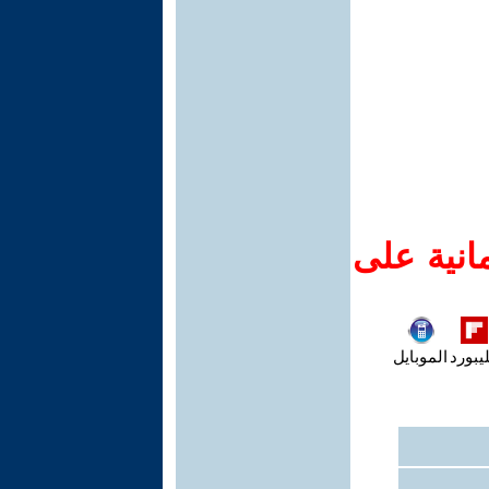
انية على
يبورد
الموبايل