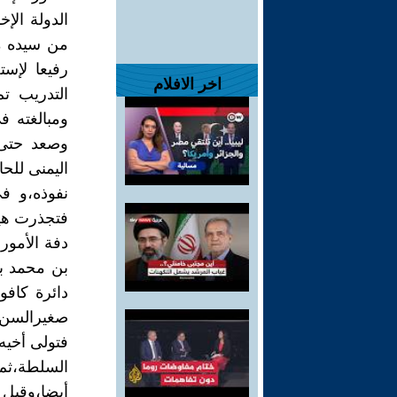
الدولة الإ
من سيده مح
رفيعا لإست
اخر الافلام
التدريب ت
ومبالغته ف
وصعد حتى 
اليمنى لل
نفوذه،و ف
فتجذرت هي
دفة الأمور
بن محمد بن
دائرة كافو
صغيرالسن أ
فتولى أخيه
السلطة،ثم
أيضا،وقيل 