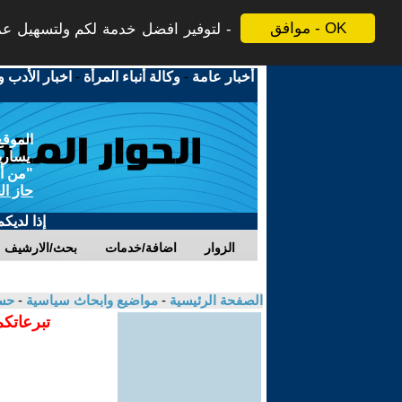
موافق - OK
لتوفير افضل خدمة لكم ولتسهيل عملي
أخبار عامة
-
وكالة أنباء المرأة
-
اخبار الأدب و
الموقع
يسارية
"من أج
حاز ال
إذا لديك
الزوار
اضافة/خدمات
بحث/الارشيف
الصفحة الرئيسية
-
مواضيع وابحاث سياسية
-
حس
تبرعاتكم