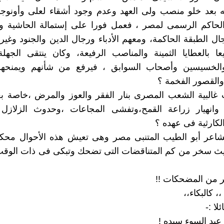
ه بعد خلو منصب ولى العهد وعدم وجود أشقاء لعلى وأونوجو
الحاكم الرسمى لمصر ، فعمل فورا على إستمالة الحاشية وا
جال الطبقة الحاكمة، ومعهم الأدباء ورجال الدين والجنود وغير
ا بالعطايا الثمينة والمناصب الرفيعة، وكان ينتقى الجهل
الخسيسين وأصحاب السوابق ، فيرفع من شأنهم ويمنحهم
القصور الفخمة ؟
ت غالبية الشعب المصرى بنار الفقر والعوز والمرض ،خاصة ب
ل وانهيار زراعة القمح،وتفشى المجاعات ،وحدوث الزلازل 
لكارثية فى عهده ؟
شاعر أبو الطيب المتنبى مصر وهى تعيش هذه الأحوال محكوم
 سخر من كم المتناقضات التى تضحك وتبكى فى ذات الوقت قا
ر من المضحكات !!
 كالبكاء،،
لا :-
 عبد السوء سيده !