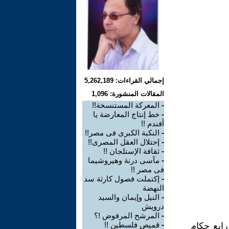
إجمالي القراءات: 5,262,189
المقالات المنشورة: 1,096
-
المعركة المستنسخة!!
-
خط إنتاج المعارضة يا
أفندم !!
-
النكبة الكبرى فى مصر!!
-
إحتلال العقل المصرى!!
-
ثقافة الإستلجان !!
-
مآسى درنة وهيروشيما
فى مصر !!
-
إكتملت فصول كارثة سد
النهضة
-
النيل وإيمان والسيد
درويش
-
المرشح المرفوض !؟
-
قميص فلسطين !!
 968م) والذى يعتبر رابع حكام