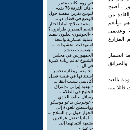
في روما كانت مثمر ...
ر ، أصبح
-
قائد الفرقة 76 يقدم
لبوتين تقريرا مفصلا حول
لقادة من
الوضع في قطاع دو ...
هم ،وأنعم
-
محمد صلاح: لماذا اختار
النجم المصري طرابزون؟
ة وعديمى
-
-الحوثيون- يعلنون تنفيذ
 المزارع
عملية عسكرية واسعة
استهدفت -تحشيدات ...
-
هيغسيث يحشد
عد انحسار
الجمهوريين في مجلس
الشيوخ لدعم زيادة كبيرة
والحرائق
في ال ...
-
جامعة بريطانية تخسر
استئنافها في قضية فصل
ة بالعبد
أكاديمي بسبب انتقا ...
-
تهديد إيراني بـ-إغراق
ئلا بيته
الخليج في الظلام-..
رسائل -بالغة الجدي ...
-
غوتيريش يدعو موسكو
وواشنطن للعودة إلى
الحوار حول نزع السلاح ...
-
ألمانيا تعتقل عراقيين
بشبهة انتمائهما إلى
-داعش-