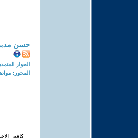
حسن مدبو
الحوار المتمدن-العدد: 7759 - 23
المحور: مواض