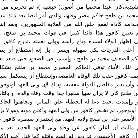
خشيدية،كان عبدا مخصيا من أصول( حبشية )، تم تحريره من 
مد بن طغج حاكم مصر وقتها، والذى أمر أيضا بعد ذلك بتدري
خدامه كأداة لقمع خلق الله من الغلابة المقهورين، وبعد إنت
م تعيين كافور هذا قائدا كبيرا في قوات محمد بن طغج، وم
ى إظهار الولاء لسيده وتاج رأسه وولى نعمته ،تدرج كافور
أعلى الدرجات بكل سهولة ويسر ، بل إنه إستطاع أن يصب
حاكم الضعيف محمد بن طغج ، وإستمر فى الصعود حتى صعد نج
ى تلك الأثناء توفى الحاكم المصرى محمد بن طغج بشك
منة كافور عقب تلك الوفاة الغامضة،وإستطاع أن يستكمل سي
، وأن يدير مفاصل الدولة بنفسه، وذلك لإن ولى العهد أونوجو
 طغج كان لا يزال صبياً صغيرا جدا وقت وفاة والده، و بالت
ر وإمتدت ،حيث دعا له الخطباء علي المنابر، وتجاهلوا الحا
ونوجور، ثم تخلص كافور من ولى العهد وأعلن موته وهو لا يزا
 الأصغر على بن طغج ولاية العهد، مع إستمرار سيطرة كافور ع
 مالبث أن أعلن كافور عن وفاة ولى العهد الجديد بعد م
أن كافور الأخشيدى قد دس له السم وقتله كما قتل أخيه الأكب