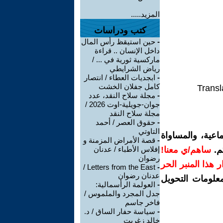
المزيد.....
كتب ودراسات
-
حين استيقظ رأس المال
داخل الإنسان .. قراءة
ماركسية ثورية في ... /
رياض الشرايطي
-
ابجديات العطاء / انتصار
كامل جفلان الخشت
Transl
-
مجلة سلاح النقد، عدد
جوان-جويلية-اوت 2026 /
مجلة سلاح النقد
-
حقوق العصر / أحمد
التاوتي
اعية، والمساواة
-
قصة الأمراض المزمنة و
م.
ساهم/ي معنا!
إفلاس الأطباء / عدنان
رضوان
رار هذا المنبر الحر
Letters from the East /
-
عدنان رضوان
معلومات التحويل
-
العولمة الرأسمالية:
جدل المجرد والملموس /
فاخر جاسم
-
سياسة حفار الساق / د.
خالد زغريت