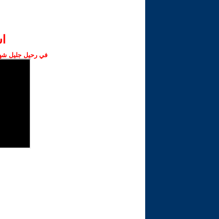
ا‫
في رحيل جليل شهبا