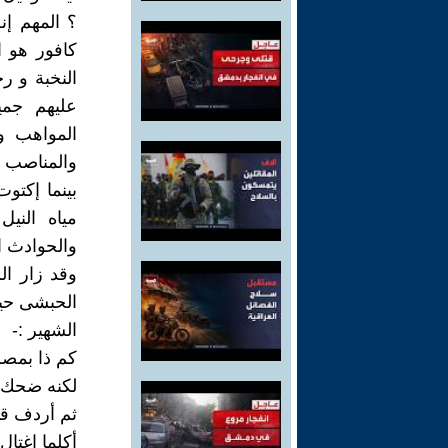
؟ المهم إن
كافور هو 
النخبة و ر
عليهم جميع
المواهب و
والمناصب و
بينما إكتو
مياه الني
والحوادث ا
وقد زار ال
الحبشى حيث
الشهير :-
كم ذا بمص
لكنه ضحك ،،
ثم أردف قائ
أكلما إغتال