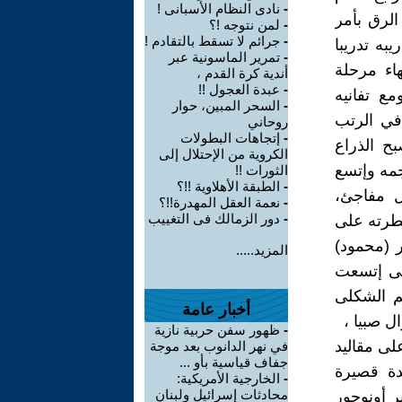
-
نادى النظام الأسبانى !
الرق بأمر
-
لمن نتوجه !؟
-
جرائم لا تسقط بالتقادم !
به تدريبا
-
تمرير الماسونية عبر
هاء مرحلة
أندية كرة القدم ،
-
عبدة العجول !!
ع تفانيه
-
السحر المبين، حوار
 في الرتب
روحاني
-
إتجاهات البطولات
ح الذراع
الكروية من الإحتلال إلى
مه وإتسع
الثورات !!
-
الطبقة الأهلاوية !!؟
ل مفاجئ،
-
نعمة العقل المهدرة!!؟
-
دور الزمالك فى التغييب
طرته على
ر (محمود)
المزيد.....
الى إتسعت
كم الشكلى
أخبار عامة
ل صبيا ،
-
ظهور سفن حربية نازية
لى مقاليد
في نهر الدانوب بعد موجة
جفاف قياسية بأو ...
دة قصيرة
-
الخارجية الأمريكية:
محادثات إسرائيل ولبنان
ر أونوجور