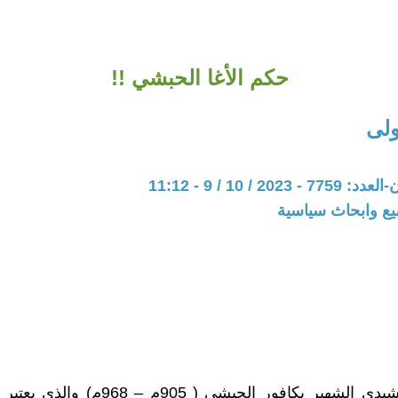
حكم الأغا الحبشي !!
لى
20 / 10 / 9 - 11:12
يع وابحاث سياسية
كافور الإخشيدي الشهير بكافور الحبشى ( 905م –