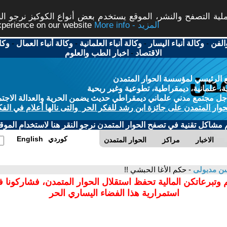
ة التصفح والنشر، الموقع يستخدم بعض أنواع الكوكيز نرجو النق
More info - المزيد
experience on our website
الفن
-
وكالة أنباء اليسار
-
وكالة أنباء العلمانية
-
وكالة أنباء العمال
-
وكا
الاقتصاد
-
اخبار الطب والعلوم
 الرئيسي لمؤسسة الحوار المتمدن
، علمانية، ديمقراطية، تطوعية وغير ربحية
ل مجتمع مدني علماني ديمقراطي حديث يضمن الحرية والعدالة الاجتم
حوار المتمدن على جائزة ابن رشد للفكر الحر والتى نالها أعلام في الفك
م مشاكل تقنية في تصفح الحوار المتمدن نرجو النقر هنا لاستخدام الموقع
كوردي
English
الاخبار
مراكز
الحوار المتمدن
ن مدبولى
- حكم الأغا الحبشي !!
 وتبرعاتكن المالية تحفظ استقلال الحوار المتمدن، فشاركونا 
استمرارية هذا الفضاء اليساري الحر