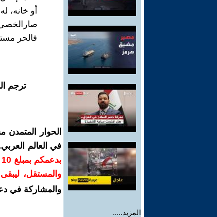
أو خانه، ل
صارالخصى إم
فالحر مستعب
ترجم ال
الحوار المتمدن م
في العالم العربي
ب
والمستقل، ليبقى ص
والمشاركة في دع
المزيد.....