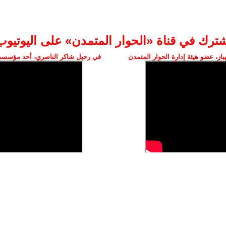
شترك في قناة «الحوار المتمدن» على اليوتيوب
ز، عضو هيئة إدارة الحوار المتمدن
في رحيل شاكر الناصري، أحد مؤسسي 