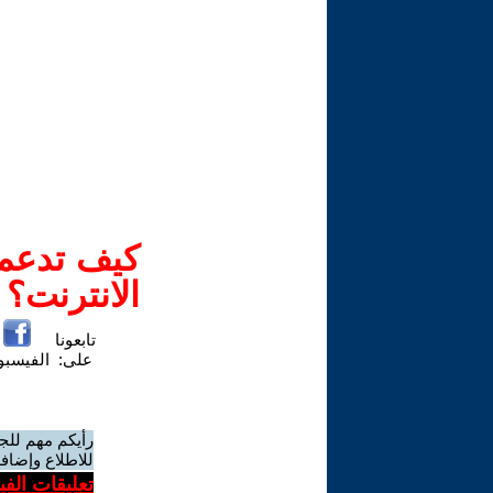
كيف تدعم-
الانترنت؟
تابعونا
على:
الفيسب
رأيكم مهم للج
للاطلاع وإضافة
تعليقات الف