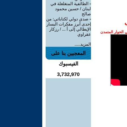
-
الطائفية المتغلغلة في
لبنان / حسين محمود
صالح
-
صدى دولي لكتاباتي: من
إحدى أبرز مفكرات اليسار
الإيطالي إلى أ ... / رزكار
الحوار المتمدن
عقراوي
المزيد.....
المعجبين بنا على
الفيسبوك
3,732,970