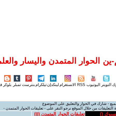
ين الحوار المتمدن واليسار والعلم
وك
التويتر
اليوتيوب
RSS
الانستغرام
لينكدإن
تيلكرام
بنترست
تمبلر
بلوكر
فل
ميع - شارك في الحوار والتعليق على الموضوع
 التعليقات من خلال الموقع نرجو النقر على - تعليقات الحوار المتمدن -
يسبوك (
)
تعليقات الحوار المتمدن (
0
)