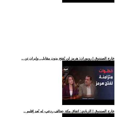
.. خارج الصندوق | رويوران: هرمز لن يُفتح بدون مقابل.. وإيران تن
.. خارج الصندوق | الزيادي: اتفاق مكة -تحالف ردعي- له بُعد إقليم