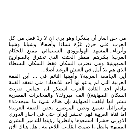
من حق العار أن يفتخّر! وهو يرى ان لا ردّ فعل من كل
العرب على حرق غزّة نساءا وأطفالا وشبابا وشيبا
وأبرياء...المشهد الهوليوودي السينمائي ممتع للحكام
العرب! يسّرهم منظر الجثث الذي تحترق بالصواريخ
الصهوينية وهي تضرب السكان فقط السكان البسطاء
الذي هم بلا أمل في العيش الرغيد آصلا...
أين الجامعة العربية؟ وأمينها النائم في ... أين القمة
العربية التي لم يدعو لها آحد للانعقاد! متى تنعقد القمة
مادام احد القادة العرب استنكر ان حماس ضربت
السكان الصهاينة)) الف مبروك؟ والمخابرات المصرية
تنشر انها ابلغت الصهاينة بإن هناك شيء ما سيحدث!!!
واسرائيل تسمع وتظن الموضوع يخص الضفة الغربية!
اما قناة العربية فهي تحشر إيران حتى في اخبار الدوري
الاوربي حشرا! اسمعوها وانظروا رؤيتها للتدمير البشري
الممنهج وانظروا صمت القلوب اللاعربية.. هل هناك الان