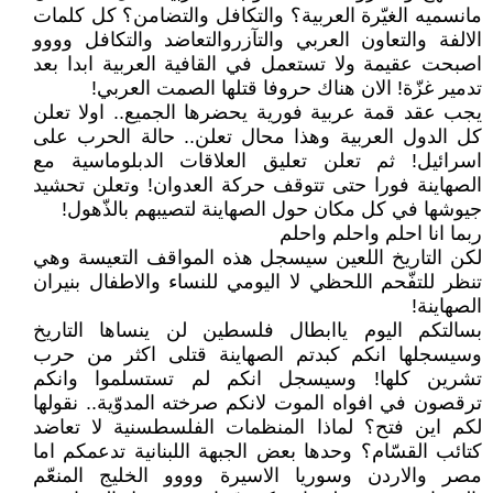
مانسميه الغيّرة العربية؟ والتكافل والتضامن؟ كل كلمات
الالفة والتعاون العربي والتآزروالتعاضد والتكافل وووو
اصبحت عقيمة ولا تستعمل في القافية العربية ابدا بعد
تدمير غزّة! الان هناك حروفا قتلها الصمت العربي!
يجب عقد قمة عربية فورية يحضرها الجميع.. اولا تعلن
كل الدول العربية وهذا محال تعلن.. حالة الحرب على
اسرائيل! ثم تعلن تعليق العلاقات الدبلوماسية مع
الصهاينة فورا حتى تتوقف حركة العدوان! وتعلن تحشيد
جيوشها في كل مكان حول الصهاينة لتصيبهم بالذّهول!
ربما انا احلم واحلم واحلم
لكن التاريخ اللعين سيسجل هذه المواقف التعيسة وهي
تنظر للتفّحم اللحظي لا اليومي للنساء والاطفال بنيران
الصهاينة!
بسالتكم اليوم ياابطال فلسطين لن ينساها التاريخ
وسيسجلها انكم كبدتم الصهاينة قتلى اكثر من حرب
تشرين كلها! وسيسجل انكم لم تستسلموا وانكم
ترقصون في افواه الموت لانكم صرخته المدوّية.. نقولها
لكم اين فتح؟ لماذا المنظمات الفلسطسنية لا تعاضد
كتائب القسّام؟ وحدها بعض الجبهة اللبنانية تدعمكم اما
مصر والاردن وسوريا الاسيرة وووو الخليج المنعّم