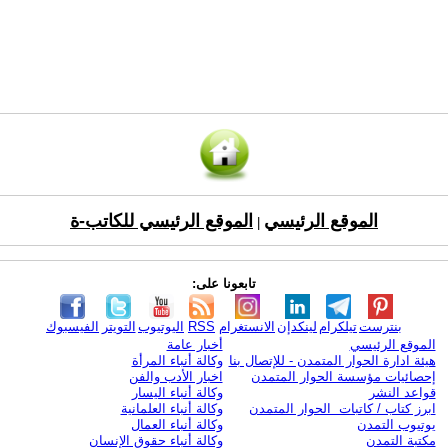
الموقع الرئيسي
الموقع الرئيسي للكاتب-ة
|
تابعونا على:
بنترست
تيلكرام
لينكدإن
الانستغرام
RSS
اليوتيوب
التويتر
الفيسبوك
الموقع الرئيسي
أخبار عامة
هيئة ادارة الحوار المتمدن - للإتصال بنا
وكالة أنباء المرأة
إحصائيات مؤسسة الحوار المتمدن
اخبار الأدب والفن
قواعد النشر
وكالة أنباء اليسار
ابرز كتاب / كاتبات الحوار المتمدن
وكالة أنباء العلمانية
يوتيوب التمدن
وكالة أنباء العمال
مكتبة التمدن
وكالة أنباء حقوق الإنسان