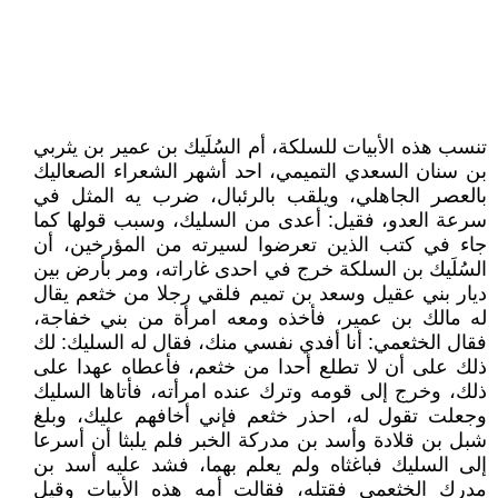
تنسب هذه الأبيات للسلكة، أم السُلَيك بن عمير بن يثربي
بن سنان السعدي التميمي، احد أشهر الشعراء الصعاليك
بالعصر الجاهلي، ويلقب بالرئبال، ضرب يه المثل في
سرعة العدو، فقيل: أعدى من السليك، وسبب قولها كما
جاء في كتب الذين تعرضوا لسيرته من المؤرخين، أن
السُلَيك بن السلكة خرج في احدى غاراته، ومر بأرض بين
ديار بني عقيل وسعد بن تميم فلقي رجلا من خثعم يقال
له مالك بن عمير، فأخذه ومعه امرأة من بني خفاجة،
فقال الخثعمي: أنا أفدي نفسي منك، فقال له السليك: لك
ذلك على أن لا تطلع أحدا من خثعم، فأعطاه عهدا على
ذلك، وخرج إلى قومه وترك عنده امرأته، فأتاها السليك
وجعلت تقول له، احذر خثعم فإني أخافهم عليك، وبلغ
شبل بن قلادة وأسد بن مدركة الخبر فلم يلبثا أن أسرعا
إلى السليك فباغثاه ولم يعلم بهما، فشد عليه أسد بن
مدرك الخثعمي فقتله، فقالت أمه هذه الأبيات وقيل