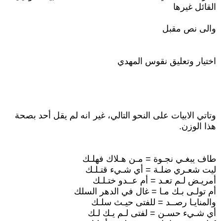
القائل غيرها
والى نص مقبل
اختيار وتعليق نقوس المهدي
وتاتي الابيات على النحو التالي، غير انه لم يقل أحد بصحة
هذا الوزن.
طاف يبغـي نجـوة = مـن هـلاك فهلـك
ليت شعـري ضلـة = أي شـيء قتـلـك
أمريـض لـم تعـد = أم عــدو ختـلـك
أم تولـى بـك مـا = غال في الدهر السلك
والمنايـا رصــد = للفتى حيـث سلـك
أي شـيء حسـن = لفتى لـم يـك لـك