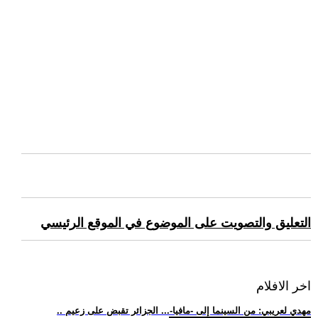
التعليق والتصويت على الموضوع في الموقع الرئيسي
اخر الافلام
.. مهدي لعريبي: من السينما إلى -مافيا-... الجزائر تقبض على زعيم