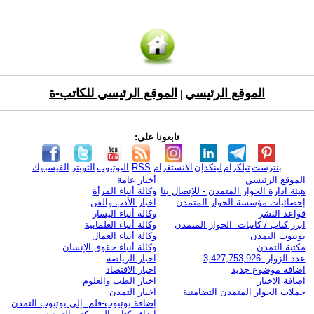
الموقع الرئيسي
الموقع الرئيسي للكاتب-ة
|
تابعونا على:
بنترست
تيلكرام
لينكدإن
الانستغرام
RSS
اليوتيوب
التويتر
الفيسبوك
الموقع الرئيسي
أخبار عامة
هيئة ادارة الحوار المتمدن - للإتصال بنا
وكالة أنباء المرأة
إحصائيات مؤسسة الحوار المتمدن
اخبار الأدب والفن
قواعد النشر
وكالة أنباء اليسار
ابرز كتاب / كاتبات الحوار المتمدن
وكالة أنباء العلمانية
يوتيوب التمدن
وكالة أنباء العمال
مكتبة التمدن
وكالة أنباء حقوق الإنسان
عدد الزوار: 3,427,753,926
اخبار الرياضة
اضافة موضوع جديد
اخبار الاقتصاد
اضافة الاخبار
اخبار الطب والعلوم
حملات الحوار المتمدن التضامنية
اخبار التمدن
إضافة يوتيوب-فلم إلى يوتيوب التمدن