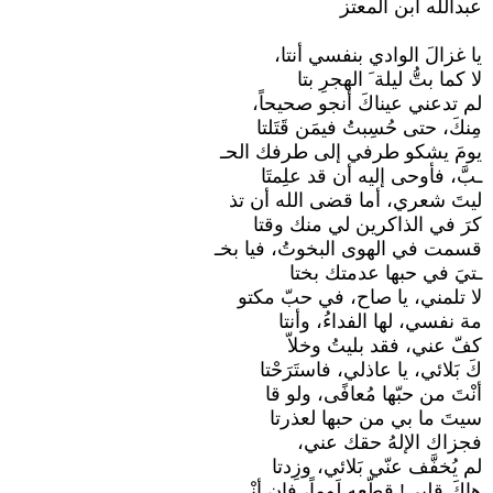
عبدالله ابن المعتز
يا غزالَ الوادي بنفسي أنتا،
لا كما بتُّ ليلة َ الهجرِ بتا
لم تدعني عيناكَ أنجو صحيحاً،
مِنكَ، حتى حُسِبتُ فيمَن قَتَلتا
يومَ يشكو طرفي إلى طرفك الحـ
ـبَّ، فأوحى إليه أن قد علِمتَا
ليتَ شعري، أما قضى الله أن تذ
كرَ في الذاكرين لي منك وقتا
قسمت في الهوى البخوتُ، فيا بخـ
ـتيَ في حبها عدمتك بختا
لا تلمني، يا صاح، في حبّ مكتو
مة نفسي، لها الفداءُ، وأنتا
كفّ عني، فقد بليتُ وخلاّ
كَ بَلائي، يا عاذلي، فاستَرَحْتا
أنْتَ من حبّها مُعافًى، ولو قا
سيتَ ما بي من حبها لعذرتا
فجزاك الإلهُ حقك عني،
لم يُخفَّف عنّي بَلائي، وزِدتا
هاكَ قلبي! قطّعه لَوماً، فإن أنْـ