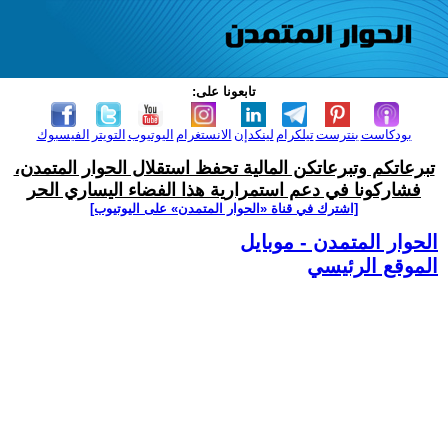
تابعونا على:
بودكاست
بنترست
تيلكرام
لينكدإن
الانستغرام
اليوتيوب
التويتر
الفيسبوك
تبرعاتكم وتبرعاتكن المالية تحفظ استقلال الحوار المتمدن،
فشاركونا في دعم استمرارية هذا الفضاء اليساري الحر
[اشترك في قناة ‫«الحوار المتمدن» على اليوتيوب]
الحوار المتمدن - موبايل
الموقع الرئيسي