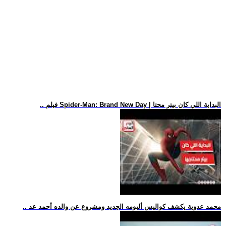
.. فيلم Spider-Man: Brand New Day | البداية اللي كان بيتر محتا
.. محمد عدوية يكشف كواليس ألبومه الجديد ومشروع عن والده أحمد عد