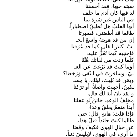
سيته حبها، فقد أحسنتا
لد فيها كان آدم ما خلف
في الناس غير شرة بنتا
أيها القلبُ هل تُطيقُ اصطباراً،
طالما قد أطعتني، فصبرتا
إن من قد هويتهُ واسعَ الحـ
ـبّ، كثيرَ القِلى كما قد عَرَفتا
فاجتنِبه كيما تَعُزُّ عليه،
كلّما زدت من لقائك هُنْتَا
أوَما كنتَ قد نَزَغتَ عن الغـ
ـيّ، وسافرتَ في التّقى وَرَجَعتا؟
وبمَن قد بُلِيتَ، ليتَك، يا مِسـ
ـكينُ، أحببتَ واصلاً، أو ترَكتا
و لقد بانَ أنهُ لكَ قالٍ،
مخلفُ الوعدِ، خائنٌ لو عقلتا
أبداً منعمٌ يعلقُ وعداً،
فإذا قلتَ: هاتهِ ‍ قال: حتى
طالما كنتَ حائداً قبلَ هذا،
عن حبالِ الهوى فكيفَ وقعتا
ما أرى، في الهوى، لإبليسَ ذنباً،