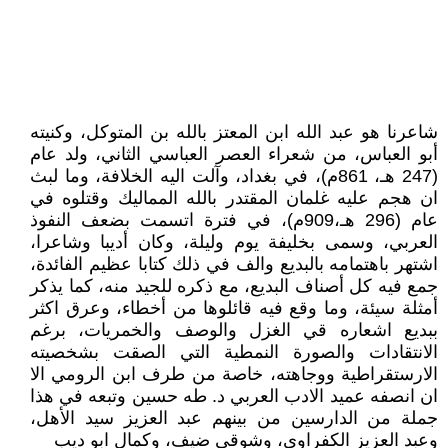
شاعرنا هو عبد الله ابن المعتز بالله بن المتوكل، وكنيته
أبو العباس، من شعراء العصر العباسي الثاني، ولد عام
(247 هـ، 861م)، في بغداد، وآلت اليه الخلافة، وما لبث
ان هجم عليه غلمان المقتدر بالله المماليك وقتلوه في
عام (296 هـ،909م)، في فترة اتسمت بضعف النفوذ
العربي، وسمى بخليفة يوم وليلة، وكان أديبا وشاعرا،
اشتهر باهتمامه بالبديع والف في ذلك كتابا عظيم الفائدة،
جمع فيه كل أصناف البديع، مع ذكره للجيد منه، كما يذكر
أمثلة سيئة، وما وقع فيه قائلوها من أخطاء، وعرق اكثر
ببديع اشعاره قي الغزل والوصف والخمريات، برغم
الانتقادات والصورة النمطية التي الصقت بشخصيته
الارستقراطية ووجاهته، خاصة من طرف ابن الرومي الا
ان انصفه عميد الادب العربي د. طه حسين وتبعه في هذا
جملة من الدارسين من بينهم عبد العزيز سيد الأهل،
وعبد العزيز الكفراوي، وشوقي ضيف، وكمال ابو ديب