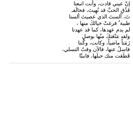
إنّ عيني قادت، وأنت اتبعتا
فَذُقِ الحبَّ قد نُهِيتَ، فخالَفـ
تَ، ألستَ الذي عصيتَ ألستا
ظبية ٌ فرغتْ خيالكَ منها ،
لم يدم عهدها، كما قد عهدتا
ولقد مَتّعَتكَ منْها بوصلٍ
زَمَناً ماضياً، وكانت، وكُنتا
فاسلُ عنها، فالآن وقتُ التسلي،
قَطَعَت منك حبلَها، فانبتّا