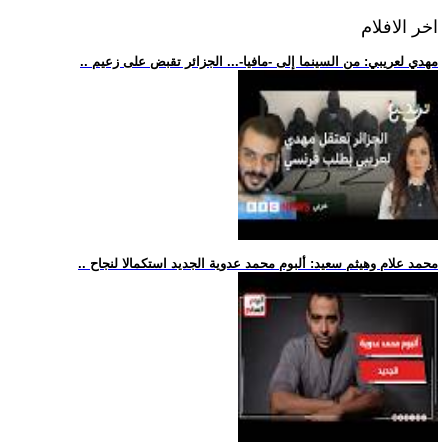
اخر الافلام
.. مهدي لعريبي: من السينما إلى -مافيا-... الجزائر تقبض على زعيم
.. محمد علام وهيثم سعيد: ألبوم محمد عدوية الجديد استكمالا لنجاح