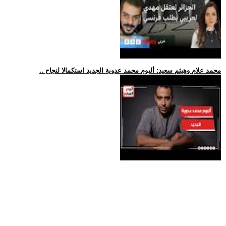
.. محمد علام وهيثم سعيد: ألبوم محمد عدوية الجديد استكمالا لنجاح