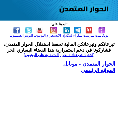
تابعونا على:
بودكاست
بنترست
تيلكرام
لينكدإن
الانستغرام
اليوتيوب
التويتر
الفيسبوك
تبرعاتكم وتبرعاتكن المالية تحفظ استقلال الحوار المتمدن،
فشاركونا في دعم استمرارية هذا الفضاء اليساري الحر
[اشترك في قناة ‫«الحوار المتمدن» على اليوتيوب]
الحوار المتمدن - موبايل
الموقع الرئيسي