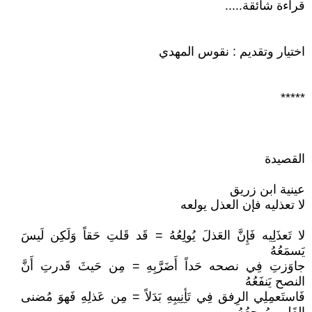
قراءة شائقة.....
اختيار وتقديم : نقوس المهدي
*****
القصيدة
عينية ابن زريق
لا تعذليه فإن العذل يولعه
لا تَعذَلِيه فَإِنَّ العَذلَ يُولِعُهُ = قَد قَلتِ حَقاً وَلَكِن لَيسَ
يَسمَعُهُ
جاوَزتِ فِي نصحه حَداً أَضَرَّبِهِ = مِن حَيثَ قَدرتِ أَنَّ
النصح يَنفَعُهُ
فَاستَعمِلِي الرِفق فِي تَأِنِيبِهِ بَدَلاً = مِن عَذلِهِ فَهوَ مُضنى