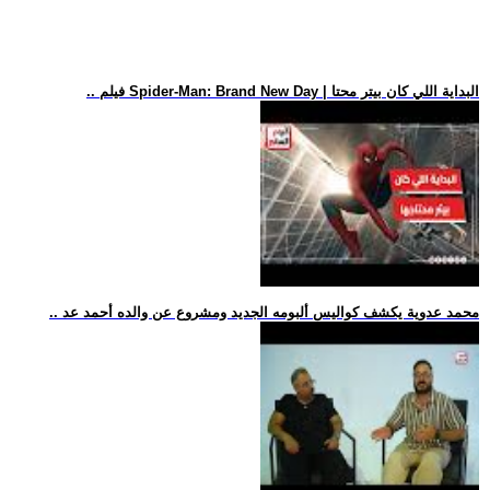
.. فيلم Spider-Man: Brand New Day | البداية اللي كان بيتر محتا
.. محمد عدوية يكشف كواليس ألبومه الجديد ومشروع عن والده أحمد عد