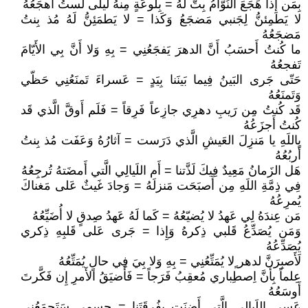
بِمَن إِذا هَجَعَ النُوّامُ بِتُّ لَهُ = بِلَوعَةٍ مِنهُ لَيلى لَستُ أَهجَعُهُ
لا يَطمِئنُّ لِجَنبي مَضجَعُ وَكَذا = لا يَطمَئِنُّ لَهُ مُذ بِنتُ
مَضجَعُهُ
ما كُنتُ أَحسَبُ أَنَّ الدهرَ يَفجَعُنِي = بِهِ وَلا أَنَّ بِي الأَيّامَ
تَفجعُهُ
حَتّى جَرى البَينُ فِيما بَينَنا بِيَدٍ = عَسراءَ تَمنَعُنِي حَظّي
وَتَمنَعُهُ
قَد كُنتُ مِن رَيبِ دهرِي جازِعاً فَرِقاً = فَلَم أَوقَّ الَّذي قَد
كُنتُ أَجزَعُهُ
بِاللَهِ يا مَنزِلَ العَيشِ الَّذي دَرَست = آثارُهُ وَعَفَت مُذ بِنتُ
أَربُعُهُ
هَل الزَمانُ مَعِيدٌ فِيكَ لَذَّتنا = أَم اللَيالِي الَّتي أَمضَتهُ تُرجِعُهُ
فِي ذِمَّةِ اللَهِ مِن أَصبَحَت مَنزلَهُ = وَجادَ غَيثٌ عَلى مَغناكَ
يُمرِعُهُ
مَن عِندَهُ لِي عَهدُ لا يُضيّعُهُ = كَما لَهُ عَهدُ صِدقٍ لا أُضَيِّعُهُ
وَمَن يُصَدِّعُ قَلبي ذِكرهُ وَإِذا = جَرى عَلى قَلبِهِ ذِكري
يُصَدِّعُهُ
لَأَصبِرَنَّ لدهر ٍلا يُمَتِّعُنِي = بِهِ وَلا بِيَ فِي حالٍ يُمَتِّعُهُ
عِلماً بِأَنَّ اِصطِباري مُعقِبُ فَرَجاً = فَأَضيَقُ الأَمرِ إِن فَكَّرتَ
أَوسَعُهُ
عَسى اللَيالي الَّتي أَضنَت بِفُرقَتَنا = جِسمي سَتَجمَعُنِي