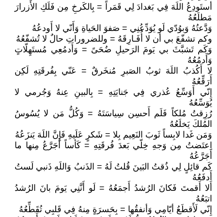
أستَودِعُ اللَهَ فِي بَغدادَ لِي قَمَراً = بِالكَرخِ مِن فَلَكِ الأَزرارَ
مَطلَعُهُ
وَدَّعتُهُ وَبوُدّي لَو يُوَدِّعُنِي = صَفوَ الحَياةِ وَأَنّي لا أَودعُهُ
وكم تشفّعَ بي أن لا أُفَـارِقَهُ = وللضروراتِ حالٌ لا تُشفّعُهُ
وَكَم تَشبَّثَ بي يَومَ الرَحيلِ ضُحَىً = وَأَدمُعِي مُستَهِلّاتٍ
وَأَدمُعُهُ
لا أَكُذبُ اللَهَ ثوبُ الصَبرِ مُنخَرقٌ = عَنّي بِفُرقَتِهِ لَكِن
أَرَقِّعُهُ
إِنّي أَوَسِّعُ عُذري فِي جَنايَتِهِ = بِالبينِ عِنهُ وَجُرمي لا
يُوَسِّعُهُ
رُزِقتُ مُلكاً فَلَم أَحسِن سِياسَتَهُ = وَكُلُّ مَن لا يُسُوسُ
المُلكَ يَخلَعُهُ
وَمَن غَدا لابِساً ثَوبَ النَعِيم بِلا = شَكرٍ عَلَيهِ فَإِنَّ اللَهَ يَنزَعُهُ
اِعتَضتُ مِن وَجهِ خِلّي بَعدَ فُرقَتِهِ = كَأساً أَجَرَّعُ مِنها ما
أَجَرَّعُهُ
كَم قائِلٍ لِي ذُقتُ البَينَ قُلتُ لَهُ = الذَنبُ وَاللَهِ ذَنبي لَستُ
أَدفَعُهُ
أَلا أَقمتَ فَكانَ الرُشدُ أَجمَعُهُ = لَو أَنَّنِي يَومَ بانَ الرُشدُ
اتبَعُهُ
إِنّي لَأَقطَعُ أيّامِي وَأنفقُها = بِحَسرَةٍ مِنهُ فِي قَلبِي تُقَطِّعُهُ