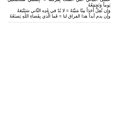
يَوماً وَتَجمَعُهُ
وَإِن تُغِلُّ أَحَدَاً مِنّا مَنيَّتَهُ = لا بُدّ في غَدِه الثّاني سَيَتْبَعَهُ
وإن يدم أبداً هذا الفراق لنا = فَما الَّذي بِقَضاءِ اللَهِ يَصنَعُهُ