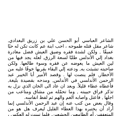
الشاعر العباسي أبو الحسن علي بن زريق البغدادي,
شاعر مقل قتله طموحه ، احب ابنة عم كانت تكن له حبًا
عميقًا , ولكن لشدة فقره وضيق العيش فضل مغادرة
بغداد إلي الأندلس طلبًا لسعة الرزق, لعله يجد فيها من
لين العيش ما يعوضه عن فقره وسوء طالعها. ولكن
صاحبته تشبثت به, ودعته إلي البقاء بقربها خوفًا عليه من
الأخطار, فلم ينصت لها . وقصد الأمير أبا الخيبر عبد
الرحمن الأندلسي في الأندلس, ومدحه بقصيدة بليغة,
فأعطاه عطاء قليلاً. وبعد ان عاد الى الخان الذي نزل به
تذكر فراق حبيبته , وما تحمّله من مشاق ومتاعب من
اجلها , فاعتل واصابه الغم والهم ثم لفظ انفاسه.
وقال بعض من كتب عنه إن عبد الرحمن الأندلسي إنما
أراد أن يختبره بهذا العطاء القليل ليعرف هل هو من
المتعففين أم الطامعين الجشعين, فلما تبينت له العكس ،