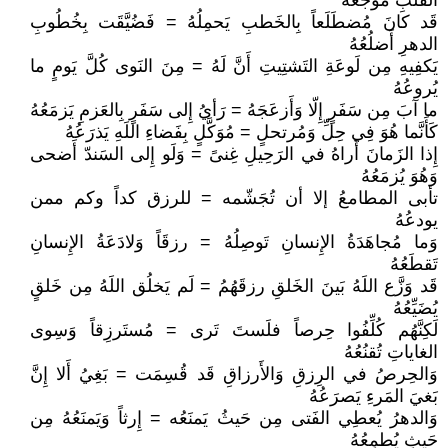
القَلبِ مُوجعُهُ
قَد كانَ مُضطَلَعاً بِالخَطبِ يَحمِلُهُ = فَضُيَّقَت بِخُطُوبِ
الدهرِ أَضلُعُهُ
يَكفِيهِ مِن لَوعَةِ التَشتِيتِ أَنَّ لَهُ = مِنَ النَوى كُلَّ يَومٍ ما
يُروعُهُ
ما آبَ مِن سَفَرٍ إِلّا وَأَزعَجَهُ = رَأيُ إِلى سَفَرٍ بِالعَزمِ يَزمَعُهُ
كَأَنَّما هُوَ فِي حِلِّ وَمُرتحلٍ = مُوَكَّلٍ بِفَضاءِ اللَهِ يَذرَعُهُ
إِذا الزَمانَ أَراهُ في الرَحِيلِ غِنىً = وَلَو إِلى السَندّ أَضحى
وَهُوَ يُزمَعُهُ
تأبى المطامعُ إلا أن تُجَشّمه = للرزق كداً وكم ممن
يودعُهُ
وَما مُجاهَدَةُ الإِنسانِ تَوصِلُهُ = رزقَاً وَلادَعَةُ الإِنسانِ
تَقطَعُهُ
قَد وَزَّع اللَهُ بَينَ الخَلقِ رزقَهُمُ = لَم يَخلُق اللَهُ مِن خَلقٍ
يُضَيِّعُهُ
لَكِنَّهُم كُلِّفُوا حِرصاً فلَستَ تَرى = مُستَرزِقاً وَسِوى
الغاياتِ تُقنُعُهُ
وَالحِرصُ في الرِزقِ وَالأَرزاقِ قَد قُسِمَت = بَغِيُ أَلا إِنَّ
بَغيَ المَرءِ يَصرَعُهُ
وَالدهرُ يُعطِي الفَتى مِن حَيثُ يَمنَعُه = إِرثاً وَيَمنَعُهُ مِن
حَيثِ يُطمِعُهُ