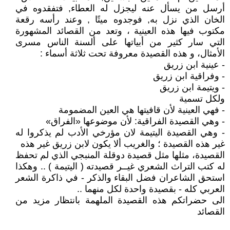
أرسل من يسأل عنه ليجزل له العطاء, فتفقدوه في
الخان الذي نزل به, فوجدوه ميتًا , وعند رأسه رقعة
مكتوب فيها هذه العينية ، وتعد من القصائد المشهورة
التي سار كثير من أبياتها على ألسنة الناس مسرى
الأمثال، و هذه القصيدة معروفة تحت ثلاثة أسماء :
- عينية ابن زريق
- وفراقية ابن زريق
- ويتيمة ابن زريق
ولكل تسمية
- فهي العينية لأن قافيتها هي العين المضمومة
- وهي القصيدة الفراقية: لأن موضوعها «الفراق»
- وهي القصيدة اليتيمة لان مؤرخي الأدب لم يذكروا له
غير هذه القصيدة ؛ والغريب ألا يكون لابن زريق غير هذه
القصيدة، مثلها مثل قصيدة دوقلة المنبجي الذي لم تحفظ
له كتب التراث الشعري غيــر قصيدته ( اليتيمة ) .. وهكذا
استحق الشاعران فضل البقاء والذكر - في ذاكرة الشعر
العربي كله - بقصيدة واحدة لكل منهما ..
الى حضراتكم هذه القصيدة الملهمة بانتظار مزيد من
القصائد