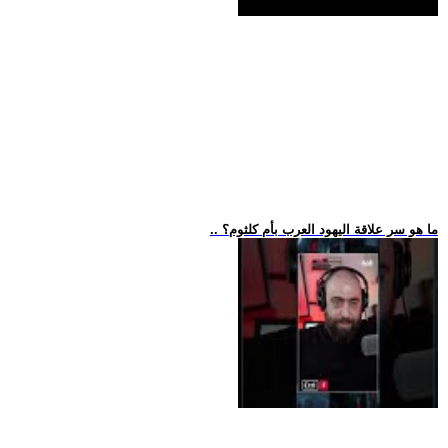
.. ما هو سر علاقة اليهود العرب بأم كلثوم؟