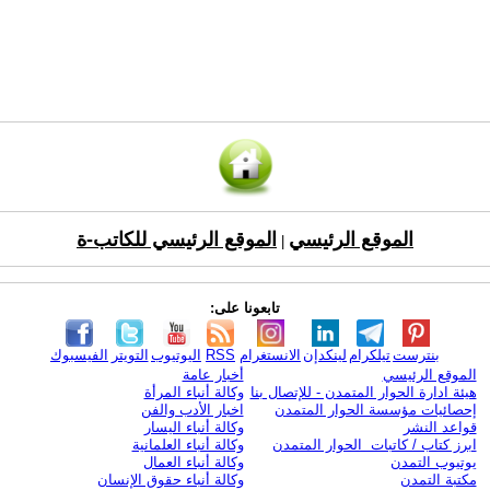
الموقع الرئيسي
الموقع الرئيسي للكاتب-ة
|
تابعونا على:
بنترست
تيلكرام
لينكدإن
الانستغرام
RSS
اليوتيوب
التويتر
الفيسبوك
الموقع الرئيسي
أخبار عامة
هيئة ادارة الحوار المتمدن - للإتصال بنا
وكالة أنباء المرأة
إحصائيات مؤسسة الحوار المتمدن
اخبار الأدب والفن
قواعد النشر
وكالة أنباء اليسار
ابرز كتاب / كاتبات الحوار المتمدن
وكالة أنباء العلمانية
يوتيوب التمدن
وكالة أنباء العمال
مكتبة التمدن
وكالة أنباء حقوق الإنسان