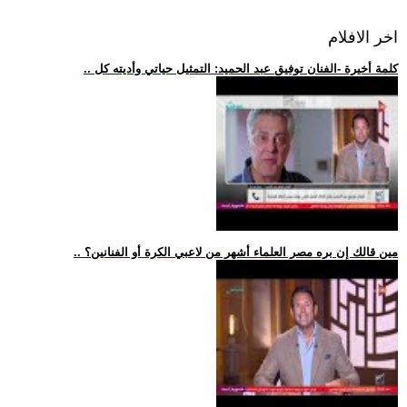
اخر الافلام
.. كلمة أخيرة -الفنان توفيق عبد الحميد: التمثيل حياتي وأديته كل
.. مين قالك إن بره مصر العلماء أشهر من لاعبي الكرة أو الفنانين؟