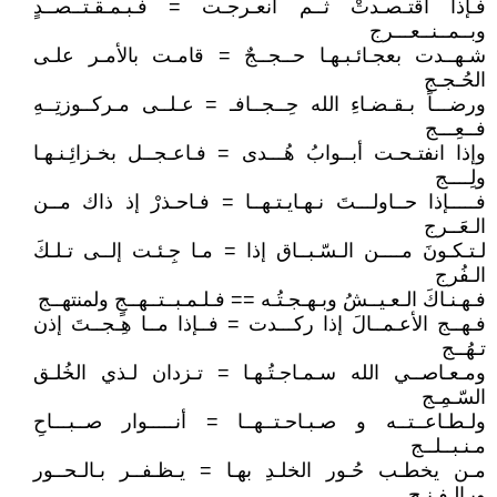
فـإذا اقتـصـدتْ ثــم انعـرجـت = فـبـمـقـتــصــدٍ
وبــمــنــعـــرج
شـهــدت بعجـائـبـهـا حــجــجٌ = قامـت بالأمـر علـى
الحُـجـج
ورضـــاً بـقـضـاءِ الله حِــجــافـ = عـلــى مـركــوزتِــهِ
فــعِـــج
وإذا انفتـحـت أبــوابُ هُـــدى = فـاعـجــل بخـزائِـنـهـا
ولِــــج
فـــــإذا حــاولـــتَ نـهـايـتـهــا = فـاحـذرْ إذ ذاك مــن
الـعَــرج
لـتـكـونَ مــــن الـسّـبــاق إذا = مـا جِـئـت إلــى تـلـكَ
الـفُرج
فـهـنـاكَ الـعـيــشُ وبـهـجـتُـه == فـلـمـبــتــهــجٍ ولمنتهــج
فـهــج الأعـمــالَ إذا ركـــدت = فــإذا مــا هِـجــتَ إذن
تـهُــج
ومـعـاصــي الله سـمـاجـتُـهـا = تـزدان لـذي الخُلـق
السّـمِـج
ولـطـاعــتــه و صـبـاحـتــهــا = أنـــــوار صــبـــاحِ
مـنـبــلــج
مـن يخطـب حُـور الخلـدِ بهـا = يـظـفــر بـالـحــور
وبـالـفـنـج