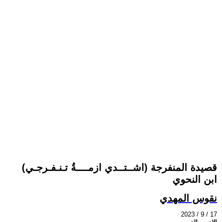
قصيدة المنفرجة (اشــتــدي ازمــــةُ تـنـفـرجـي)
ابن النحوي
نقوس المهدي
2023 / 9 / 17