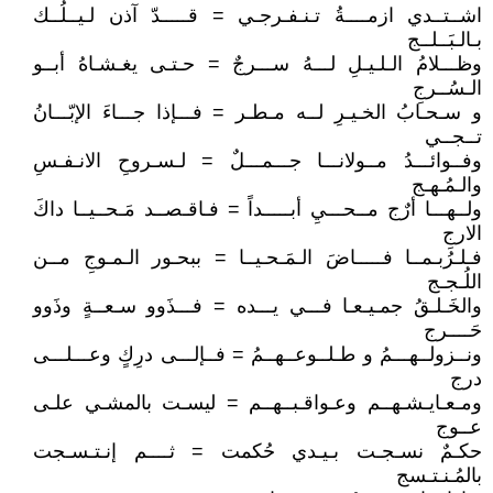
اشــتــدي ازمــــةُ تـنـفـرجـي = قـــــدّ آذن لـيــلُــك
بـالـبَــلــج
وظـــلامُ الـلـيـلِ لـــهُ ســـرجٌ = حـتـى يغـشـاهُ أبــو
الـسُــرجِ
و سـحـابُ الخـيـرِ لــه مـطـر = فـــإذا جـــاءَ الإبّـــانُ
تــجــي
وفــوائـــدُ مــولانـــا جـــمـــلٌ = لـسـروحِ الانـفـسِ
والـمُـهـج
ولــهـــا أرٌج مــحـــيِ أبـــــداً = فـاقـصــد مَـحــيــا داكَ
الارجِ
فـلـرُبـمــا فـــــاضَ الـمَـحـيــا = ببحـور الـمـوجِ مــن
اللُـجـج
والخَـلـقُ جمـيـعـا فـــي يـــده = فـــذَوو سـعــةٍ وذَوو
حَــــرج
ونــزولــهـــمُ و طـلــوعــهــمُ = فــإلـــى درِكٍ وعـــلـــى
درج
ومـعـايـشـهــم وعـواقـبــهــم = ليسـت بالمشـي علـى
عــوج
حكـمٌ نسـجـت بـيـدي حُكمت = ثــــم إنـتـسـجت
بالمُـنـتـسج