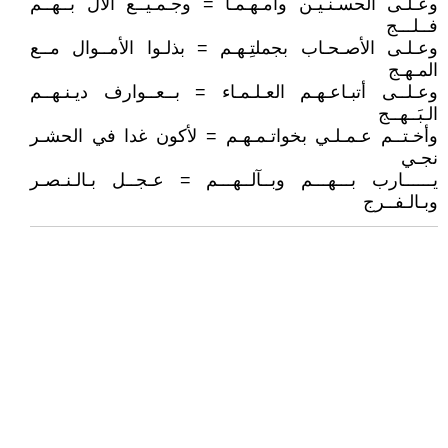
وعـلـى الحسـنـيـن وأمـهـمـا = وجـمـيــع الآل بــهــم
فــلـــج
وعـلـى الأصـحـاب بجملتِـهـم = بذلـوا الأمــوال مــع
المـهـج
وعـلــى أتبـاعـهـم العـلـمـاء = بــعــوارف ديـنـهــم
الـبَــهــج
وأخـتــم عـمـلـي بخواتـمـهـم = لأكون غدا في الحشـر
نجـي
يــــــارب بـــهـــم وبــآلــهـــم = عـجــل بـالـنـصـر
وبـالـفــرج