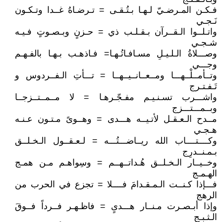
فـكـن المـرضـيّ لـهـا بـتُـقـى = تـرضـاهُ غــدا وتـكـون
نَـجـي
واتـلــوا الـقــرآن بـقـلـب ذي = حـزنٍ وبـصـوتٍ فـيـه
شـجـي
وصـــلاةُ الـلـيـلِ مسـافـاتُـهـا= فـاذهـب بـهـا بالفـهـم
وجـــي
وتــأمــلْــهـــا ومــعــانــيــهــا = تـــأتِ الـفــردوس و
تَـفـتـرج
واشـــرب تسـنـيـم مفـجّـرهـا = لا مــمــتــزجــا
وبــمـــتـــزج
مــدح الـعـقـل لأتـيــه هـــدى = وهــوىً مـتـون عـنـه
هـجـي
وكــــتــــاب الله ريــاضـــتُـــه = لـعـقــول الـخـلــق
بـمـنــدرِج
وخــيــار الـخـلــق هُـداتــهــم = وسِواهـم مـن همـج
الهـمـج
فـــإذا كـنــت الـمـقـدامَ فــــلا = تجزع في الحرب من
الرهج
وإذا أبـصـرت مـنــار هـــدىٍ = فاظـهـر فــرداً فــوقَ
الـثـبـج