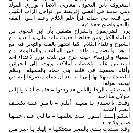
المعروف بابن النحوي، مغاربي الاصل، توزري المولد
وهي مدينة في أقصى إفريقية من نواحي الزاب الكبير.
من قلعة بني حماد، قرأ علم الكلام وعلم اصول الفقه
والنحو واصبح حجة فيه..
يرى المترجمون والشراح متفقين بأن ابن النحوي من
العلماء الكبار ومن حفاظ الحديث تتلمذ على يد العديد من
الشيوخ وعلماء الكلام، كما اشتهر بالفقه والتبحر فيه مع
الزهد والتصوف، ولقد لقي المتاعب والمقاومة من
الفقهاء والرؤساء، حيث خرج من بلدته توزر لاعتداء احد
المتغلبين عليه واغتصاب أملاكه، وتوجه إلى الجزائر،
وأقام بمسجد في قلعة بني حماد بالمسيلة، ونظم
القصيدة مبتهلا بها إلى الله بعد أن دعاه متضرعا إليه في
تهجده بقوله:
لبست ثوب الرجا والناس قد رقدوا = فقمت أشكـوا إلـى
مـولاي مـا أجـد
وقلت: يا سيـدي يـا منتهـى أملـي = يا مـن عليـه بكشـف
الضـر أعتمـد
أشكـو إلـيـك أمــورا أنــت تعلمـهـا = ما لـي علـى حملهـا
صبـر ولا جلـد
وقـد مــددت يــدي بالـضـر مشتكـيـا = إليـك يـا خيـر مـن