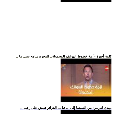
.. كلمة أخيرة -أزمة خطوط الهواتف المحمولة.. المخرج سامح سند: ما
.. مهدي لعريبي: من السينما إلى -مافيا-... الجزائر تقبض على زعيم