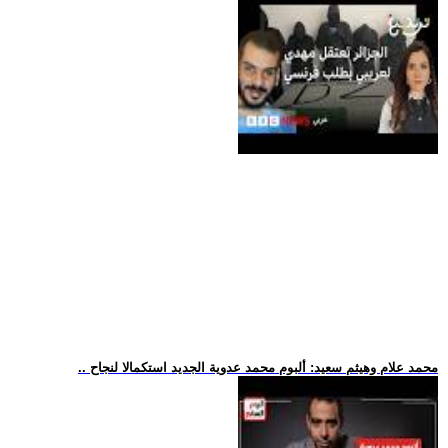
.. محمد علام وهيثم سعيد: ألبوم محمد عدوية الجديد استكمالا لنجاح