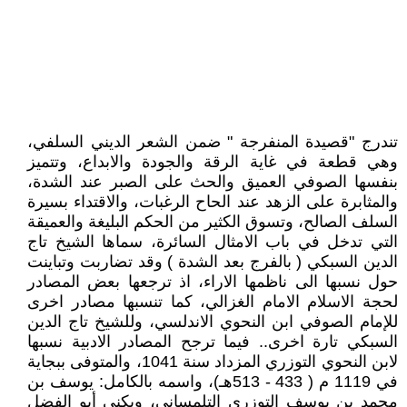
تندرج "قصيدة المنفرجة " ضمن الشعر الديني السلفي،
وهي قطعة في غاية الرقة والجودة والابداع، وتتميز
بنفسها الصوفي العميق والحث على الصبر عند الشدة،
والمثابرة على الزهد عند الحاح الرغبات، والاقتداء بسيرة
السلف الصالح، وتسوق الكثير من الحكم البليغة والعميقة
التي تدخل في باب الامثال السائرة، سماها الشيخ تاج
الدين السبكي ( بالفرج بعد الشدة ) وقد تضاربت وتباينت
حول نسبها الى ناظمها الاراء، اذ ترجعها بعض المصادر
لحجة الاسلام الامام الغزالي، كما تنسبها مصادر اخرى
للإمام الصوفي ابن النحوي الاندلسي، وللشيخ تاج الدين
السبكي تارة اخرى.. فيما ترجح المصادر الادبية نسبها
لابن النحوي التوزري المزداد سنة 1041، والمتوفى ببجاية
في 1119 م ( 433 - 513هـ)، واسمه بالكامل: يوسف بن
محمد بن يوسف التوزري التلمساني، ويكنى أبو الفضل