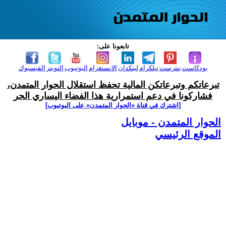
تابعونا على:
بودكاست
بنترست
تيلكرام
لينكدإن
الانستغرام
اليوتيوب
التويتر
الفيسبوك
تبرعاتكم وتبرعاتكن المالية تحفظ استقلال الحوار المتمدن،
فشاركونا في دعم استمرارية هذا الفضاء اليساري الحر
[اشترك في قناة ‫«الحوار المتمدن» على اليوتيوب]
الحوار المتمدن - موبايل
الموقع الرئيسي