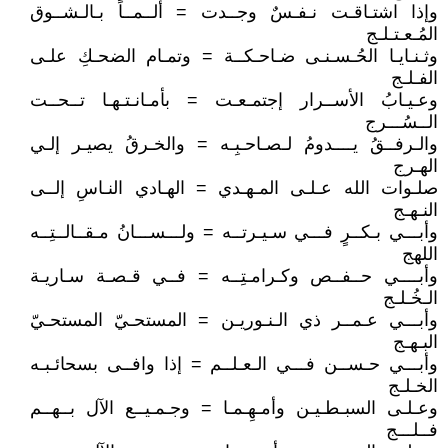
وإذا اشتـاقـت نـفـسٌ وجــدت = ألــمــاً بـالـشــوق
المُـعـتـلـج
وثـنـايـا الحُـسـنـى ضـاحـكــة = وتمـام الضحـكِ علـى
الفـلـج
وعـيـابُ الأســرار إجتمـعـت = بأمـانـتـهـا تــحــت
الــسُـــرج
والـرفــقُ يــــدومُ لـصـاحـبِـه = والخـرقُ يصيـر إلـي
الهـرج
صلـوات الله عـلـى المـهـدي = الهـادي النـاسِ إلــى
النـهـج
وأبـــي بـكــرٍ فـــي سـيـرتــه = ولـــســـانُ مـقــالــتِــه
اللهج
وأبــــي حــفــص وكـرامـتِــه = فــي قـصـة سـاريـة
الـخُـلـج
وأبـــي عـمــر ذي الـنـوريـن = المستحـيّ المستحـيّ
البـهـج
وأبـــي حـســن فـــي الـعـلــم = إذا وافــى بسحائـبـه
الخـلـج
وعـلـى السبـطـيـن وأمـهِـمـا = وجـمـيــع الآل بــهــم
فــلـــج