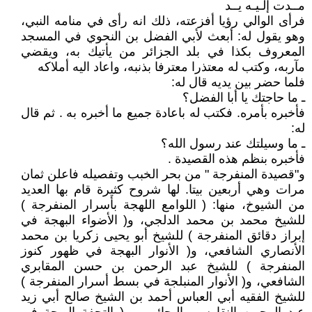
مــدت إلـيـه يــد
فرأى الوالي رؤيا أفزعته، ذلك انه رأى في منامه النبي،
وهو يقول له: أبعث لأبي الفضل بن النحوي في المسجد
المعروف بكذا في بلد الجزائر من يأتيك به، ويقضي
مآربه، وكتب له معتذرا معترفا بذنبه، واعاد اليه أملاكه
فلما حضر بين يديه قال له:
ـ ما حاجتك يا أبا الفضل؟
فأخبره بأمره. فكتب له باعادة جميع ما أخبره به . ثم قال
له:
ـ ما وسيلتك عند رسول الله؟
فأخبره بنظم هذه القصيدة .
و"قصيدة المنفرجة " من بحر الخبب وتفصيله فاعلن ثمان
مرات وهي أربعين بيتا. لها شروح كثيرة قام بها العديد
من الشيوخ، منها: ( اللوامع اللهجة بأسرار المنفرجة )
للشيخ محمد بن محمد الدلجي، و( الأضواء البهجة في
إبراز دقائق المنفرجة ) للشيخ أبو يحيى زكريا بن محمد
الأنصاري الشافعي، و( الأنوار البهجة في ظهور كنوز
المنفرجة ) للشيخ عبد الرحمن بن حسن المقابري
الشافعي، و( الأنوار المنبلجة في بسط أسرار المنفرجة )
للشيخ الفقيه أبي العباس أحمد بن الشيخ صالح أبي زيد