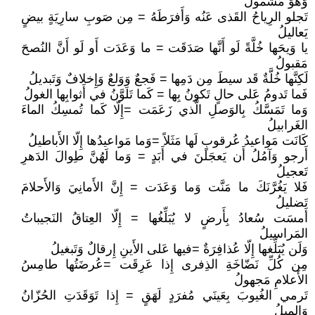
وَهُوَ مَشمولُ
تَجلو الرِياحُ القَذى عَنُه وَأَفرَطَهُ = مِن صَوبِ سارِيَةٍ بيضٍ
يَعاليلُ
يا وَيحَها خُلَّةً لَو أَنَّها صَدَقَت = ما وَعَدَت أَو لَو أَنَّ النُصحَ
مَقبولُ
لَكِنَّها خُلَّةٌ قَد سيطَ مِن دَمِها = فَجعٌ وَوَلعٌ وَإِخلافٌ وَتَبديلُ
فَما تَدومُ عَلى حالٍ تَكونُ بِها = كَما تَلَوَّنُ في أَثوابِها الغولُ
وَما تَمَسَّكُ بِالوَصلِ الَّذي زَعَمَت =إِلّا كَما تُمسِكُ الماءَ
الغَرابيلُ
كَانَت مَواعيدُ عُرقوبٍ لَها مَثَلاً =وَما مَواعيدُها إِلّا الأَباطيلُ
أَرجو وَآمُلُ أَن يَعجَلنَ في أَبَدٍ = وَما لَهُنَّ طِوالَ الدَهرِ
تَعجيلُ
فَلا يَغُرَّنَكَ ما مَنَّت وَما وَعَدَت = إِنَّ الأَمانِيَ وَالأَحلامَ
تَضليلُ
أَمسَت سُعادُ بِأَرضٍ لا يُبَلِّغُها = إِلّا العِتاقُ النَجيباتُ
المَراسيلُ
وَلَن يُبَلِّغها إِلّا عُذافِرَةٌ =فيها عَلى الأَينِ إِرقالٌ وَتَبغيلُ
مِن كُلِّ نَضّاخَةِ الذِفرى إِذا عَرِقَت =عُرضَتُها طامِسُ
الأَعلامِ مَجهولُ
تَرمي الغُيوبَ بِعَينَي مُفرَدٍ لَهَقٍ = إِذا تَوَقَدَتِ الحُزّانُ
وَالميلُ