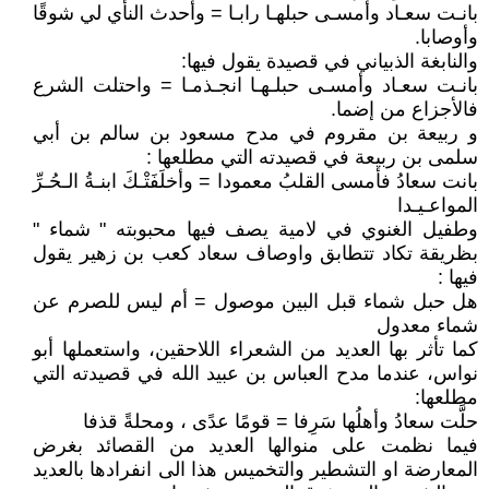
بانـت سعـاد وأمسـى حبلهـا رابـا = وأحدث النأي لي شوقًا
وأوصابا.
والنابغة الذبياني في قصيدة يقول فيها:
بانـت سعـاد وأمسـى حبلـهـا انجـذمـا = واحتلت الشرع
فالأجزاع من إضما.
و ربيعة بن مقروم في مدح مسعود بن سالم بن أبي
سلمى بن ربيعة في قصيدته التي مطلعها :
بانت سعادُ فأمسى القلبُ معمودا = وأخلَفَتْـكَ ابنـةُ الـحُـرِّ
المواعـيـدا
وطفيل الغنوي في لامية يصف فيها محبوبته " شماء "
بظريقة تكاد تتطابق واوصاف سعاد كعب بن زهير يقول
فيها :
هل حبل شماء قبل البين موصول = أم ليس للصرم عن
شماء معدول
كما تأثر بها العديد من الشعراء اللاحقين، واستعملها أبو
نواس، عندما مدح العباس بن عبيد الله في قصيدته التي
مطلعها:
حلَّت سعادُ وأهلُها سَرِفا = قومًا عدًى ، ومحلةً قذفا
فيما نظمت على منوالها العديد من القصائد بغرض
المعارضة او التشطير والتخميس هذا الى انفرادها بالعديد