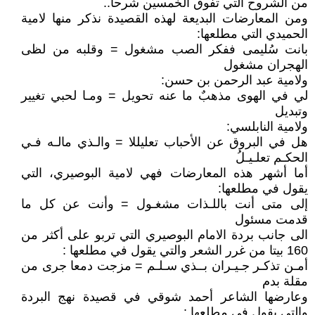
من الشروح التي تفوق الخمسين شرحا..
ومن المعارضات البديعة لهذه القصيدة نذكر منها لامية
الحميدي التي مطلعها:
بانت سُليمى ففكر الصب مشغول = وقلبه من لظى
الهجران مشغول
ولامية عبد الرحمن بن حسن:
لي في الهوى مذهبٌ ما عنه تحويل = ومـا لحبي تغيير
وتبديل
ولامية النابلسي:
هل في البروق عن الأحباب تعليللا = والـذي مالـه فـي
الحكـم تعلـيـلُ
أما أشهر هذه المعارضات فهي لامية البوصيري، التي
يقول في مطلعها:
إلى متى أنت باللـذات مشغـول = وأنت عن كل ما
قدمت مسئول
الى جانب بردة الامام البوصيري التي تربو على أكثر من
160 بيتا من غرر الشعر والتي يقول في مطلعها :
أمـن تذكـر جـيـران بــذي سـلـم = مزجت دمعا جرى من
مقلة بدم
وعارضها الشاعر أحمد شوقي في قصيدة نهج البردة
والتي يقول في مطلعها :