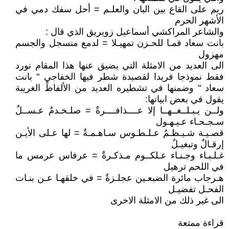
ريم على القاع بين البان والعلـم = أحل سفك دمي في
الأشهر الحرم
والشاعر المراكشي أسماعيل زويريق الذي قال :
بانت سعاد فمـا للحـزن تمهيـلا = لدمع منسجل والجسم
مهزول
الى العديد من الامثلة التي يضيق عنها هذا المقام نورد
فقط نموذجا فريدا لقصيدة شطر فيها الخفاجي " بانت
سعاد " وضمنها في تشطيره العديد من الألفاظً الغريبة
يقول في بعض ابياتها:
ولــن يـبـلــغــهــا إلا عــــذافــــرةٌ = صلـخـدمٌ عـســلٌ
سـجـحـاء عـيـهـول
قصـيـة شـيـظـمٌ عـلـطـوس سـاهـمـةٌ = لها عـلى الأيـن
إرقـالٌ وتبغيـلُ
غـلـبـاء وجـنـاء عـلكــوم مـذكـرةٌ = عرفاس عرمس ما
في اللحم ترهيل
هـرجاب مائرة الضبعـين عجلـزةٌ = في خلقهـا عـن بنـات
الفحـل تفضيـل
الى غير ذلك من الامثلة الاخرى
قراءة ممتعة