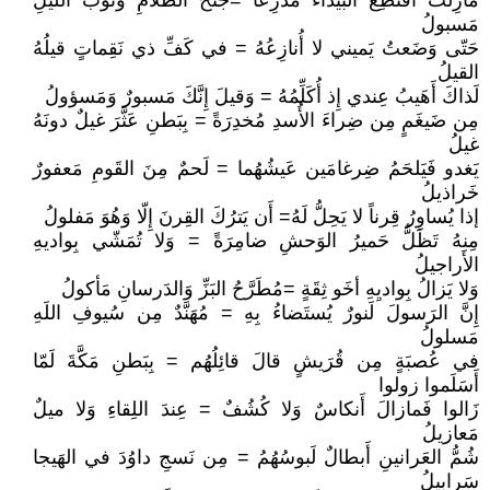
مازِلتُ أَقتَطِعُ البَيداءَ مُدَّرِعاً =جُنحَ الظَلامِ وَثَوبُ اللَيلِ
مَسبولُ
حَتّى وَضَعتُ يَميني لا أُنازِعُهُ = في كَفِّ ذي نَقِماتٍ قيلُهُ
القيلُ
لَذاكَ أَهَيبُ عِندي إِذ أُكَلِّمُهُ = وَقيلَ إِنَّكَ مَسبورٌ وَمَسؤولُ
مِن ضَيغَمٍ مِن ضِراءَ الأُسدِ مُخدِرَةً = بِبَطنِ عَثَّرَ غيلٌ دونَهُ
غيلُ
يَغدو فَيَلحَمُ ضِرغامَين عَيشُهُما = لَحمٌ مِنَ القَومِ مَعفورٌ
خَراذيلُ
إذا يُساوِرُ قِرناً لا يَحِلُّ لَهُ= أَن يَترُكَ القِرنَ إِلّا وَهُوَ مَفلولُ
مِنهُ تَظَلُّ حَميرُ الوَحشِ ضامِرَةً = وَلا تُمَشّي بِواديهِ
الأَراجيلُ
وَلا يَزالُ بِواديِهِ أخَو ثِقَةٍ =مُطَرَّحُ البَزِّ وَالدَرسانِ مَأكولُ
إِنَّ الرَسولَ لَنورٌ يُستَضاءُ بِهِ = مُهَنَّدٌ مِن سُيوفِ اللَهِ
مَسلولُ
في عُصبَةٍ مِن قُرَيشٍ قالَ قائِلُهُم = بِبَطنِ مَكَّةَ لَمّا
أَسَلَموا زولوا
زَالوا فَمازالَ أَنكاسٌ وَلا كُشُفٌ = عِندَ اللِقاءِ وَلا ميلٌ
مَعازيلُ
شُمُّ العَرانينِ أَبطالٌ لَبوسُهُمُ = مِن نَسجِ داوُدَ في الهَيجا
سَرابيلُ