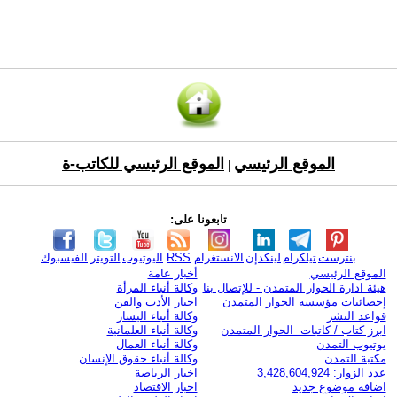
الموقع الرئيسي
الموقع الرئيسي للكاتب-ة
|
تابعونا على:
بنترست
تيلكرام
لينكدإن
الانستغرام
RSS
اليوتيوب
التويتر
الفيسبوك
الموقع الرئيسي
أخبار عامة
هيئة ادارة الحوار المتمدن - للإتصال بنا
وكالة أنباء المرأة
إحصائيات مؤسسة الحوار المتمدن
اخبار الأدب والفن
قواعد النشر
وكالة أنباء اليسار
ابرز كتاب / كاتبات الحوار المتمدن
وكالة أنباء العلمانية
يوتيوب التمدن
وكالة أنباء العمال
مكتبة التمدن
وكالة أنباء حقوق الإنسان
عدد الزوار: 3,428,604,924
اخبار الرياضة
اضافة موضوع جديد
اخبار الاقتصاد