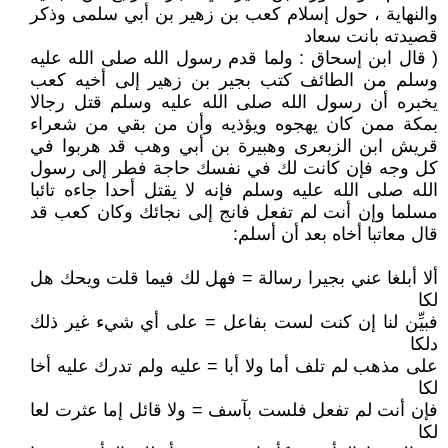
والنهاية ، حول إسلام كعب بن زهير بن أبي سلمى وذكر
قصيدته بانت سعاد
( قال ابن إسحاق : ولما قدم رسول الله صلى الله عليه
وسلم من الطائف كتب بجير بن زهير إلى أخيه كعب
يخبره أن رسول الله صلى الله عليه وسلم قتل رجالا
بمكة ممن كان يهجوه ويؤذيه وأن من بقي من شعراء
قريش ابن الزبعرى وهبيرة بن أبي وهب قد هربوا في
كل وجه فإن كانت لك في نفسك حاجة فطر إلى رسول
الله صلى الله عليه وسلم فإنه لا يقتل أحدا جاءه تائبا
مسلما وإن أنت لم تفعل فانج إلى نجائك وكان كعب قد
قال معاتبا أخاه بعد أن أسلم:
ألا أبلغا عني بجيرا رسالة = فهل لك فيما قلت ويحك هل
لكا
فبيِّن لنا إن كنت لست بفاعل = على أي شيء غير ذلك
دلكا
على مذهب لم تلف أما ولا أبا = عليه ولم تدرك عليه أخا
لكا
فإن أنت لم تفعل فلست بآسف = ولا قائل إما عثرت لعا
لكا