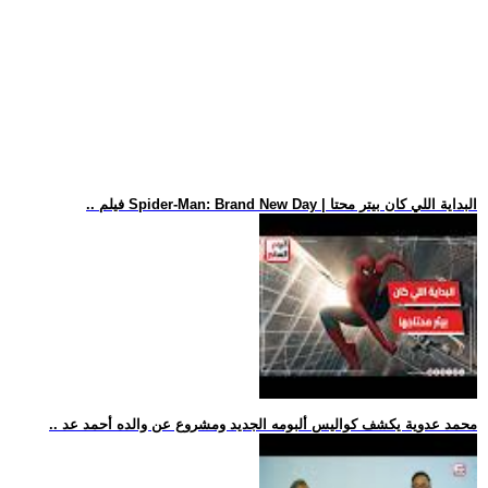
.. فيلم Spider-Man: Brand New Day | البداية اللي كان بيتر محتا
.. محمد عدوية يكشف كواليس ألبومه الجديد ومشروع عن والده أحمد عد