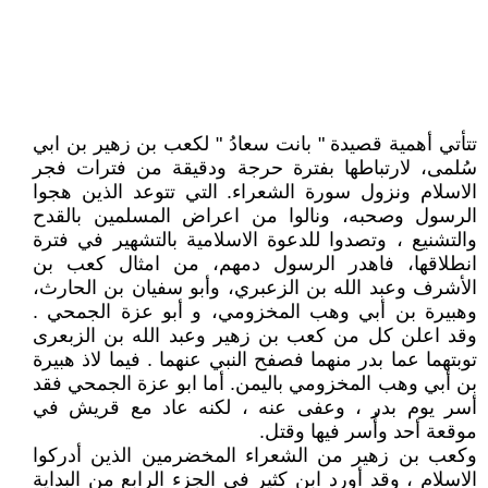
تتأتي أهمية قصيدة " بانت سعادُ " لكعب بن زهير بن ابي
سُلمى، لارتباطها بفترة حرجة ودقيقة من فترات فجر
الاسلام ونزول سورة الشعراء. التي تتوعد الذين هجوا
الرسول وصحبه، ونالوا من اعراض المسلمين بالقدح
والتشنيع ، وتصدوا للدعوة الاسلامية بالتشهير في فترة
انطلاقها، فاهدر الرسول دمهم، من امثال كعب بن
الأشرف وعبد الله بن الزعبري، وأبو سفيان بن الحارث،
وهبيرة بن أبي وهب المخزومي، و أبو عزة الجمحي .
وقد اعلن كل من كعب بن زهير وعبد الله بن الزبعرى
توبتهما عما بدر منهما فصفح النبي عنهما . فيما لاذ هبيرة
بن أبي وهب المخزومي باليمن. أما ابو عزة الجمحي فقد
أسر يوم بدر ، وعفى عنه ، لكنه عاد مع قريش في
موقعة أحد وأُسر فيها وقتل.
وكعب بن زهير من الشعراء المخضرمين الذين أدركوا
الاسلام ، وقد أورد ابن كثير في الجزء الرابع من البداية