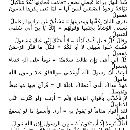
شَدَّ النهارُ ذِراعاً عَيطلٍ نَصَفٍ =قامَت فَجاوَبَها نُكدٌ مَثاكيلُ
نَوّاحَةٌ رَخوَةُ الضَبعَين لَيسَ لَها = لَمّا نَعى بِكرَها الناعونَ
مَعقولُ
تَفِري اللِبانَ بِكَفَّيها وَمِدرَعِها = مُشَقَّقٌ عَن تَراقيها رَعابيلُ
يَسعى الوُشاةُ بِجَنبَيها وَقَولُهُم = إِنَّكَ يَا بنَ أَبي سُلمى
لَمَقتولُ
وَقالَ كُلُّ خَليلٍ كُنتُ آمُلُهُ = لا أُلفِيَنَّكَ إِنّي عَنكَ مَشغولُ
فَقُلتُ خَلّوا سبيلي لا أَبا لَكُمُ = فَكُلُّ ما قَدَّرَ الرَحمَنُ
مَفعولُ
كُلُ اِبنِ أُنثى وَإِن طالَت سَلامَتُهُ = يَوماً عَلى آلَةٍ حَدباءَ
مَحمولُ
أُنبِئتُ أَنَّ رَسولَ اللَهِ أَوعَدَني =وَالعَفُوُ عِندَ رَسولِ اللَهِ
مَأمولُ
مَهلاً هَداكَ الَّذي أَعطاكَ نافِلَةَ ال = قُرآنِ فيها مَواعيظٌ
وَتَفصيلُ
لا تَأَخُذَنّي بِأَقوالِ الوُشاةِ وَلَم = أُذِنب وَلَو كَثُرَت عَنّي
الأَقاويلُ
لَقَد أَقومُ مَقاماً لَو يَقومُ بِهِ = أَرى وَأَسمَعُ ما لَو يَسمَعُ
الفيلُ
لَظَلَّ يُرعَدُ إِلّا أَن يَكونَ لَهُ = مِنَ الرَسولِ بِإِذنِ اللَهِ تَنويلُ