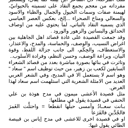
مفرداته من معجم يجمع النقاد على تسميته بالحيوانيّ،
لهيمنة صفات وسمات الخيول والجمال والظباء والاسود
والسعالي ومناخ الصحراء ...إلخ، بعكس العصر العباسي
الذي يسميه النقاد بالنباتي، لما يحتوي عليه من اوصاف
الحدائق والبساتين والزهور والورود .
وقد جمعت القصيدة على عادة قصائد اهل الجاهلية بين
اغراض النسيب، والوصف، والحماسة، والمدح، والاعتذار،
والاستعطاف، والحِكَم، الى جانب جزالة اللفظ، وقوة
البيان، وبراعة الوصف، وحسن النظم، وفرادة الأسلوب..
وتاثرت في بنائها بصورة مباشرة بعدد من قصائد الشعراء
السابقين لكعب بن زهير، من حيث توظيف اسم " سعاد "
وهو اسم لا يستعمل الا في المديح، وفي الشعر العربي
العديد من الامثلة الشعرية التي استلهمت اسم سعاد لهذا
الغرض.
مثل قصيدة الأعشى ميمون في مدح هوذة بن علي
الحنفي في قصيدة يقول في مطلعها:
بـانت سعــادُ وأمسى حبلُها انقطعا = واحتلَّت الغَمرَ
فالجُدَّينِ فالفَرَعا
او في قصيدة اخرى للاعشى في مدح إياس بن قبيصة
الطائي يقول غيها: