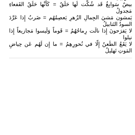
بيضٌ سَوابِغُ قَد شُكَّت لَها حَلَقٌ = كَأَنَّها حَلَقُ القَفعاءِ
مَجدولُ
يَمشون مَشيَ الجِمالِ الزُهرِ يَعصِمُهُم = ضَربٌ إِذا عَرَّدَ
السودُ التَنابيلُ
لا يَفرَحونَ إِذا نالَت رِماحُهُمُ = قَوماً وَلَيسوا مَجازيعاً إِذا
نيلوا
لا يَقَعُ الطَعنُ إِلّا في نُحورِهِمُ = ما إِن لَهُم عَن حِياضِ
المَوتِ تَهليلُ