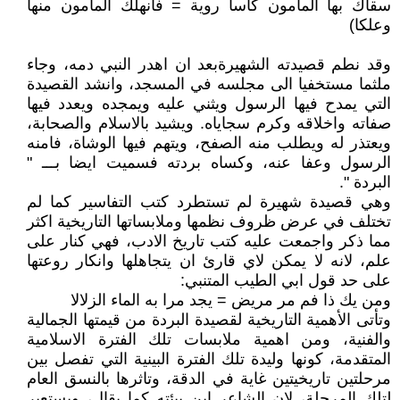
سقاك بها المأمون كأسا روية = فأنهلك المأمون منها
وعلكا)
وقد نطم قصيدته الشهيرةبعد ان اهدر النبي دمه، وجاء
ملثما مستخفيا الى مجلسه في المسجد، وانشد القصيدة
التي يمدح فيها الرسول ويثني عليه ويمجده ويعدد فيها
صفاته واخلاقه وكرم سجاياه. ويشيد بالاسلام والصحابة،
ويعتذر له ويطلب منه الصفح، ويتهم فيها الوشاة، فامنه
الرسول وعفا عنه، وكساه بردته فسميت ايضا بـــ "
البردة ".
وهي قصيدة شهيرة لم تستطرد كتب التفاسير كما لم
تختلف في عرض ظروف نظمها وملابساتها التاريخية اكثر
مما ذكر واجمعت عليه كتب تاريخ الادب، فهي كنار على
علم، لانه لا يمكن لاي قارئ ان يتجاهلها وانكار روعتها
على حد قول ابي الطيب المتنبي:
ومن يك ذا فم مر مريض = يجد مرا به الماء الزلالا
وتأتى الأهمية التاريخية لقصيدة البردة من قيمتها الجمالية
والفنية، ومن اهمية ملابسات تلك الفترة الاسلامية
المتقدمة، كونها وليدة تلك الفترة البينية التي تفصل بين
مرحلتين تاريخيتين غاية في الدقة، وتاثرها بالنسق العام
لتلك المرحلة، لان الشاعر ابن بيئته كما يقال، ويستعير