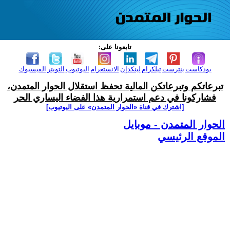
تابعونا على:
بودكاست
بنترست
تيلكرام
لينكدإن
الانستغرام
اليوتيوب
التويتر
الفيسبوك
تبرعاتكم وتبرعاتكن المالية تحفظ استقلال الحوار المتمدن،
فشاركونا في دعم استمرارية هذا الفضاء اليساري الحر
[اشترك في قناة ‫«الحوار المتمدن» على اليوتيوب]
الحوار المتمدن - موبايل
الموقع الرئيسي