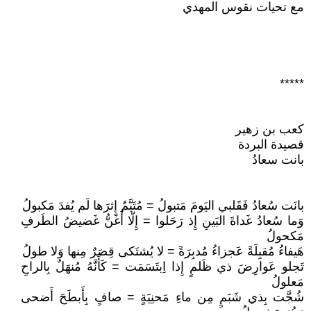
مع تحيات نقوس المهدي
*****
كعب بن زهير
قصيدة البردة
بانت سعادُ
بانَت سُعادُ فَقَلبي اليَومَ مَتبولُ = مُتَيَّمٌ إِثرَها لَم يُفدَ مَكبولُ
وَما سُعادُ غَداةَ البَينِ إِذ رَحَلوا = إِلّا أَغَنُّ غَضيضُ الطَرفِ
مَكحولُ
هَيفاءُ مُقبِلَةً عَجزاءُ مُدبِرَةً = لا يُشتَكى قِصَرٌ مِنها وَلا طولُ
تَجلو عَوارِضَ ذي ظَلمٍ إِذا اِبتَسَمَت = كَأَنَّهُ مُنهَلٌ بِالراحِ
مَعلولُ
شُجَّت بِذي شَبَمٍ مِن ماءِ مَحنِيَةٍ = صافٍ بِأَبطَحَ أَضحى