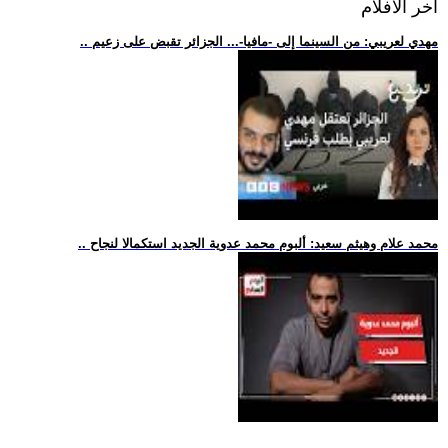
اخر الافلام
.. مهدي لعريبي: من السينما إلى -مافيا-... الجزائر تقبض على زعيم
.. محمد علام وهيثم سعيد: ألبوم محمد عدوية الجديد استكمالا لنجاح