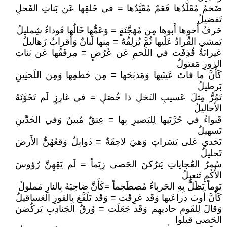
ضَخمٌ مُقَلَّدُها فَعَمٌ مُقَيَّدُها = في خَلقِها عَن بَناتِ الفَحلِ
تَفضيلُ
حَرفٌ أَخوها أَبوها مِن مُهَجَّنَةٍ = وَعَمُّها خَالُها قَوداءُ شِمليلُ
يَمشي القُرادُ عَلَيها ثُمَّ يُزلِقُهُ = مِنها لَبانٌ وَأَقرابٌ زَهاليلُ
عَيرانَةٌ قُذِفَت في اللَحمِ عَن عُرُضٍ = مِرفَقُها عَن بَناتِ
الزورِ مَفتولُ
كَأَنَّ ما فاتَ عَينَيها وَمَذبَحَها = مِن خَطمِها وَمِن اللَحيَينِ
بَرطيلُ
تَمُرُّ مِثلَ عَسيبِ النَخلِ ذا خُصَلٍ = في غارِزٍ لَم تَخَوَّنَهُ
الأَحاليلُ
قَنواءُ في حُرَّتَيها لِلبَصيرِ بِها = عِتقٌ مُبينٌ وَفي الخَدَّينِ
تَسهيلُ
تَخدي عَلى يَسَراتٍ وَهيَ لاحِقَةٌ = ذَوابِلٌ وَقعُهُنُّ الأَرضَ
تَحليلُ
سُمرُ العُجاياتِ يَترُكنَ الحَصى زِيَماً = لَم يَقِهِنَّ رُؤوسَ
الأُكُمِ تَنعيلُ
يَوماً يَظَلُّ بِهِ الحَرباءُ مُصطَخِماً =كَأَنَّ ضاحِيَهُ بِالنارِ مَملولُ
كَأَنَّ أَوبَ ذِراعَيها وَقَد عَرِقَت = وَقَد تَلَفَّعَ بِالقورِ العَساقيلُ
وَقالَ لِلقَومِ حاديهِم وَقَد جَعَلَت = وُرقُ الجَنادِبِ يَركُضنَ
الحَصى قيلوا