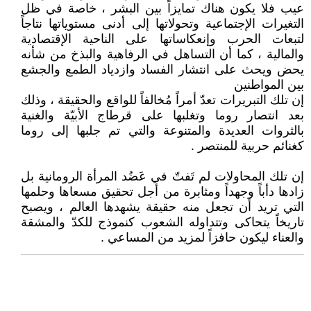
عيب فلا يكون هناك تمايزاً بين البشر ، خاصة في ظل
التغيرات الإجتماعية وتحولاتها إلى أدنى مستوياتها نتاجاً
لتبعات الحرب وإنعكاساتها على الناحية الإقتصادية
والمالية ، كما أن التساهل في الرفاهية والبذخ من شأنه
يحض ويحث على انتشار الفساد وازدياد الطمع والجشع
بين المواطنين
إن تلك التبريرات تعدّ أمراً مُخالفاً للواقع والحقيقة ، وذلك
بعد انتصار روما وتغلبها على قرطاج الأبيّة والغنية
بالثروات العديدة والمتنوعة والتي تم جلبها إلى روما
كغنائم حربية للمنتصر .
إن تلك المحاولات لم تَفتّ في عَضُد المرأة الرومانية بل
زادها دأباً وجهداً ومثابرة من أجل تحقيق مسعاها وحلمها
التي تريد أن تجعل منه حقيقة يشهدها العالم ، ويصبح
تاريخاً يتحاكى وتتداوله الشعوب كنموذج للكدّ والمشقة
والعناء ليكون حافزاً لمزيد من المساعي .