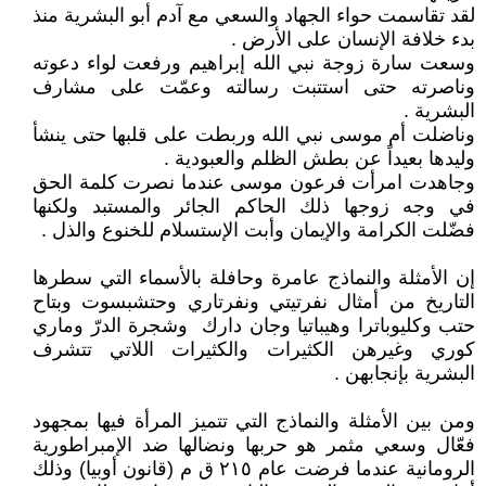
لقد تقاسمت حواء الجهاد والسعي مع آدم أبو البشرية منذ
بدء خلافة الإنسان على الأرض .
وسعت سارة زوجة نبي الله إبراهيم ورفعت لواء دعوته
وناصرته حتى استتبت رسالته وعمّت على مشارف
البشرية .
وناضلت أم موسى نبي الله وربطت على قلبها حتى ينشأ
وليدها بعيداً عن بطش الظلم والعبودية .
وجاهدت امرأت فرعون موسى عندما نصرت كلمة الحق
في وجه زوجها ذلك الحاكم الجائر والمستبد ولكنها
فضّلت الكرامة والإيمان وأبت الإستسلام للخنوع والذل .
إن الأمثلة والنماذج عامرة وحافلة بالأسماء التي سطرها
التاريخ من أمثال نفرتيتي ونفرتاري وحتشبسوت وبتاح
حتب وكليوباترا وهيباتيا وجان دارك وشجرة الدرّ وماري
كوري وغيرهن الكثيرات والكثيرات اللاتي تتشرف
البشرية بإنجابهن .
ومن بين الأمثلة والنماذج التي تتميز المرأة فيها بمجهود
فعّال وسعي مثمر هو حربها ونضالها ضد الإمبراطورية
الرومانية عندما فرضت عام ٢١٥ ق م (قانون أوبيا) وذلك