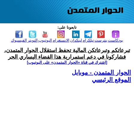
تابعونا على:
بودكاست
بنترست
تيلكرام
لينكدإن
الانستغرام
اليوتيوب
التويتر
الفيسبوك
تبرعاتكم وتبرعاتكن المالية تحفظ استقلال الحوار المتمدن،
فشاركونا في دعم استمرارية هذا الفضاء اليساري الحر
[اشترك في قناة ‫«الحوار المتمدن» على اليوتيوب]
الحوار المتمدن - موبايل
الموقع الرئيسي