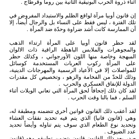
أثناء ذروة الحرب البونيقية الثانية بين روما وقرطاج .
إن قانون أوبيا مرآة لواقع الظلم والاستبداد المفروض في
تلك الفترة ، ليس فقط على النساء بل والرجال أيضاً، إلا
أن الممارسة كانت أشد ضراوة وحدّة ضد المرأة .
لقد حظر قانون أوبيا على المرأة ارتداء الذهب
والمجوهرات والملابس الباهظة الراقية ذات الالوان
المبهجة وخاصة منها اللون الأورجواني ، وكذلك حظر
على المرأة ركوب العربات المستخدمة كوسائل
للمواصلات إلا في الأعياد الرسمية والمهرجانات الدينية،
وذلك للحدّ من الفخامة والزهو ، وتخصيص كل مقدرات
الدولة للإنفاق العسكري والحرب .
لقد كان ذلك إجحافاً لحق المرأة التي تعاني الويلات أثناء
السلم ، فما بالنا وقت الحرب .
لقد أعقب ذلك القانون قوانين أخري تتضمنه ومطبقة له،
وهي (قانون فانيا) الذي يتم فيه تحديد نفقات العشاء
وتحديد نوع الطعام الذي سوف يتم تناوله وأيضاً تحديد
عدد الضيوف .
صدر بعد ذلك القانون قانون يتضمن تطبيقه وهو (قانون