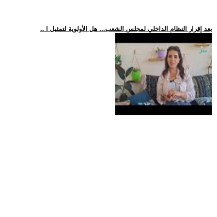
.. بعد إقرار النظام الداخلي لمجلس الشعب... هل الأولوية لتمثيل ا