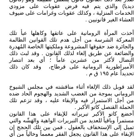
ديديا) والذي يتم فيه فرض عقوبات على مزودي
الخدمات المنزلية ، وكذلك عقوبات وغرامات على ضيوف
العشاء الغير قانونيين .
أخذت المرأة الرومانية على عاتقها وكاهلها عبأ تلك
المعركة الشرسة من أجل هدم تلك القوانين الظالمة
والجائرة ضد حقوقها المشروعة وملكيتها الخاصة المُهدرة
والضائعة عن طريق إلغاء لذلك القانون . وقد لبث ذلك
النضال لأكثر من عشرين عاماً ؛ أي بعد انتصار
الأمبراطورية الرومانية على قرطاج، وقد كان ذلك
تحديداً عام ١٩٥ ق م .
لقد قوبل ذلك الإلغاء أثناء مناقشته في مجلس الشيوخ
الروماني بموجة من الغضب الشديد والهجوم الحاد ضده
من أجل الاستمرار فيه والإبقاء عليه ، وقد تزعم تلك
الحملة القنصل كاتو الأكبر .
أخضع كاتو الأكبر تبريراته للإبقاء على هذا القانون
مستمراً وباقياً للعديد من التبريرات الواهية والهَشّه والتي
تميل إلى الإستخفاف بالعقول . فمن بين تلك الحجج إن
الإبقاء على هذا القانون يجعل الفقر معمماً وخالياً من أي