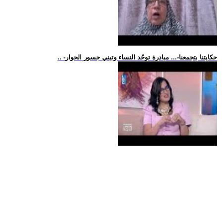
.. -حكايتنا بتجمعنا-... مبادرة توحّد النساء وتبني جسور الحوار