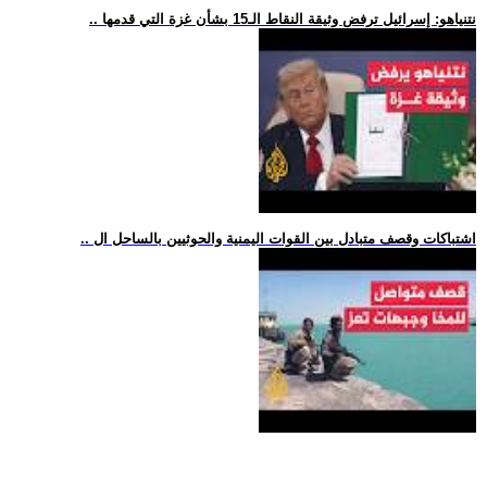
.. نتنياهو: إسرائيل ترفض وثيقة النقاط الـ15 بشأن غزة التي قدمها
.. اشتباكات وقصف متبادل بين القوات اليمنية والحوثيين بالساحل ال