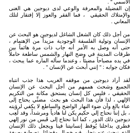
الأسمي " .
إن الفضيلة والمعرفة والوعي لدى ديوجين هي الغنى
والإمتلاك الحقيقي ، فما الفقر والعوز إلا إفتقار لتلك
المعاني .
من أجل ذلك كان الشغل الشاغل لديوجين هو البحث عن
الإنسان وتولية الفلسفة الوجودية مزيداً من الإهتمام ،
حتى أنه وصل به الأمر أنه جاب ذات مرة هائماً بين
طرقات المدينة في وضح النهار والشمس ساطعة حاملاً
في يده مصباحاً مضيئاً ، وعندما سأله الماره عما يبحث ،
فكان جوابه : " إنني أبحث عن الإنسان " .
لقد أراد ديوجين من موقفه الغريب هذا جذب انتباه
الجميع وشحث هممهم من أجل البحث عن الإنسان
الحقيقي ، فليس كل إنسان يستحق مكانة من التكريم
الإلهي ، لذا فأن هذا البحث هو بحث مضنِّي يحتاج إلى
عناء بالغ وأن ضوء النهار الواضح والساطع لا يكفي لرؤيته
، بل إننا نحتاج إلي حكيم يكن لنا هادياً ومرشداً، وقد لَعِب
ديوجين ذلك الدور ، كما أننا نحتاج إلى قَبس من نور إلهي
فطري بداخلنا يُوقظ إنسانيتنا فينا ويجعل ذلك الإنسان
الذي نبحث عنه يتجلى فيه خصال وفضائل تصطبغ بصبغة