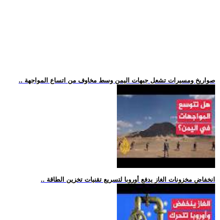
.. صواريخ ومسيرات تشعل جبهات اليمن وسط مخاوف من اتساع المواجهة
.. انخفاض مخزونات الغاز يدفع أوروبا لتسريع تقنيات تخزين الطاقة