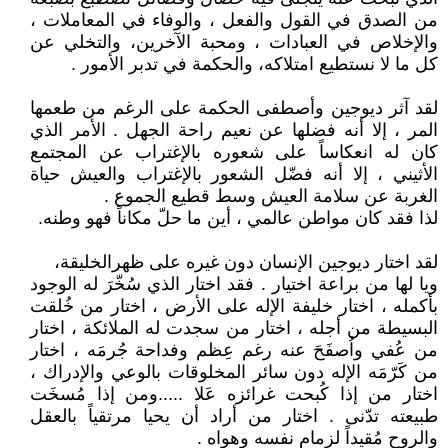
من الصدق في القول والفعل ، والوفاء في المعاملات ،
والإخلاص في العبادات ، ومحبة الآخرين، والتخلي عن
كل ما لا نستطيع امتلاكه، والحكمة في تدبر الأمور .
لقد آثر ديوجين وأصطفى الحكمة على الرغم من طعمها
المر ، إلا أنه فضلها عن نعيم راحة الجهل . الأمر الذي
كان له انعكاساً على شعوره بالإغتراب عن المجتمع
الأثيني ، إلا أنه فضّل الشعور بالإغتراب والعيش حياة
الغربة عن سلامة العيش وسط قطيع الجموع .
لذا فقد كان مواطن عالمي ، أين ما حلّ مكاناً فهو وطنه.
لقد اختار ديوجين الإنسان دون غيره على ظهرالخليقة،
ويا لها من براعة اختيار . فقد اختار الذي سُخّرَ له الوجود
بأكمله ، اختار خليفة الإله على الأرض ، اختار من خُلقت
البسيطة من أجله ، اختار من سجدت له الملائكة ، اختار
من عُفي واُصفَحَ عنه رغم عِظم وفداحة جُرمَه ، اختار
من كَرّمَه الإله دون سائر المخلوقات بالوعي والإدراك ،
اختار من إذا كُبحت غرائزه عَلا .....ومن إذا مُسخَت
طبيعته تدّنى . اختار من أراد أن يحيا مرتقياً بالعقل
والروح مُقيداً لزمام نفسه وهواه .