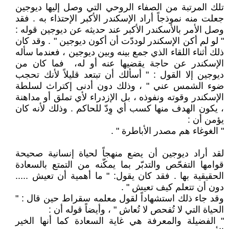
تلك المرتبة من الصفاء الروحي التي وصل إليها ديوجين
جعلت منه نموذجاً أراد الإسكندر الأكبر الإحتذاء به . فقد
وصل الأمر بالأسكندر الأكبر عند حديثه عن ديوجين قوله :
" لو لم أكن الإسكندر لوددّت أن أكون ديوجين " . وقد كان
ذلك أثناء اللقاء الذي جمع بينه وبين ديوجين ، فعندما سأله
الإسكندر عن حاجة يقضيها عنه أو له، فما كان من
ديوجين إلا القول : " أسألك أن تبتعد قليلاً لأنك تحجب
ضوء الشمس عني " ، وذلك دون أدنى إكتراث لسلطة
الإسكندر وقوته ونفوذه ، بل الإزدراء لأي تملق أو مداهنة
، يكون الهدف منها كسب أي وِدّ للحاكم . وذلك لأنه كان
يؤمن أن :
" الغوغاء هم مصدر الأباطرة " .
لقد أراد ديوجين أن يضع منهجاً لحياة إنسانية صحيحة
قوامها التفحّص والتدبّر بما يمكّنه من التمتع بالسعادة
الحقيقية بها . فقد كان يقول: " ما أهمية أن تعيش .....
دون أن تتعلم كيف تعيش " .
وقد جاء ذلك استشهاداً لقول معلمه سقراط حين قال : "
الحياة التي لا تُفحص لا تُعاش " ، وأيضاً قوله أن :
" الفضيلة والمعرفة هي غاية السعادة كما أنها الخير