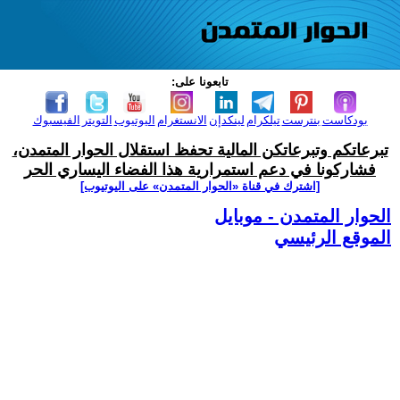
تابعونا على:
بودكاست
بنترست
تيلكرام
لينكدإن
الانستغرام
اليوتيوب
التويتر
الفيسبوك
تبرعاتكم وتبرعاتكن المالية تحفظ استقلال الحوار المتمدن،
فشاركونا في دعم استمرارية هذا الفضاء اليساري الحر
[اشترك في قناة ‫«الحوار المتمدن» على اليوتيوب]
الحوار المتمدن - موبايل
الموقع الرئيسي