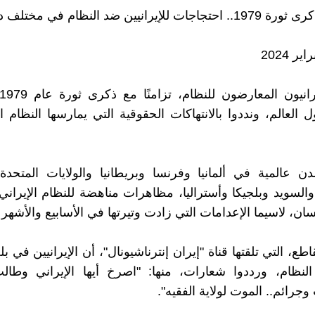
إيرانيين ضد النظام في مختلف دول العالم
 العالم، ونددوا بالانتهاكات الحقوقية التي يمارسها النظام 
عالمية في ألمانيا وفرنسا وبريطانيا والولايات المتحدة 
السويد وبلجيكا وأستراليا، مظاهرات مناهضة للنظام الإيراني و
ان، لاسيما الإعدامات التي زادت وتيرتها في الأسابيع والأشهر ا
طع، التي تلقتها قناة "إيران إنترناشيونال"، أن الإيرانيين في بل
النظام، ورددوا شعارات، منها: "اصرخ أيها الإيراني وطال
وجرائم.. الموت لولاية الفقيه".