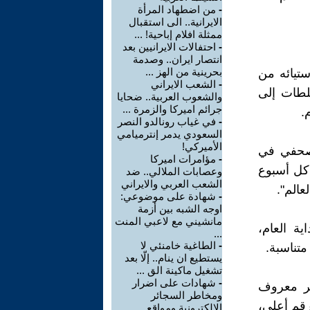
-
من اضطهاد المرأة
الايرانية.. الى استقبال
ممثلة افلام إباحية! ...
-
احتفالات الايرانيين بعد
انتصار ايران.. وصدمة
بحرينية من الهز ...
تيائه من
-
الشعب الايراني
سلطات إلى
والشعوب العربية.. ضحايا
جرائم اميركا والزمرة ...
.
-
في غياب رونالدو النصر
السعودي يدمر إنترميامي
الأميركي!
 صحفي في
-
مؤامرات اميركا
 كل أسبوع
وعصابات الملالي.. ضد
الشعب العربي والايراني
عالم".
-
شهادة على موضوعي:
اوجه الشبه بين أزمة
مانشيني مع لاعبي المنت
بداية العام،
...
-
الطاغية خامنئي لا
تناسبة.
يستطيع ان ينام.. إلّا بعد
تشغيل ماكينة الق ...
-
شهادات على اضرار
ير معروف
ومخاطر السجائر
رقم أعلى،
الالكترونية ومواقع