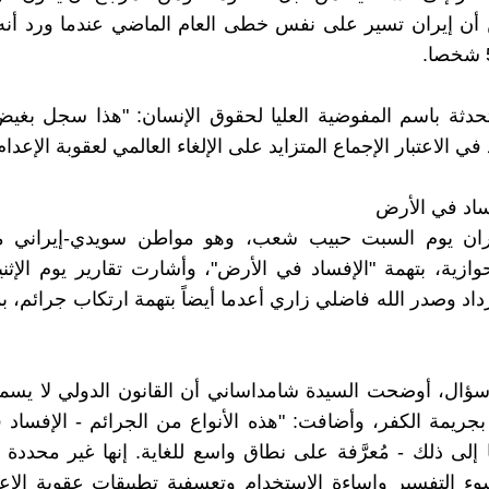
أن إيران تسير على نفس خطى العام الماضي عندما ورد أنه 
حدثة باسم المفوضية العليا لحقوق الإنسان: "هذا سجل بغيض
في الاعتبار الإجماع المتزايد على الإلغاء العالمي لعقوبة الإعدام
ساد في الأرض
ان يوم السبت حبيب شعب، وهو مواطن سويدي-إيراني من
أحوازية، بتهمة "الإفساد في الأرض"، وأشارت تقارير يوم الإثن
د وصدر الله فاضلي زاري أعدما أيضاً بتهمة ارتكاب جرائم، ب
سؤال، أوضحت السيدة شامداساني أن القانون الدولي لا يسمح
جريمة الكفر، وأضافت: "هذه الأنواع من الجرائم - الإفساد
 إلى ذلك - مُعرَّفة على نطاق واسع للغاية. إنها غير محددة
 التفسير وإساءة الاستخدام وتعسفية تطبيقات عقوبة الإعد