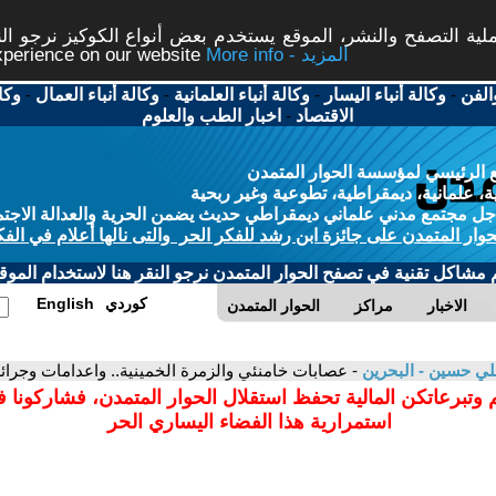
ة التصفح والنشر، الموقع يستخدم بعض أنواع الكوكيز نرجو النق
More info - المزيد
experience on our website
الفن
-
وكالة أنباء اليسار
-
وكالة أنباء العلمانية
-
وكالة أنباء العمال
-
وكا
الاقتصاد
-
اخبار الطب والعلوم
 الرئيسي لمؤسسة الحوار المتمدن
، علمانية، ديمقراطية، تطوعية وغير ربحية
ل مجتمع مدني علماني ديمقراطي حديث يضمن الحرية والعدالة الاجتم
حوار المتمدن على جائزة ابن رشد للفكر الحر والتى نالها أعلام في الفك
م مشاكل تقنية في تصفح الحوار المتمدن نرجو النقر هنا لاستخدام الموقع
كوردي
English
الاخبار
مراكز
الحوار المتمدن
ي حسين - البحرين
- عصابات خامنئي والزمرة الخمينية.. واعدامات وجرائم
 وتبرعاتكن المالية تحفظ استقلال الحوار المتمدن، فشاركونا 
استمرارية هذا الفضاء اليساري الحر