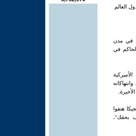
تظاهر الإيرانيون المعارضون للنظام، تزامنًا مع ذكرى ثورة عام 1979 في مدن
الحاكم في
الأميركية
انتهاكاته
لأخيرة.
جيكا هتفوا
ب بحقك"،