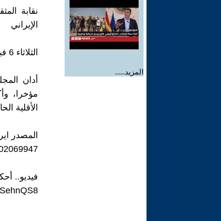
نقابة المث
الإيراني
الثلاثاء 6 فبراير 2024
المزيد.....
أدان المجل
مؤخرا، وأك
الأقلية ال
المصدر اير
2402069947
فيديو.. أحكام 
x-SehnQS8