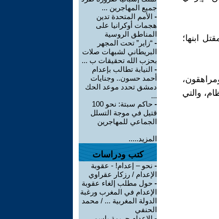
جميع المهاجرين ...
-
الأمم المتحدة تدين
هجمات أوكرانيا على
المناطق الروسية
ل ابنها؛
-
“زاير” تحت المجهر
البريطاني لشبهات صلات
بحزب الله تحقيقات ب ...
-
النيابة تطالب بإعدام
أحمد حسون.. وجنايات
 بينهم أطفال ومراهقون،
دمشق تحدد موعد الحك
ام، والتي
...
-
حاكم سبتة: نحو 100
قتيل في موجة التسلل
الجماعي للمهاجرين
المزيد.....
كتب ودراسات
-
نحو – إعدام! - عقوبة
الإعدام / رزكار عقراوي
-
حول مطلب إلغاء عقوبة
الإعدام في المغرب ورغبة
الدولة المغربية ... / محمد
الحنفي
-
الإعدام جريمة باسم