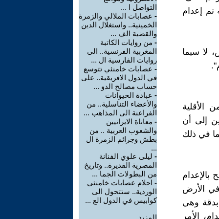
التواصل ا ...
تم إعدام
-
عصابات الملالي والزمرة
الخمينية.. واستغلال الدين
والقضية الف ...
-
من روايات الكاتبة
، لا سيما
المغربية الفرنسية.. الى
روايات الفارسية ال ...
".
-
عصابات خامنئي تتوسع
في الدول الافريقية.. على
حساب مصالح الدو ...
-
عبادة الحيوانات
والأعضاء التناسلية.. من
 الأقلية
الفراعنة الى المذاهب ...
ين إلى أن
-
معاناة الايرانيين
والشعوب العربية .. من
ما في ذلك
بطش وجرائم الزمرة ال
...
-
ليلى علوي الفنانة
المصرية القديرة.. وتاريخ
من البطولات الجما ...
 بالإعدام
-
احلام عصابات خامنئي
 في الأرض
الوردية.. ستتحول الى
كوابيس في الدول الع ...
 بدقة وهي
ام، الأمر
المزيد.....