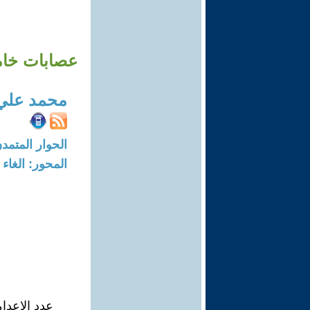
عصابات خامن
محمد علي 
الحوار المتمدن-العدد: 7886 - 24
المحور: الغاء 
عدد الإعدا