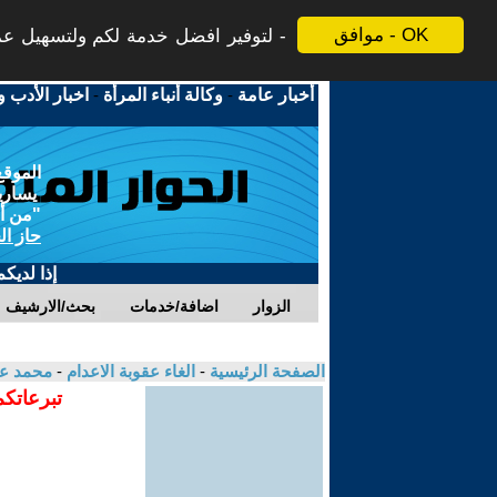
موافق - OK
لتوفير افضل خدمة لكم ولتسهيل عملي
أخبار عامة
-
وكالة أنباء المرأة
-
اخبار الأدب و
الموقع
يسارية
"من أج
حاز ال
إذا لديك
الزوار
اضافة/خدمات
بحث/الارشيف
الصفحة الرئيسية
-
الغاء عقوبة الاعدام
-
محمد عل
تبرعاتكم