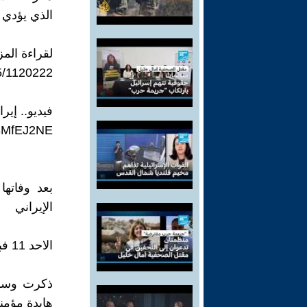
الذي يؤدي 
لقراءة المز
05/1120222
فيديو.. إيران ..تقرير 
K3MfEJ2NE
بعد وفاتها
الإيراني
الاحد 11 فبراير 2024
هايدة مؤمن