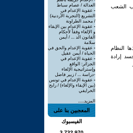
العدالة / عصام سباط
غلب الشعب
-
عقوبة الإعدام في
التشريع (التجربة الأردنية)
/ محمد الطراونة
-
عقوبة الإعدام بين الإبقاء
و الإلغاء وفقاً لأحكام
القانون الد ... / أيمن
سلامة
ا النظام
-
عقوبة الإعدام والحق في
الحياة / أيمن عقيل
جسد إرادة
-
عقوبة الإعدام في
الجزائر: الواقع
وإستراتيجية الإلغاء
-دراسة ... / زبير فاضل
-
عقوبة الإعدام في تونس
(بين الإبقاء والإلغاء) / رابح
الخرايفي
المزيد.....
المعجبين بنا على
الفيسبوك
3,732,970