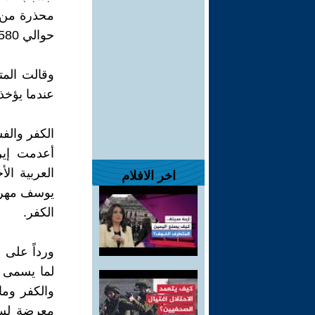
محذرة من 
حوالي 580 شخصا.
وقالت المت
عندما يؤخذ 
الكفر والف
أعدمت إير
العربية ال
اخر الافلام
يوسف مهردا
الكفر.
ورداً على 
لما يسمى ب
والكفر وما
معرضة لسوء