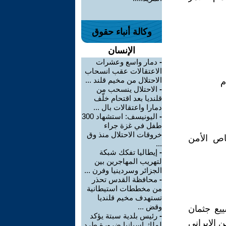
وكالة أنباء حقوق
الإنسان
-
دمار واسع وعشرات
الاعتقالات عقب انسحاب
الاحتلال من مخيم قلند ...
-
الاحتلال ينسحب من
قلنديا بعد اقتحام خلّف
دمارا واعتقالات بال ...
-
اليونيسف: استشهاد 300
طفل في غزة جراء
خروقات الاحتلال منذ وق
صاص الأمن
...
-
إيطاليا تفكك شبكة
لتهريب المهاجرين بين
الجزائر وسردينيا وفرن ...
-
محافظة القدس تحذر
من مخططات استيطانية
تستهدف مخيم قلنديا
وقض ...
براير (شباط)، تشييع جثمان
-
رئيس بلدية سبتة يؤكد
 الإيراني
لملك إسبانيا ضرورة طرد