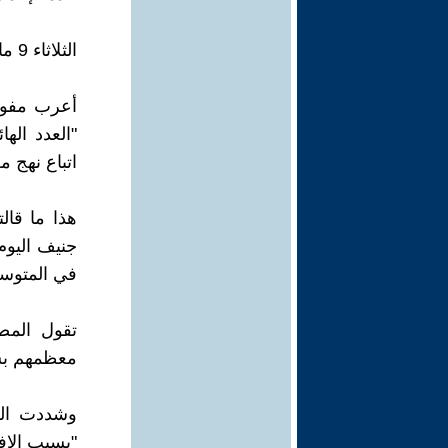
الثلاثاء 9 مايو 2023
أعرب مفوض
"العدد اله
اتباع نهج م
هذا ما قال
جنيف اليوم
في المتوسط
معظمهم بسب
وشددت الس
"بسبب الاف