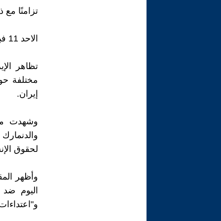
تزامنًا مع ذكرى ثورة 1979.. احتجاجات لل
الاحد 11 فبراير 2024
مختلفة حول
إيران.
وشهدت مدن 
والدنمارك و
لحقوق الإنس
وأظهر المقا
اليوم ضد 
و"اعتداءات 