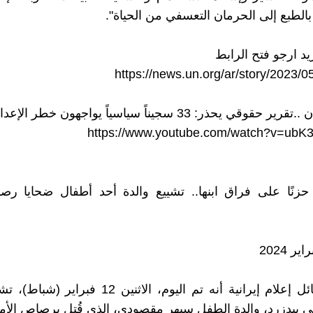
بالطبع إلى الحرمان التعسفي من الحياة".
يد ارجو فتح الرابط
https://news.un.org/ar/story/2023/
حقوقي يحذر: 33 سجيناً سياسياً يواجهون خطر الإعدام
https://www.youtube.com/watch?v=ub
 حزنًا على فراق ابنها.. تشييع والدة أحد أطفال ضحايا ر
ذكرت وسائل إعلام إيرانية أنه تم اليوم، الاثنين 12 ف
ي بيدزرد، والدة الطفل سبهر مقصودي، الذي قُتل برصاص الأمن