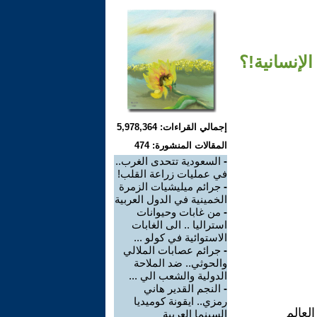
لإنسانية!؟
إجمالي القراءات: 5,978,364
المقالات المنشورة: 474
-
السعودية تتحدى الغرب..
في عمليات زراعة القلب!
-
جرائم ميليشيات الزمرة
الخمينية في الدول العربية
-
من غابات وحيوانات
استراليا .. الى الغابات
الاستوائية في كولو ...
-
جرائم عصابات الملالي
والحوثي.. ضد الملاحة
الدولية والشعب الي ...
-
النجم القدير هاني
رمزي.. ايقونة كوميديا
لعالم
السينما العربية