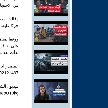
في الاحتجاجا
وقالت مصاد
حزنًا عليه.
على يد قوات
بدأت بعد م
المصدر ايرا
2402121497
فيديو.. ال
SudoUTJkg