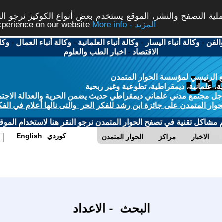
ة التصفح والنشر، الموقع يستخدم بعض أنواع الكوكيز نرجو النق
More info - المزيد
experience on our website
الفن
-
وكالة أنباء اليسار
-
وكالة أنباء العلمانية
-
وكالة أنباء العمال
-
وكا
الاقتصاد
-
اخبار الطب والعلوم
 الرئيسي لمؤسسة الحوار المتمدن
، علمانية، ديمقراطية، تطوعية وغير ربحية
ل مجتمع مدني علماني ديمقراطي حديث يضمن الحرية والعدالة الاجتم
حوار المتمدن على جائزة ابن رشد للفكر الحر والتى نالها أعلام في الفك
م مشاكل تقنية في تصفح الحوار المتمدن نرجو النقر هنا لاستخدام الموقع
كوردي
English
الاخبار
مراكز
الحوار المتمدن
البحث - الاعداد