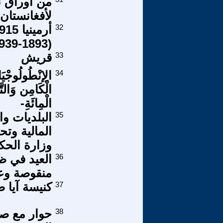
من أوراق ن
لأفغانستان
32
(1893-1939)(4-8)
33
قريش
34
الِإنْطُولُوجْيَا
الْكَامِن وَالتّ
الْمِائَةِ-
35
البلديات و
المالية وت
وزارة الحك
36
العيد في ظ
منقوصة وعم
37
كنيسة آيا ص
38
حوار مع صد