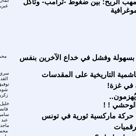
مهب الريح: بين ضغوط -ترامب- وتآكل
كمال
غبري
موغرافية
بسهولة وفشل في خداع الآخرين بنفس
محم
هاشمية التاريخية على المقدسات
سري
القد
 في غزة!
توفيق
شوم
ُهزمون..
زكري
الوحشي ! !
خليل
قانص
 حركة ماركسية ثورية في تونس
سامر
عبد 
لرقميات
ماجد 
محم