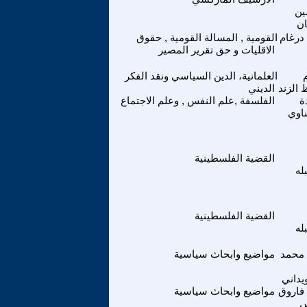
ين
ن
درغام
القومية , المسالة القومية , حقوق
الاقليات و حق تقرير المصير
العلمانية، الدين السياسي ونقد الفكر
 الزند
الديني
ة
الفلسفة ,علم النفس , وعلم الاجتماع
ناوي
القضية الفلسطينية
له
القضية الفلسطينية
له
 محمد
مواضيع وابحاث سياسية
يداني
فاروق
مواضيع وابحاث سياسية
س