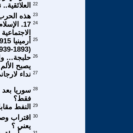
22
العلائقية..
23
هذه الحرب 
24
17. الإس
الاجتماعية 
25
(1893-1939)(3-8)
26
حلبجة… والو
يصبح الألم
27
نداء لارجا
28
سوريا بعد ا
فقط؟
29
النفط مقابل
30
اقتراب وصو
يعني ؟
31