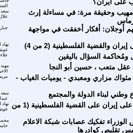
ب على ايران؟
جاسم
الصف
هيب وحقيقة مرة: في مساءلة إرث
سعد 
علال
رماس
م أوجلان: أفکار أخفقت في مواجهة
جبار 
ران والقضية الفلسطينية (2 من 4)
نهاد ا
غوش
ل ومُحاكمة السؤال باليقين
علاء
قل متعب ، حسين أبو النجا
مهند 
الاخ
 مثواك مزاري ومعبدي - يوميات الغياب -
مريم
وطني لبناء الدولة والمجتمع
سعد 
عبدال
أثر الحرب على إيران على القضية الفلسطينية (1 من
نهاد ا
غوش
لوزراء تفكيك عصابات شبكة الاعلام
محمد 
حامد
يس تقليص كوادرها