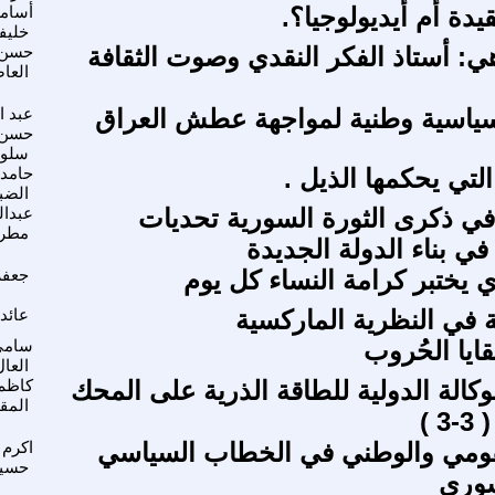
قيدة أم أيديولوجيا؟.
أسام
خليف
ي: أستاذ الفكر النقدي وصوت الثقافة
حسن
العا
ياسية وطنية لمواجهة عطش العراق
عبد ا
حسن
سلو
لتي يحكمها الذيل .
حامد
الضب
ي ذكرى الثورة السورية تحديات
عبدا
مطر
ي بناء الدولة الجديدة
ي يختبر كرامة النساء كل يوم
جعفر
ة في النظرية الماركسية
عائد
قايا الحُروب
سامي
العال
كالة الدولية للطاقة الذرية على المحك
كاظم
المق
 )
لقومي والوطني في الخطاب السياسي
اكرم
حسي
سوري