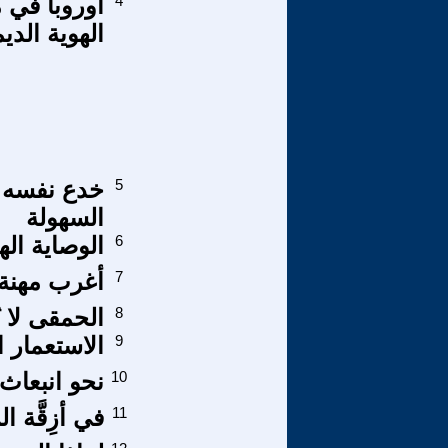
4
أوروبا في 
الهوية الدي
5
خدع نفسه 
السهولة
6
الوصاية ال
7
أغرب مهنة
8
الحمقى لا ي
9
الاستعمار 
10
نحو انبعاث
11
في أزِقَّة ا