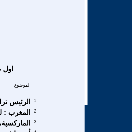
اول ص
الموضوع
1
الرئيس ترام
2
المغرب : ل
3
الماركسية، 