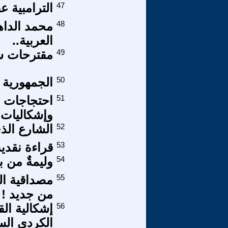
47
الترامبية ع
48
محمد الداه
العربية..
49
مقترحات س
50
الجمهورية ا
51
احتجاجات ف
وإشكاليات ف
52
الشارع الذ
53
قراءة نقدي
54
وليمةٌ من ب
55
مصداقية الو
من جديد ! ( 3-3
56
إشكالية ا
الكردي ال