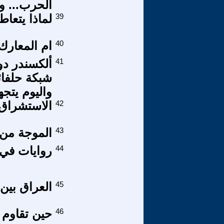
الحرب... و
39
لماذا يتعا
40
ام المعار
41
ألكسندر دو
شبكة حلفائنا
واليوم يتج
42
الاستشراق ا
43
الموجة من ٥٤ إلى ٥٧ ضمن عملية الوعد الصا
44
روايات في 
45
العراق بين 
46
حين تقاوم 