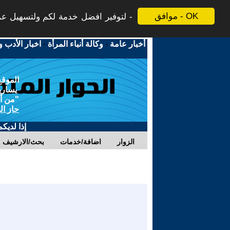
موافق - OK
لتوفير افضل خدمة لكم ولتسهيل عملي
أخبار عامة
-
وكالة أنباء المرأة
-
اخبار الأدب و
الموقع
يسارية
"من أج
حاز ال
إذا لديك
الزوار
اضافة/خدمات
بحث/الارشيف