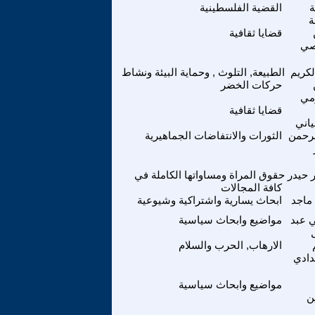
ة
القضية الفلسطينية
ة
قضايا ثقافية
صي
لكريم
الطبيعة, التلوث , وحماية البيئة ونشاط
حركات الخضر
مي
قضايا ثقافية
ياني
لرحمن
الثورات والانتفاضات الجماهيرية
 حيدر
حقوق المراة ومساواتها الكاملة في
كافة المجالات
 ماجد
ابحاث يسارية واشتراكية وشيوعية
 عبد
مواضيع وابحاث سياسية
الارهاب, الحرب والسلام
دادي
مواضيع وابحاث سياسية
ن