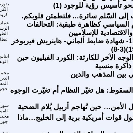
 نحو تأسيس رؤية للوجود (1)
بدورع
الكر
إلى السّلم سائرة... فلتطمئن قلوبكم.
كريم
لام السياسي كظاهرة طبقية: التحالفات
عماد
الرس
والاقتصادية للإسلاميين
الطي
أرمينيا 1915- شهادة ضابط ألماني- هاينريش فيربوخر
عطا 
جه الآخر للكارثة: الكورد الفيليون حين
ايناس
الون
 ذاكرة منسية
ني بين المذهب والدين
محمو
الدين
المع
لسقوط: هل تغيّر النظام أم تغيّرت الوجوه
حجي 
 الأمن… حين تُهاجم أربيل يُلام الضحية
سوزا
ئامي
ل قوات أمريكية برية إلى الخليج…ماذا
مجدي
جورج
عبد