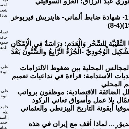
وري عبد الرزاق: الغزو السوفيتي
الحس
شعبا
أرمينيا 1915- شهادة ضابط ألماني- هاينريش فيربوخر
عطا 
عصام
حافظ
 التِّقْنِيَّة لِلسِّحْر وَالْعَدَم: دِرَاسَةٌ فِي الْإِمْكَانِ
حمود
المع
َشْكِيل الْوُجُودِيّ -الْجُزْءُ الرَّابِعُ والسِّتُّونَ بَعْدَ
المجالس المحلية بين ضغوط الالتزامات
علي
ابوحب
حديات الاستدامة: قراءة في تداعيات تعميم
م المحلي
ل الضائقة الاقتصادية: موظفون برواتب
علي
ابوحب
ّال بلا عمل وأسواق تعاني الركود
وفيا أيقونة التاريخ البيزنطي والعثماني
حامد
طه
السو
يق ... لماذا أقف مع إيران في هذه
أحمد 
عبا