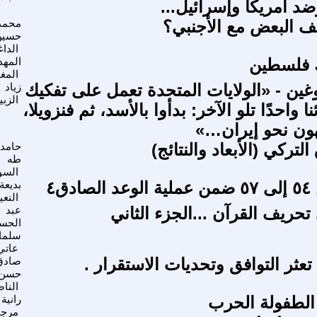
ضد أمريكا وإسرائيل...
طف البعض مع الأجنبي؟
محمد
حسين
الدا
ك فلسطين
المه
المغ
غين - «الولايات المتحدة تعمل على تفكيك
زياد
الزب
 واحدًا تلو الآخر: بدأوا بالأسد، ثم فنزويلا،
هون نحو إيران…»
لتركي (الأبعاد والنتائج)
حامد
طه
السو
دق٤
بديعة
النع
تحريف القرآن ...الجزء الثاني
عبد
الحس
سلما
عاتي
تعثر التوافق وتحديات الاستقرار .
صادق
حسن
النا
الطفولة الحرب
رانية
مرجي