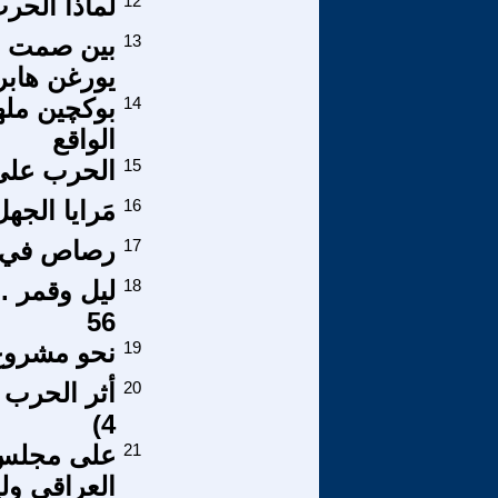
12
لماذا الحر
13
بين صمت م
يورغن هاب
14
بوکچين مله
الواقع
15
الحرب على إي
16
مَرايا الجه
17
رصاص في ع
18
ليل وقمر .
56
19
نحو مشروع 
20
4)
21
على مجلس ا
العراقي ول