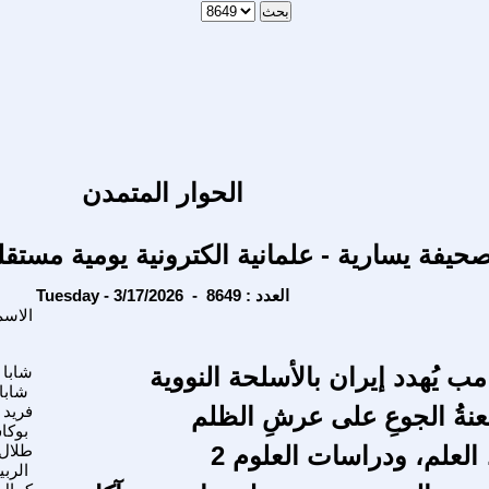
الحوار المتمدن
حيفة يسارية - علمانية الكترونية يومية مستقل
Tuesday - 3/17/2026 - العدد : 8649
الاسم
ب يُهدد إيران بالأسلحة النووية
شابا 
شابا
عنةُ الجوعِ على عرشِ الظلم
فريد
بوكا
العلم، ودراسات العلوم 2
طلال
الرب