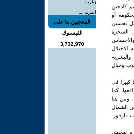
زغريت
ضم كادحين
المزيد.....
حكومة أو
المعجبين بنا على
جل تحسين
ل السخرة
الفيسبوك
 والاحساس
3,732,970
الاحتلال
والبشرية
وب وجبال
 كبيرا في
قعها. كما
 ومن هنا
ين الشمال
ب دارفور.
ة و تهميش