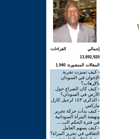
إجمالي القراءات:
13,892,920
المقالات المنشورة: 1,940
-
كيف تميزت تجربة
الإخوان في السودان
بالإرهاب؟
-
كيف كان الصراع حول
الأرض في السودان؟
-
الذكرى ١٤٣ لرحيل كارل
ماركس
-
كيف بدأت حركة تحرير
ونهضة المرأة السودانية
في فترة الحكم الب ...
-
كيف يسهم العامل
الثقافي في تحرير المراة؟
-
حول إعلان الخارجية