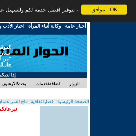
موافق - OK
لتوفير افضل خدمة لكم ولتسهيل عملي
أخبار عامة
-
وكالة أنباء المرأة
-
اخبار الأدب و
الموقع
يسارية
"من أج
حاز ال
إذا لديك
الزوار
اضافة/خدمات
بحث/الارشيف
الصفحة الرئيسية
-
قضايا ثقافية
-
تاج السر عثما
تبرعاتكم