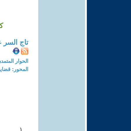
ك
تاج السر 
الحوار المتمدن-العدد: 8649 - 26
المحور: قضايا 
١