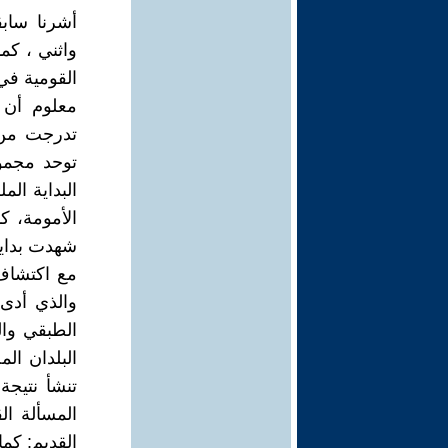
أشرنا سابق
واثني ، كم
القومية في
معلوم أن ا
تدرجت من ا
توحد مجمو
البداية الم
الأمومة، ك
شهدت بدايا
مع اكتشاف 
والذي أدى
الطبقي وال
البلدان ال
تنشأ نتيجة
المسألة ال
القديم: كم