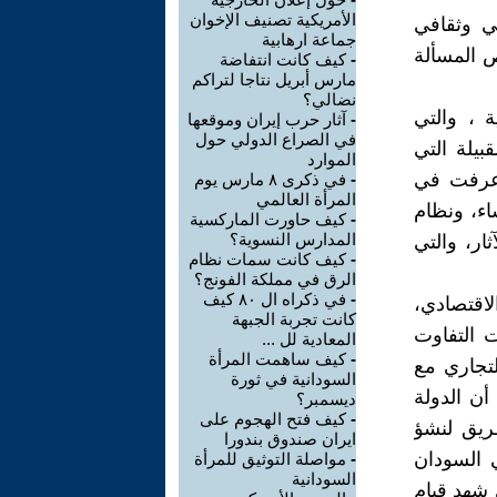
الأمريكية تصنيف الإخوان
مي وثقافي
جماعة ارهابية
ص المسألة
-
كيف كانت انتفاضة
مارس أبريل نتاجا لتراكم
نضالي؟
 ، والتي
-
آثار حرب إيران وموقعها
في الصراع الدولي حول
بيلة التي
الموارد
 عرفت في
-
في ذكرى ٨ مارس يوم
المرأة العالمي
اء، ونظام
-
كيف حاورت الماركسية
المدارس النسوية؟
ار، والتي
-
كيف كانت سمات نظام
الرق في مملكة الفونج؟
-
في ذكراه ال ٨٠ كيف
لاقتصادي،
كانت تجربة الجبهة
 التفاوت
المعادية لل ...
-
كيف ساهمت المرأة
لتجاري مع
السودانية في ثورة
أن الدولة
ديسمبر؟
-
كيف فتح الهجوم على
ريق لنشؤ
ايران صندوق بندورا
ي السودان
-
مواصلة التوثيق للمرأة
السودانية
 شهد قيام