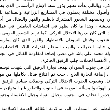
كي. وبالتالي بدأت تظهر بذور نمط الإنتاج الرأسمالي الذي ي
وأصول مختلفة يعملون في المشاريع الزراعية والصناعية لل
جر، ويجمعهم الشعور المشترك بالظلم والقهر والنضال من أ
عيشة ، وهذا ما كان يظهر في انتفاضات العاملين في عم
التي كان يديرها الاحتلال التركي. كما تزايد الشعور القومي
شعوب وقبائل السودان بالاضطهاد والقهر الذي كان يمارسه 
جباية الضرائب والنهب المنظم لقدرات البلاد الاقتصادية 
ة محمد علي باشا في مصر. إضافة لمقاومة القبائل في الجن
ل الأنقسنا لحملات جلب الرقيق الجائرة.
وغل في جنوب السودان بهدف تجارة الرقيق التي شهدت توسعا
 ، إضافة لتجارة العاج ، حيث تم اقتلاع قبائل بكاملها من موا
ئل وشعوب الجنوب الاحتلال التركي وحملات صيادي الرقيق ،
الهويّة والمسألة القومية في الجنوب والتطور غير المتوازن ب
ذور التخلف في الجنوب وجبال النوبا، وجبال الانقسنا، وجنو
تطور غير المتوازن إلي مركزية الثقافة العربية الإسلامي