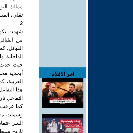
ممالك النوب
تقلي، المس
2
شهدت تكوي
من القبائ
القبائل، كم
الداخلية و
حيث حدث تط
أبجدية محلي
اخر الافلام
العربية، ك
هذا التفاعل
التفاعل تا
كما عرفت ت
وسمات معي