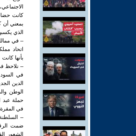
الاجتماعي، مك
كانت حضارا
بمعني أن ك
الذي يكسبها
– في ممالك
اتحاد مملك
بأنها كانت
– نلاحظ في
في السودا
الدين الجد
الوطن وال
حملة عبد ا
في المقرة، 
– السلطنة 
ضمت الرقع
الشعور ال