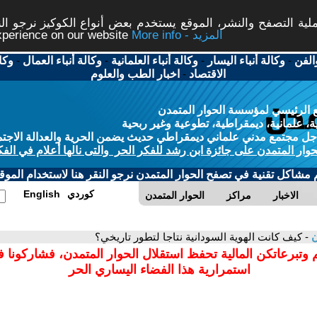
ة التصفح والنشر، الموقع يستخدم بعض أنواع الكوكيز نرجو النق
More info - المزيد
experience on our website
الفن
-
وكالة أنباء اليسار
-
وكالة أنباء العلمانية
-
وكالة أنباء العمال
-
وكا
الاقتصاد
-
اخبار الطب والعلوم
 الرئيسي لمؤسسة الحوار المتمدن
، علمانية، ديمقراطية، تطوعية وغير ربحية
ل مجتمع مدني علماني ديمقراطي حديث يضمن الحرية والعدالة الاجتم
حوار المتمدن على جائزة ابن رشد للفكر الحر والتى نالها أعلام في الفك
م مشاكل تقنية في تصفح الحوار المتمدن نرجو النقر هنا لاستخدام الموقع
كوردي
English
الاخبار
مراكز
الحوار المتمدن
ن
- كيف كانت الهوية السودانية نتاجا لتطور تاريخي؟
 وتبرعاتكن المالية تحفظ استقلال الحوار المتمدن، فشاركونا 
استمرارية هذا الفضاء اليساري الحر