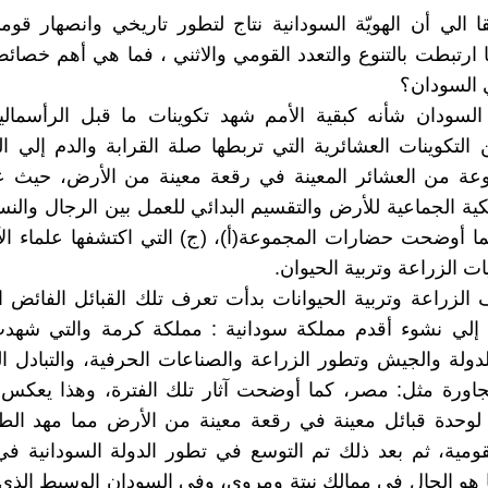
ا الي أن الهويّة السودانية نتاج لتطور تاريخي وانصهار قو
ا ارتبطت بالتنوع والتعدد القومي والاثني ، فما هي أهم خصائ
 السودان؟
لسودان شأنه كبقية الأمم شهد تكوينات ما قبل الرأسمالية
لتكوينات العشائرية التي تربطها صلة القرابة والدم إلي الق
عة من العشائر المعينة في رقعة معينة من الأرض، حيث
لكية الجماعية للأرض والتقسيم البدائي للعمل بين الرجال والنس
ما أوضحت حضارات المجموعة(أ)، (ج) التي اكتشفها علماء الآث
ت الزراعة وتربية الحيوان.
الزراعة وتربية الحيوانات بدأت تعرف تلك القبائل الفائض ا
 إلي نشوء أقدم مملكة سودانية : مملكة كرمة والتي شهدت
دولة والجيش وتطور الزراعة والصناعات الحرفية، والتبادل ا
مجاورة مثل: مصر، كما أوضحت آثار تلك الفترة، وهذا يعكس 
 لوحدة قبائل معينة في رقعة معينة من الأرض مما مهد الط
قومية، ثم بعد ذلك تم التوسع في تطور الدولة السودانية ف
ا هو الحال في ممالك نبتة ومروى، وفي السودان الوسيط الذي