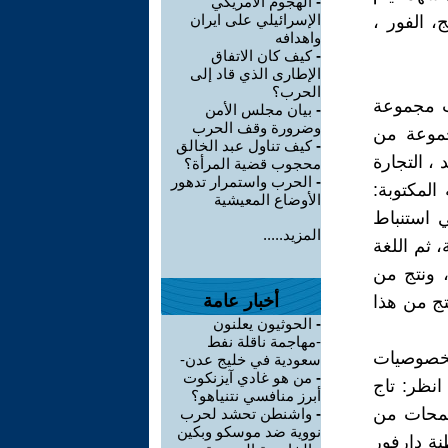
-
الهجوم الأمريكي
الإسرائيلي على ايران
ج، الفور ،
واهدافه
-
كيف كان الاتفاق
الإطارى الذي قاد إلى
الحرب؟
ت مجموعة
-
بيان مجلس الأمن
وضرورة وقف الحرب
جموعة من
-
كيف تناول عبد الخالق
، التجارة
محجوب قضية المرأة؟
-
الحرب واستمرار تدهور
المكتوبة:
الأوضاع المعيشية
 استنباط
المزيد.....
، ثم اللغة
، ونتج من
أخبار عامة
نتج من هذا
-
الحوثيون يعلنون
-مهاجمة ناقلة نفط
 بخصوصيات
سعودية في خليج عدن-
-
من هو غادي آيزنكوت
نظر: تاج
أبرز منافسي نتنياهو؟
ج: تاريخ النوبة الاقتصادي الاجتماعي، دار عزة 2003، لمحات من
-
واشنطن تحشد لحرب
نووية ضد موسكو وبكين
 عمر بشير 2004، تاريخ سلطنة دارفور