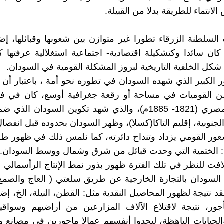
انتماء للطريقة بدلا من القبيلة.
لسلطنة الزرقاء تطورا غير متوازن بين شعوبها وقبائلها، إض
كان سائدا وكتشكيلة اقتصادية- اجتماعية استغلالية عرفته
 شكل الخلفية التاريخية لبروز المشكلة القومية في السودان.
ر الكبير الذي شهده السودان في تطوره نحو أمة ، باعتبار أن 
 القوميات في مساحة أو رقعة جغرافية أوسع، كان في فت
التركي- المصري (1821- 1885م)، والذي شهد تكوين السودان ال
لجنوبية، إقليم التاكا(كسلا)، وظهر السودان بحدوده قبل انفصا
شعور القومي يزداد وتنداح دائرته، كما نلمس ذلك في ظهور 
: الختمية التي وحدت قبائل من شرق وشمال ووسط السودان.
افت للنظر في تلك الفترة ظهور بذور نمط الإنتاج الرأسمالي 
السودان بالتجارة الخارجية عن طريق سلعتي ( العاج والصمغ
نقد نتيجة لظهور المحاصيل النقدية مثل: القطن، النيلة، الخ، إ
أجور، نتيجة لاقتلاع الآلاف المزارعين من أراضيهم وسواق
لجبايات الباهظة، ليجدوا أنفسهم عمالا ماجورين في مصانع