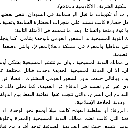
تبة الشريف الاكاديمية 2005م).
ت أو تكوينات ما قبل الرأسمالية في السودان، تنفي بعضها دي
ل حضارة كانت تستند علي منجزات الحضارة السابقة وتضيف ل
 قوة ومنعة واتساعا، وهذا ما نلمسه في الأمثلة التالية:
 النوبة المسيحية بدأ الشعور القومي بالوحدة يتنامى، كما يتج
تي نوباطيا والمقرة في مملكة دنقلا(المقرة)، والتي وصفها 
 عظيمة.
 ممالك النوبة المسيحية ، وان لم تنتشر المسيحية بشكل أ
ن، الا ان الديانة المسيحية الجديدة وحدت قبائل مختلفة 
يد ، وبالتالي خلقت بذور الشعور القومي المشترك ، فضلا عن 
ذي عبر عن نفسه في الدفاع عن العقيدة، كما تجلي ذلك ف
لله بن ابي السرح، والتي نتجت عنها اتفاقية البقط بين الدولة
ودولة الخلافة الإسلامية.
الزرقاء أو سلطنة الفونج كانت ميلا أوسع نحو الوحدة، اذ ن
ة التي كانت تضم ممالك النوبة المسيحية (المقرة وعلوة)،
قومي يتسع، حيث نجد الطريقة الصوفية توحد أفراد من قبائ