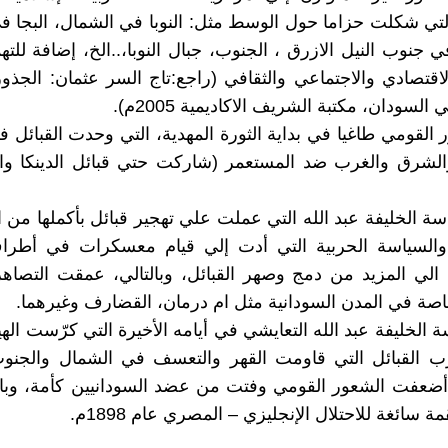
لتي شكلت حزاما حول الوسط مثل: النوبا في الشمال، البجا 
في جنوب النيل الازرق ، الجنوب، جبال النوبا،..الخ، إضافة لل
اقتصادي والاجتماعي والثقافي (راجع:تاج السر عثمان: الجذور 
لسودان، مكتبة الشريف الاكاديمية 2005م).
 القومي طاغيا في بداية الثورة المهدية، التي وحدت القبائل 
الشرق والغرب ضد المستعمر (شاركت حتي قبائل الدينكا و
سة الخليفة عبد الله التي عملت علي تهجير قبائل بأكملها من 
والسياسة الحربية التي أدت إلي قيام معسكرات في أط
ت الي المزيد من دمج وصهر القبائل، وبالتالي، عمقت التصاهر
صة في المدن السودانية مثل ام درمان، القضارف وغيرهما.
 الخليفة عبد الله التعايشي في أيامه الأخيرة التي كرّست اله
ب القبائل التي قاومت القهر والتعسف في الشمال والجنو
ضعفت الشعور القومي وفتت من عضد السودانيين كأمة، وبالت
ة سائغة للاحتلال الإنجليزي – المصري عام 1898م.