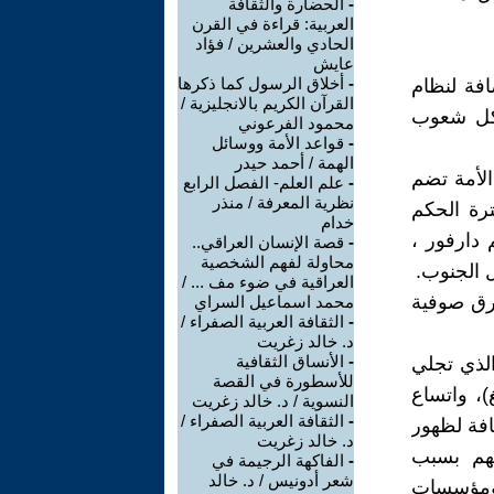
-
الحضارة والثقافة
العربية: قراءة في القرن
الحادي والعشرين / فؤاد
عايش
-
أخلاق الرسول كما ذكرها
افة لنظام
القرآن الكريم بالانجليزية /
ا كل شعوب
محمود الفرعوني
-
قواعد الأمة ووسائل
الهمة / أحمد حيدر
الأمة تضم
-
علم العلم- الفصل الرابع
نظرية المعرفة / منذر
رة الحكم
خدام
ذي ضم دارفور ،
-
قصة الإنسان العراقي..
محاولة لفهم الشخصية
ل الجنوب.
العراقية في ضوء مف ... /
طرق صوفية
محمد اسماعيل السراي
-
الثقافة العربية الصفراء /
د. خالد زغريت
-
الأنساق الثقافية
الذي تجلي
للأسطورة في القصة
)، واتساع
النسوية / د. خالد زغريت
-
الثقافة العربية الصفراء /
ضافة لظهور
د. خالد زغريت
يهم بسبب
-
الفاكهة الرجيمة في
شعر أدونيس / د. خالد
 ومؤسسات