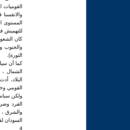
القوميات ا
والانقسنا 
المستوى ال
للتهميش في ا
كان الشعور
والجنوب و
الثورة).
كما أن سيا
الشمال ، 
البلاد، أد
القومي وخا
ولكن سياسة
الفرد وضر
والشرق ، أ
السودان لقم
4