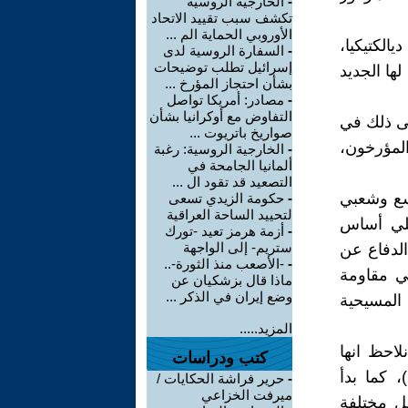
-
الخارجية الروسية
تكشف سبب تقييد الاتحاد
الأوروبي الحماية الم ...
الكتيكيا،
-
السفارة الروسية لدى
إسرائيل تطلب توضيحات
ها الجديد
بشأن احتجاز المؤرخ ...
-
مصادر: أمريكا تواصل
التفاوض مع أوكرانيا بشأن
لى ذلك في
صواريخ باتريوت ...
المؤرخون،
-
الخارجية الروسية: رغبة
ألمانيا الجامحة في
التصعيد قد تقود ال ...
وسع وشعبي
-
حكومة الزيدي تسعى
لتحييد الساحة العراقية
علي أساس
-
أزمة هرمز تعيد -تورك
ستريم- إلى الواجهة
الدفاع عن
-
-الأصعب منذ الثورة-..
ي مقاومة
ماذا قال بزشكيان عن
وضع إيران في الذكر ...
 المسيحية
المزيد.....
لاحظ انها
كتب ودراسات
 كما بدأ
-
حرير فراشة الحكايات /
ميرفت الخزاعي
ل مختلفة