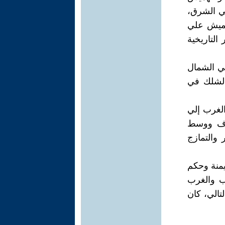
في الشرق،
تهميش علي
التاريخية
في الشمال
الشلك في
الغرب إلي
راف ووسط
 والتمازج
يمنة وحكم
ب والغرب
الي، كان