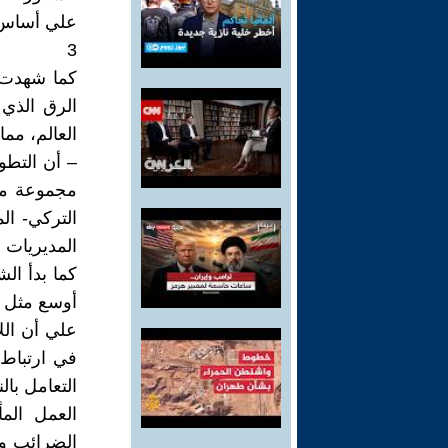
علي أساس ال
3
كما شهدت ا
الرق الذي 
العالم، مما
– أن التطو
مجموعة من
المديريات ا
كما بدأ ال
أوسع مثل 
علي أن الل
في ارتباط 
التعامل بال
العمل الم
الضرائب وا