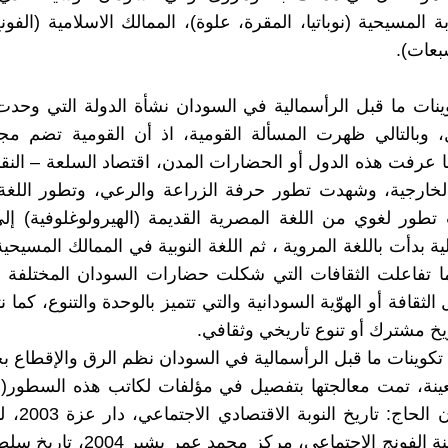
ة المسيحية (نوباتيا، المقرة، علوة)، الممالك الاسلامية (الفون
بعات).
نات ما قبل الرأسمالية في السودان نشأة الدولة التي وحد
ل، وبالتالي ظهرت المسألة القومية، اذ أن القومية تضم م
ا عرفت هذه الدول أو الحضارات المدن، اقتصاد السلعة – النقد 
الخارجية، وشهدت تطور حرفة الزراعة والرعي، وتطور اللغة 
ور لغوي من اللغة المصرية القديمة (الهيرولوغلوفية) إلي
ة بدأت باللغة المروية ، ثم اللغة النوبية في الممالك المسيحية
ما تفاعلت الثقافات التي شكلت حضارات السودان المختلفة 
 الثقافة أو الهوّية السودانية والتي تتميز بالوحدة والتنوع، كما 
ريخ مشترك أو تنوع تاريخي وثقافي.
كوينات ما قبل الرأسمالية في السودان نظم الرق والإقطاع
نة، تمت معالجتها بتفصيل في مؤلفات لكاتب هذه السطور( ا
السر عثمان الحا
تاريخ سلطنة الفونج الاجتماعي، مركز محمد