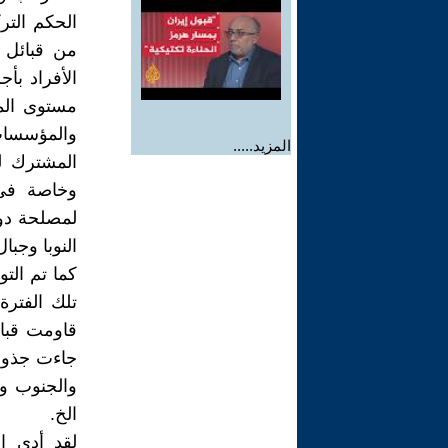
الحكم التر
من قبائل 
الأفراد بأ
مستوى الم
والمؤسسات 
المزيد.....
المشترك ل
وخاصة في 
لمصلحة دول
النوبا وجبا
كما تم الت
تلك الفترة
قاومت قبا
جاءت جذور 
والجنوب وج
الخ.
لقد أدى ال