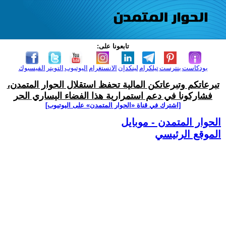
تابعونا على:
بودكاست
بنترست
تيلكرام
لينكدإن
الانستغرام
اليوتيوب
التويتر
الفيسبوك
تبرعاتكم وتبرعاتكن المالية تحفظ استقلال الحوار المتمدن،
فشاركونا في دعم استمرارية هذا الفضاء اليساري الحر
[اشترك في قناة ‫«الحوار المتمدن» على اليوتيوب]
الحوار المتمدن - موبايل
الموقع الرئيسي