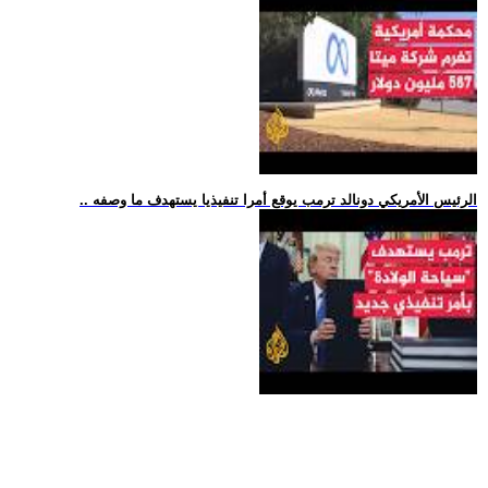
.. الرئيس الأمريكي دونالد ترمب يوقع أمرا تنفيذيا يستهدف ما وصفه