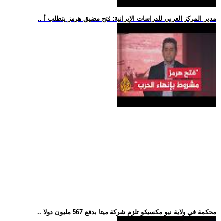
.. مدير المركز العربي للدراسات الإيرانية: فتح مضيق هرمز يتطلب أ
.. محكمة في ولاية نيو مكسيكو تلزم شركة ميتا بدفع 567 مليون دولا