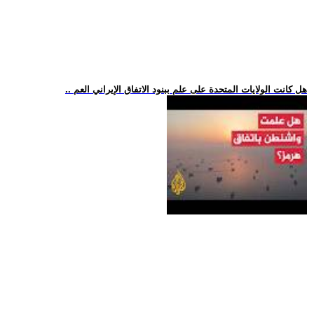
.. هل كانت الولايات المتحدة على علم ببنود الاتفاق الإيراني العم