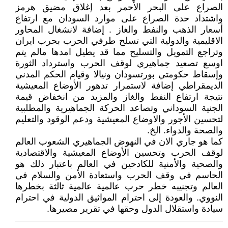
الصراع على البحر الأحمر بعد إغلاق مضيق هرمز
واشتداد حدة الصراع على موارد السودان مع ارتفاع
أسعار الذهب والنفط والغاز . إضافة لانشغال المحاور
الاقليمية والدولية التي تسلح طرفي الحرب بحرب ايران
وتراجع التمويل والتسليح مما قد يطيل امدها مالم يتم
اوسع تصعيد جماهيري لوقف الحرب واسترداد الثورة
وإسقاط حكومتي بورتسودان ونيالا وقيام الحكم المدني
الديمقراطي إضافة لاستمرار تدهور الأوضاع المعيشية
نتيجة ارتفاع النفط والغاز والمزيد من انخفاض قيمة
الجنية السوداني وتصاعد الحركة الجماهيرية والمطلبية
لتحسين الأجور والاوضاع المعيشية ودعم الوقود والتعليم
والصحة والدواء. الخ.
كما هو جاري الان في النهوض الجماهيري الشعوب العالم
لوقف الحرب وتحسين الأوضاع المعيشية والاقتصادية
والصحية والأمنية للكادحين في العالم باعتبار ذلك هو
الحاسم في وقف الحرب واستعادة الأمن والسلام في
العالم وتجنيبه خطر حرب عالمية عالمية ثالثة بخطرها
النووي. والعودة إلى احترام المواثيق الدولية في احترام
سيادة واستقلال الدول وحقها في تقرير مصيرها.