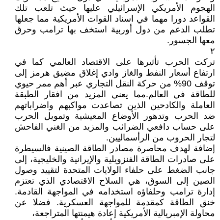
الهجوم الأمريكي الإسرائيلي عليها حيث تلعب تلك
القواعد دورا مهما في اسناد القوات الأمريكية مما جعلها
تطلب الدعم من دول أوربية استخف بها ترامب وحرق
معها الجسور.
٢
تركت الحرب تأثيرها على الاقتصاد العالمي كما في
ارتفاع أسعار النفط والغاز وادي إغلاق مضيق هرمز إلى
توقف 90% من حركة النقل التجاري عبر أهم ممر حيوي
للطاقة في العالم.مما يعني المزيد من افقار الطبقة
العاملة والكادحين الذين تصاعدت مواكبهم واضراباتهم
ضد الحرب وتدهور الأوضاع المعيشية وتمويل الحرب
على حساب دافعي الضرائب والمزيد من الغني الفاحش
لتجار الحروب من الرأسماليين.
إضافة لهدف محاصرة مصادر الطاقة الصينية فالسيطرة
على صادرات الطاقة الفنزويلية والإيرانية والخليجية، إلى
جانب الضغط على حلفاء الولايات المتحدة لتقييد وصول
الصين إلى السوق، هي السلاح الاقتصادي الذي تعتزم
إدارة ترامب وحلفاؤه استخدامه في المواجهة القادمة.
خنق الطاقة كمقدمة للمواجهة العسكرية. فضلا عن
محاولة الإمبريالية الأمريكية إعادة هيمنتها المتراجعة،