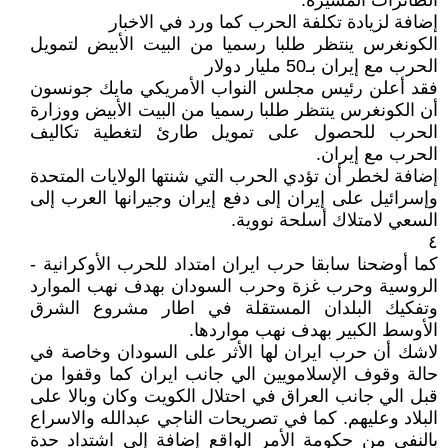
الطائرات المسيرة.
إضافة لزيادة تكلفة الحرب كما ورد في الاخبار
الكونغرس ينتظر طلبا رسميا من البيت الأبيض لتمويل
الحرب مع إيران بـ50 مليار دولار
فقد أعلن رئيس مجلس النواب الأمريكي مايك جونسون
أن الكونغرس ينتظر طلبا رسميا من البيت الأبيض ووزارة
الحرب للحصول على تمويل طارئ لتغطية تكاليف
الحرب مع إيران.
إضافة لخطر أن تؤدي الحرب التي شنتها الولايات المتحدة
وإسرائيل ⁠على إيران إلى دفع إيران وجيرانها العرب إلى
السعي لامتلاك أسلحة نووية.
٤
كما أوضحنا سابقا حرب ايران امتداد للحرب الأوكرانية -
الروسية وحرب غزة وحرب السودان بهدف نهب الموارد
وتفكيك البلدان المستقلة في اطار مشروع الشرق
الأوسط الكبير بهدف نهب مواردها.
لاشك أن حرب ايران لها الأثر على السودان وخاصة في
حالة وقوف الإسلامويين الي جانب ايران كما وقفوا من
قبل الي جانب العراق في احتلال الكويت وكان وبالا على
البلاد وعليهم. كما في تصريحات الناجي عبدالله والاسراع
بالنفي من حكومة الأمر الواقع إضافة إلى اشتداد حدة