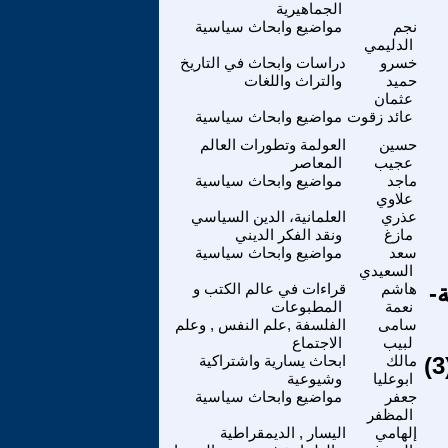
الجماهيرية
نجم
مواضيع وابحاث سياسية
الدليمي
خسرو
دراسات وابحاث في التاريخ
حميد
والتراث واللغات
عثمان
عائد زقوت
مواضيع وابحاث سياسية
حسين
العولمة وتطورات العالم
عجيب
المعاصر
ماجد
مواضيع وابحاث سياسية
علاوي
عذري
العلمانية، الدين السياسي
مازغ
ونقد الفكر الديني
سعد
مواضيع وابحاث سياسية
السعيدي
-
هاشم
قراءات في عالم الكتب و
نعمة
المطبوعات
سامى
الفلسفة ,علم النفس , وعلم
لبيب
الاجتماع
مالك
ابحاث يسارية واشتراكية
ابوعليا
وشيوعية
جعفر
مواضيع وابحاث سياسية
المظفر
إلهامي
اليسار , الديمقراطية