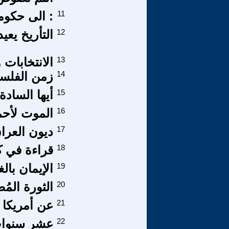
11
: الى حكوم
12
التأريخ يعيد نف
13
الانتخابات
14
زمن الفلسف
15
أيها السادة
16
الموت لأح
17
ديون العرا
18
قراءة في ك
19
الإيمان بال
20
الثورة المُضادة في ال
21
عن أمريكا و
22