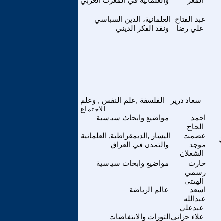
المعز
والعلمانية في المغرب العربي
عبد الفتاح
العلمانية، الدين السياسي
علي رضا
ونقد الفكر الديني
سعاد درير
الفلسفة ,علم النفس , وعلم
الاجتماع
احمد
مواضيع وابحاث سياسية
الحاج
عصمت
اليسار ,الديمقراطية, العلمانية
موجد
والتمدن في العراق
الشعلان
حارث
مواضيع وابحاث سياسية
رسمي
الهيتي
اسعد
عالم الرياضة
عبدالله
عبدعلي
علاء حزاني
الثورات والانتفاضات