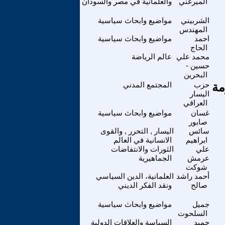
الميرغني
والعلمانية في مصر والسودان
الشربيني
مواضيع وابحاث سياسية
المهندس
احمد
مواضيع وابحاث سياسية
الحاج
محمد علي
عالم الرياضة
حسين -
البحرين
 منظومة
حزب
المجتمع المدني
اليسار
العراقي
غسان
مواضيع وابحاث سياسية
صابور
سائس
اليسار , التحرر , والقوى
ابراهيم
الانسانية في العالم
علي
الثورات والانتفاضات
عرمش
الجماهيرية
شوكت
أحمد راشد
العلمانية، الدين السياسي
صالح
ونقد الفكر الديني
جميل
مواضيع وابحاث سياسية
السلحوت
حميد
السياسة والعلاقات الدولية