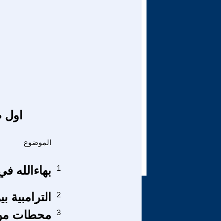
اول ص
الموضوع
1
بهاءالله في القرآن (33)
2
الترامبية ب
3
محطات من ت