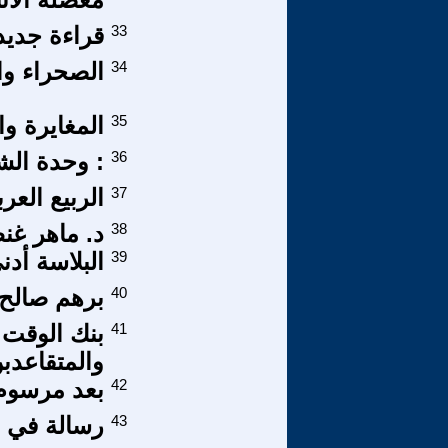
33
قراءة جديدة
34
الصحراء وال
35
المغايرة وا
36
: وحدة ال
37
الربيع العر
38
د. ماهر غن
39
البلاسة أد
40
برهم صالح 
41
بنك الوقت
والمتقاعدب
42
بعد مرسوم 
43
رسالة في ال