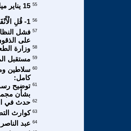
55
15 يناير ميلاد زعيم التحرر العربي
56
1- قُلِ الْأَنْفَالُ .. لِلَّهِ وَالرَّسُولِ !!
57
فشل النظام
على الذقو
58
وزارة الطع
59
مستقبل المق
60
كامل:
61
توضيح رسم
بشأن مجمو
62
حدث في امر
63
كوارث التط
64
عبد الناصر و