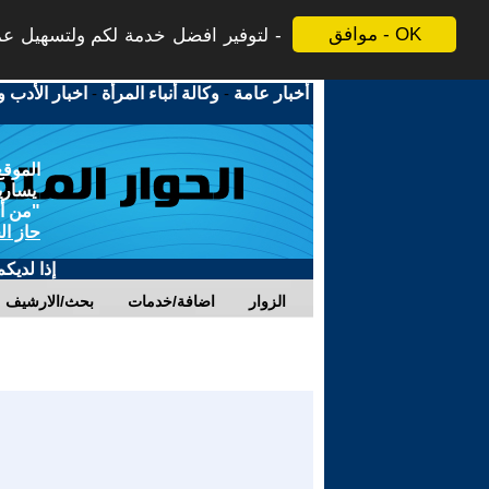
موافق - OK
لتوفير افضل خدمة لكم ولتسهيل عملي
أخبار عامة
-
وكالة أنباء المرأة
-
اخبار الأدب و
الموقع
يسارية
"من أج
حاز ال
إذا لديك
الزوار
اضافة/خدمات
بحث/الارشيف