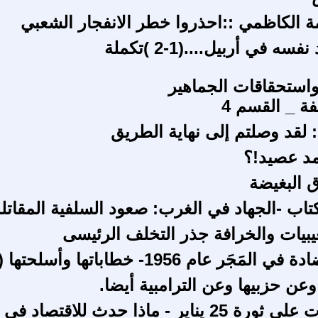
ة الكاظمي ::احذروا خطر الانفجار الشعبي
سه في أربيل....(1-2 )تكملة
 واستحقاقات الجماهير
ة _ القسم 4
: لقد وصلتم إلى نهاية الطريق
مد عصيد!؟
ق البغيضة
تاب -الجهاد في الغرب: صعود السلفية المقاتلة
غيبيات والخرافة جذر التخلف الرئيسى
مَجَر عام 1956- خطاباتها وأسلحتها (3)
عن حزبيها وعن الترامبية أيضا.
عشر سنوات علي ثورة 25 يناير - ماذا حدث للاقتصاد في