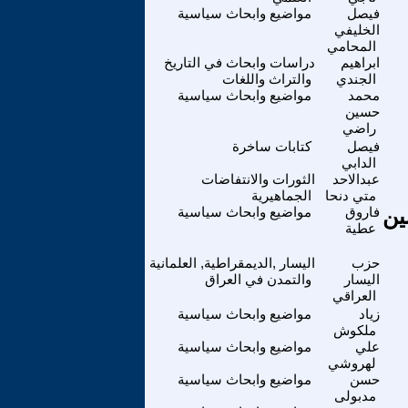
فيصل
مواضيع وابحاث سياسية
الخليفي
المحامي
ابراهيم
دراسات وابحاث في التاريخ
الجندي
والتراث واللغات
محمد
مواضيع وابحاث سياسية
حسين
راضي
فيصل
كتابات ساخرة
الدابي
عبدالاحد
الثورات والانتفاضات
متي دنحا
الجماهيرية
طان حسين
فاروق
مواضيع وابحاث سياسية
عطية
حزب
اليسار ,الديمقراطية, العلمانية
اليسار
والتمدن في العراق
العراقي
زياد
مواضيع وابحاث سياسية
ملكوش
علي
مواضيع وابحاث سياسية
لهروشي
حسن
مواضيع وابحاث سياسية
مدبولى