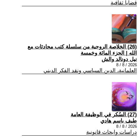
قضايا ثقافية
(26) الخلاصة الروحية من سلسلة كتب محادثات مع
الله | الجزء المائة وخمسة
نيل دونالد والش
2026 / 8 / 8
العلمانية، الدين السياسي ونقد الفكر الديني
(27) السُكر في الوظيفة العامة
طيف باسم هادي
2026 / 8 / 8
دراسات وابحاث قانونية