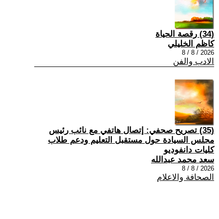
(34) رقصة الحياة
كاظم الخليلي
2026 / 8 / 8
الادب والفن
(35) تصريح صحفي: إتصال هاتفي مع نائب رئيس
مجلس السيادة حول مستقبل التعليم ودعم طلاب
كليات دانفوديو
سعد محمد عبدالله
2026 / 8 / 8
الصحافة والاعلام