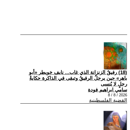
(18) رفيقُ الزنزانة الذي غاب... نايف خويطر «أبو
باهر» حين يرحلُ الرفيقُ وتبقى في الذاكرة حكايةُ
رجلٍ لا يُنسى
سامي ابراهيم فودة
2026 / 8 / 8
القضية الفلسطينية