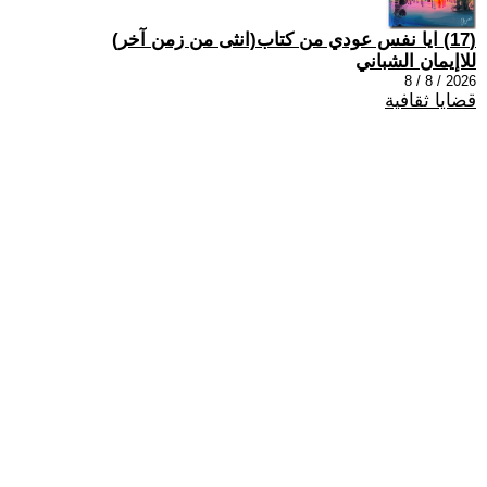
(17) ايا نفس عودي من كتاب(انثى من زمن آخر)
للاإيمان الشباني
2026 / 8 / 8
قضايا ثقافية