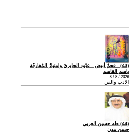
(43) - فحمٌ أبيض - عبّود الجابريّ وامتيازُ المُفارقَة
باسم القاسم
2026 / 8 / 8
الادب والفن
(44) طه حسين العربي
حسن مدن