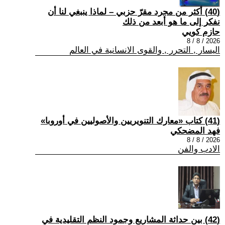
(40) أكثر من مجرد مقرّ حزبي – لماذا ينبغي لنا أن
نفكر إلى ما هو أبعد من ذلك
حازم كويي
2026 / 8 / 8
اليسار , التحرر , والقوى الانسانية في العالم
(41) كتاب «معارك التنويريين والأصوليين في أوروبا»
فهد المضحكي
2026 / 8 / 8
الادب والفن
(42) بين حداثة المشاريع وجمود النظم التقليدية في