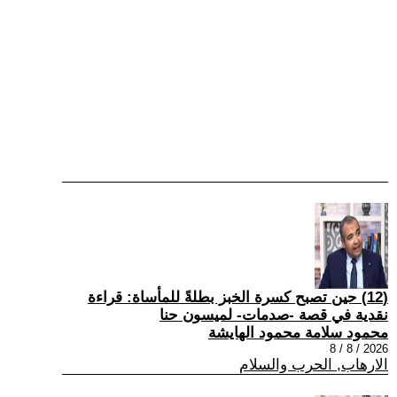
(12) حين تصبح كسرة الخبز بطلةً للمأساة: قراءة
نقدية في قصة -صدمات- لميسون حنا
محمود سلامة محمود الهايشة
2026 / 8 / 8
الارهاب, الحرب والسلام