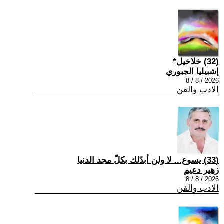
(32) خلاخيل*
إشبيليا الجبوري
2026 / 8 / 8
الادب والفن
(33) يسوع... لا ولن أبدّلك بكلّ مجد الدنيا
زهير دعيم
2026 / 8 / 8
الادب والفن