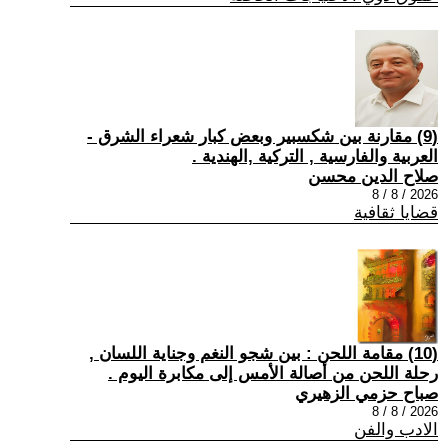
(9) مقارنة بين شكسبير وبعض كبار شعراء الشرق -
العربية والفارسية , التركية ,الهندية .
صلاح الدين محسن
2026 / 8 / 8
قضايا ثقافية
(10) مقامة اللحن : بين شجو النغم وجناية اللسان ,
رحلة اللحن من أصالة الأمس إلى مكابرة اليوم .
صباح حزمي الزهيري
2026 / 8 / 8
الادب والفن