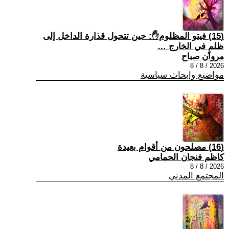
(15) فيتو المظلوم✋: حين تتحول قذارة الداخل إلى
ظلمٍ في الخارج …
مروان صباح
2026 / 8 / 8
مواضيع وابحاث سياسية
(16) مصلحون من أقوام بعيدة
كاظم فنجان الحمامي
2026 / 8 / 8
المجتمع المدني