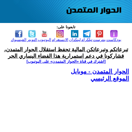
تابعونا على:
بودكاست
بنترست
تيلكرام
لينكدإن
الانستغرام
اليوتيوب
التويتر
الفيسبوك
تبرعاتكم وتبرعاتكن المالية تحفظ استقلال الحوار المتمدن،
فشاركونا في دعم استمرارية هذا الفضاء اليساري الحر
[اشترك في قناة ‫«الحوار المتمدن» على اليوتيوب]
الحوار المتمدن - موبايل
الموقع الرئيسي