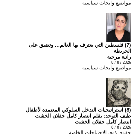
مواضيع وابحاث سياسية
(7) فلسطين التي يعترف بها العالم… وتضيق على
الخريطة
رانية مرجية
2026 / 8 / 8
مواضيع وابحاث سياسية
(8) استراتيجيات التدخل السلوكي المعتمدة لأطفال
طيف التوحد: بقلم انتصار كامل جفلان الخشت
انتصار كامل جفلان الخشت
2026 / 8 / 8
حقوق ذوي الاحتياجات الخاصة