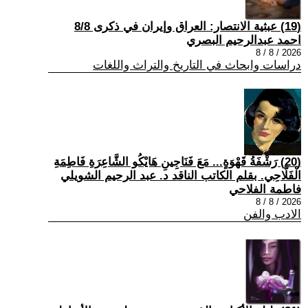
(19) عبثية الانتصار: العراق وإيران في ذكرى 8/8
احمد عبدالرحيم البصري
2026 / 8 / 8
دراسات وابحاث في التاريخ والتراث واللغات
(20) رَشْفَةُ قَهْوَةٍ... مَعَ فَنَاجِينِ هَايْكُو الشَّاعِرَةِ فَاطِمَةِ
الْفَلَّاحِي. بقلم الكاتب الناقد د. عبد الرحيم الشويلي
فاطمة الفلاحي
2026 / 8 / 8
الادب والفن