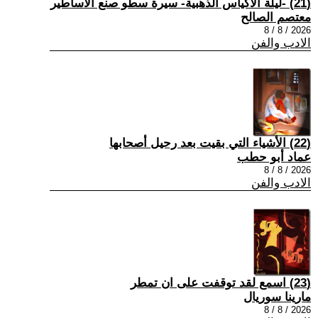
(21) -ليلة الأكياس الذهبية- سيرة سطو صنع الأساطير
معتصم الصالح
2026 / 8 / 8
الادب والفن
(22) الأشياء التي بقيت بعد رحيل أصحابها
عماد أبو حطب
2026 / 8 / 8
الادب والفن
(23) اسمع لقد توقفت على ان تمطر
مارينا سوريال
2026 / 8 / 8