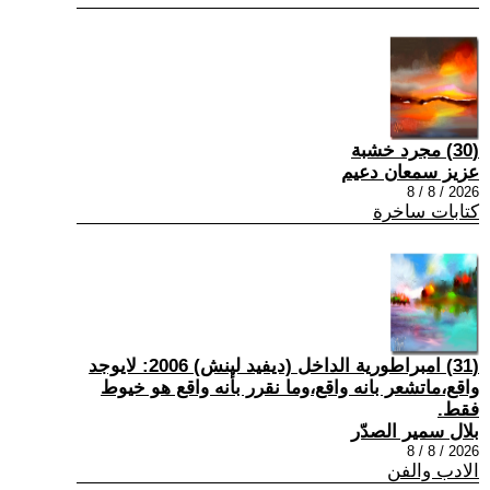
(30) مجرد خشبة
عزيز سمعان دعيم
2026 / 8 / 8
كتابات ساخرة
(31) امبراطورية الداخل (ديفيد لينش) 2006: لايوجد
واقع،ماتشعر بانه واقع،وما نقرر بأنه واقع هو خيوط
فقط.
بلال سمير الصدّر
2026 / 8 / 8
الادب والفن