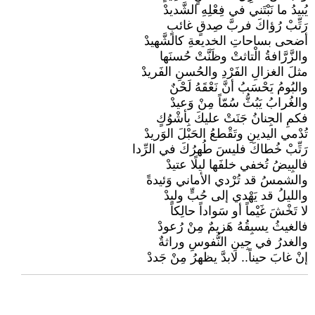
يُبيدُ ما نَبْتَني في فِعْلِهِ الشَّديدْ
رَتِّبْ رُؤاكَ فربَّ صِدقٍ غائبٍ
أضحى بساحاتِ الخديعةِ كالشَّهيدْ
والزَّرَّافةُ الْتاثتْ وظَنَّتْ حُسنَها
مثلَ الغزالِ الفَرْدِ والحُسنِ الفَريدْ
والبُومُ يَحْسَبُ أنَّ نَعْقَهُ لَحْنٌ
والغُرابُ يَبُثُّ سُمّاً مِنْ وَعيدْ
فكمِ الجِنانُ جَنَتْ عليكَ بِأشْوُكٍ
تُدْمي اليدينِ وتَقْطعُ الحَبْلَ الوَريدْ
رَتِّبْ خُطاكَ فليسَ طُهرُكَ في الرِّدا
فالبِيضُ تُخفي خلفَها ليلًا عتيدْ
والشمسُ قد تُرْدي الأماني وَئيدةً
والليلُ قد يَهْدي إلى حُبٍّ وليدْ
لا تَخْشَ غَيْماً أو سَواداً حالِكاً
فالغيثُ يسبِقُهُ هَزيمٌ مِنْ رُعودْ
والغدرُ في جِينِ النُّفوسِ وراثةٌ
إنْ غابَ حيناً.. لابدَّ يظهرُ مِنْ جَددْ