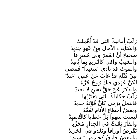
رَتِّبْ أمانيكَ التي قَدْ أُهْمِلَتْ
وَاسْتأنِفِ الآمالَ مِنْ عَهدٍ جَديدْ
صحيحٌ أنَّ العُمرَ ولّى مُسرِعاً
والشيبُ وافى كالبَريدِ بما يُعيدْ
والموتُ قد نادى "سَعيداً" فَمضى
مِنْ قَبْلِهِ قدْ غابَ عنْ عَينِي "عِيدْ"
لكنَّ عَهْدي فيكَ رُوحٌ حُرَّةٌ
والفِكرُ عَنْ حَقٍّ يَقينٍ لا يَحيدْ
رَتِّبْ حكاياكَ التي بَعثَرْتَها
فالنملُ يَزْهى كأنَّ قُوَّتَهُ حَديدْ
وبعضُ أخطاءِ الأنامِ تَعَمُّدٌ
ليستْ سَهواً بَلْ خَطايا كالتَّعميدْ
والفأرُ يَعْبثُ في الجِدارِ مُخَرِّباً
يَقْرضُ أوراقاً ويَعْدو في الجَريدْ
والبعضُ حارِقٌ كحامضٍ "أسِيدٍ"