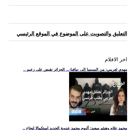
التعليق والتصويت على الموضوع في الموقع الرئيسي
اخر الافلام
.. مهدي لعريبي: من السينما إلى -مافيا-... الجزائر تقبض على زعيم
.. محمد علام وهيثم سعيد: ألبوم محمد عدوية الجديد استكمالا لنجاح