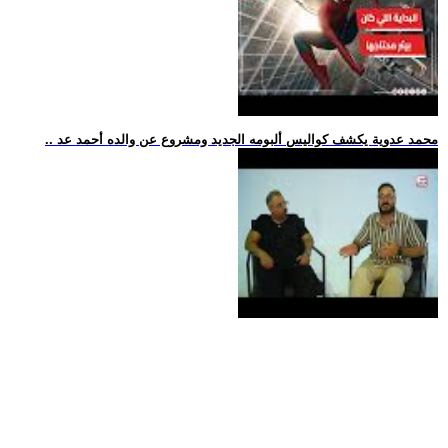
.. محمد عدوية يكشف كواليس ألبومه الجديد ومشروع عن والده أحمد عد