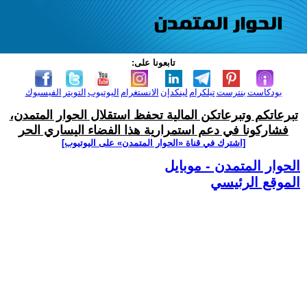
تابعونا على:
بودكاست
بنترست
تيلكرام
لينكدإن
الانستغرام
اليوتيوب
التويتر
الفيسبوك
تبرعاتكم وتبرعاتكن المالية تحفظ استقلال الحوار المتمدن،
فشاركونا في دعم استمرارية هذا الفضاء اليساري الحر
[اشترك في قناة ‫«الحوار المتمدن» على اليوتيوب]
الحوار المتمدن - موبايل
الموقع الرئيسي