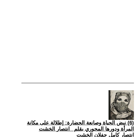
(6) نبض الحياة وصانعة الحضارة: إطلالة على مكانة
المرأة ودورها المحوري بقلم _انتصار الخشت
انتصار كامل جفلان الخشت