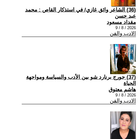
(36) الشاعر واثق غازي/ في استذكار القاص : محمد
عبد حسن
مقداد مسعود
2026 / 8 / 9
الادب والفن
(37) جورج برنارد شو بين الأدب والسياسة ومواجهة
الحياة
هاشم معتوق
2026 / 8 / 9
الادب والفن