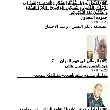
(44) الْأَنْطُولُوجْيَا التِّقْنِيَّةُ لِلسِّحْرِ وَالْعَدَمِ: دِرَاسَةٌ فِي
الْإِمْكَانِ الْكَامِنِ وَالتَّشْكِيلِ الْوُجُودِيِّ -الجُزْءُ السَّابِعُ
وَالسِّتُّونَ بَعْدَ الثَّلَاثِمِائَةِ-
حمودة المعناوي
2026 / 8 / 9
الفلسفة ,علم النفس , وعلم الاجتماع
(45) الرطان في فهم القران.....7
عبد الحسين سلمان عاتي
2026 / 8 / 9
العلمانية، الدين السياسي ونقد الفكر الديني
(46) لماذا لا نوثق أعلامنا؟ ثقافة الرثاء... في مواجهة