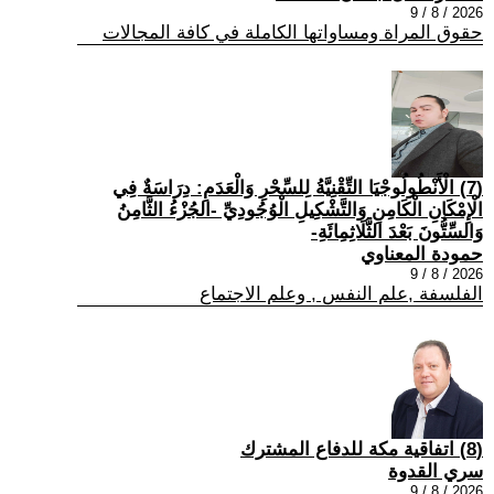
2026 / 8 / 9
حقوق المراة ومساواتها الكاملة في كافة المجالات
(7) الْأَنْطُولُوجْيَا التِّقْنِيَّةُ لِلسِّحْرِ وَالْعَدَمِ: دِرَاسَةٌ فِي
الْإِمْكَانِ الْكَامِنِ وَالتَّشْكِيلِ الْوُجُودِيِّ -الجُزْءُ الثَّامِنُ
وَالسِّتُّونَ بَعْدَ الثَّلَاثِمِائَةِ-
حمودة المعناوي
2026 / 8 / 9
الفلسفة ,علم النفس , وعلم الاجتماع
(8) اتفاقية مكة للدفاع المشترك
سري القدوة
2026 / 8 / 9