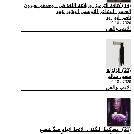
(19) كثافة الترميز..و بلاغة اللغة في - وحدهم يعبرون
الجسر- للشاعر التونسي البشير عبيد
ناصر ابو زيد
2026 / 8 / 9
الادب والفن
(20) الزلزلة
سعود سالم
2026 / 8 / 9
الادب والفن
(21) -محاكمةُ السَّنة… لائحةُ اتهامٍ ضدَّ شعبٍ