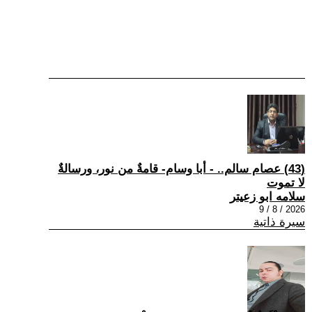
(43) عصام سالم.. - أبا وسام- قامةٌ من نور، ورسالةٌ
لا تموت
سلامه ابو زعيتر
2026 / 8 / 9
سيرة ذاتية