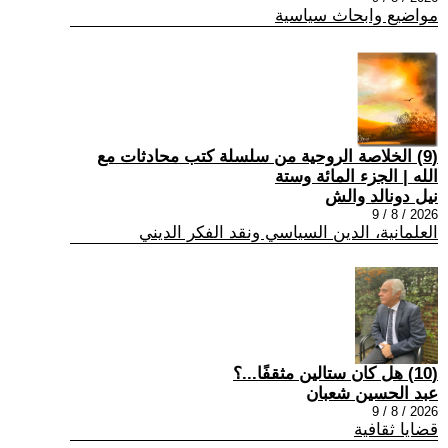
مواضيع وابحاث سياسية
(9) الخلاصة الروحية من سلسلة كتب محادثات مع
الله | الجزء المائة وستة
نيل دونالد والش
2026 / 8 / 9
العلمانية، الدين السياسي ونقد الفكر الديني
(10) هل كان ستالين مثقفًا...؟
عبد الحسين شعبان
2026 / 8 / 9
قضايا ثقافية