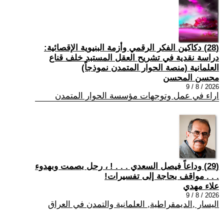
(28) دكاكين الفكر الرقمي وأزمة البنيوية الإقصائية:
دراسة نقدية في تشريح العقل المستبد خلف قناع
العلمانية (منصة الحوار المتمدن نموذجاً)
محسن المحسن
2026 / 8 / 9
اراء في عمل وتوجهات مؤسسة الحوار المتمدن
(29) وداعاً فيصل السعدي . . . ! ، رحل بصمت وبهدوء
. . . مواقف بحاجة إلى تفسيرات!
علاء مهدي
2026 / 8 / 9
اليسار ,الديمقراطية, العلمانية والتمدن في العراق