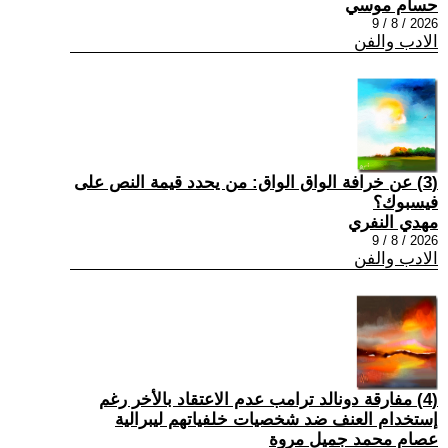
حسام موسي
2026 / 8 / 9
الادب والفن
(3) عن خرافة الواق الواق: من يحدد قيمة النص على
فيسبوك؟
مهدي النفري
2026 / 8 / 9
الادب والفن
(4) مفارقة دونالد ترامب عدم الاعتقاد بالأخر رغم
إستخدام العنف ضد شخصيات خلفياتهم ليبرالية
عصام محمد جميل مروة