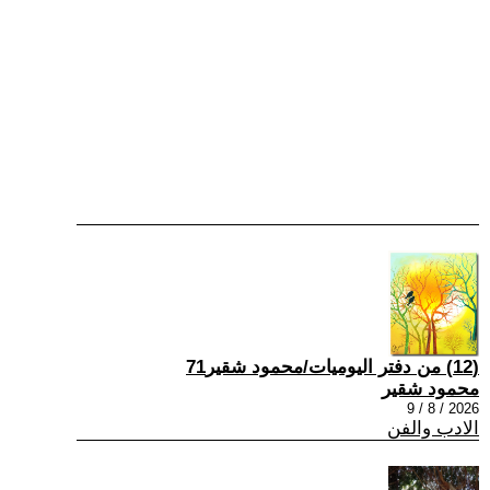
(12) من دفتر اليوميات/محمود شقير71
محمود شقير
2026 / 8 / 9
الادب والفن