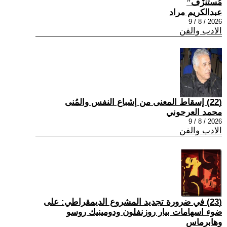
مُستنزَف”
عبدالكريم مراد
2026 / 8 / 9
الادب والفن
(22) إسقاط المعنى من إشباع النفس والمُنى
محمد العرجوني
2026 / 8 / 9
الادب والفن
(23) في ضرورة تجديد المشروع الديمقراطي: على
ضوء اسهامات بيار روزنفلون ودومينيك روسو
وهابرماس