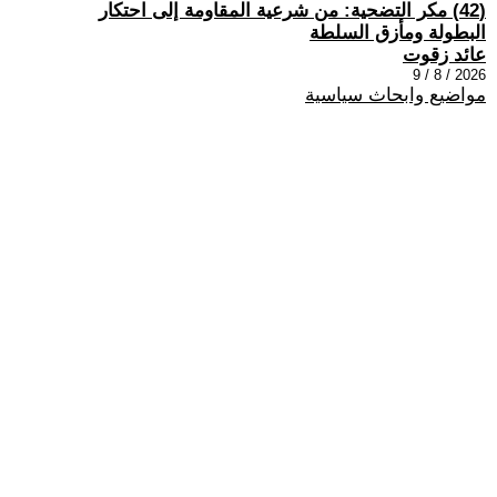
(42) مكر التضحية: من شرعية المقاومة إلى احتكار
البطولة ومأزق السلطة
عائد زقوت
2026 / 8 / 9
مواضيع وابحاث سياسية