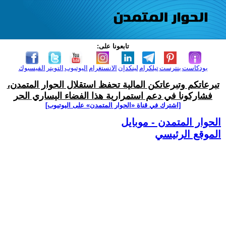
تابعونا على:
بودكاست
بنترست
تيلكرام
لينكدإن
الانستغرام
اليوتيوب
التويتر
الفيسبوك
تبرعاتكم وتبرعاتكن المالية تحفظ استقلال الحوار المتمدن،
فشاركونا في دعم استمرارية هذا الفضاء اليساري الحر
[اشترك في قناة ‫«الحوار المتمدن» على اليوتيوب]
الحوار المتمدن - موبايل
الموقع الرئيسي