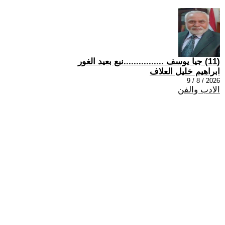
(11) جيا يوسف ................نبع بعيد الغور
ابراهيم خليل العلاف
2026 / 8 / 9
الادب والفن