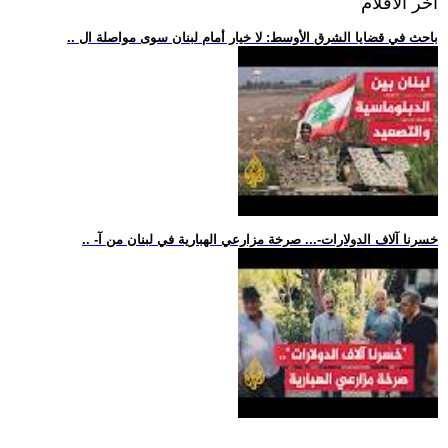
اخر الافلام
.. باحث في قضايا الشرق الأوسط: لا خيار أمام لبنان سوى مواصلة ال
.. -خسرنا آلاف الدولارات-... صرخة مزارعي الهبارية في لبنان من آ