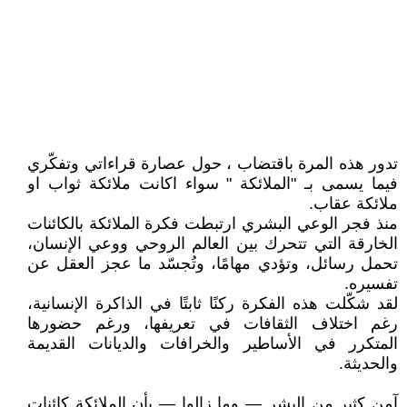
تدور هذه المرة باقتضاب ، حول عصارة قراءاتي وتفكّري
فيما يسمى بـ "الملائكة " سواء اكانت ملائكة ثواب او
ملائكة عقاب.
منذ فجر الوعي البشري ارتبطت فكرة الملائكة بالكائنات
الخارقة التي تتحرك بين العالم الروحي ووعي الإنسان،
تحمل رسائل، وتؤدي مهامًا، وتُجسّد ما عجز العقل عن
تفسيره.
لقد شكّلت هذه الفكرة ركنًا ثابتًا في الذاكرة الإنسانية،
رغم اختلاف الثقافات في تعريفها، ورغم حضورها
المتكرر في الأساطير والخرافات والديانات القديمة
والحديثة.
آمن كثير من البشر — وما زالوا — بأن الملائكة كائنات