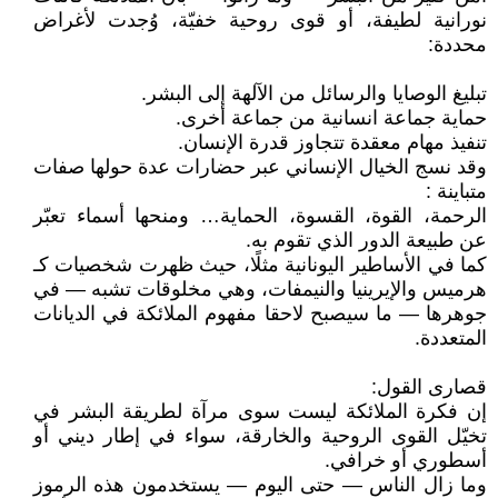
نورانية لطيفة، أو قوى روحية خفيّة، وُجدت لأغراض
محددة:
تبليغ الوصايا والرسائل من الآلهة إلى البشر.
حماية جماعة انسانية من جماعة أخرى.
تنفيذ مهام معقدة تتجاوز قدرة الإنسان.
وقد نسج الخيال الإنساني عبر حضارات عدة حولها صفات
متباينة :
الرحمة، القوة، القسوة، الحماية… ومنحها أسماء تعبّر
عن طبيعة الدور الذي تقوم به.
كما في الأساطير اليونانية مثلًا، حيث ظهرت شخصيات كـ
هرميس والإيرينيا والنيمفات، وهي مخلوقات تشبه — في
جوهرها — ما سيصبح لاحقا مفهوم الملائكة في الديانات
المتعددة.
قصارى القول:
إن فكرة الملائكة ليست سوى مرآة لطريقة البشر في
تخيّل القوى الروحية والخارقة، سواء في إطار ديني أو
أسطوري أو خرافي.
وما زال الناس — حتى اليوم — يستخدمون هذه الرموز