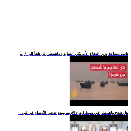
.. نائب مساعد وزير الدفاع الأمريكي السابق: واشنطن لن تلجأ إلى ق
.. هل تنجح واشنطن في ضبط إيقاع الأزمة ومنع تدهور الأوضاع في لبن