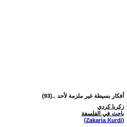
أفكار بسيطة غير ملزمة لأحد ..(93)
زكريا كردي
باحث في الفلسفة
(Zakaria Kurdi)