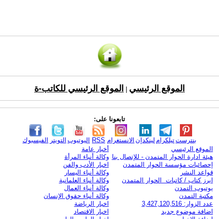
الموقع الرئيسي
الموقع الرئيسي للكاتب-ة
|
تابعونا على:
بنترست
تيلكرام
لينكدإن
الانستغرام
RSS
اليوتيوب
التويتر
الفيسبوك
الموقع الرئيسي
أخبار عامة
هيئة ادارة الحوار المتمدن - للإتصال بنا
وكالة أنباء المرأة
إحصائيات مؤسسة الحوار المتمدن
اخبار الأدب والفن
قواعد النشر
وكالة أنباء اليسار
ابرز كتاب / كاتبات الحوار المتمدن
وكالة أنباء العلمانية
يوتيوب التمدن
وكالة أنباء العمال
مكتبة التمدن
وكالة أنباء حقوق الإنسان
عدد الزوار: 3,427,120,516
اخبار الرياضة
اضافة موضوع جديد
اخبار الاقتصاد