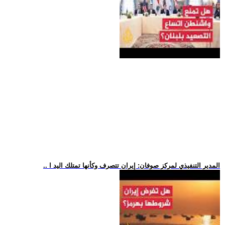
.. المدير التنفيذي لمركز صوفان: إيران تتصرف وكأنها تمتلك اليد ا