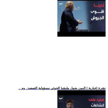
.. نشرة إخبارية | اليمن يحمل مليشيا الحوثي مسؤولية التصعيد.. وم