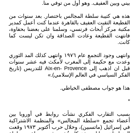
بيني وبين العفيف. وهو أول من توفي منا.
هذه هي كتيبة سلطة المجالس باختصار. بعد سنوات من
القطيعة التقيت العفيف بالقاهرة عندما كنت أعمل كمدير
مكتبة مركز أبحاث فرنسي، وسلمنا على بعضنا بحفاوة،
فانتهت القطيعة وعادت الصداقة وان تكن ليست كما
كانت.
وانتهى وجود التجمع عام ١٩٧٦ وانتهى كذلك المد الثوري
وعدت مع حكيمة إلى المغرب لأمكث فيه عشر سنوات
قبل ان اذهب إلى Aix-en- Provence للتدريس (تاريخ
الفكر السياسي في العالم الإسلامي).»
هذا هو جواب مصطفى الخياطي.
*
بسبب التقارب الفكري نشأت روابط في أوروبا بين
أعضاء تجمع «سلطة المجالس» والمنظمة الاشتراكية
في إسرائيل (ماتسبين)، وخلال حرب أكتوبر ١٩٧٣ وقعت