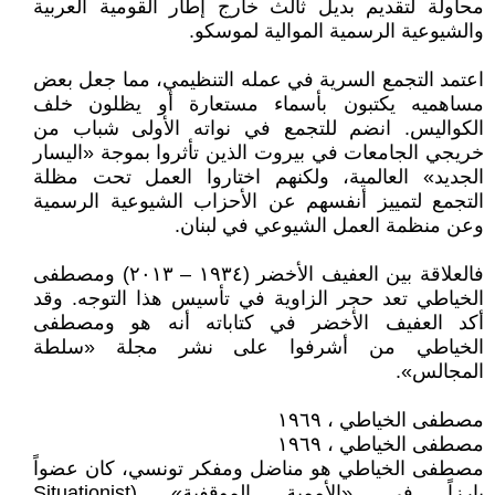
محاولة لتقديم بديل ثالث خارج إطار القومية العربية
والشيوعية الرسمية الموالية لموسكو.
اعتمد التجمع السرية في عمله التنظيمي، مما جعل بعض
مساهميه يكتبون بأسماء مستعارة أو يظلون خلف
الكواليس. انضم للتجمع في نواته الأولى شباب من
خريجي الجامعات في بيروت الذين تأثروا بموجة «اليسار
الجديد» العالمية، ولكنهم اختاروا العمل تحت مظلة
التجمع لتمييز أنفسهم عن الأحزاب الشيوعية الرسمية
وعن منظمة العمل الشيوعي في لبنان.
فالعلاقة بين العفيف الأخضر (١٩٣٤ – ۲٠١٣) ومصطفى
الخياطي تعد حجر الزاوية في تأسيس هذا التوجه. وقد
أكد العفيف الأخضر في كتاباته أنه هو ومصطفى
الخياطي من أشرفوا على نشر مجلة «سلطة
المجالس».
مصطفى الخياطي ، ١٩٦٩
مصطفى الخياطي ، ١٩٦٩
مصطفى الخياطي هو مناضل ومفكر تونسي، كان عضواً
بارزاً في «الأممية الموقفية» (Situationist