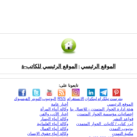
الموقع الرئيسي
الموقع الرئيسي للكاتب-ة
|
تابعونا على:
بنترست
تيلكرام
لينكدإن
الانستغرام
RSS
اليوتيوب
التويتر
الفيسبوك
الموقع الرئيسي
أخبار عامة
هيئة ادارة الحوار المتمدن - للإتصال بنا
وكالة أنباء المرأة
إحصائيات مؤسسة الحوار المتمدن
اخبار الأدب والفن
قواعد النشر
وكالة أنباء اليسار
ابرز كتاب / كاتبات الحوار المتمدن
وكالة أنباء العلمانية
يوتيوب التمدن
وكالة أنباء العمال
مكتبة التمدن
وكالة أنباء حقوق الإنسان