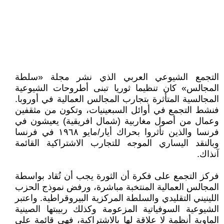
التجمع الشيوعي العربي الذي نشر مجلة «سلطة
المجالس» كان تنظيما ثوريا تبنى أطروحات الشيوعية
المجالسية المتأثرة بتجارب المجالس العمالية في أوروبا.
فنشط التجمع في أوائل السبعينيات، وتكون من مثقفين
وعمال من أصول مغاربية (شمال افريقية) يعيشون في
فرنسا والذين تأثروا بحراك أيار/مايو ١٩٦٨ في فرنسا
وبالنقد اليساري الموجه للتجارب الاشتراكية القائمة
آنذاك.
فركز التجمع على فكرة أن الثورة يجب أن تُقاد بواسطة
المجالس العمالية المنتخبة مباشرة، ورفض نموذج الحزب
اللينيني التقليدي والسلطة المركزية البيروقراطية. واعتبر
الشيوعية السوفياتية المزعومة وكذلك ربيبتها الصينية
الماوية أنظمة لا علاقة لها بالاشتراكية، فهي قائمة على