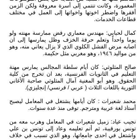
المغمورة، وكانت تنتمي إلى أسرة معروفة ولكن الزمن
أفقرها واضطر اخوتها واخواتها إلى العمل في مختلف
قطاعات الخدمات.
كمال لحبابي: مهندس معماري رفض ممارسة مهنته ولو
يوما واحداً وتعلم حرفة الخزف وظل يمارسها إلى ان
اصابه مرض الفشل الكلوي الذي لا يزال يعاني منه، وهو
من مواليد ١٩٤٦، وهو مغربي مثل حكيمة.
صالح المثلوثي: كان أيام سلطة المجالس يمارس مهنة
التعليم في الثانويات الفرنسية، بعد ان تخرج من كلية
الحقوق. وهو أبو المغنية آمال المثلوثي صاحبة الأغاني
الثورية باللغات الثلاث ( عربي / فرنسي/ إنجليزي).
محمد شعيرات : كان أيامها يشتغل في المعامل ليصبح
أستاذ لغة عربية ومترجم. توفى منذ عدة سنوات.
نجيب عياد: زميل شعيرات في المعامل وهرب معه من
تونس بورقيبة، ثم أتم تعليمه وعاد إلى تونس بن علي
واشتغل في احدى جامعاتها، وهو الذي تسبب في خلاف