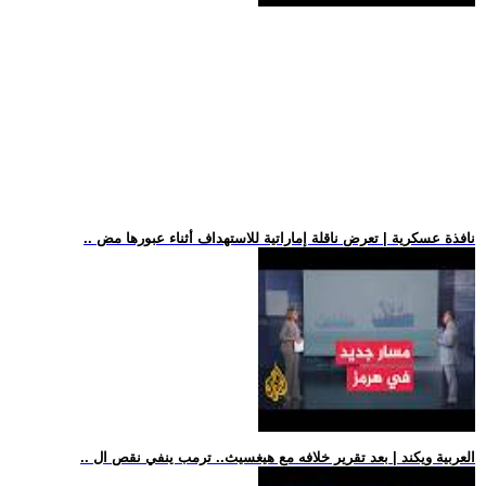
.. نافذة عسكرية | تعرض ناقلة إماراتية للاستهداف أثناء عبورها مض
.. العربية ويكند | بعد تقرير خلافه مع هيغسيث.. ترمب ينفي نقص ال