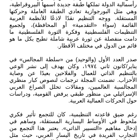
رأسمالية الدولة تملكها طبقة جديدة اسمها البيروقراطية،
وهي مثل البورجوازية تعادي الطبقة العاملة وحركتها
المستقلة. ووجه التنظيم نقدًا لاذعًا للأنظمة العربية
القائمة (سواء «التقدمية» أو المحافظة)، ولجميع
التنظيمات الفلسطينية وفكرة الثورة الفلسطينية ما
دامت منفصلة عن ثورة عربية شاملة تطيح بكل ما هو
قائم من الدول في مختلف الأقطار.
صدر العدد الأول (والوحيد) من «سلطة المجالس» في
يناير/كانون ثاني ١٩٧٤، وكان يهدف إلى نشر الوعي
بالتنظيم الذاتي للعمال والفلاحين بعيدًا عن وصاية
الأحزاب. تضمنت المجلة ترجمات لنصوص كبار منظري
المجالسية العالميين، ومقالات تحلل الصراع العربي
الإسرائيلي من منظور طبقي يرفض القومية، ودراسات
حول الحركات العمالية العربية.
رغم ضيق قاعدته التنظيمية، كان للتجمع تأثير فكري
ملحوظ في الأوساط اليسارية المستقلة، وساهم في
إدخال مفاهيم «التسيير الذاتي». يعتبر هذا التجمع من
التجارب الفريدة في تاريخ اليسار العربي، حيث مثل