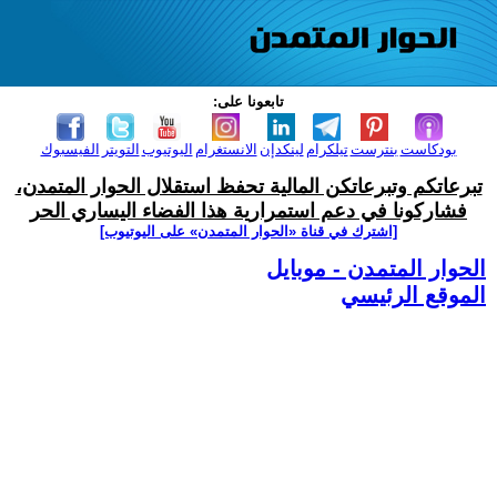
تابعونا على:
بودكاست
بنترست
تيلكرام
لينكدإن
الانستغرام
اليوتيوب
التويتر
الفيسبوك
تبرعاتكم وتبرعاتكن المالية تحفظ استقلال الحوار المتمدن،
فشاركونا في دعم استمرارية هذا الفضاء اليساري الحر
[اشترك في قناة ‫«الحوار المتمدن» على اليوتيوب]
الحوار المتمدن - موبايل
الموقع الرئيسي