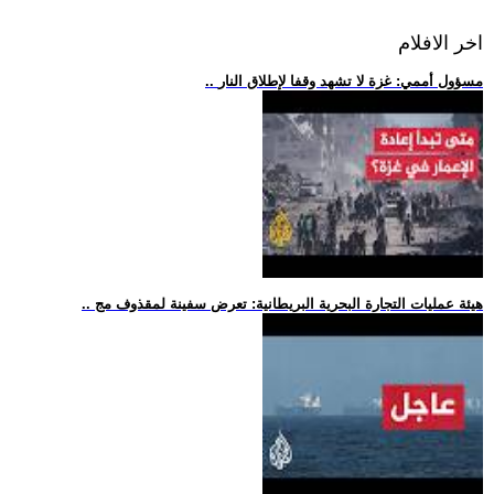
اخر الافلام
.. مسؤول أممي: غزة لا تشهد وقفا لإطلاق النار
.. هيئة عمليات التجارة البحرية البريطانية: تعرض سفينة لمقذوف مج