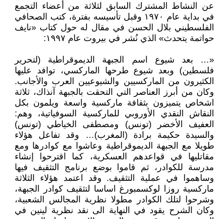
عن النشاط المشترك السابق لثلاثة من أعضاء التجمع
في بداية عام ١٩٧٠ وقبل تأسيسه بفترة، كتب الصحافي
الفلسطيني بلال الحسن في مقال له حول كتاب «نايف
حواتمة يتحدث» الذي نُشر في بيروت عام ١٩٩٧:
«… بعد شيوع اسم الجبهة الديموقراطية (لتحرير
فلسطين) وبعد شيوع طرحها الماركسي، توافد عليها
الكثيرون من الماركسيين والشيوعيين العرب والأجانب.
وكان من أبرز العناصر التي التحقت بالجبهة آنذاك، ثلاثة
اشخاص يتميزون بثقافة ماركسية واسعة ويلمون بكل
النقاش النقدي الأوروبي للماركسية السوفياتية، وهم:
العفيف الأخضر (تونس) ومصطفى الخياطي (تونس)
والسيدة حكيمة برادة (المغرب)… وقد تفاعل هؤلاء
طويلا مع الجبهة الديموقراطية وعاشوا مع كوادرها ومع
مقاتليها في قواعدهم العسكرية، كما اقترحوا إنشاء
مدرسة للكوادر، ثم قاموا بوضع برنامج التثقيف فيها
وساهموا في عملية التثقيف. وقد اعتمد هؤلاء الثلاثة
ماركسية روزا لوكسمبورغ اساسا لتثقيف كوادر الجبهة،
وشرحوا لتلك الكوادر مطولا نظرية المجالس الشعبية،
وكان الشرح يقود في النهاية الى نقد نظرية لينين في