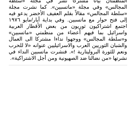
المنظمتان بيانا مشتركا نُشر في مجلة «سلطة
المجالس» وفي مجلة «ماتسبين». كما نشرت مجلة
«سلطة المجالس» مقالاً بقلم العفيف الأخضر يدعو فيه
إلى فتح حوار مع ماتسبين. وفي بداية أيار/مايو ١٩٧٦
اجتمع اشتراكيون ثوريون من بعض الأقطار العربية
واسرائيل بما فيهم أعضاء من منظمتي «ماتسبين»
و«سلطة المجالس» ووجهوا نداءا مشتركا الى العمال
والشبان الثوريين العرب والاسرائيليين عنوانه «لا للحرب
ونعم للثورة البروليتارية !». فنشرت ماتسبين النداء في
نشرتها «من نضالنا ضد الصهيونية ومن أجل الاشتراكية».