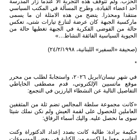
الحزب. ولم تتوقف هذه التجربة الا عندما زار المدرسة
أحد اعضاء القيادة، وطرح المسألة في المكتب السياسي
منتقدا ومحذرا. يتضح من هذه الامثلة ان ما يسمى
ماركسية الجبهة كان عرضة لتنازع تيارات شتى، تعكس
حالة من الفوضى الفكرية في الجبهة تغطيها حالة من
الحيوية السياسية الفائقة النشاط…»
(صحيفة «السفير» اللبنانية، ۲٤/۲/١٩٩٨)
*
في شهر نيسان/ابريل ۲٠۲٦، واستجابةً لطلب من محرر
موقع ماتسبين الإلكتروني، قدم مصطفى الخاياطي
التفاصيل التالية عن النشطاء البارزين في التجمع:
«كانت مجموعة سلطة المجالس تضم ثلة من المثقفين
العاملين للحصول على لقمة العيش ولم نكن نملك شيئا
سوى ما نحصل عليه. واليك أسماء الرفاق:
حكيمة برادة: طالبة كانت بصدد إعداد الدكتوراة وكنت
أتقاسم معها ما اكسبه من الكتابة في بعض الموسوعات