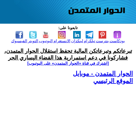
تابعونا على:
بودكاست
بنترست
تيلكرام
لينكدإن
الانستغرام
اليوتيوب
التويتر
الفيسبوك
تبرعاتكم وتبرعاتكن المالية تحفظ استقلال الحوار المتمدن،
فشاركونا في دعم استمرارية هذا الفضاء اليساري الحر
[اشترك في قناة ‫«الحوار المتمدن» على اليوتيوب]
الحوار المتمدن - موبايل
الموقع الرئيسي