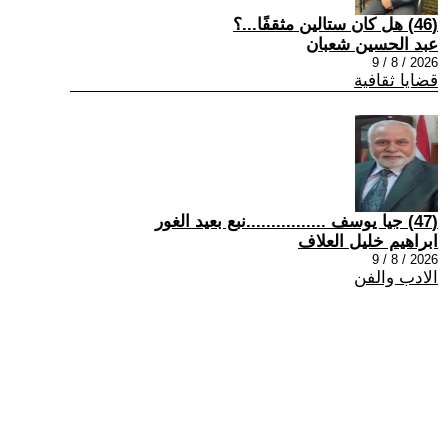
(46) هل كان ستالين مثقفًا...؟
عبد الحسين شعبان
2026 / 8 / 9
قضايا ثقافية
(47) جيا يوسف ................نبع بعيد الغور
ابراهيم خليل العلاف
2026 / 8 / 9
الادب والفن