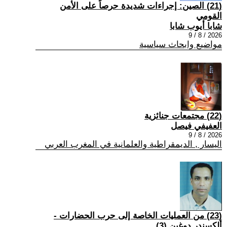
(21) الصين: إجراءات شديدة حرصاً على الأمن
القومي
شابا أيوب شابا
2026 / 8 / 9
مواضيع وابحاث سياسية
(22) مجتمعات جنائزية
العفيفي فيصل
2026 / 8 / 9
اليسار , الديمقراطية والعلمانية في المغرب العربي
(23) من العمليات الخاصة إلى حرب الحضارات -
ألكسندر دوغين (3)