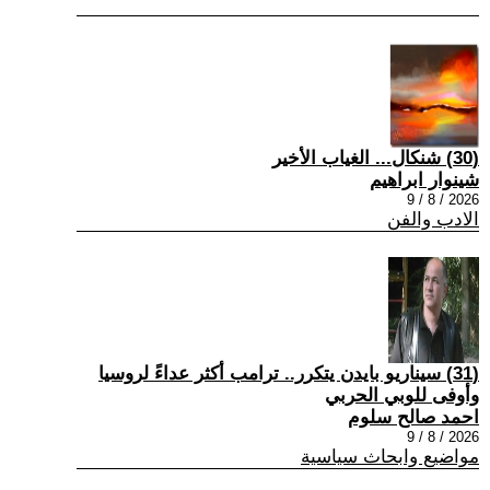
(30) شنكال... الغياب الأخير
شينوار ابراهيم
2026 / 8 / 9
الادب والفن
(31) سيناريو بايدن يتكرر.. ترامب أكثر عداءً لروسيا
وأوفى للوبي الحربي
احمد صالح سلوم
2026 / 8 / 9
مواضيع وابحاث سياسية