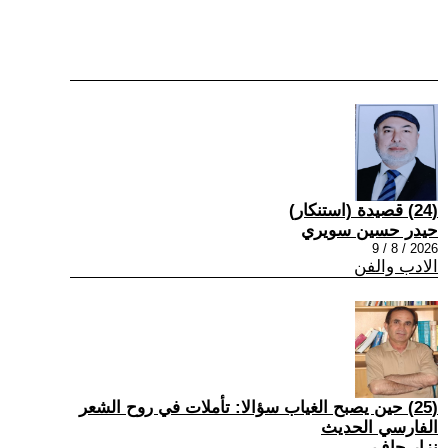
(24) قصيدة (استنكار)
حيدر حسين سويري
2026 / 8 / 9
الادب والفن
(25) حين يصبح الغياب سؤالا: تأملات في روح الشعر
الفارسي الحديث
نزار جاف