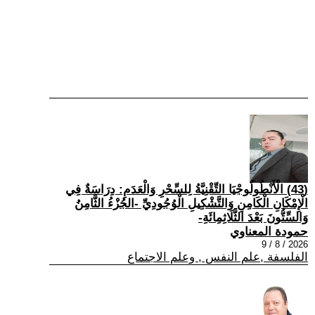
(43) الْأَنْطُولُوجْيَا التِّقْنِيَّةُ لِلسِّحْرِ وَالْعَدَمِ: دِرَاسَةٌ فِي
الْإِمْكَانِ الْكَامِنِ وَالتَّشْكِيلِ الْوُجُودِيِّ -الجُزْءُ الثَّامِنُ
وَالسِّتُّونَ بَعْدَ الثَّلَاثِمِائَةِ-
حمودة المعناوي
2026 / 8 / 9
الفلسفة ,علم النفس , وعلم الاجتماع