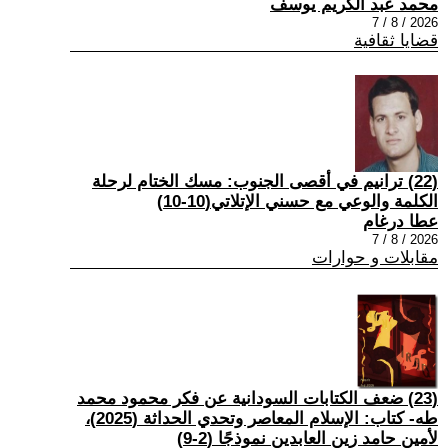
محمد عبد الكريم يوسف
2026 / 8 / 7
قضايا ثقافية
(22) ترانيم في أقصى الجنوب: مسك الختام لرحلة
الكلمة والوعي مع حسني الإتلاتي(10-10)
عطا درغام
2026 / 8 / 7
مقابلات و حوارات
(23) ضعف الكتابات السودانية عن فكر محمود محمد
طه- كتاب: الإسلام المعاصر وتحدي الحداثة (2025)،
لأمين حامد زين العابدين نموذجًا (2-9)