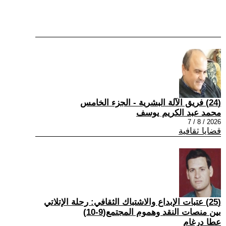
(24) فريق الآلة البشرية - الجزء الخامس
محمد عبد الكريم يوسف
2026 / 8 / 7
قضايا ثقافية
(25) عتبات الإبداع والاشتباك الثقافي: رحلة الإتلاتي
بين منصات النقد وهموم المجتمع(9-10)
عطا درغام