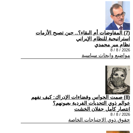
(7) المفاوضات أم البقاء؟.. حين تصبح الأزمات
استراتيجية للنظام الإيراني
نظام مير محمدي
2026 / 8 / 8
مواضيع وابحاث سياسية
(8) صمت الحواس وفضاءات الإدراك: كيف نفهم
عوالم ذوي التحديات الفردية بعيونهم؟
انتصار كامل جفلان الخشت
2026 / 8 / 8
حقوق ذوي الاحتياجات الخاصة