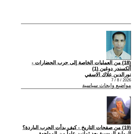
(18) من العمليات الخاصة إلى حرب الحضارات -
ألكسندر دوغين (1)
نورالدين علاك الاسفي
2026 / 8 / 7
مواضيع وابحاث سياسية
(19) من صفحات التاريخ - كيف بدأت الحرب الباردة؟
الرواية الروسية بعد ثمانين عاماً من المواجهة