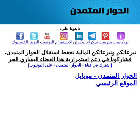
تابعونا على:
بودكاست
بنترست
تيلكرام
لينكدإن
الانستغرام
اليوتيوب
التويتر
الفيسبوك
تبرعاتكم وتبرعاتكن المالية تحفظ استقلال الحوار المتمدن،
فشاركونا في دعم استمرارية هذا الفضاء اليساري الحر
[اشترك في قناة ‫«الحوار المتمدن» على اليوتيوب]
الحوار المتمدن - موبايل
الموقع الرئيسي