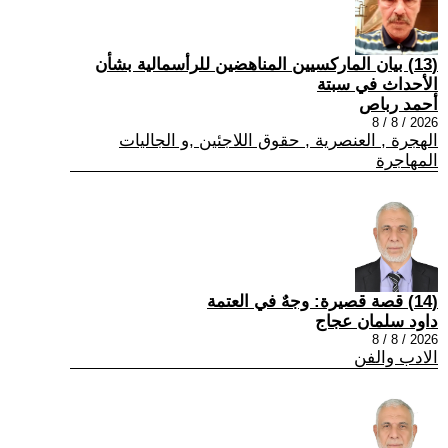
(13) بيان الماركسيين المناهضين للرأسمالية بشأن
الأحداث في سبتة
أحمد رباص
2026 / 8 / 8
الهجرة , العنصرية , حقوق اللاجئين ,و الجاليات
المهاجرة
(14) قصة قصيرة: وجهٌ في العتمة
داود سلمان عجاج
2026 / 8 / 8
الادب والفن