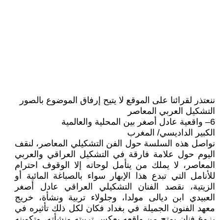
ننعتذر لقرائنا على الموقع لا يتيح إرفاق الموضوع بالصور
التشكيل العربي المعاصر
6– واقعية عادل أصغر بين المحلية والعالمية
الكبير الداديسي/ المغرب
نواصل هذه السلسة حول الفن التشكيلي المعاصر، لنقف
اليوم حول علامة فارقة في التشكيل العراقي والعربي
المعاصر، لا يملك من يتأمل لوحاته إلا الوقوف احترام
للأنامل التي تبدع هذا الإبهار سواء بالصباغة المائية أو
الزيتية، نقصد الفنان التشكيلي العراقي عادل أصغر
العبيدي ابن ديالى مولدا، وجلولاء تربية ونشأة، خريج
معهد الفنون الجميلة في بغداد فكان لكل ذلك تأثيره في
بزوغ فنان يمتح من واقعه يعكس تربيته ونشأته، وتكوينه