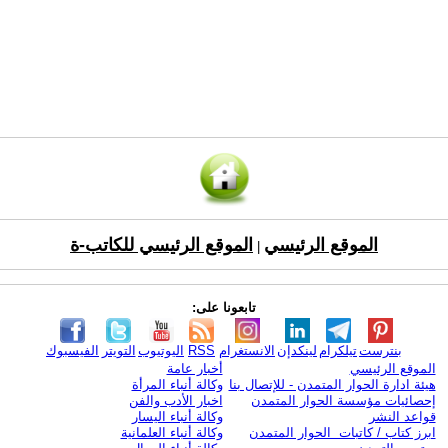
الموقع الرئيسي
الموقع الرئيسي للكاتب-ة
|
تابعونا على:
بنترست
تيلكرام
لينكدإن
الانستغرام
RSS
اليوتيوب
التويتر
الفيسبوك
الموقع الرئيسي
أخبار عامة
هيئة ادارة الحوار المتمدن - للإتصال بنا
وكالة أنباء المرأة
إحصائيات مؤسسة الحوار المتمدن
اخبار الأدب والفن
قواعد النشر
وكالة أنباء اليسار
ابرز كتاب / كاتبات الحوار المتمدن
وكالة أنباء العلمانية