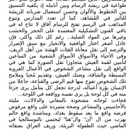
طواعية في ريشة الرسام وبين أنامله إذ يكفيه التنسيق
بين الخطوط والألوان وحسن استعمال ضرباته للريشة
للتأثير في المُشاهد، كما أن تعدد المدارس وتنوع
المذاهب في الرسم تفتح للرسام آفاق لا تتاح له في
باقي الفنون التشكيلية المعتمدة على الحجر والخشب
وغيرها من المواد الصلبة... رغم كل ذلك وأكثر، فإن
عادل أصغر اختار الواقعية والانحياز مع سبق الإصرار
والترصد إلى نقل معاناة الفئات الهشة من أهل الريف،
وفي الأحياء والأسواق الأسواق الشعبية من الساعين
لتأمين لقمة العيش متجاوزا نقل الصورة كما هي في
الواقع إلى نقل مشاعر الشخوص في الأعمال القروية
البسيطة والشاقة، وضنك العيش، وتقديم مُحيا وملامح
تلك الشخوص تفوح منها قيم الرضى والقناعة، جاعلا من
الإنسان بؤرة أعماله، لدرجة تجعل كل متأمل يرى جزءا
منه في كل لوحة بل يرى نفسه وواقعه في اللوحة...
فجاءت لوحاته مشحونة بالمعاني والدلالات، مليئة
بالأحاسيس والمشاعر وصخة متمردة على واقع مرفوض
فرضه واقع ما بعد سقوط بغداد، ومناشدة واقع حالم
يهرب من ال "آن" وال"هنا" ليحتمي بالنوستالجيا في
الماضي حيث الطفولة البريئة، وريف العراق بصفائه