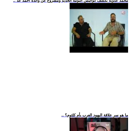
.. محمد عدوية يكشف كواليس ألبومه الجديد ومشروع عن والده أحمد عد
.. ما هو سر علاقة اليهود العرب بأم كلثوم؟