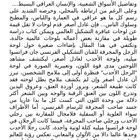
وتفاصيل الأسواق الشعبية، والإنسان العراقي البسيط....
وعلى الرغم من ارتباطه بالمحلي، وحرصه الشديد على
رسم كل ما هو عراقي في العمارة واللباس، والمطبخ
وسلوك الناس... فإن عادل أصغر قدم لوحات لا تقل قيمة
عن لوحات عباقرة التشكيل العالمي ويمكن كتاب دراسة
طويلة في مقارنة بعض أعماله بلوحات عالمية خالدة،
ونكتفي في هذا المقال بإضاءات صغيرة حول لوحة
الرجل والمجرفة للفنان التشكيلي الفرنسي جان فرانسوا
ميليه، ولوحة الأحدب لعادل أصغر، ليكتشف مشاهد
اللوحتين مدى قوة اللون، وتعبيرية الصورة في لوحة
"الرجل الأحدب" فنظرة أولى إلى ملامح الشخصين، تبرز
أن عادل أصغر وإن لم يكشف ملامح بطل لوحته فقد
كانت طبيعة الشعر، وبروز أوردة العنق، وعروق اليدين
وتدرج اللون بين العنق الرقبة والوجه وبين الشعر أكثر
دلالة من وحدة اللون التي كست كل ما بدا عاريا من
جسد صاحب المجرفة للرسام الفرنسي، أما الأطراف
سواء العلوية أو السفلية فلامجال للمقارنة بين رجلي
الأحدب ورجلي صاحب المجرفة، فبينما كانت الرِجلان في
لوحة فرانسوا ميليه كثلة لونية واحدة، كانت رجلا الأحدب
وحدها عالما دالا من الألوان والمعاني، تعكس رؤية للعالم