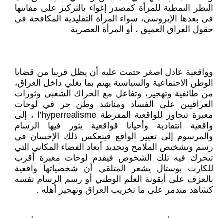
النظر النمطية للمرأة كمصدر إغواء بالتركيز على مفاتنها
في بعدها الإيروسي، سواء المرأة التقليدية المكافحة في
حقول العراق العميق ، أو المرأة العصرية
وواقعية عادل اصغر حتمت عليه أن يظل قريبا من قضايا
الوطن الاجتماعية والسياسية يهتم بما يغلي داخل العراق،
من طائفية وتهجير، وتفاعل مع الحراك الشعبي وثورات
العراقيين على الفساد ومناشد وطن حر في لوحات
معبرة تتجاوز للواقعية المفرطة l’hyperrealisme ، إلى
واقعية انتقادية وأحيانا قواقعية يثور فيها الرسام
والمرسوم إلى تغيير الواقع فينعكس ذلك الإحسان في
رسم وتشخيص الملامح وتحديد أبعاد الفضاء المكاني التي
تتحرك فيه تلك الشخوص فيقدم لوحات معبرة أقرب
للكارت بوستال يشعر المتلقي أن شخصياتها واقعية
بالعزف على أيقونة العلم الوطني أو رسم الرسام نفسه
كشاهد متذمر على ما تخريب العراق وتهجير أهله .