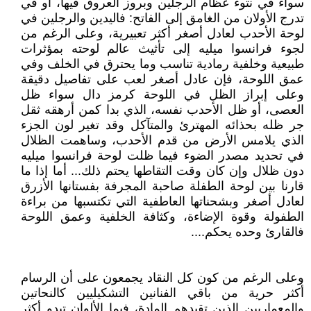
سواء في نتوء عظام الرجلين وبروز العروق فيها، أو في
تدرج الأولان من الغامق إلى الفاتح: فاليدين والرجلين في
لوحة الأحدب لعادل أصغر أكثر تعبيرية، وعلى الرغم من
لجوء فرانسوا ميليه إلى تأثيث عالم لوحته بمؤثرات
طبيعية وخلفية رمادية تناسب وما يحترق في الخلف وفي
عمق اللوحة، فإن عادل أصغر لعب على تفاصيل دقيقة
وعلى إبراز الظل في اللوحة كرمز دال سواء ظل
العصى، أو ظل الأحدب نفسه، الذي بدا كمن أرهقه ثقل
جر ظله بحذائه المهترئ والمتآكل وقد تغير لون الجزء
الذي يلامس الأرض من قدم الأحدب، وساهمت الظلال
في تحديد مصدر الضوء فيما ظلت لوحة فرانسوا ميليه
دون ظلال وإن كان وقت التقاطها يحتم ذلك... أما إذا ما
قارنا بين لوحة الطفلة صاحبة المجرفة بفستانها الأزرق
لعادل أصغر وبشحناتها العاطفية التي تكتسبها من براءة
الطفولة وقوة الإضاءة، وكثافة الخلفية وعمق اللوحة
فالقارئ وحده يحكم....
وعلى الرغم من كون كل النقاد يجمعون على أن الرسام
أكثر حرية من باقي الفنانين التشكيليين كالنحاتين
والمعماريين الذين تقيدهم المادة، فيما الألوان تبدو أكثر