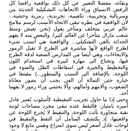
ونقائه، مفضلا التعبير عن كل ذلك بواقعية رافضا كل
الرفض الانسياق وراء الاتجاهات التشكيلية الحديثة من
وسريالية وتجريبية، تكعيبية، تجريدية، رمزية وحشية...
لأن الواقعية في نظره تبقى الاتجاه الأنسب لرسم ملامح
عالم عربي متخلف ومتأخر يقول (نحن نعيش وسط
شعب مازال متأخرا عن العالم كثيرا، والبعض منه لا يفهم
الحداثة بالفن التشكيلي... والواقعية هي أنسب شيء
لطرح الواقع لأنها مباشرة في الطرح لا تقبل الرموز
والايحاءات، وهي أيضا من المدارس الصعبة لدقة الطرح
فيها، وتحتاج الى مهارة كبيرة في استخدام اللون
والتخطيط والخبرة في اسقاطات الظل والضوء في
اللوحة، بالإضافة الى النسب والمنظور...) مقتنعا في
خياره حتى الثمالة أن الفن يجب أن يصور معاناة
الشعوب، وآلامهم وآمالهم، وألا يحتمي وراء رموز لا يفهما
أحد.
وحتى إذا ما حاول تجريب التنقيطية كأسلوب يُعتبر عادل
أميره بامتياز، فالنقط عنده تبقى مجرد مساحات لونية
نقية متجاورة تأثث اللوحة، والتنقيط لا يُخرج اللوحة عن
واقعيتها، إذ يكتشف المتأمل أن النقط والتنقيط في
لوحات عادل أصغر ليس سوى امتزاج وهمي ماتع لا وجود