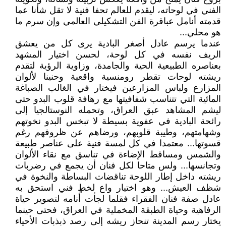
الفني في لوحاته، ليقدم للعالم تحفا فنية لا تقل شأنا عما
قدمته أنامل عباقرة الفن التشكيلي العالمي وإن سرم ما
هو محلي...
عندما يرسم عادل أصغر البادية يرى كل من يعشق
الريف نفسه في كل لوحة، لحسن اختيار المشهد
بعناصره الطبيعية الحية والجامدة، وزاوية الرؤية لتقدم
ريشته لوحات تقطر رومنسية واقعية وحنينا لألوان
المزارع ولباس المزارعين فيختار في الغالب الصباغة
المائية التي تتناسب شفافيتها مع رهافة قلوب البدو حتى
ليشم المشاهد عبق العراق، وتحمله النوستالجيا إلى
رائحة البادية في عفوية بسيطة لا تبخس البدو نخوتهم
وشهامتهم، وطيبة قلوبهم، ورضاهم عن ظروفهم رغم
قسوتها... معتمدا في كل لمسة فنية على عناصر طبيعة
والشمس ومساقط الإضاءة في تناسق مع نقاء الألوان
وتجانسها... ولس متاحا لكل فنان أن يجمع في رضربات
ريشته داخل إطار اللوحة تناقضات البساطة والنخوة في
شظف العيش... وهو اختيار واع لخطٍ فني استحق به
عادل صفة فنان الفقراء فقلما لجأت أنامه لتصوير حياة
الرفاهية وحياة الطبقة المخملية في العراق، فحتى حينما
يختار رسم المدينة تنحاز ريشه إلى رصد ذبذبات الأحياء