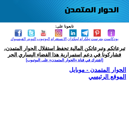
تابعونا على:
بودكاست
بنترست
تيلكرام
لينكدإن
الانستغرام
اليوتيوب
التويتر
الفيسبوك
تبرعاتكم وتبرعاتكن المالية تحفظ استقلال الحوار المتمدن،
فشاركونا في دعم استمرارية هذا الفضاء اليساري الحر
[اشترك في قناة ‫«الحوار المتمدن» على اليوتيوب]
الحوار المتمدن - موبايل
الموقع الرئيسي