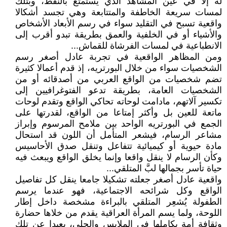
له إلا في عين المشاهد الذي يستمتع بالنقط، وبتلك
لمسات سريعة الخاطفة والمتتابعة وهي تجسد أشكالا
واقعية تسبح في التقليد سواء في رسم الأبعاد الأشخاص
والأشياء أو في الخلفية والعمق بطريقة تبدو أقرب إلى
الانطباعية في لمسات الفرشاة للقماش...
ومن المظاهر الواقعية في تجربة عادل أصغر رسم
الشخصيات سواء من خلال البورتريه، إذ قدم أعمالا كثيرة
تضم شخصيات من الواقع العربي من أصدقائه أو من
الشخصيات العامة، بطريقة تدعو الفتوغرافيين إلى
تكسير آلاتهم، مادامت لوحاته تحاكي الواقع وتقدم لوحات
ماتعة للعين بل وأكثر إمتاعا من الواقع، لقدرتها على
الجمع في البورتريه الواحد بين ملامح المرسوم وإبراز
مشاعر الرسام، فيشعر المتأمل أن اللون قد استحال
مادة حيوية أو كيميائية تتفاعل وتنقل صدق الأحاسيس
وكأن الرسام لا ينقل واقعا وإنما يخلق الواقع ويبعث فيه
حياة تأسر بجمالها لبَّ المتلقي...
واقعية عادل أصغر جعلته تشكيلا جامعا ينقل كل تفاصيل
الواقع وكل شرائحه الاجتماعية، فهو عندما يرسم
الطفولة يُشعِر المتلقي بالبراءة مشخصة داخل إطار
اللوحة، ولما يسم المرأة العراقية يقدم من خلاها حضارة
وثقافة أمة بكاملها في الملابس والحلي، بعيدا عن تلك