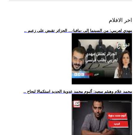
اخر الافلام
.. مهدي لعريبي: من السينما إلى -مافيا-... الجزائر تقبض على زعيم
.. محمد علام وهيثم سعيد: ألبوم محمد عدوية الجديد استكمالا لنجاح