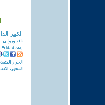
ال
الكبير الد
ناقد وروائي
(Lekbir Eddadissi)
الحوار المتمدن-العدد: 6498 - 20
المحور: الادب