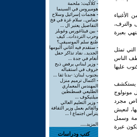
-
كلاكيت: ملحمة
هوميروس في السينما
-
هجمات إسرائيل وسلاح
 الأغنياء
حماس.. سلام غزة في فخ
ى والترف،
التفاصيل يعتبر ال ...
-
بين فيثاغورس وغوبلز
تهي بعبرة
وحرب الترددات.. كيف
صُنع سلم الموسيقى؟
-
ستقدم فيه أغاني ألبومها
التي تمثل
الجديد.. نفاد تذاكر حفل
طف الناس
أنغام في جدة ...
-
وزير لبناني يرفض ذبح
وب عليها
خروف في استقباله
بجنوب لبنان: -بدنا ثقا ...
-
اكتمال ترميم منزل
وم يستكشف
المهندس المعماري
الطليعي قسطنطين
 مونولوج
ميلنيكوف ...
خاص مجرد
-
وزير التعليم العالي
والقائم بعمل وزير الثقافة
ا، لنعيش
يترأس اجتماع ا ...
امة وسمل
المزيد.....
سؤولة حتى تكون عبرة
كتب ودراسات