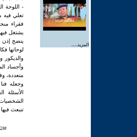
- اللوحة ا
تعلي فيه 
فقراء منحط
يشتغل فيها 
يتضح إذن 
المزيد.....
لوحاتها فكا
والديكور و
وأجساد الم
متعددة، وف
وجعله فنا 
الأسئلة ا
الشخصيات 
تنبعث فيها 
#الك