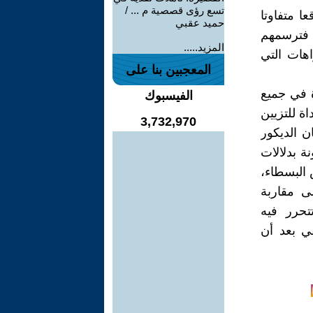
تسع رؤى قصصية م ... /
ا متفاوتا
حميد عقبي
 فترسمهم
المزيد.....
اهات التي
المعجبين بنا على
 في جميع
الفيسبوك
اة للتزيين
3,732,970
ن الديكور
ة بدلالات
 البسطاء،
لى مقاربة
تحرر فيه
ي بعد أن