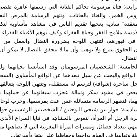
لرابعة: فتاة مرسومة تحاكم الفنانة التي رسمتها عاهرة تقضي
وس الخمر، والغناء بالحانات، وتتهم الرسامة بالمرض النف
قدة" سادية يعجيها تقديم الناس في مشاهد مأساوية لتكو
امسة ملامح الفقر وحياة الفقراء وكيف يوهم الأغنياء الفقراء 
في قبورهم، لتنتهي اللوحة بضرورة النضال والعمل من أ
 الحقوق تنتزع ولا توهب وأن ما لا يتحقق بالنضال لا يمكن أن 
لنضال.
لخامسة: الشخصيتان المرسومتان وقد استأنستا بحياتهما ولم
الواقع والبحث عن سبل تبعدهما عن الواقع المأساوي (السح
ل ساحرة (شوافة) لترسم له مستقبله، وتنتهي اللوحة بتعالقهم
لبعض في مشهد سكر وثمالة عجزت سيقانهما عن حملهما ب
هما، فتظهر الرسامة متسائلة عمن عبث بمرسمها، وخرب لوحاته
لسادسة: حوار بين شبحي اللوحتين / الشخصيتين الرئيسيتين حو
ة الرجل أم المرأة، لتغوص بالمشاهِد في ثنايا الصراع الأبدي 
نتهي بتعداد فضائل ومميزات المرأة المغربية التي لا يضاهيها 
 وتفانيها في القيام بواجبها وحفاظها على بيتها وأسرتها...