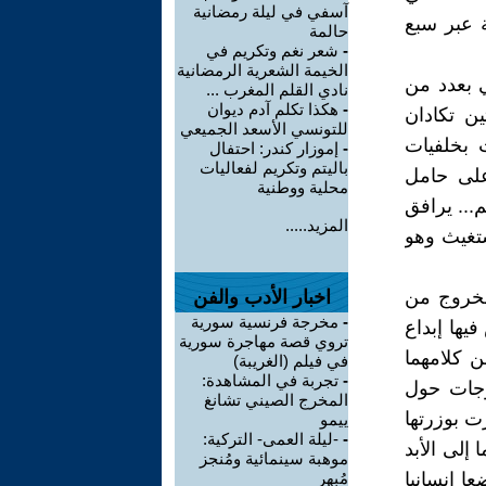
آسفي في ليلة رمضانية
 عبر سبع
حالمة
-
شعر نغم وتكريم في
الخيمة الشعرية الرمضانية
 بعدد من
نادي القلم المغرب ...
-
هكذا تكلم آدم ديوان
ن تكادان
للتونسي الأسعد الجميعي
 بخلفيات
-
إموزار كندر: احتفال
باليتم وتكريم لفعاليات
على حامل
محلية ووطنية
... يرافق
المزيد.....
تغيث وهو
لخروج من
اخبار الأدب والفن
-
مخرجة فرنسية سورية
يها إبداع
تروي قصة مهاجرة سورية
ن كلامهما
في فيلم (الغريبة)
-
تجربة في المشاهدة:
وجات حول
المخرج الصيني تشانغ
ت بوزرتها
ييمو
-
-ليلة العمى- التركية:
 إلى الأبد
موهبة سينمائية ومُنجز
ا إنسانيا
مُبهر