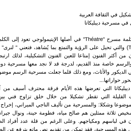
كيل في الثقافة العربية
إذا كانت كلمة مسرح "Théatre" في أصلها الإيتيمولوجي تعود إلى ال
(Theaomai) والتي تحيل على الرؤية والتمتع بما يُشاهد، فتعني " لنرى
ن من أكثر الفنون إمتاعا للعين الفنون التشكيلية، لذلك ارت
الرسم خاصة منذ القديم، لدرجة قد لا نجد معها مسرحية دو
 الديكور والأثاث، ومع ذلك قلما جعلت مسرحية الرسم موضو
حور حواراتها...
يبليكاتا التي تعرضها هذه الأيام فرقة محترف أسيف من
 القليلة التي تقطر تشكيلا من خلال خلق تزاوج فني بي
وضوعا وشكلا: والمسرحية من تأليف الناجي الميراني، إخراج ع
يص ثلاثة ممثلين هم صالح مياه، فطومة حينة، ونوال جيران
ن في لباسهم ومكياجهم. وعلى الرغم من قلة عدد أفراد الط
هذه المسرحية، فقد تمكن من تقديم نص ماتع يترفع عن الضح