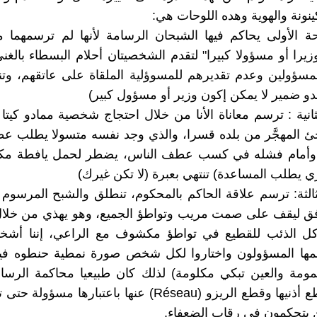
ينونة والهوية وهده اللوحات هي:
ة الأولى يحاكم فيها الشبحان الرسامة لأنها لم ترسمهما من
وزيرا أو مسؤولا كبيرا" لتقدم الشخصيتان أحلام البسطاء بالغن
لمسؤولين وعدم تقديرهم للمسوؤلية الملقاة على عاتقهم، وتن
ندو ضمير لا يمكن إكون وزير أو مسؤول كبير)
ثانية : ترسم معاناة الأنا من خلال احتجاج شخصية ممادو كيتا 
ئ المهجَّر من بلده قسرا، والذي وجد نفسه متسولا يطلب ع
وأمام فشله في كسب عطف الناس، يضطر لحمل يافطة مكت
 يطلب المساعدة) تنتهي بعبرة (لا تكن غيرك)
لثالثة: ترسم علاقة الحاكم بالمحكوم، تنطلق والشبح المرس
أفق ليقف على صمت مريب وتواطؤ الجميع، وهو يهذي من خلال
أكل الذئب للقطيع في تواطؤ مكشوف مع الراعي، إننا أش
ها المسؤولون واختاروا لكل شخص صورة نمطية حنطوه فيه
همومة والعين تبكي مكلومة) لذلك كان طبيعيا محاكمة الرس
عينيها، وقطع أذنيها وقطع الريزو (Réseau) عنها باعتبارها م
 يتحكمون في رقاب الضعفاء.