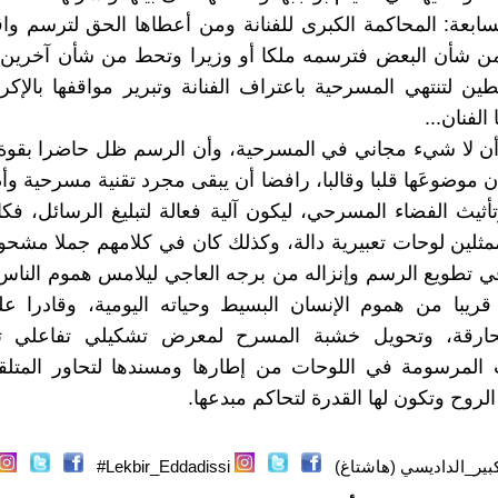
لسابعة: المحاكمة الكبرى للفنانة ومن أعطاها الحق لترسم واقع
من شأن البعض فترسمه ملكا أو وزيرا وتحط من شأن آخرين
ين لتنتهي المسرحية باعتراف الفنانة وتبرير مواقفها بالإكر
الفنان...
أن لا شيء مجاني في المسرحية، وأن الرسم ظل حاضرا بقوة
ن موضوعَها قلبا وقالبا، رافضا أن يبقى مجرد تقنية مسرحية وأد
تأثيث الفضاء المسرحي، ليكون آلية فعالة لتبليغ الرسائل، فكا
مثلين لوحات تعبيرية دالة، وكذلك كان في كلامهم جملا مشحون
ي تطويع الرسم وإنزاله من برجه العاجي ليلامس هموم الناس
قريبا من هموم الإنسان البسيط وحياته اليومية، وقادرا ع
لحارقة، وتحويل خشبة المسرح لمعرض تشكيلي تفاعلي ت
المرسومة في اللوحات من إطارها ومسندها لتحاور المتلق
الروح وتكون لها القدرة لتحاكم مبدعها.
بير_الداديسي (هاشتاغ)
Lekbir_Eddadissi#