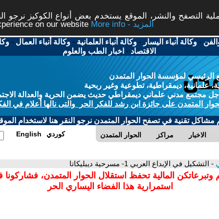
ة التصفح والنشر، الموقع يستخدم بعض أنواع الكوكيز نرجو النق
More info - المزيد
experience on our website
الفن
-
وكالة أنباء اليسار
-
وكالة أنباء العلمانية
-
وكالة أنباء العمال
-
وكا
الاقتصاد
-
اخبار الطب والعلوم
 الرئيسي لمؤسسة الحوار المتمدن
، علمانية، ديمقراطية، تطوعية وغير ربحية
ل مجتمع مدني علماني ديمقراطي حديث يضمن الحرية والعدالة الاجتم
حوار المتمدن على جائزة ابن رشد للفكر الحر والتى نالها أعلام في الفك
م مشاكل تقنية في تصفح الحوار المتمدن نرجو النقر هنا لاستخدام الموقع
كوردي
English
الاخبار
مراكز
الحوار المتمدن
ي
- التشكيل في الإبداع العربي 1- مسرحية ديبليكاتا
 وتبرعاتكن المالية تحفظ استقلال الحوار المتمدن، فشاركونا 
استمرارية هذا الفضاء اليساري الحر