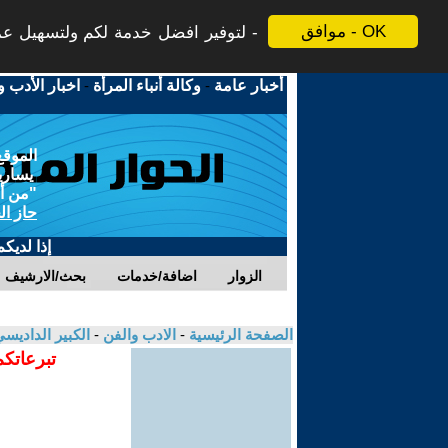
موافق - OK
لتوفير افضل خدمة لكم ولتسهيل عملي
أخبار عامة
-
وكالة أنباء المرأة
-
اخبار الأدب و
الموقع
يسارية
"من أج
حاز ال
إذا لديك
الزوار
اضافة/خدمات
بحث/الارشيف
الصفحة الرئيسية
-
الادب والفن
-
الكبير الداديس
تبرعاتكم