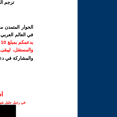
ترجم ال
الحوار المتمدن م
في العالم العربي
ب
والمستقل، ليبقى ص
والمشاركة في دع
ا‫
في رحيل جليل شهبا