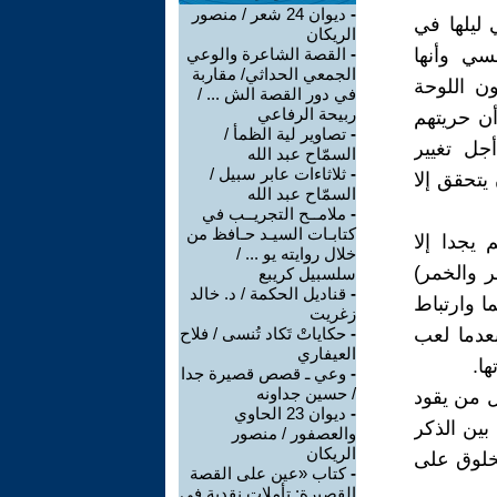
-
ديوان 24 شعر / منصور
 ليلها في
الريكان
سي وأنها
-
القصة الشاعرة والوعي
الجمعي الحداثي/ مقاربة
ن اللوحة
في دور القصة الش ... /
ربيحة الرفاعي
أن حريتهم
-
تصاوير لية الظمأ /
جل تغيير
السمّاح عبد الله
-
ثلاثاءات عابر سبيل /
يتحقق إلا
السمّاح عبد الله
-
ملامــح التجريــب في
كتابـات السيـد حـافظ من
 يجدا إلا
خلال روايته يو ... /
ر والخمر)
سلسبيل كريبع
-
قناديل الحكمة / د. خالد
ا وارتباط
زغريت
عدما لعب
-
حكاياتْ تَكاد تُنسى / فلاح
العيفاري
ا.
-
وعي ـ قصص قصيرة جدا
/ حسين جداونه
ل من يقود
-
ديوان 23 الحاوي
بين الذكر
والعصفور / منصور
الريكان
مخلوق على
-
كتاب «عين على القصة
القصيرة: تأملات نقدية في