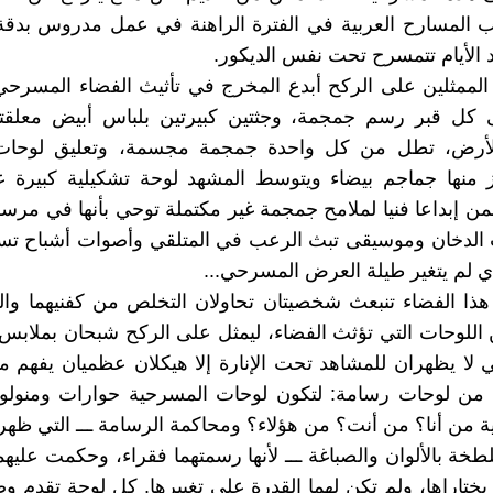
ب المسارح العربية في الفترة الراهنة في عمل مدروس بدقة
 الأيام تتمسرح تحت نفس الديكور.
لممثلين على الركح أبدع المخرج في تأثيث الفضاء المسرحي
ى كل قبر رسم جمجمة، وجثتين كبيرتين بلباس أبيض معلقتي
لأرض، تطل من كل واحدة جمجمة مجسمة، وتعليق لوحات
ز منها جماجم بيضاء ويتوسط المشهد لوحة تشكيلية كبيرة 
ن إبداعا فنيا لملامح جمجمة غير مكتملة توحي بأنها في مرسم
ث الدخان وموسيقى تبث الرعب في المتلقي وأصوات أشباح تس
ي لم يتغير طيلة العرض المسرحي...
ا الفضاء تنبعث شخصيتان تحاولان التخلص من كفنيهما وا
 اللوحات التي تؤثث الفضاء، ليمثل على الركح شبحان بملابس ف
 لا يظهران للمشاهد تحت الإنارة إلا هيكلان عظميان يفهم م
ا من لوحات رسامة: لتكون لوحات المسرحية حوارات ومنول
ة من أنا؟ من أنت؟ من هؤلاء؟ ومحاكمة الرسامة ـــ التي ظهر
لطخة بالألوان والصباغة ـــ لأنها رسمتهما فقراء، وحكمت عليهما
ختاراها، ولم تكن لهما القدرة على تغييرها. كل لوحة تقدم وضع