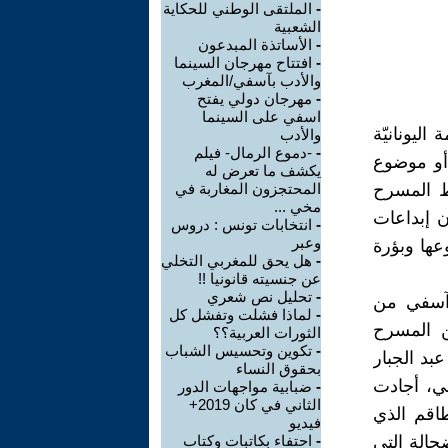
-
الملتقى الوطني للحكاية
الشعبية
-
الأساتذة المبدعون
-
افتتاح مهرجان السينما
والأدب بآسفي/المغرب
-
مهرجان دولي يفتح
اسفي على السينما
كلمة اليونانيّة
والأدب
-
-دموع الرمال- فيلم
" أو موضوع
يكشف ما تعرض له
بط المسرح
المحتجزون المغاربة في
مخي ...
ن إبداعات
-
انتخابات تونس : دروس
وعبر
عها وبؤرة
-
هل يحق للمغربي التخلي
عن جنسيته قانونيا !!
-
تحليل نص شعري
 آسفي من
-
لماذا فشلت وتفشل كل
ن المسرح
الثورات العربية؟؟
-
تكوين وتحسيس الشباب
بد الجبار
بحقوق النساء
ي، أجادت
-
ضبابية مواجهات الدور
الثاني في كان 2019+
اقم الذي
فيديو
الة التي
-
احتفاء بكاتبات وكتاب