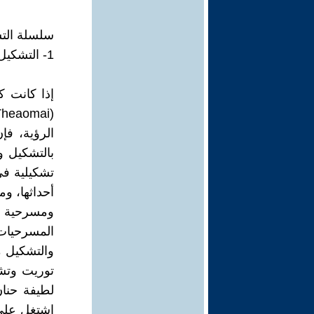
سلسلة التش
1- التشكيل في مسرحية ديبليكاتا
الرؤية، فإ
بالتشكيل و
تشكيلية في
أحداثها، وم
ومسرحية د
المسرحيات
والتشكيل م
توريت وتشخ
لطيفة حنا
اشتغل على 