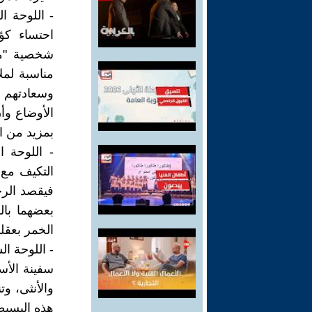
- اللوحة ا
احتساء كؤ
شخصية "مع
مناسبة لمل
وسعادتهم 
الأوضاع وأن
بمزيد من ا
- اللوحة ا
التكيف مع 
فيقصد الرج
بعضهما با
الخمر بعقل
- اللوحة ا
سفينة الأسر
والأنثى، وت
هذه البسيطة