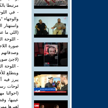
مرتبطا بالك
- في اللوح
والوجهاء "
واستهتار ا
(اللي ما ع
- اللوحة ال
صورة اللاج
وصدقاتهم 
(لاجئ صوري
- اللوحة ا
ويتطلع لل
يبرز فيه 
لوحات رسم
(احوالنا م
لغيرها ممن