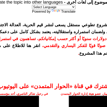
موضوع إلى لغات أخرى -
ate the topic into other languages
Powered by
Translate
شروع تطوعي مستقل يسعى لنشر قيم الحرية، العدالة الاجتم
. ولضمان استمراره واستقلاليته، يعتمد بشكل كامل على دعمك
دعمكم بمبلغ 10 دولارات سنويًا أو أكثر حسب إمكانياتكم، تساهمون في استم
وتًا قويًا للفكر اليساري والتقدمي
،
انقر هنا للاطلاع على 
م هذا المشروع
.
شترك في قناة «الحوار المتمدن» على اليوتيوب
ز، عضو هيئة إدارة الحوار المتمدن
في رحيل شاكر الناصري، أحد مؤسسي 