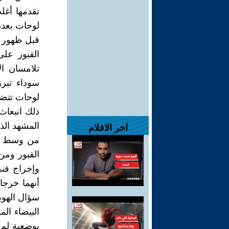
تقدمها أغل
لوحات بعدد
قبل ظهور ا
القبور عل
تلامسان ا
سوداء تبر
لوحات تتضم
ذلك انبعا
المشهد الذ
اخر الافلام
من وسط هذ
القبور ومن
وإخراج فني
أنهما خرج
سؤال الهوي
البيضاء الم
بوضعية لم ي