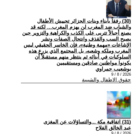
(30) رفقاً بأبناء وبنات الجزائر تجييش الأطفال
والشباب ضد المغرب لن يهزم المغرب… لكنه قد
يصنع أجيالاً تتربى على الكذب والكراهية والتزوير حين
يصبح السب والقذف وانتحال الصفات ونشر
الإشاعات «مهمة وطنية»، فإن الخاسر الحقيقي ليس
المغرب وملكه وشعبه، بل المجتمع الذي يزرع هذه
السلوكيات في أبنائه ثم ينتظر منهم مستقبلاً أن
يكونوا مواطنين صادقين ومستقيمين
بوشعيب حمراوي
2026 / 8 / 9
حقوق الاطفال والشبيبة
(31) اتفاقية مكة ...والتساؤلات عن المغزى
عبد الخالق الفلاح
2026 / 8 / 9