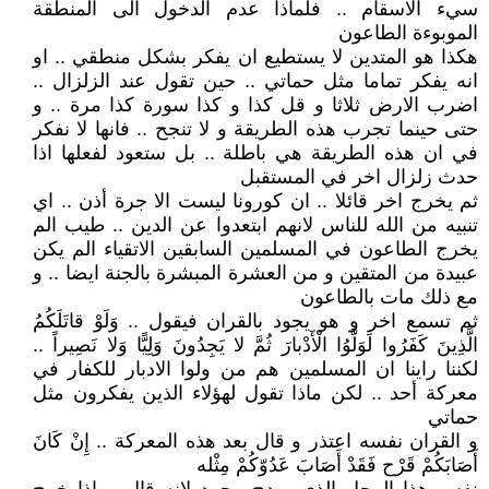
سيء الاسقام .. فلماذا عدم الدخول الى المنطقة
الموبوءة الطاعون
هكذا هو المتدين لا يستطيع ان يفكر بشكل منطقي .. او
انه يفكر تماما مثل حماتي .. حين تقول عند الزلزال ..
اضرب الارض ثلاثا و قل كذا و كذا سورة كذا مرة .. و
حتى حينما تجرب هذه الطريقة و لا تنجح .. فانها لا نفكر
في ان هذه الطريقة هي باطلة .. بل ستعود لفعلها اذا
حدث زلزال اخر في المستقبل
ثم يخرج اخر قائلا .. ان كورونا ليست الا جرة أذن .. اي
تنبيه من الله للناس لانهم ابتعدوا عن الدين .. طيب الم
يخرج الطاعون في المسلمين السابقين الاتقياء الم يكن
عبيدة من المتقين و من العشرة المبشرة بالجنة ايضا .. و
مع ذلك مات بالطاعون
ثم تسمع اخر و هو يجود بالقران فيقول .. وَلَوْ قاتَلَكُمُ
الَّذِينَ كَفَرُوا لَوَلَّوُا الْأَدْبارَ ثُمَّ لا يَجِدُونَ وَلِيًّا وَلا نَصِيراً ..
لكننا راينا ان المسلمين هم من ولوا الادبار للكفار في
معركة أحد .. لكن ماذا تقول لهؤلاء الذين يفكرون مثل
حماتي
و القران نفسه اعتذر و قال بعد هذه المعركة .. إِنْ كَانَ
أَصَابَكُمْ قَرْح فَقَدْ أَصَابَ عَدُوّكُمْ مِثْله