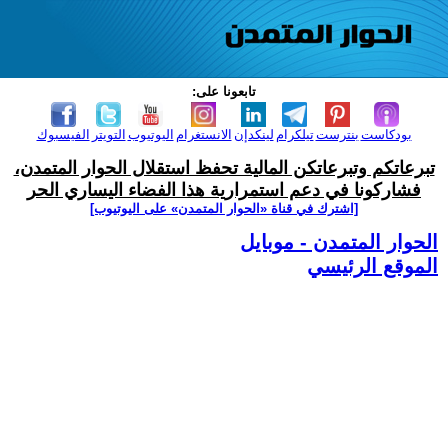
تابعونا على:
بودكاست
بنترست
تيلكرام
لينكدإن
الانستغرام
اليوتيوب
التويتر
الفيسبوك
تبرعاتكم وتبرعاتكن المالية تحفظ استقلال الحوار المتمدن،
فشاركونا في دعم استمرارية هذا الفضاء اليساري الحر
[اشترك في قناة ‫«الحوار المتمدن» على اليوتيوب]
الحوار المتمدن - موبايل
الموقع الرئيسي