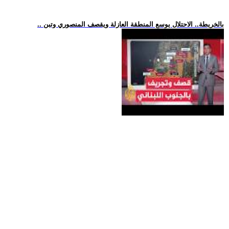
.. بالخريطة.. الاحتلال يوسع المنطقة العازلة ويقصف المنصوري وتبن