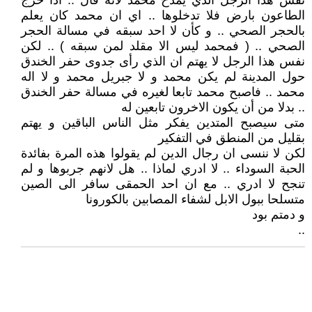
نفس هذا الرجل الذي يمدح محمد لانه قال .. اذا خرج
الطاعون بارض فلا تدخلوها .. اي ان محمد كان يعلم
بالحجر الصحي .. و كأن لا احد سبقه في مسالة الحجر
الصحي .. ( فمحمد ليس الا مقلد لمن سبقه ) .. لكن
نفس هذا الرجل لا يهتم ان الذي رأى جدوى حفر الخندق
حول المدينة لم يكن محمد و لا جبريل محمد و لا اله
محمد .. فاصبح محمد تابعا لغيره في مسالة حفر الخندق
.. بدلا من أن يكون الاخرون تابعين له
متى سيصبح المتدين يفكر مثل الناس الباقين و يهتم
بقليل من المنطق في التفكير
لكن لا ننسى ان رجال الدين لم يقولوا هذه المرة بفائدة
الحبة السوداء .. لا ادري لماذا .. هل لانهم جربوها و لم
تنجح لا ادري .. مع ان احد الحمقى سافر الى الصين
متسلحا ببول الابل لشفاء المصابين بالكورونا
و دمتم بود
..