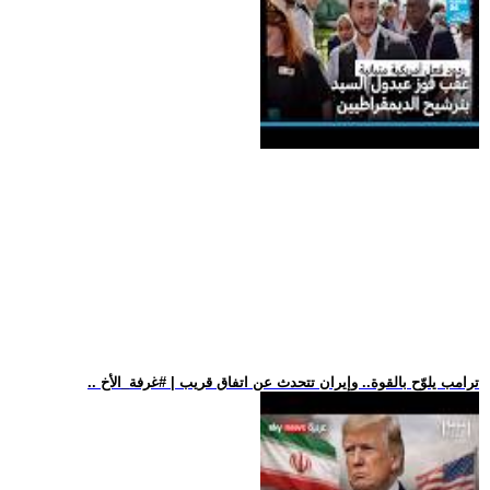
.. ترامب يلوّح بالقوة.. وإيران تتحدث عن اتفاق قريب | #غرفة_الأخ