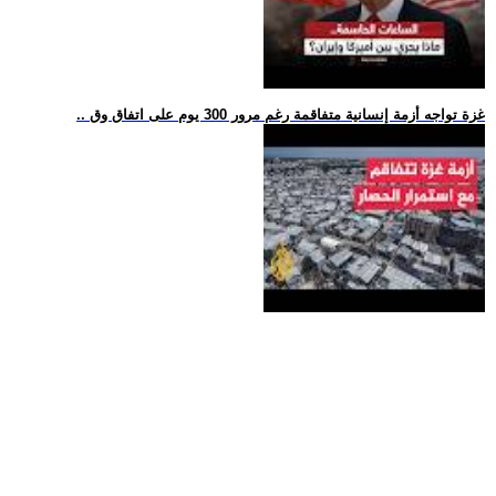
.. غزة تواجه أزمة إنسانية متفاقمة رغم مرور 300 يوم على اتفاق وق