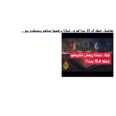
.. تفاصيل خطة الـ 15 بندا لغزة.. لماذا يرفضها نتنياهو ويصطدم مع