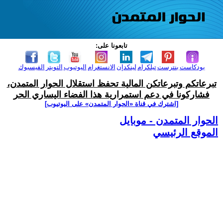
تابعونا على:
بودكاست
بنترست
تيلكرام
لينكدإن
الانستغرام
اليوتيوب
التويتر
الفيسبوك
تبرعاتكم وتبرعاتكن المالية تحفظ استقلال الحوار المتمدن،
فشاركونا في دعم استمرارية هذا الفضاء اليساري الحر
[اشترك في قناة ‫«الحوار المتمدن» على اليوتيوب]
الحوار المتمدن - موبايل
الموقع الرئيسي