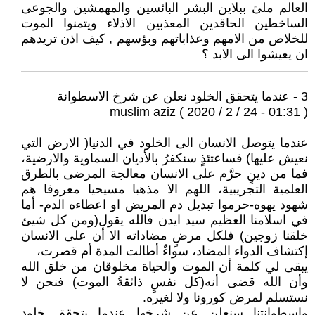
العالم ملئ ببلاين البشر البائسين والمهمشين والجوعى
الساخطين الحاقدين المعذبين الاذلاء ويتمنوا الموت
للخلاص من الامهم وعذاباتهم وبؤسهم , كيف اذن تريدهم
ان يعيشوا الى الابد ؟
3 - عندما يتحقق الخلود نعلن عن شرخ الاسطوانة
muslim aziz ( 2020 / 2 / 24 - 01:31 )
عندما يتوصل الانسان الى الخلود في الدنيا( الارض التي
نعيش عليها) فساعتئذٍ سنكفرُ بالأديان السماوية والارضية،
فما من دينٍ حرَّم على الانسان معالجة المرضى بالطرق
العلمية التجريبية، اللهم الا مذهبا مسيحيا معروفا هم
شهود يهوه-حرموا تبديل دم المريض او اعطاءه الدم- أما
في اسلامنا العظيم سيد ايدن فالله يقول(ومن كل شيئ
خلقنا زوجين) فلكل مرضٍ مضاداته الا أن على الانسان
إكتشاف الدواء المضاد، سواءٌ أطالت المدة أم قصرت،
يبقى لي كلمة أن الموت والحياة مخلوقان من خلق الله
وأن الله قضى أنه(كل نفسٍ ذائقةُ الموت) فنحن لا
نستسلم لمرض كورونا ولا لغيره.
واسطوانتنا سنعلن عن شرخها عندما يتحقق خلود