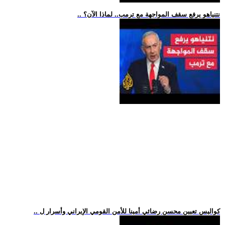
.. نتنياهو يرفع سقف المواجهة مع ترمب.. لماذا الآن؟
.. كواليس تعيين محسن رضائي أمينا للأمن القومي الإيراني وأسرار ل