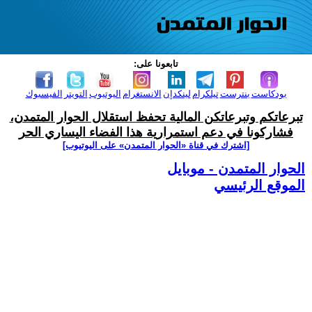
تابعونا على:
بودكاست
بنترست
تيلكرام
لينكدإن
الانستغرام
اليوتيوب
التويتر
الفيسبوك
تبرعاتكم وتبرعاتكن المالية تحفظ استقلال الحوار المتمدن،
فشاركونا في دعم استمرارية هذا الفضاء اليساري الحر
[اشترك في قناة ‫«الحوار المتمدن» على اليوتيوب]
الحوار المتمدن - موبايل
الموقع الرئيسي