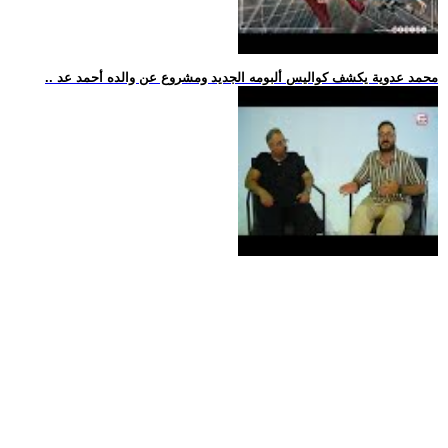
.. محمد عدوية يكشف كواليس ألبومه الجديد ومشروع عن والده أحمد عد