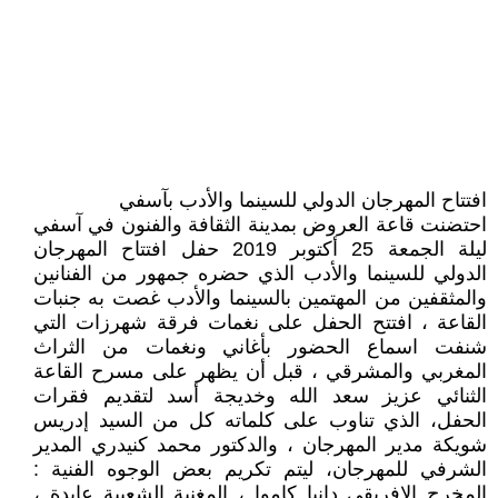
افتتاح المهرجان الدولي للسينما والأدب بآسفي
احتضنت قاعة العروض بمدينة الثقافة والفنون في آسفي
ليلة الجمعة 25 أكتوبر 2019 حفل افتتاح المهرجان
الدولي للسينما والأدب الذي حضره جمهور من الفنانين
والمثقفين من المهتمين بالسينما والأدب غصت به جنبات
القاعة ، افتتح الحفل على نغمات فرقة شهرزات التي
شنفت اسماع الحضور بأغاني ونغمات من الثراث
المغربي والمشرقي ، قبل أن يظهر على مسرح القاعة
الثنائي عزيز سعد الله وخديجة أسد لتقديم فقرات
الحفل، الذي تناوب على كلماته كل من السيد إدريس
شويكة مدير المهرجان ، والدكتور محمد كنيدري المدير
الشرفي للمهرجان، ليتم تكريم بعض الوجوه الفنية :
المخرج الإفريقي دانيا كاموا ، المغنية الشعبية عايدة ،