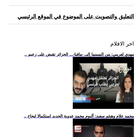
التعليق والتصويت على الموضوع في الموقع الرئيسي
اخر الافلام
.. مهدي لعريبي: من السينما إلى -مافيا-... الجزائر تقبض على زعيم
.. محمد علام وهيثم سعيد: ألبوم محمد عدوية الجديد استكمالا لنجاح