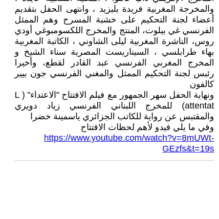
والمخرجة المغربية فريدة بليزيد ، وانتهى الحفل بتقديم
أعضاء لجنة التحكيم على خشبة المسرح وهم الممثل
الفرنسي غي بيلوت، المنتج والمخرج اللكسومبوغي أودي
روس، الناشرة المغربية ليلى الشاوني ، الكاتبة المغربية
بهاء طرابلسي ، السيناريست المصرية سناء الشيخ و
المخرج المغربي الفرنسي عبد القادر لقطع، وأخيرا
رئبس لجنة التحكيم الممثل والمغني الفرنسي جون بيير
كالفون
ونهاية الحفل سهر الجمهور مع فيلم الافتتاح "الاعتداء" ( L
attentat) للمخرج اللبناني الفرنسي زياد دويري
والمقتبس عن رواية للكاتب الجزائري ياسمينة خضرا
وفي ما يلي فيدو لأهم لحظات الافتتاح
https://www.youtube.com/watch?v=8mUWt-
GEzfs&t=19s