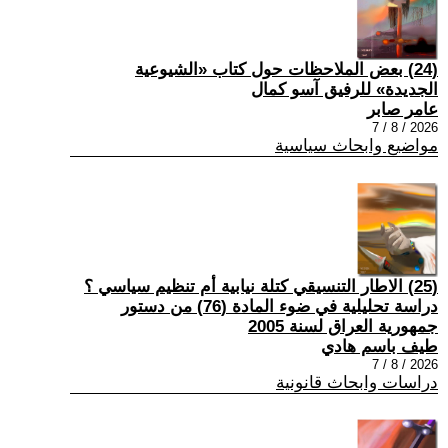
(24) بعض الملاحظات حول كتاب «الشيوعية
الجديدة» للرفيق آسو كمال
عامر صابر
2026 / 8 / 7
مواضيع وابحاث سياسية
(25) الاطار التنسيقي كتلة نيابية أم تنظيم سياسي ؟
دراسة تحليلية في ضوء المادة (76) من دستور
جمهورية العراق لسنة 2005
طيف باسم هادي
2026 / 8 / 7
دراسات وابحاث قانونية