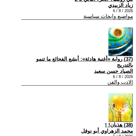
زياد الزبيدي
2026 / 8 / 6
مواضيع وابحاث سياسية
(37) رواية «أغنية هادئة»: أبشع الفجائع ما تنمو
بالتدريج
الصياد حسن سعيد
2026 / 8 / 6
الادب والفن
(38) هذيان! !
محمد الزهراوي أبو نوفل