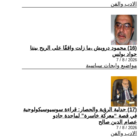
الادب والفن
(16) محمود درويش ،ما زلت واقفًا على الريح بيننا
جواد بولس
2026 / 8 / 7
مواضيع وابحاث سياسية
(17) جدلية الرؤية والحصار: قراءة سوسيوسيكولوجية
في قصة “معركة خاسرة” لماجدة جادو
عصام الدين صالح
2026 / 8 / 7
الادب والفن