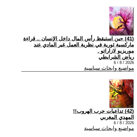
(41) حين استيقظ رأس المال داخل الإنسان .. قراءة
ماركسية ثورية في نظرية العمل غير المادي عند
موريزيو لازاراتو .
رياض الشرايطي
2026 / 8 / 6
مواضيع وابحاث سياسية
(42) تداعيات حرب الهروب!!
المهدي المغربي
2026 / 8 / 6
مواضيع وابحاث سياسية