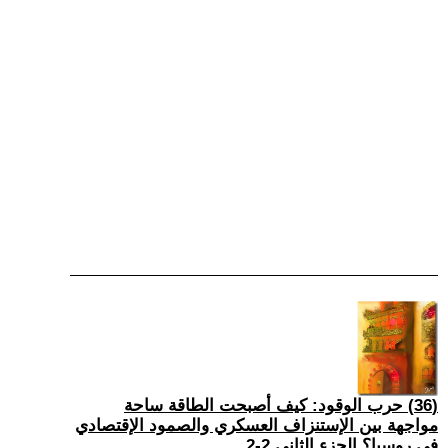
(36) حرب الوقود: كيف أصبحت الطاقة ساحة
مواجهة بين الإستنزاف العسكري والصمود الإقتصادي
في روسيا؟ الجزء الثاني 2-2