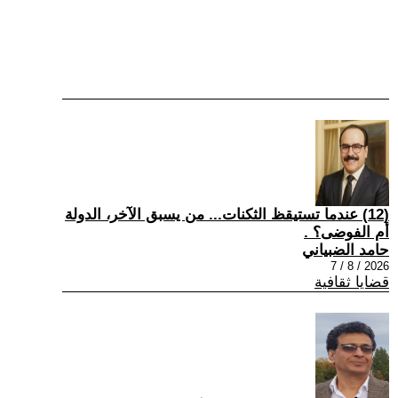
(12) عندما تستيقظ الثكنات... من يسبق الآخر، الدولة
أم الفوضى؟ .
حامد الضبياني
2026 / 8 / 7
قضايا ثقافية