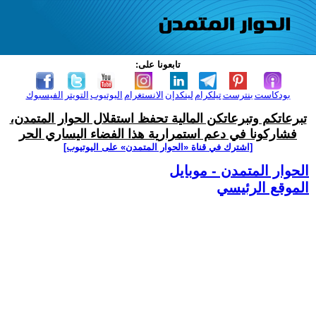
تابعونا على:
بودكاست
بنترست
تيلكرام
لينكدإن
الانستغرام
اليوتيوب
التويتر
الفيسبوك
تبرعاتكم وتبرعاتكن المالية تحفظ استقلال الحوار المتمدن،
فشاركونا في دعم استمرارية هذا الفضاء اليساري الحر
[اشترك في قناة ‫«الحوار المتمدن» على اليوتيوب]
الحوار المتمدن - موبايل
الموقع الرئيسي