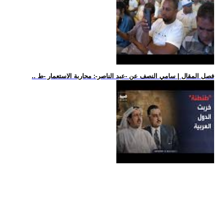
.. فصل المقال | سامي النصف عن -عبد الناصر-: محاربة الاستعمار -ط