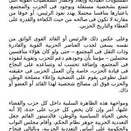
المستويات القيادية وإبعاد وحصار الشخصيات القوية التى
تتمتع بشخصية مستقلة وبوجود فى الحزب والمجتمع،
باعتبارها منافسا محتملا يهدد نفوذ الرئيس، أو خوفا من
مقارنة لا تكون فى صالحه من حيث الكفاءة والقدرة على
العطاء والتاريخ الحزبي.
وعلى عكس ذلك فالرئيس أو القائد القوى الواثق من
نفسه يسعى لجذب العناصر الحزبية القوية والقادرة
وذات الثقل فى المجتمع – حتى ولو كان هؤلاء منافسين
محتملين – مؤمنا بأن وجودهم دعم للحزب وتقوية لنفوذه
فى المجتمع، وإضافة تحسب له وتساعده على النجاح
فى قيادة الحزب، خاصة وأن العمل الحزبى فى حقيقته
عمل تطوعى يقوم على التضحية وإعلاء مصلحة الوطن
والحزب فوق أى مصالح شخصية لهذا القائد أو العضو أو
ذاك.
ومواجهة هذه الظاهرة السلبية داخل كل حزب والقضاء
عليها، أمر وإن كان يخص كل حزب على حدة، إلا أنه
يخص الحياة السياسية والوطن، فالدستور القائم جعل
التعددية الحزبية جوهر نظام الحكم، وأقام مجلس النواب
والحكومة على أساس التعددية الحزبية، وبالتالى فنجاح