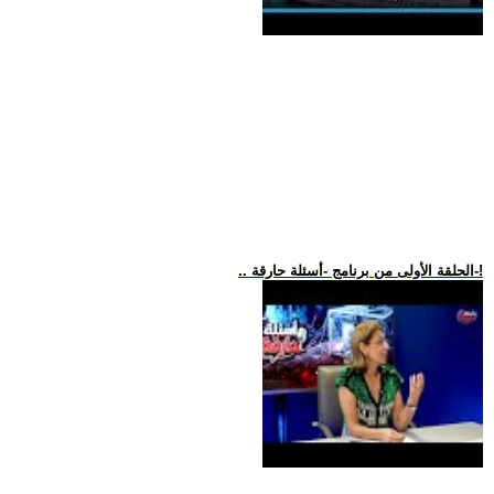
.. الحلقة الأولى من برنامج -أسئلة حارقة-!