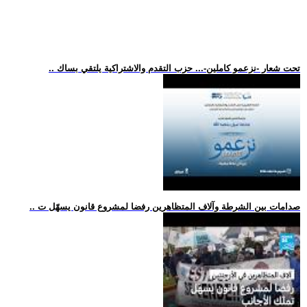
.. تحت شعار -نزعمو كاملين-... حزب التقدم والاشتراكية يلتقي بساك
.. صدامات بين الشرطة وآلاف المتظاهرين رفضا لمشروع قانون يسهّل ت