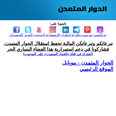
تابعونا على:
بودكاست
بنترست
تيلكرام
لينكدإن
الانستغرام
اليوتيوب
التويتر
الفيسبوك
تبرعاتكم وتبرعاتكن المالية تحفظ استقلال الحوار المتمدن،
فشاركونا في دعم استمرارية هذا الفضاء اليساري الحر
[اشترك في قناة ‫«الحوار المتمدن» على اليوتيوب]
الحوار المتمدن - موبايل
الموقع الرئيسي