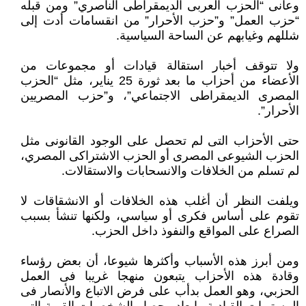
وعانى “الحزب العربى الديمقراطى الناصري” ومن قبله
“حزب العمل” و”حزب الأحرار” من انقسامات أدت إلى
شللهم وغيابهم عن الساحة السياسية.
ولا تتوقف أخبار استقالة قيادات أو مجموعات من
الأعضاء من أحزاب ما بعد ثورة 25 يناير، مثل “الحزب
المصرى الديمقراطى الاجتماعي”، و”حزب المصريين
الأحرار”.
حتى الأحزاب التى لم تحصل على الوجود القانونى مثل
الحزب الشيوعى المصرى أو الحزب الاشتراكى المصري،
لم تسلم من الخلافات والانسحابات والاستقالات.
ويلفت النظر أن أغلب هذه الخلافات أو الانشقاقات لا
تقوم على أساس فكرى أو سياسي، ولكنها تنشأ بسبب
الصراع على المواقع والنفوذ داخل الحزب.
ومن أبرز هذه الأسباب وأكثرها شيوعا، أن بعض رؤساء
وقادة هذه الأحزاب يتبعون منهجا غريبا فى العمل
الحزبي، وهو العمل بدأب على فرض الاتباع والأنصار فى